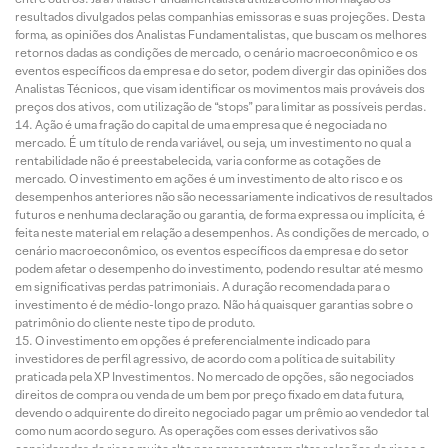
resultados divulgados pelas companhias emissoras e suas projeções. Desta
forma, as opiniões dos Analistas Fundamentalistas, que buscam os melhores
retornos dadas as condições de mercado, o cenário macroeconômico e os
eventos específicos da empresa e do setor, podem divergir das opiniões dos
Analistas Técnicos, que visam identificar os movimentos mais prováveis dos
preços dos ativos, com utilização de “stops” para limitar as possíveis perdas.
Ação é uma fração do capital de uma empresa que é negociada no
mercado. É um título de renda variável, ou seja, um investimento no qual a
rentabilidade não é preestabelecida, varia conforme as cotações de
mercado. O investimento em ações é um investimento de alto risco e os
desempenhos anteriores não são necessariamente indicativos de resultados
futuros e nenhuma declaração ou garantia, de forma expressa ou implícita, é
feita neste material em relação a desempenhos. As condições de mercado, o
cenário macroeconômico, os eventos específicos da empresa e do setor
podem afetar o desempenho do investimento, podendo resultar até mesmo
em significativas perdas patrimoniais. A duração recomendada para o
investimento é de médio-longo prazo. Não há quaisquer garantias sobre o
patrimônio do cliente neste tipo de produto.
O investimento em opções é preferencialmente indicado para
investidores de perfil agressivo, de acordo com a política de suitability
praticada pela XP Investimentos. No mercado de opções, são negociados
direitos de compra ou venda de um bem por preço fixado em data futura,
devendo o adquirente do direito negociado pagar um prêmio ao vendedor tal
como num acordo seguro. As operações com esses derivativos são