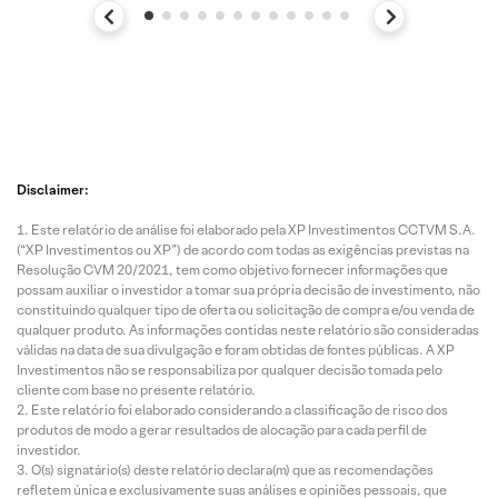
Disclaimer:
Este relatório de análise foi elaborado pela XP Investimentos CCTVM S.A.
(“XP Investimentos ou XP”) de acordo com todas as exigências previstas na
Resolução CVM 20/2021, tem como objetivo fornecer informações que
possam auxiliar o investidor a tomar sua própria decisão de investimento, não
constituindo qualquer tipo de oferta ou solicitação de compra e/ou venda de
qualquer produto. As informações contidas neste relatório são consideradas
válidas na data de sua divulgação e foram obtidas de fontes públicas. A XP
Investimentos não se responsabiliza por qualquer decisão tomada pelo
cliente com base no presente relatório.
Este relatório foi elaborado considerando a classificação de risco dos
produtos de modo a gerar resultados de alocação para cada perfil de
investidor.
O(s) signatário(s) deste relatório declara(m) que as recomendações
refletem única e exclusivamente suas análises e opiniões pessoais, que