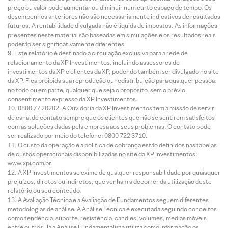
preço ou valor pode aumentar ou diminuir num curto espaço de tempo. Os
desempenhos anteriores não são necessariamente indicativos de resultados
futuros. A rentabilidade divulgada não é líquida de impostos. As informações
presentes neste material são baseadas em simulações e os resultados reais
poderão ser significativamente diferentes.
Este relatório é destinado à circulação exclusiva para a rede de
relacionamento da XP Investimentos, incluindo assessores de
investimentos da XP e clientes da XP, podendo também ser divulgado no site
da XP. Fica proibida sua reprodução ou redistribuição para qualquer pessoa,
no todo ou em parte, qualquer que seja o propósito, sem o prévio
consentimento expresso da XP Investimentos.
0800 77 20202. A Ouvidoria da XP Investimentos tem a missão de servir
de canal de contato sempre que os clientes que não se sentirem satisfeitos
com as soluções dadas pela empresa aos seus problemas. O contato pode
ser realizado por meio do telefone: 0800 722 3710.
O custo da operação e a política de cobrança estão definidos nas tabelas
de custos operacionais disponibilizadas no site da XP Investimentos:
www.xpi.com.br.
A XP Investimentos se exime de qualquer responsabilidade por quaisquer
prejuízos, diretos ou indiretos, que venham a decorrer da utilização deste
relatório ou seu conteúdo.
A Avaliação Técnica e a Avaliação de Fundamentos seguem diferentes
metodologias de análise. A Análise Técnica é executada seguindo conceitos
como tendência, suporte, resistência, candles, volumes, médias móveis
entre outros. Já a Análise Fundamentalista utiliza como informação os