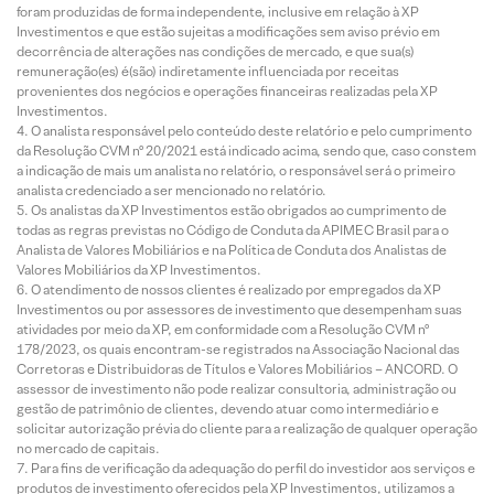
foram produzidas de forma independente, inclusive em relação à XP
Investimentos e que estão sujeitas a modificações sem aviso prévio em
decorrência de alterações nas condições de mercado, e que sua(s)
remuneração(es) é(são) indiretamente influenciada por receitas
provenientes dos negócios e operações financeiras realizadas pela XP
Investimentos.
O analista responsável pelo conteúdo deste relatório e pelo cumprimento
da Resolução CVM nº 20/2021 está indicado acima, sendo que, caso constem
a indicação de mais um analista no relatório, o responsável será o primeiro
analista credenciado a ser mencionado no relatório.
Os analistas da XP Investimentos estão obrigados ao cumprimento de
todas as regras previstas no Código de Conduta da APIMEC Brasil para o
Analista de Valores Mobiliários e na Política de Conduta dos Analistas de
Valores Mobiliários da XP Investimentos.
O atendimento de nossos clientes é realizado por empregados da XP
Investimentos ou por assessores de investimento que desempenham suas
atividades por meio da XP, em conformidade com a Resolução CVM nº
178/2023, os quais encontram-se registrados na Associação Nacional das
Corretoras e Distribuidoras de Títulos e Valores Mobiliários – ANCORD. O
assessor de investimento não pode realizar consultoria, administração ou
gestão de patrimônio de clientes, devendo atuar como intermediário e
solicitar autorização prévia do cliente para a realização de qualquer operação
no mercado de capitais.
Para fins de verificação da adequação do perfil do investidor aos serviços e
produtos de investimento oferecidos pela XP Investimentos, utilizamos a