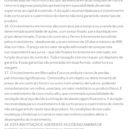
consideradas de risco muito alto por apresentarem altas relações de risco e
retorno e algumas posições apresentarem a possibilidade de perdas
superiores ao capital investido. A duração recomendada para o investimento
é de curto prazo e o patrimônio do cliente não está garantido neste tipo de
produto.
O investimento em termos são contratos para compra ou a venda de uma
determinada quantidade de ações, a um preço fixado, para liquidação em
prazo determinado. O prazo do contrato a Termo é livremente escolhido
pelos investidores, obedecendo o prazo mínimo de 16 dias e máximo de 999
dias corridos. O preço será o valor da ação adicionado de uma parcela
correspondente aos juros – que são fixados livremente em mercado, em
função do prazo do contrato. Toda transação a termo requer um depósito de
garantia. Essas garantias são prestadas em duas formas: cobertura ou
margem.
O investimento em Mercados Futuros embute riscos de perdas
patrimoniais significativos. Commodity é um objeto ou determinante de
preço de um contrato futuro ou outro instrumento derivativo, podendo
consubstanciar um índice, uma taxa, um valor mobiliário ou produto físico. É
um investimento de risco muito alto, que contempla a possibilidade de
oscilação de preço devido à utilização de alavancagem financeira. A duração
recomendada para o investimento é de curto prazo e o patrimônio do cliente
não está garantido neste tipo de produto. As condições de mercado,
mudanças climáticas e o cenário macroeconômico podem afetar o
desempenho do investimento.
ESTA INSTITUIÇÃO É ADERENTE AO CÓDIGO ANBIMA DE