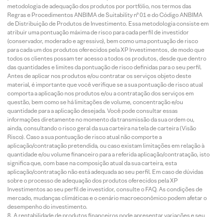
metodologia de adequação dos produtos por portfólio, nos termos das
Regras e Procedimentos ANBIMA de Suitability nº 01 e do Código ANBIMA
de Distribuição de Produtos de Investimento. Essa metodologia consiste em
atribuir uma pontuação máxima de risco para cada perfil de investidor
(conservador, moderado e agressivo), bem como uma pontuação de risco
para cada um dos produtos oferecidos pela XP Investimentos, de modo que
todos os clientes possam ter acesso a todos os produtos, desde que dentro
das quantidades e limites da pontuação de risco definidas para o seu perfil.
Antes de aplicar nos produtos e/ou contratar os serviços objeto deste
material, é importante que você verifique se a sua pontuação de risco atual
comporta a aplicação nos produtos e/ou a contratação dos serviços em
questão, bem como se há limitações de volume, concentração e/ou
quantidade para a aplicação desejada. Você pode consultar essas
informações diretamente no momento da transmissão da sua ordem ou,
ainda, consultando o risco geral da sua carteira na tela de carteira (Visão
Risco). Caso a sua pontuação de risco atual não comporte a
aplicação/contratação pretendida, ou caso existam limitações em relação à
quantidade e/ou volume financeiro para a referida aplicação/contratação, isto
significa que, com base na composição atual da sua carteira, esta
aplicação/contratação não está adequada ao seu perfil. Em caso de dúvidas
sobre o processo de adequação dos produtos oferecidos pela XP
Investimentos ao seu perfil de investidor, consulte o FAQ. As condições de
mercado, mudanças climáticas e o cenário macroeconômico podem afetar o
desempenho do investimento.
A rentabilidade de produtos financeiros pode apresentar variações e seu