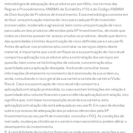
metodologia de adequação dos produtos por portfólio, nos termos das
Regras e Procedimentos ANBIMA de Suitability nº 01 e do Código ANBIMA
de Distribuição de Produtos de Investimento. Essa metodologia consiste em
atribuir uma pontuação máxima de risco para cada perfil de investidor
(conservador, moderado e agressivo), bem como uma pontuação de risco
para cada um dos produtos oferecidos pela XP Investimentos, de modo que
todos os clientes possam ter acesso a todos os produtos, desde que dentro
das quantidades e limites da pontuação de risco definidas para o seu perfil.
Antes de aplicar nos produtos e/ou contratar os serviços objeto deste
material, é importante que você verifique se a sua pontuação de risco atual
comporta a aplicação nos produtos e/ou a contratação dos serviços em
questão, bem como se há limitações de volume, concentração e/ou
quantidade para a aplicação desejada. Você pode consultar essas
informações diretamente no momento da transmissão da sua ordem ou,
ainda, consultando o risco geral da sua carteira na tela de carteira (Visão
Risco). Caso a sua pontuação de risco atual não comporte a
aplicação/contratação pretendida, ou caso existam limitações em relação à
quantidade e/ou volume financeiro para a referida aplicação/contratação, isto
significa que, com base na composição atual da sua carteira, esta
aplicação/contratação não está adequada ao seu perfil. Em caso de dúvidas
sobre o processo de adequação dos produtos oferecidos pela XP
Investimentos ao seu perfil de investidor, consulte o FAQ. As condições de
mercado, mudanças climáticas e o cenário macroeconômico podem afetar o
desempenho do investimento.
A rentabilidade de produtos financeiros pode apresentar variações e seu