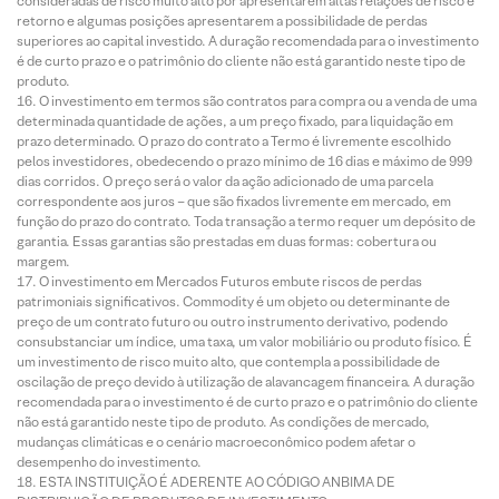
consideradas de risco muito alto por apresentarem altas relações de risco e
retorno e algumas posições apresentarem a possibilidade de perdas
superiores ao capital investido. A duração recomendada para o investimento
é de curto prazo e o patrimônio do cliente não está garantido neste tipo de
produto.
O investimento em termos são contratos para compra ou a venda de uma
determinada quantidade de ações, a um preço fixado, para liquidação em
prazo determinado. O prazo do contrato a Termo é livremente escolhido
pelos investidores, obedecendo o prazo mínimo de 16 dias e máximo de 999
dias corridos. O preço será o valor da ação adicionado de uma parcela
correspondente aos juros – que são fixados livremente em mercado, em
função do prazo do contrato. Toda transação a termo requer um depósito de
garantia. Essas garantias são prestadas em duas formas: cobertura ou
margem.
O investimento em Mercados Futuros embute riscos de perdas
patrimoniais significativos. Commodity é um objeto ou determinante de
preço de um contrato futuro ou outro instrumento derivativo, podendo
consubstanciar um índice, uma taxa, um valor mobiliário ou produto físico. É
um investimento de risco muito alto, que contempla a possibilidade de
oscilação de preço devido à utilização de alavancagem financeira. A duração
recomendada para o investimento é de curto prazo e o patrimônio do cliente
não está garantido neste tipo de produto. As condições de mercado,
mudanças climáticas e o cenário macroeconômico podem afetar o
desempenho do investimento.
ESTA INSTITUIÇÃO É ADERENTE AO CÓDIGO ANBIMA DE