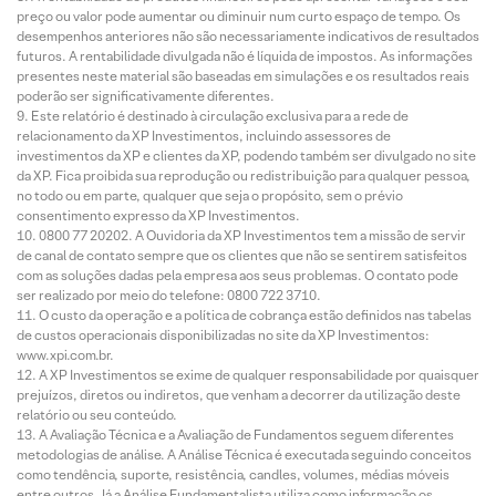
preço ou valor pode aumentar ou diminuir num curto espaço de tempo. Os
desempenhos anteriores não são necessariamente indicativos de resultados
futuros. A rentabilidade divulgada não é líquida de impostos. As informações
presentes neste material são baseadas em simulações e os resultados reais
poderão ser significativamente diferentes.
Este relatório é destinado à circulação exclusiva para a rede de
relacionamento da XP Investimentos, incluindo assessores de
investimentos da XP e clientes da XP, podendo também ser divulgado no site
da XP. Fica proibida sua reprodução ou redistribuição para qualquer pessoa,
no todo ou em parte, qualquer que seja o propósito, sem o prévio
consentimento expresso da XP Investimentos.
0800 77 20202. A Ouvidoria da XP Investimentos tem a missão de servir
de canal de contato sempre que os clientes que não se sentirem satisfeitos
com as soluções dadas pela empresa aos seus problemas. O contato pode
ser realizado por meio do telefone: 0800 722 3710.
O custo da operação e a política de cobrança estão definidos nas tabelas
de custos operacionais disponibilizadas no site da XP Investimentos:
www.xpi.com.br.
A XP Investimentos se exime de qualquer responsabilidade por quaisquer
prejuízos, diretos ou indiretos, que venham a decorrer da utilização deste
relatório ou seu conteúdo.
A Avaliação Técnica e a Avaliação de Fundamentos seguem diferentes
metodologias de análise. A Análise Técnica é executada seguindo conceitos
como tendência, suporte, resistência, candles, volumes, médias móveis
entre outros. Já a Análise Fundamentalista utiliza como informação os