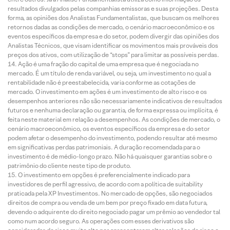
resultados divulgados pelas companhias emissoras e suas projeções. Desta
forma, as opiniões dos Analistas Fundamentalistas, que buscam os melhores
retornos dadas as condições de mercado, o cenário macroeconômico e os
eventos específicos da empresa e do setor, podem divergir das opiniões dos
Analistas Técnicos, que visam identificar os movimentos mais prováveis dos
preços dos ativos, com utilização de “stops” para limitar as possíveis perdas.
Ação é uma fração do capital de uma empresa que é negociada no
mercado. É um título de renda variável, ou seja, um investimento no qual a
rentabilidade não é preestabelecida, varia conforme as cotações de
mercado. O investimento em ações é um investimento de alto risco e os
desempenhos anteriores não são necessariamente indicativos de resultados
futuros e nenhuma declaração ou garantia, de forma expressa ou implícita, é
feita neste material em relação a desempenhos. As condições de mercado, o
cenário macroeconômico, os eventos específicos da empresa e do setor
podem afetar o desempenho do investimento, podendo resultar até mesmo
em significativas perdas patrimoniais. A duração recomendada para o
investimento é de médio-longo prazo. Não há quaisquer garantias sobre o
patrimônio do cliente neste tipo de produto.
O investimento em opções é preferencialmente indicado para
investidores de perfil agressivo, de acordo com a política de suitability
praticada pela XP Investimentos. No mercado de opções, são negociados
direitos de compra ou venda de um bem por preço fixado em data futura,
devendo o adquirente do direito negociado pagar um prêmio ao vendedor tal
como num acordo seguro. As operações com esses derivativos são