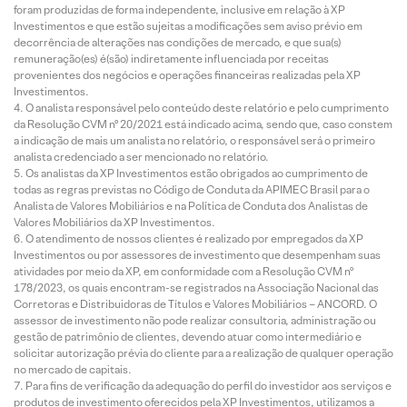
foram produzidas de forma independente, inclusive em relação à XP
Investimentos e que estão sujeitas a modificações sem aviso prévio em
decorrência de alterações nas condições de mercado, e que sua(s)
remuneração(es) é(são) indiretamente influenciada por receitas
provenientes dos negócios e operações financeiras realizadas pela XP
Investimentos.
O analista responsável pelo conteúdo deste relatório e pelo cumprimento
da Resolução CVM nº 20/2021 está indicado acima, sendo que, caso constem
a indicação de mais um analista no relatório, o responsável será o primeiro
analista credenciado a ser mencionado no relatório.
Os analistas da XP Investimentos estão obrigados ao cumprimento de
todas as regras previstas no Código de Conduta da APIMEC Brasil para o
Analista de Valores Mobiliários e na Política de Conduta dos Analistas de
Valores Mobiliários da XP Investimentos.
O atendimento de nossos clientes é realizado por empregados da XP
Investimentos ou por assessores de investimento que desempenham suas
atividades por meio da XP, em conformidade com a Resolução CVM nº
178/2023, os quais encontram-se registrados na Associação Nacional das
Corretoras e Distribuidoras de Títulos e Valores Mobiliários – ANCORD. O
assessor de investimento não pode realizar consultoria, administração ou
gestão de patrimônio de clientes, devendo atuar como intermediário e
solicitar autorização prévia do cliente para a realização de qualquer operação
no mercado de capitais.
Para fins de verificação da adequação do perfil do investidor aos serviços e
produtos de investimento oferecidos pela XP Investimentos, utilizamos a