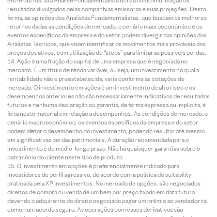
entre outros. Já a Análise Fundamentalista utiliza como informação os
resultados divulgados pelas companhias emissoras e suas projeções. Desta
forma, as opiniões dos Analistas Fundamentalistas, que buscam os melhores
retornos dadas as condições de mercado, o cenário macroeconômico e os
eventos específicos da empresa e do setor, podem divergir das opiniões dos
Analistas Técnicos, que visam identificar os movimentos mais prováveis dos
preços dos ativos, com utilização de “stops” para limitar as possíveis perdas.
Ação é uma fração do capital de uma empresa que é negociada no
mercado. É um título de renda variável, ou seja, um investimento no qual a
rentabilidade não é preestabelecida, varia conforme as cotações de
mercado. O investimento em ações é um investimento de alto risco e os
desempenhos anteriores não são necessariamente indicativos de resultados
futuros e nenhuma declaração ou garantia, de forma expressa ou implícita, é
feita neste material em relação a desempenhos. As condições de mercado, o
cenário macroeconômico, os eventos específicos da empresa e do setor
podem afetar o desempenho do investimento, podendo resultar até mesmo
em significativas perdas patrimoniais. A duração recomendada para o
investimento é de médio-longo prazo. Não há quaisquer garantias sobre o
patrimônio do cliente neste tipo de produto.
O investimento em opções é preferencialmente indicado para
investidores de perfil agressivo, de acordo com a política de suitability
praticada pela XP Investimentos. No mercado de opções, são negociados
direitos de compra ou venda de um bem por preço fixado em data futura,
devendo o adquirente do direito negociado pagar um prêmio ao vendedor tal
como num acordo seguro. As operações com esses derivativos são