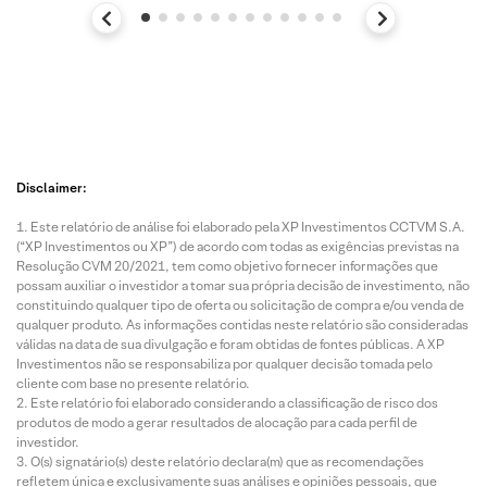
Disclaimer:
Este relatório de análise foi elaborado pela XP Investimentos CCTVM S.A.
(“XP Investimentos ou XP”) de acordo com todas as exigências previstas na
Resolução CVM 20/2021, tem como objetivo fornecer informações que
possam auxiliar o investidor a tomar sua própria decisão de investimento, não
constituindo qualquer tipo de oferta ou solicitação de compra e/ou venda de
qualquer produto. As informações contidas neste relatório são consideradas
válidas na data de sua divulgação e foram obtidas de fontes públicas. A XP
Investimentos não se responsabiliza por qualquer decisão tomada pelo
cliente com base no presente relatório.
Este relatório foi elaborado considerando a classificação de risco dos
produtos de modo a gerar resultados de alocação para cada perfil de
investidor.
O(s) signatário(s) deste relatório declara(m) que as recomendações
refletem única e exclusivamente suas análises e opiniões pessoais, que