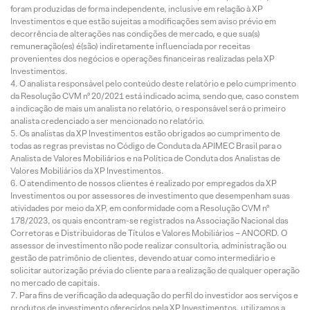
foram produzidas de forma independente, inclusive em relação à XP
Investimentos e que estão sujeitas a modificações sem aviso prévio em
decorrência de alterações nas condições de mercado, e que sua(s)
remuneração(es) é(são) indiretamente influenciada por receitas
provenientes dos negócios e operações financeiras realizadas pela XP
Investimentos.
O analista responsável pelo conteúdo deste relatório e pelo cumprimento
da Resolução CVM nº 20/2021 está indicado acima, sendo que, caso constem
a indicação de mais um analista no relatório, o responsável será o primeiro
analista credenciado a ser mencionado no relatório.
Os analistas da XP Investimentos estão obrigados ao cumprimento de
todas as regras previstas no Código de Conduta da APIMEC Brasil para o
Analista de Valores Mobiliários e na Política de Conduta dos Analistas de
Valores Mobiliários da XP Investimentos.
O atendimento de nossos clientes é realizado por empregados da XP
Investimentos ou por assessores de investimento que desempenham suas
atividades por meio da XP, em conformidade com a Resolução CVM nº
178/2023, os quais encontram-se registrados na Associação Nacional das
Corretoras e Distribuidoras de Títulos e Valores Mobiliários – ANCORD. O
assessor de investimento não pode realizar consultoria, administração ou
gestão de patrimônio de clientes, devendo atuar como intermediário e
solicitar autorização prévia do cliente para a realização de qualquer operação
no mercado de capitais.
Para fins de verificação da adequação do perfil do investidor aos serviços e
produtos de investimento oferecidos pela XP Investimentos, utilizamos a