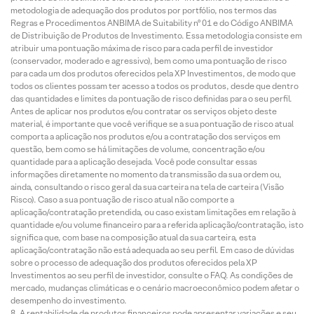
metodologia de adequação dos produtos por portfólio, nos termos das
Regras e Procedimentos ANBIMA de Suitability nº 01 e do Código ANBIMA
de Distribuição de Produtos de Investimento. Essa metodologia consiste em
atribuir uma pontuação máxima de risco para cada perfil de investidor
(conservador, moderado e agressivo), bem como uma pontuação de risco
para cada um dos produtos oferecidos pela XP Investimentos, de modo que
todos os clientes possam ter acesso a todos os produtos, desde que dentro
das quantidades e limites da pontuação de risco definidas para o seu perfil.
Antes de aplicar nos produtos e/ou contratar os serviços objeto deste
material, é importante que você verifique se a sua pontuação de risco atual
comporta a aplicação nos produtos e/ou a contratação dos serviços em
questão, bem como se há limitações de volume, concentração e/ou
quantidade para a aplicação desejada. Você pode consultar essas
informações diretamente no momento da transmissão da sua ordem ou,
ainda, consultando o risco geral da sua carteira na tela de carteira (Visão
Risco). Caso a sua pontuação de risco atual não comporte a
aplicação/contratação pretendida, ou caso existam limitações em relação à
quantidade e/ou volume financeiro para a referida aplicação/contratação, isto
significa que, com base na composição atual da sua carteira, esta
aplicação/contratação não está adequada ao seu perfil. Em caso de dúvidas
sobre o processo de adequação dos produtos oferecidos pela XP
Investimentos ao seu perfil de investidor, consulte o FAQ. As condições de
mercado, mudanças climáticas e o cenário macroeconômico podem afetar o
desempenho do investimento.
A rentabilidade de produtos financeiros pode apresentar variações e seu