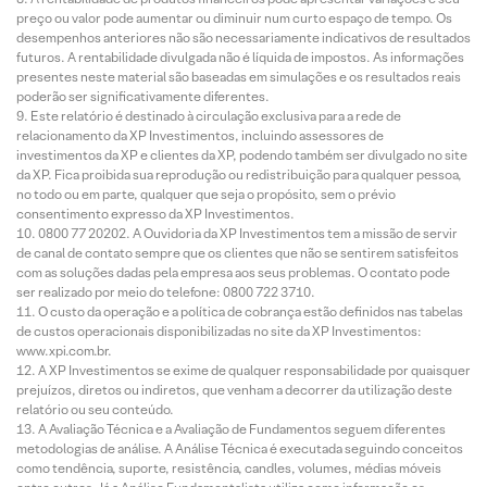
preço ou valor pode aumentar ou diminuir num curto espaço de tempo. Os
desempenhos anteriores não são necessariamente indicativos de resultados
futuros. A rentabilidade divulgada não é líquida de impostos. As informações
presentes neste material são baseadas em simulações e os resultados reais
poderão ser significativamente diferentes.
Este relatório é destinado à circulação exclusiva para a rede de
relacionamento da XP Investimentos, incluindo assessores de
investimentos da XP e clientes da XP, podendo também ser divulgado no site
da XP. Fica proibida sua reprodução ou redistribuição para qualquer pessoa,
no todo ou em parte, qualquer que seja o propósito, sem o prévio
consentimento expresso da XP Investimentos.
0800 77 20202. A Ouvidoria da XP Investimentos tem a missão de servir
de canal de contato sempre que os clientes que não se sentirem satisfeitos
com as soluções dadas pela empresa aos seus problemas. O contato pode
ser realizado por meio do telefone: 0800 722 3710.
O custo da operação e a política de cobrança estão definidos nas tabelas
de custos operacionais disponibilizadas no site da XP Investimentos:
www.xpi.com.br.
A XP Investimentos se exime de qualquer responsabilidade por quaisquer
prejuízos, diretos ou indiretos, que venham a decorrer da utilização deste
relatório ou seu conteúdo.
A Avaliação Técnica e a Avaliação de Fundamentos seguem diferentes
metodologias de análise. A Análise Técnica é executada seguindo conceitos
como tendência, suporte, resistência, candles, volumes, médias móveis