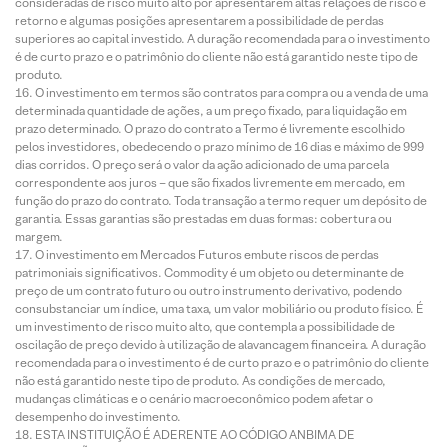
consideradas de risco muito alto por apresentarem altas relações de risco e
retorno e algumas posições apresentarem a possibilidade de perdas
superiores ao capital investido. A duração recomendada para o investimento
é de curto prazo e o patrimônio do cliente não está garantido neste tipo de
produto.
O investimento em termos são contratos para compra ou a venda de uma
determinada quantidade de ações, a um preço fixado, para liquidação em
prazo determinado. O prazo do contrato a Termo é livremente escolhido
pelos investidores, obedecendo o prazo mínimo de 16 dias e máximo de 999
dias corridos. O preço será o valor da ação adicionado de uma parcela
correspondente aos juros – que são fixados livremente em mercado, em
função do prazo do contrato. Toda transação a termo requer um depósito de
garantia. Essas garantias são prestadas em duas formas: cobertura ou
margem.
O investimento em Mercados Futuros embute riscos de perdas
patrimoniais significativos. Commodity é um objeto ou determinante de
preço de um contrato futuro ou outro instrumento derivativo, podendo
consubstanciar um índice, uma taxa, um valor mobiliário ou produto físico. É
um investimento de risco muito alto, que contempla a possibilidade de
oscilação de preço devido à utilização de alavancagem financeira. A duração
recomendada para o investimento é de curto prazo e o patrimônio do cliente
não está garantido neste tipo de produto. As condições de mercado,
mudanças climáticas e o cenário macroeconômico podem afetar o
desempenho do investimento.
ESTA INSTITUIÇÃO É ADERENTE AO CÓDIGO ANBIMA DE