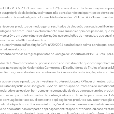
entos CCTVM S.A. (“XP Investimentos ou XP”) de acordo com todas as exigências p
r sua própria decisão de investimento, não constituindo qualquer tipo de oferta ou
s na data de sua divulgação e foram obtidas de fontes públicas. A XP Investimentos
e risco dos produtos de modo a gerar resultados de alocação para cada perfil de inv
mendações refletem única e exclusivamente suas análises e opiniões pessoais, que 
aviso prévio em decorrência de alterações nas condições de mercado, e que sua(s)
realizadas pela XP Investimentos.
lo cumprimento da Resolução CVM nº 20/2021 está indicado acima, sendo que, caso 
onado no relatório.
imento de todas as regras previstas no Código de Conduta da APIMEC Brasil para o 
ados da XP Investimentos ou por assessores de investimento que desempenham sua
os na Associação Nacional das Corretoras e Distribuidoras de Títulos e Valores 
de clientes, devendo atuar como intermediário e solicitar autorização prévia do cl
idor aos serviços e produtos de investimento oferecidos pela XP Investimentos, uti
 Suitability nº 01 e do Código ANBIMA de Distribuição de Produtos de Investimen
r, moderado e agressivo), bem como uma pontuação de risco para cada um dos produ
ntro das quantidades e limites da pontuação de risco definidas para o seu perfil. A
 sua pontuação de risco atual comporta a aplicação nos produtos e/ou a contratação
jada. Você pode consultar essas informações diretamente no momento da transmissã
ação de risco atual não comporte a aplicação/contratação pretendida, ou caso exista
m base na composição atual da sua carteira, esta aplicação/contratação não está ad