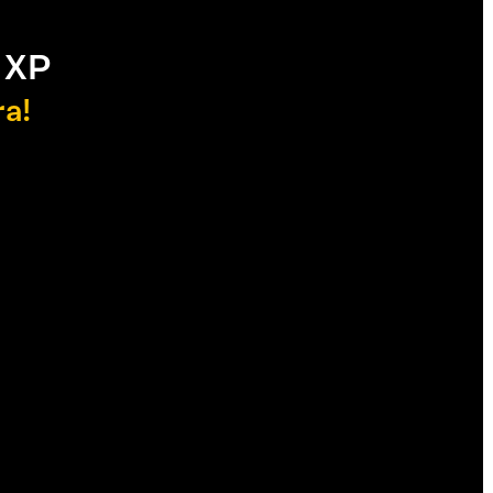
 XP
ra!