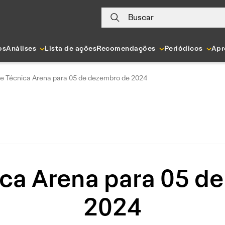
Buscar
os
Análises
Lista de ações
Recomendações
Periódicos
Apr
se Técnica Arena para 05 de dezembro de 2024
ica Arena para 05 d
2024