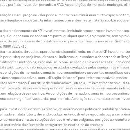
 seu perfil de investidor, consulte o FAQ. As condições de mercado, mudanças cl
 variações e seu preço ou valor pode aumentar ou diminuir num curto espaço de t
 não é líquida de impostos. As informações presentes neste material são baseadas e
rede de relacionamento da XP Investimentos, incluindo assessores de investimentos
ara qualquer pessoa, no todo ou em parte, qualquer que seja o propósito, sem o pr
ssão de servir de canal de contato sempre que os clientes que não se sentirem sat
e: 0800 722 3710.
dos nas tabelas de custos operacionais disponibilizadas no site da XP Investimento
 por quaisquer prejuízos, diretos ou indiretos, que venham a decorrer da utilizaç
 diferentes metodologias de análise. A Análise Técnica é executada seguindo conc
alista utiliza como informação os resultados divulgados pelas companhias emissora
 condições de mercado, o cenário macroeconômico e os eventos específicos da em
dos preços dos ativos, com utilização de “stops” para limitar as possíveis perdas.
ada no mercado. É um título de renda variável, ou seja, um investimento no qual a r
mento de alto risco e os desempenhos anteriores não são necessariamente indicat
terial em relação a desempenhos. As condições de mercado, o cenário macroeconômi
mesmo em significativas perdas patrimoniais. A duração recomendada para o inves
ra investidores de perfil agressivo, de acordo com a política de suitability prat
 fixado em data futura, devendo o adquirente do direito negociado pagar um prê
or apresentarem altas relações de risco e retorno e algumas posições apresentarem 
o patrimônio do cliente não está garantido neste tipo de produto.
 venda de uma determinada quantidade de ações, a um preço fixado, para liquidaç