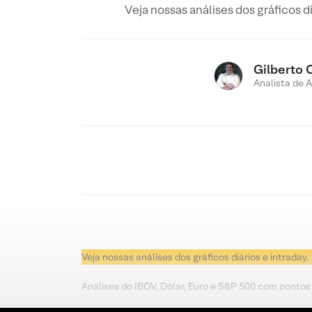
Veja nossas análises dos gráficos d
Gilberto 
Analista de 
Veja nossas análises dos gráficos diários e intraday.
Análises do IBOV, Dólar, Euro e S&P 500 com pontos 