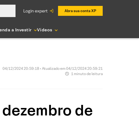
login expert
Abra sua conta XP
enda a Investir
Vídeos
04/12/2024 20:59:18 • Atualizado em 04/12/2024 20:59:21
1 minuto de leitura
e dezembro de