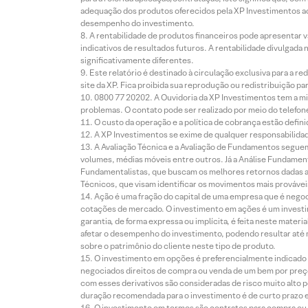
adequação dos produtos oferecidos pela XP Investimentos ao
desempenho do investimento.
A rentabilidade de produtos financeiros pode apresentar
indicativos de resultados futuros. A rentabilidade divulgada
significativamente diferentes.
Este relatório é destinado à circulação exclusiva para a 
site da XP. Fica proibida sua reprodução ou redistribuição p
0800 77 20202. A Ouvidoria da XP Investimentos tem a mi
problemas. O contato pode ser realizado por meio do telefon
O custo da operação e a política de cobrança estão defini
A XP Investimentos se exime de qualquer responsabilidade
A Avaliação Técnica e a Avaliação de Fundamentos seguem
volumes, médias móveis entre outros. Já a Análise Fundament
Fundamentalistas, que buscam os melhores retornos dadas as
Técnicos, que visam identificar os movimentos mais prováveis 
Ação é uma fração do capital de uma empresa que é negoci
cotações de mercado. O investimento em ações é um investi
garantia, de forma expressa ou implícita, é feita neste ma
afetar o desempenho do investimento, podendo resultar até 
sobre o patrimônio do cliente neste tipo de produto.
O investimento em opções é preferencialmente indicado pa
negociados direitos de compra ou venda de um bem por preço
com esses derivativos são consideradas de risco muito alto p
duração recomendada para o investimento é de curto prazo e 
O investimento em termos são contratos para compra ou a