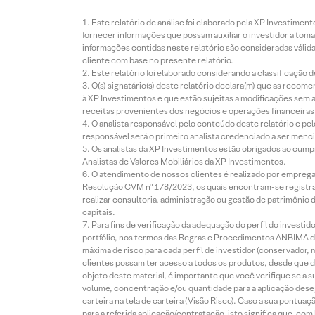
Este relatório de análise foi elaborado pela XP Investim
fornecer informações que possam auxiliar o investidor a toma
informações contidas neste relatório são consideradas válida
cliente com base no presente relatório.
Este relatório foi elaborado considerando a classificação d
O(s) signatário(s) deste relatório declara(m) que as reco
à XP Investimentos e que estão sujeitas a modificações sem 
receitas provenientes dos negócios e operações financeiras 
O analista responsável pelo conteúdo deste relatório e pe
responsável será o primeiro analista credenciado a ser menci
Os analistas da XP Investimentos estão obrigados ao cumpr
Analistas de Valores Mobiliários da XP Investimentos.
O atendimento de nossos clientes é realizado por empreg
Resolução CVM nº 178/2023, os quais encontram-se registrad
realizar consultoria, administração ou gestão de patrimônio 
capitais.
Para fins de verificação da adequação do perfil do invest
portfólio, nos termos das Regras e Procedimentos ANBIMA de
máxima de risco para cada perfil de investidor (conservado
clientes possam ter acesso a todos os produtos, desde que de
objeto deste material, é importante que você verifique se a
volume, concentração e/ou quantidade para a aplicação dese
carteira na tela de carteira (Visão Risco). Caso a sua pontu
para a referida aplicação/contratação, isto significa que, co