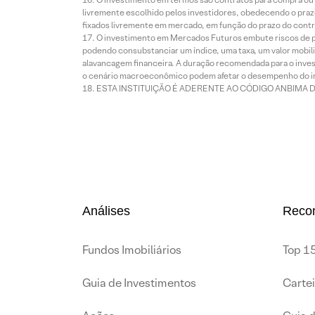
livremente escolhido pelos investidores, obedecendo o prazo
fixados livremente em mercado, em função do prazo do contr
O investimento em Mercados Futuros embute riscos de pe
podendo consubstanciar um índice, uma taxa, um valor mobiliá
alavancagem financeira. A duração recomendada para o invest
o cenário macroeconômico podem afetar o desempenho do i
ESTA INSTITUIÇÃO É ADERENTE AO CÓDIGO ANBIMA 
Análises
Reco
Fundos Imobiliários
Top 15
Guia de Investimentos
Carte