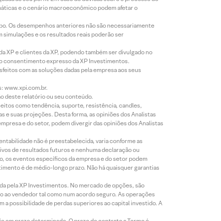
imáticas e o cenário macroeconômico podem afetar o
empo. Os desempenhos anteriores não são necessariamente
m simulações e os resultados reais poderão ser
 da XP e clientes da XP, podendo também ser divulgado no
évio consentimento expresso da XP Investimentos.
isfeitos com as soluções dadas pela empresa aos seus
s: www.xpi.com.br.
ão deste relatório ou seu conteúdo.
eitos como tendência, suporte, resistência, candles,
s e suas projeções. Desta forma, as opiniões dos Analistas
presa e do setor, podem divergir das opiniões dos Analistas
entabilidade não é preestabelecida, varia conforme as
ivos de resultados futuros e nenhuma declaração ou
co, os eventos específicos da empresa e do setor podem
timento é de médio-longo prazo. Não há quaisquer garantias
icada pela XP Investimentos. No mercado de opções, são
mio ao vendedor tal como num acordo seguro. As operações
a possibilidade de perdas superiores ao capital investido. A
ão em prazo determinado. O prazo do contrato a Termo é