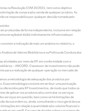
revistas na Resolução CVM 20/2021, tem como objetivo
 solicitação de compra e/ou venda de qualquer produto. As
 não se responsabiliza por qualquer decisão tomada pelo
estidor.
foram produzidas de forma independente, inclusive em relação
 remuneração(es) é(são) indiretamente influenciada por
constem a indicação de mais um analista no relatório, o
Analista de Valores Mobiliários e na Política de Conduta dos
s atividades por meio da XP, em conformidade com a
Mobiliários – ANCORD. O assessor de investimento não pode
iente para a realização de qualquer operação no mercado de
lizamos a metodologia de adequação dos produtos por
to. Essa metodologia consiste em atribuir uma pontuação
tos oferecidos pela XP Investimentos, de modo que todos os
ntes de aplicar nos produtos e/ou contratar os serviços
 dos serviços em questão, bem como se há limitações de
o da sua ordem ou, ainda, consultando o risco geral da sua
m limitações em relação à quantidade e/ou volume financeiro
equada ao seu perfil. Em caso de dúvidas sobre o processo de