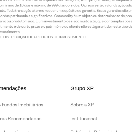
 mínimo de 16 dias e máximo de 999 dias corridos. O preço será o valor da ação ad
ato. Toda transação a termo requer um depósito de garantia. Essas garantias são 
rdas patrimoniais significativos. Commodity é um objeto ou determinante de preç
rio ou produto físico. É um investimento de risco muito alto, que contempla a possi
imento é de curto prazo e o patrimônio do cliente não está garantido neste tipo 
nvestimento.
DE DISTRIBUIÇÃO DE PRODUTOS DE INVESTIMENTO.
mendações
Grupo XP
 Fundos Imobiliários
Sobre a XP
iras Recomendadas
Institucional