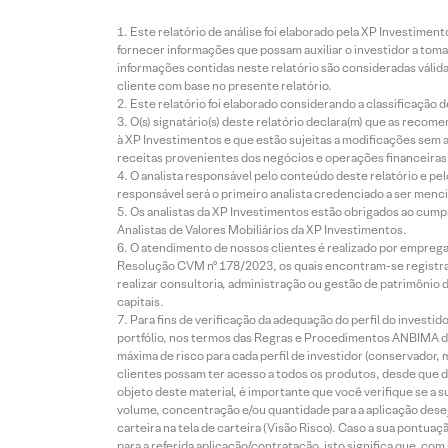
Este relatório de análise foi elaborado pela XP Investim
fornecer informações que possam auxiliar o investidor a toma
informações contidas neste relatório são consideradas válida
cliente com base no presente relatório.
Este relatório foi elaborado considerando a classificação d
O(s) signatário(s) deste relatório declara(m) que as reco
à XP Investimentos e que estão sujeitas a modificações sem 
receitas provenientes dos negócios e operações financeiras 
O analista responsável pelo conteúdo deste relatório e pe
responsável será o primeiro analista credenciado a ser menci
Os analistas da XP Investimentos estão obrigados ao cumpr
Analistas de Valores Mobiliários da XP Investimentos.
O atendimento de nossos clientes é realizado por empreg
Resolução CVM nº 178/2023, os quais encontram-se registrad
realizar consultoria, administração ou gestão de patrimônio 
capitais.
Para fins de verificação da adequação do perfil do invest
portfólio, nos termos das Regras e Procedimentos ANBIMA de
máxima de risco para cada perfil de investidor (conservado
clientes possam ter acesso a todos os produtos, desde que de
objeto deste material, é importante que você verifique se a
volume, concentração e/ou quantidade para a aplicação dese
carteira na tela de carteira (Visão Risco). Caso a sua pontu
para a referida aplicação/contratação, isto significa que, co