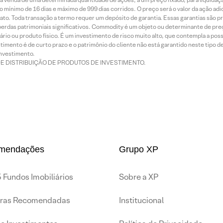
 mínimo de 16 dias e máximo de 999 dias corridos. O preço será o valor da ação ad
ato. Toda transação a termo requer um depósito de garantia. Essas garantias são 
rdas patrimoniais significativos. Commodity é um objeto ou determinante de preç
rio ou produto físico. É um investimento de risco muito alto, que contempla a possi
imento é de curto prazo e o patrimônio do cliente não está garantido neste tipo 
nvestimento.
DE DISTRIBUIÇÃO DE PRODUTOS DE INVESTIMENTO.
mendações
Grupo XP
 Fundos Imobiliários
Sobre a XP
iras Recomendadas
Institucional