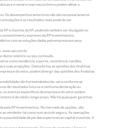
imáticas e o cenário macroeconômico podem afetar o
empo. Os desempenhos anteriores não são necessariamente
m simulações e os resultados reais poderão ser
 da XP e clientes da XP, podendo também ser divulgado no
évio consentimento expresso da XP Investimentos.
isfeitos com as soluções dadas pela empresa aos seus
s: www.xpi.com.br.
ão deste relatório ou seu conteúdo.
eitos como tendência, suporte, resistência, candles,
s e suas projeções. Desta forma, as opiniões dos Analistas
presa e do setor, podem divergir das opiniões dos Analistas
entabilidade não é preestabelecida, varia conforme as
ivos de resultados futuros e nenhuma declaração ou
co, os eventos específicos da empresa e do setor podem
timento é de médio-longo prazo. Não há quaisquer garantias
icada pela XP Investimentos. No mercado de opções, são
mio ao vendedor tal como num acordo seguro. As operações
a possibilidade de perdas superiores ao capital investido. A
ão em prazo determinado. O prazo do contrato a Termo é