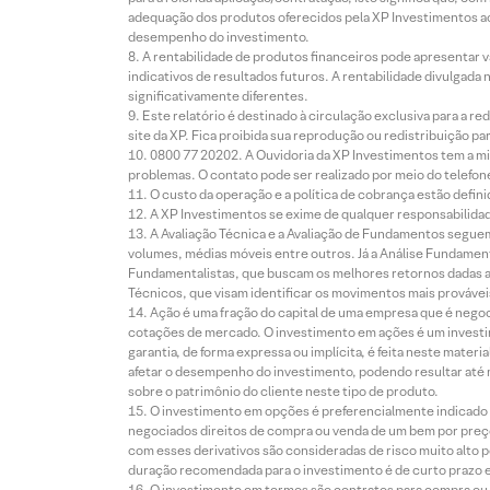
adequação dos produtos oferecidos pela XP Investimentos ao
desempenho do investimento.
A rentabilidade de produtos financeiros pode apresentar
indicativos de resultados futuros. A rentabilidade divulgada
significativamente diferentes.
Este relatório é destinado à circulação exclusiva para a 
site da XP. Fica proibida sua reprodução ou redistribuição p
0800 77 20202. A Ouvidoria da XP Investimentos tem a mi
problemas. O contato pode ser realizado por meio do telefon
O custo da operação e a política de cobrança estão defini
A XP Investimentos se exime de qualquer responsabilidade
A Avaliação Técnica e a Avaliação de Fundamentos seguem
volumes, médias móveis entre outros. Já a Análise Fundament
Fundamentalistas, que buscam os melhores retornos dadas as
Técnicos, que visam identificar os movimentos mais prováveis 
Ação é uma fração do capital de uma empresa que é negoci
cotações de mercado. O investimento em ações é um investi
garantia, de forma expressa ou implícita, é feita neste ma
afetar o desempenho do investimento, podendo resultar até 
sobre o patrimônio do cliente neste tipo de produto.
O investimento em opções é preferencialmente indicado pa
negociados direitos de compra ou venda de um bem por preço
com esses derivativos são consideradas de risco muito alto p
duração recomendada para o investimento é de curto prazo e 
O investimento em termos são contratos para compra ou a