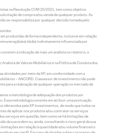
revistas na Resolução CVM 20/2021, tem como objetivo
 solicitação de compra e/ou venda de qualquer produto. As
 não se responsabiliza por qualquer decisão tomada pelo
estidor.
foram produzidas de forma independente, inclusive em relação
 remuneração(es) é(são) indiretamente influenciada por
constem a indicação de mais um analista no relatório, o
Analista de Valores Mobiliários e na Política de Conduta dos
s atividades por meio da XP, em conformidade com a
Mobiliários – ANCORD. O assessor de investimento não pode
iente para a realização de qualquer operação no mercado de
lizamos a metodologia de adequação dos produtos por
to. Essa metodologia consiste em atribuir uma pontuação
tos oferecidos pela XP Investimentos, de modo que todos os
ntes de aplicar nos produtos e/ou contratar os serviços
 dos serviços em questão, bem como se há limitações de
o da sua ordem ou, ainda, consultando o risco geral da sua
m limitações em relação à quantidade e/ou volume financeiro
equada ao seu perfil. Em caso de dúvidas sobre o processo de