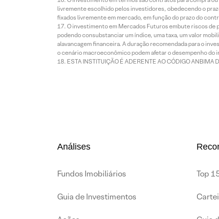
livremente escolhido pelos investidores, obedecendo o prazo
fixados livremente em mercado, em função do prazo do contr
O investimento em Mercados Futuros embute riscos de pe
podendo consubstanciar um índice, uma taxa, um valor mobiliá
alavancagem financeira. A duração recomendada para o invest
o cenário macroeconômico podem afetar o desempenho do i
ESTA INSTITUIÇÃO É ADERENTE AO CÓDIGO ANBIMA 
Análises
Reco
Fundos Imobiliários
Top 15
Guia de Investimentos
Carte