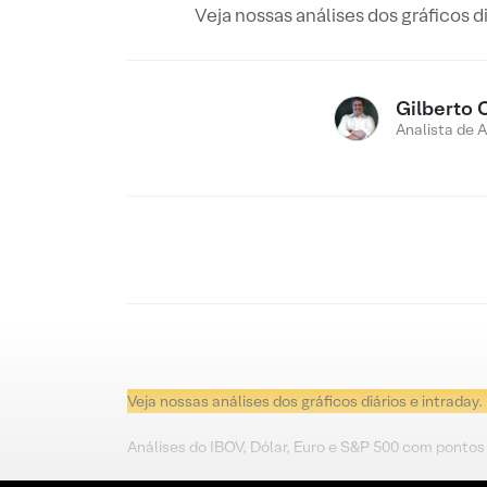
Veja nossas análises dos gráficos d
Gilberto 
Analista de 
Veja nossas análises dos gráficos diários e intraday.
Análises do IBOV, Dólar, Euro e S&P 500 com pontos 