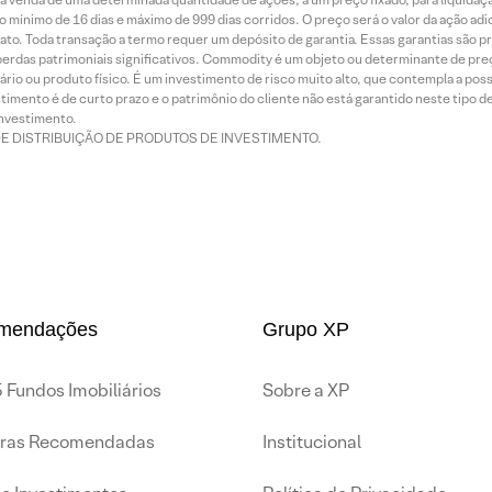
 mínimo de 16 dias e máximo de 999 dias corridos. O preço será o valor da ação ad
ato. Toda transação a termo requer um depósito de garantia. Essas garantias são 
rdas patrimoniais significativos. Commodity é um objeto ou determinante de preç
rio ou produto físico. É um investimento de risco muito alto, que contempla a possi
imento é de curto prazo e o patrimônio do cliente não está garantido neste tipo 
nvestimento.
DE DISTRIBUIÇÃO DE PRODUTOS DE INVESTIMENTO.
mendações
Grupo XP
 Fundos Imobiliários
Sobre a XP
iras Recomendadas
Institucional