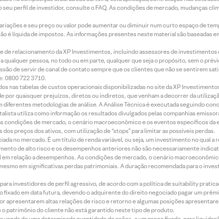
 seu perfil de investidor, consulte o FAQ. As condições de mercado, mudanças cl
 variações e seu preço ou valor pode aumentar ou diminuir num curto espaço de t
 não é líquida de impostos. As informações presentes neste material são baseadas e
rede de relacionamento da XP Investimentos, incluindo assessores de investimentos
ara qualquer pessoa, no todo ou em parte, qualquer que seja o propósito, sem o pr
ssão de servir de canal de contato sempre que os clientes que não se sentirem sat
e: 0800 722 3710.
dos nas tabelas de custos operacionais disponibilizadas no site da XP Investimento
 por quaisquer prejuízos, diretos ou indiretos, que venham a decorrer da utilizaç
 diferentes metodologias de análise. A Análise Técnica é executada seguindo conc
alista utiliza como informação os resultados divulgados pelas companhias emissora
 condições de mercado, o cenário macroeconômico e os eventos específicos da em
dos preços dos ativos, com utilização de “stops” para limitar as possíveis perdas.
ada no mercado. É um título de renda variável, ou seja, um investimento no qual a r
mento de alto risco e os desempenhos anteriores não são necessariamente indicat
terial em relação a desempenhos. As condições de mercado, o cenário macroeconômi
mesmo em significativas perdas patrimoniais. A duração recomendada para o inves
ra investidores de perfil agressivo, de acordo com a política de suitability prat
 fixado em data futura, devendo o adquirente do direito negociado pagar um prê
or apresentarem altas relações de risco e retorno e algumas posições apresentarem 
o patrimônio do cliente não está garantido neste tipo de produto.
 venda de uma determinada quantidade de ações, a um preço fixado, para liquidaç