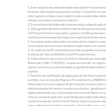
Este relatório de análise foi elaborado pela XP Investim
fornecer informações que possam auxiliar o investidor a toma
informações contidas neste relatório são consideradas válida
cliente com base no presente relatório.
Este relatório foi elaborado considerando a classificação d
O(s) signatário(s) deste relatório declara(m) que as reco
à XP Investimentos e que estão sujeitas a modificações sem 
receitas provenientes dos negócios e operações financeiras 
O analista responsável pelo conteúdo deste relatório e pe
responsável será o primeiro analista credenciado a ser menci
Os analistas da XP Investimentos estão obrigados ao cumpr
Analistas de Valores Mobiliários da XP Investimentos.
O atendimento de nossos clientes é realizado por empreg
Resolução CVM nº 178/2023, os quais encontram-se registrad
realizar consultoria, administração ou gestão de patrimônio 
capitais.
Para fins de verificação da adequação do perfil do invest
portfólio, nos termos das Regras e Procedimentos ANBIMA de
máxima de risco para cada perfil de investidor (conservado
clientes possam ter acesso a todos os produtos, desde que de
objeto deste material, é importante que você verifique se a
volume, concentração e/ou quantidade para a aplicação dese
carteira na tela de carteira (Visão Risco). Caso a sua pontu
para a referida aplicação/contratação, isto significa que, co