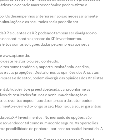
imáticas e o cenário macroeconômico podem afetar o
empo. Os desempenhos anteriores não são necessariamente
m simulações e os resultados reais poderão ser
 da XP e clientes da XP, podendo também ser divulgado no
évio consentimento expresso da XP Investimentos.
isfeitos com as soluções dadas pela empresa aos seus
s: www.xpi.com.br.
ão deste relatório ou seu conteúdo.
eitos como tendência, suporte, resistência, candles,
s e suas projeções. Desta forma, as opiniões dos Analistas
presa e do setor, podem divergir das opiniões dos Analistas
entabilidade não é preestabelecida, varia conforme as
ivos de resultados futuros e nenhuma declaração ou
co, os eventos específicos da empresa e do setor podem
timento é de médio-longo prazo. Não há quaisquer garantias
icada pela XP Investimentos. No mercado de opções, são
mio ao vendedor tal como num acordo seguro. As operações
a possibilidade de perdas superiores ao capital investido. A
ão em prazo determinado. O prazo do contrato a Termo é