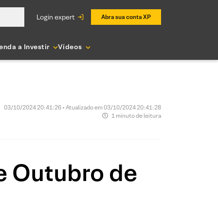
login expert
Abra sua conta XP
enda a Investir
Vídeos
03/10/2024 20:41:26 • Atualizado em 03/10/2024 20:41:28
1 minuto de leitura
e Outubro de