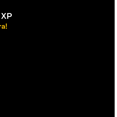
 XP
ra!