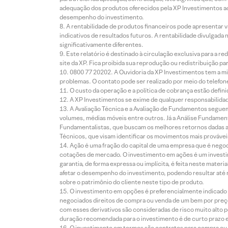
adequação dos produtos oferecidos pela XP Investimentos ao
desempenho do investimento.
A rentabilidade de produtos financeiros pode apresentar
indicativos de resultados futuros. A rentabilidade divulgada
significativamente diferentes.
Este relatório é destinado à circulação exclusiva para a 
site da XP. Fica proibida sua reprodução ou redistribuição p
0800 77 20202. A Ouvidoria da XP Investimentos tem a mi
problemas. O contato pode ser realizado por meio do telefon
O custo da operação e a política de cobrança estão defini
A XP Investimentos se exime de qualquer responsabilidade
A Avaliação Técnica e a Avaliação de Fundamentos seguem
volumes, médias móveis entre outros. Já a Análise Fundament
Fundamentalistas, que buscam os melhores retornos dadas as
Técnicos, que visam identificar os movimentos mais prováveis 
Ação é uma fração do capital de uma empresa que é negoci
cotações de mercado. O investimento em ações é um investi
garantia, de forma expressa ou implícita, é feita neste ma
afetar o desempenho do investimento, podendo resultar até 
sobre o patrimônio do cliente neste tipo de produto.
O investimento em opções é preferencialmente indicado pa
negociados direitos de compra ou venda de um bem por preço
com esses derivativos são consideradas de risco muito alto p
duração recomendada para o investimento é de curto prazo e 
O investimento em termos são contratos para compra ou a