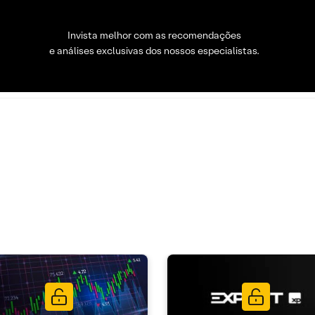
Invista melhor com as recomendações
e análises exclusivas dos nossos especialistas.