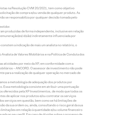
revistas na Resolução CVM 20/2021, tem como objetivo
 solicitação de compra e/ou venda de qualquer produto. As
 não se responsabiliza por qualquer decisão tomada pelo
estidor.
foram produzidas de forma independente, inclusive em relação
 remuneração(es) é(são) indiretamente influenciada por
constem a indicação de mais um analista no relatório, o
Analista de Valores Mobiliários e na Política de Conduta dos
s atividades por meio da XP, em conformidade com a
Mobiliários – ANCORD. O assessor de investimento não pode
iente para a realização de qualquer operação no mercado de
lizamos a metodologia de adequação dos produtos por
to. Essa metodologia consiste em atribuir uma pontuação
tos oferecidos pela XP Investimentos, de modo que todos os
ntes de aplicar nos produtos e/ou contratar os serviços
 dos serviços em questão, bem como se há limitações de
o da sua ordem ou, ainda, consultando o risco geral da sua
m limitações em relação à quantidade e/ou volume financeiro
equada ao seu perfil. Em caso de dúvidas sobre o processo de