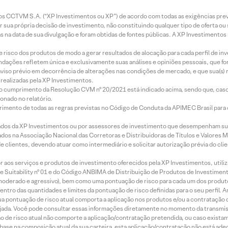
entos CCTVM S.A. (“XP Investimentos ou XP”) de acordo com todas as exigências p
r sua própria decisão de investimento, não constituindo qualquer tipo de oferta ou
s na data de sua divulgação e foram obtidas de fontes públicas. A XP Investimentos
e risco dos produtos de modo a gerar resultados de alocação para cada perfil de inv
mendações refletem única e exclusivamente suas análises e opiniões pessoais, que 
aviso prévio em decorrência de alterações nas condições de mercado, e que sua(s)
realizadas pela XP Investimentos.
lo cumprimento da Resolução CVM nº 20/2021 está indicado acima, sendo que, caso 
onado no relatório.
imento de todas as regras previstas no Código de Conduta da APIMEC Brasil para o 
ados da XP Investimentos ou por assessores de investimento que desempenham sua
os na Associação Nacional das Corretoras e Distribuidoras de Títulos e Valores 
de clientes, devendo atuar como intermediário e solicitar autorização prévia do cl
idor aos serviços e produtos de investimento oferecidos pela XP Investimentos, uti
 Suitability nº 01 e do Código ANBIMA de Distribuição de Produtos de Investimen
r, moderado e agressivo), bem como uma pontuação de risco para cada um dos produ
ntro das quantidades e limites da pontuação de risco definidas para o seu perfil. A
 sua pontuação de risco atual comporta a aplicação nos produtos e/ou a contratação
jada. Você pode consultar essas informações diretamente no momento da transmissã
ação de risco atual não comporte a aplicação/contratação pretendida, ou caso exista
m base na composição atual da sua carteira, esta aplicação/contratação não está ad