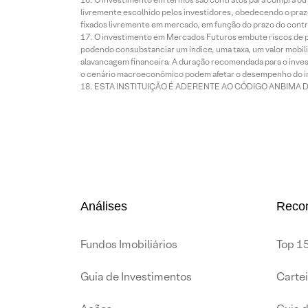
livremente escolhido pelos investidores, obedecendo o prazo
fixados livremente em mercado, em função do prazo do contr
O investimento em Mercados Futuros embute riscos de pe
podendo consubstanciar um índice, uma taxa, um valor mobiliá
alavancagem financeira. A duração recomendada para o invest
o cenário macroeconômico podem afetar o desempenho do i
ESTA INSTITUIÇÃO É ADERENTE AO CÓDIGO ANBIMA 
Análises
Reco
Fundos Imobiliários
Top 15
Guia de Investimentos
Carte