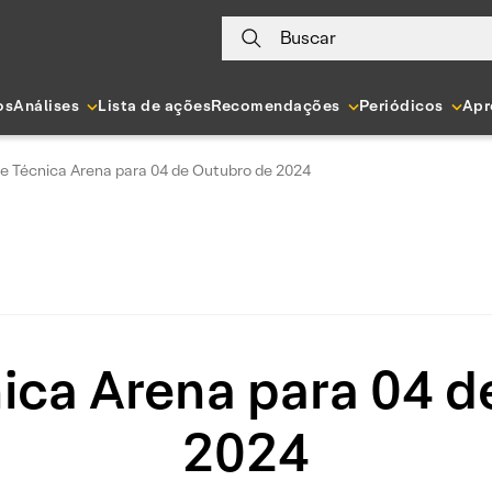
Buscar
os
Análises
Lista de ações
Recomendações
Periódicos
Apr
se Técnica Arena para 04 de Outubro de 2024
nica Arena para 04 d
2024