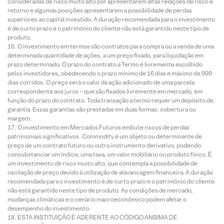
consideradas de risco muito alto por apresentarem altas relações de risco e
retorno e algumas posições apresentarem a possibilidade de perdas
superiores ao capital investido. A duração recomendada para o investimento
é de curto prazo e o patrimônio do cliente não está garantido neste tipo de
produto.
O investimento em termos são contratos para compra ou a venda de uma
determinada quantidade de ações, a um preço fixado, para liquidação em
prazo determinado. O prazo do contrato a Termo é livremente escolhido
pelos investidores, obedecendo o prazo mínimo de 16 dias e máximo de 999
dias corridos. O preço será o valor da ação adicionado de uma parcela
correspondente aos juros – que são fixados livremente em mercado, em
função do prazo do contrato. Toda transação a termo requer um depósito de
garantia. Essas garantias são prestadas em duas formas: cobertura ou
margem.
O investimento em Mercados Futuros embute riscos de perdas
patrimoniais significativos. Commodity é um objeto ou determinante de
preço de um contrato futuro ou outro instrumento derivativo, podendo
consubstanciar um índice, uma taxa, um valor mobiliário ou produto físico. É
um investimento de risco muito alto, que contempla a possibilidade de
oscilação de preço devido à utilização de alavancagem financeira. A duração
recomendada para o investimento é de curto prazo e o patrimônio do cliente
não está garantido neste tipo de produto. As condições de mercado,
mudanças climáticas e o cenário macroeconômico podem afetar o
desempenho do investimento.
ESTA INSTITUIÇÃO É ADERENTE AO CÓDIGO ANBIMA DE