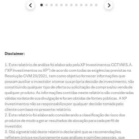
Disclaimer:
Este relatório de análise foi elaborado pela XP Investimentos CCTVM S.A.
(“XP Investimentos ou XP”) de acordo com todas as exigências previstas na
Resolução CVM 20/2021, tem como objetivo fornecer informações que
possam auxiliar o investidor a tomar sua própria decisão de investimento, não
constituindo qualquer tipo de oferta ou solicitação de compra e/ou venda de
qualquer produto. As informações contidas neste relatório são consideradas
válidas na data de sua divulgação e foram obtidas de fontes públicas. A XP
Investimentos não se responsabiliza por qualquer decisão tomada pelo
cliente com base no presente relatório.
Este relatório foi elaborado considerando a classificação de risco dos
produtos de modo a gerar resultados de alocação para cada perfil de
investidor.
O(s) signatário(s) deste relatório declara(m) que as recomendações
refletem única e exclusivamente suas análises e opiniões pessoais, que