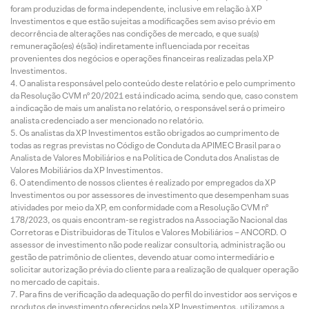
foram produzidas de forma independente, inclusive em relação à XP
Investimentos e que estão sujeitas a modificações sem aviso prévio em
decorrência de alterações nas condições de mercado, e que sua(s)
remuneração(es) é(são) indiretamente influenciada por receitas
provenientes dos negócios e operações financeiras realizadas pela XP
Investimentos.
O analista responsável pelo conteúdo deste relatório e pelo cumprimento
da Resolução CVM nº 20/2021 está indicado acima, sendo que, caso constem
a indicação de mais um analista no relatório, o responsável será o primeiro
analista credenciado a ser mencionado no relatório.
Os analistas da XP Investimentos estão obrigados ao cumprimento de
todas as regras previstas no Código de Conduta da APIMEC Brasil para o
Analista de Valores Mobiliários e na Política de Conduta dos Analistas de
Valores Mobiliários da XP Investimentos.
O atendimento de nossos clientes é realizado por empregados da XP
Investimentos ou por assessores de investimento que desempenham suas
atividades por meio da XP, em conformidade com a Resolução CVM nº
178/2023, os quais encontram-se registrados na Associação Nacional das
Corretoras e Distribuidoras de Títulos e Valores Mobiliários – ANCORD. O
assessor de investimento não pode realizar consultoria, administração ou
gestão de patrimônio de clientes, devendo atuar como intermediário e
solicitar autorização prévia do cliente para a realização de qualquer operação
no mercado de capitais.
Para fins de verificação da adequação do perfil do investidor aos serviços e
produtos de investimento oferecidos pela XP Investimentos, utilizamos a