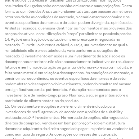
entre outros. Já a Análise Fundamentalista utiliza como informação os
resultados divulgados pelas companhias emissoras e suas projeções. Desta
forma, as opiniões dos Analistas Fundamentalistas, que buscam os melhores
retornos dadas as condições de mercado, o cenário macroeconômico e os
eventos específicos da empresa e do setor, podem divergir das opiniões dos
Analistas Técnicos, que visam identificar os movimentos mais prováveis dos
preços dos ativos, com utilização de “stops” para limitar as possíveis perdas.
Ação é uma fração do capital de uma empresa que é negociada no
mercado. É um título de renda variável, ou seja, um investimento no qual a
rentabilidade não é preestabelecida, varia conforme as cotações de
mercado. O investimento em ações é um investimento de alto risco e os
desempenhos anteriores não são necessariamente indicativos de resultados
futuros e nenhuma declaração ou garantia, de forma expressa ou implícita, é
feita neste material em relação a desempenhos. As condições de mercado, o
cenário macroeconômico, os eventos específicos da empresa e do setor
podem afetar o desempenho do investimento, podendo resultar até mesmo
em significativas perdas patrimoniais. A duração recomendada para o
investimento é de médio-longo prazo. Não há quaisquer garantias sobre o
patrimônio do cliente neste tipo de produto.
O investimento em opções é preferencialmente indicado para
investidores de perfil agressivo, de acordo com a política de suitability
praticada pela XP Investimentos. No mercado de opções, são negociados
direitos de compra ou venda de um bem por preço fixado em data futura,
devendo o adquirente do direito negociado pagar um prêmio ao vendedor tal
como num acordo seguro. As operações com esses derivativos são