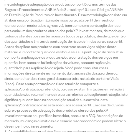
metodologia de adequação dos produtos por portfólio, nos termos das
Regras e Procedimentos ANBIMA de Suitability nº 01 e do Código ANBIMA
de Distribuição de Produtos de Investimento. Essa metodologia consiste em
atribuir uma pontuação máxima de risco para cada perfil de investidor
(conservador, moderado e agressivo), bem como uma pontuação de risco
para cada um dos produtos oferecidos pela XP Investimentos, de modo que
todos os clientes possam ter acesso a todos os produtos, desde que dentro
das quantidades e limites da pontuação de risco definidas para o seu perfil.
Antes de aplicar nos produtos e/ou contratar os serviços objeto deste
material, é importante que você verifique se a sua pontuação de risco atual
comporta a aplicação nos produtos e/ou a contratação dos serviços em
questão, bem como se há limitações de volume, concentração e/ou
quantidade para a aplicação desejada. Você pode consultar essas
informações diretamente no momento da transmissão da sua ordem ou,
ainda, consultando o risco geral da sua carteira na tela de carteira (Visão
Risco). Caso a sua pontuação de risco atual não comporte a
aplicação/contratação pretendida, ou caso existam limitações em relação à
quantidade e/ou volume financeiro para a referida aplicação/contratação, isto
significa que, com base na composição atual da sua carteira, esta
aplicação/contratação não está adequada ao seu perfil. Em caso de dúvidas
sobre o processo de adequação dos produtos oferecidos pela XP
Investimentos ao seu perfil de investidor, consulte o FAQ. As condições de
mercado, mudanças climáticas e o cenário macroeconômico podem afetar o
desempenho do investimento.
A rentabilidade de produtos financeiros pode apresentar variações e seu