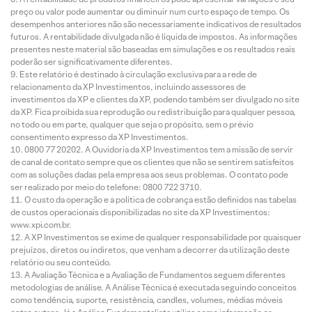
preço ou valor pode aumentar ou diminuir num curto espaço de tempo. Os
desempenhos anteriores não são necessariamente indicativos de resultados
futuros. A rentabilidade divulgada não é líquida de impostos. As informações
presentes neste material são baseadas em simulações e os resultados reais
poderão ser significativamente diferentes.
Este relatório é destinado à circulação exclusiva para a rede de
relacionamento da XP Investimentos, incluindo assessores de
investimentos da XP e clientes da XP, podendo também ser divulgado no site
da XP. Fica proibida sua reprodução ou redistribuição para qualquer pessoa,
no todo ou em parte, qualquer que seja o propósito, sem o prévio
consentimento expresso da XP Investimentos.
0800 77 20202. A Ouvidoria da XP Investimentos tem a missão de servir
de canal de contato sempre que os clientes que não se sentirem satisfeitos
com as soluções dadas pela empresa aos seus problemas. O contato pode
ser realizado por meio do telefone: 0800 722 3710.
O custo da operação e a política de cobrança estão definidos nas tabelas
de custos operacionais disponibilizadas no site da XP Investimentos:
www.xpi.com.br.
A XP Investimentos se exime de qualquer responsabilidade por quaisquer
prejuízos, diretos ou indiretos, que venham a decorrer da utilização deste
relatório ou seu conteúdo.
A Avaliação Técnica e a Avaliação de Fundamentos seguem diferentes
metodologias de análise. A Análise Técnica é executada seguindo conceitos
como tendência, suporte, resistência, candles, volumes, médias móveis