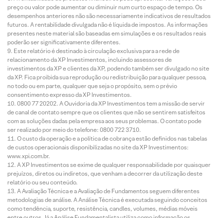
preço ou valor pode aumentar ou diminuir num curto espaço de tempo. Os
desempenhos anteriores não são necessariamente indicativos de resultados
futuros. A rentabilidade divulgada não é líquida de impostos. As informações
presentes neste material são baseadas em simulações e os resultados reais
poderão ser significativamente diferentes.
Este relatório é destinado à circulação exclusiva para a rede de
relacionamento da XP Investimentos, incluindo assessores de
investimentos da XP e clientes da XP, podendo também ser divulgado no site
da XP. Fica proibida sua reprodução ou redistribuição para qualquer pessoa,
no todo ou em parte, qualquer que seja o propósito, sem o prévio
consentimento expresso da XP Investimentos.
0800 77 20202. A Ouvidoria da XP Investimentos tem a missão de servir
de canal de contato sempre que os clientes que não se sentirem satisfeitos
com as soluções dadas pela empresa aos seus problemas. O contato pode
ser realizado por meio do telefone: 0800 722 3710.
O custo da operação e a política de cobrança estão definidos nas tabelas
de custos operacionais disponibilizadas no site da XP Investimentos:
www.xpi.com.br.
A XP Investimentos se exime de qualquer responsabilidade por quaisquer
prejuízos, diretos ou indiretos, que venham a decorrer da utilização deste
relatório ou seu conteúdo.
A Avaliação Técnica e a Avaliação de Fundamentos seguem diferentes
metodologias de análise. A Análise Técnica é executada seguindo conceitos
como tendência, suporte, resistência, candles, volumes, médias móveis
entre outros. Já a Análise Fundamentalista utiliza como informação os