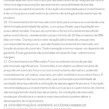
consideradas de risco muito alto por apresentarem altas relações de risco e
retorno e algumas posições apresentarem a possibilidade de perdas
superiores ao capital investido. A duração recomendada para o investimento
é de curto prazo e o patrimônio do cliente não está garantido neste tipo de
produto.
O investimento em termos são contratos para compra ou a venda de uma
determinada quantidade de ações, a um preço fixado, para liquidação em
prazo determinado. O prazo do contrato a Termo é livremente escolhido
pelos investidores, obedecendo o prazo mínimo de 16 dias e máximo de 999
dias corridos. O preço será o valor da ação adicionado de uma parcela
correspondente aos juros – que são fixados livremente em mercado, em
função do prazo do contrato. Toda transação a termo requer um depósito de
garantia. Essas garantias são prestadas em duas formas: cobertura ou
margem.
O investimento em Mercados Futuros embute riscos de perdas
patrimoniais significativos. Commodity é um objeto ou determinante de
preço de um contrato futuro ou outro instrumento derivativo, podendo
consubstanciar um índice, uma taxa, um valor mobiliário ou produto físico. É
um investimento de risco muito alto, que contempla a possibilidade de
oscilação de preço devido à utilização de alavancagem financeira. A duração
recomendada para o investimento é de curto prazo e o patrimônio do cliente
não está garantido neste tipo de produto. As condições de mercado,
mudanças climáticas e o cenário macroeconômico podem afetar o
desempenho do investimento.
ESTA INSTITUIÇÃO É ADERENTE AO CÓDIGO ANBIMA DE