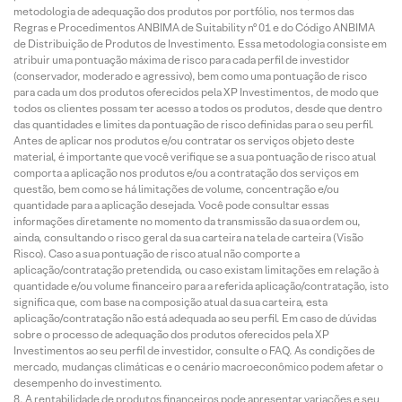
metodologia de adequação dos produtos por portfólio, nos termos das
Regras e Procedimentos ANBIMA de Suitability nº 01 e do Código ANBIMA
de Distribuição de Produtos de Investimento. Essa metodologia consiste em
atribuir uma pontuação máxima de risco para cada perfil de investidor
(conservador, moderado e agressivo), bem como uma pontuação de risco
para cada um dos produtos oferecidos pela XP Investimentos, de modo que
todos os clientes possam ter acesso a todos os produtos, desde que dentro
das quantidades e limites da pontuação de risco definidas para o seu perfil.
Antes de aplicar nos produtos e/ou contratar os serviços objeto deste
material, é importante que você verifique se a sua pontuação de risco atual
comporta a aplicação nos produtos e/ou a contratação dos serviços em
questão, bem como se há limitações de volume, concentração e/ou
quantidade para a aplicação desejada. Você pode consultar essas
informações diretamente no momento da transmissão da sua ordem ou,
ainda, consultando o risco geral da sua carteira na tela de carteira (Visão
Risco). Caso a sua pontuação de risco atual não comporte a
aplicação/contratação pretendida, ou caso existam limitações em relação à
quantidade e/ou volume financeiro para a referida aplicação/contratação, isto
significa que, com base na composição atual da sua carteira, esta
aplicação/contratação não está adequada ao seu perfil. Em caso de dúvidas
sobre o processo de adequação dos produtos oferecidos pela XP
Investimentos ao seu perfil de investidor, consulte o FAQ. As condições de
mercado, mudanças climáticas e o cenário macroeconômico podem afetar o
desempenho do investimento.
A rentabilidade de produtos financeiros pode apresentar variações e seu