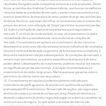
resultados divulgados pelas companhias emissoras e suas projeções. Desta
forma, as opiniões dos Analistas Fundamentalistas, que buscam os melhores
retornos dadas as condições de mercado, o cenário macroeconômico e os
eventos específicos da empresa e do setor, podem divergir das opiniões dos
Analistas Técnicos, que visam identificar os movimentos mais prováveis dos
preços dos ativos, com utilização de “stops” para limitar as possíveis perdas.
Ação é uma fração do capital de uma empresa que é negociada no
mercado. É um título de renda variável, ou seja, um investimento no qual a
rentabilidade não é preestabelecida, varia conforme as cotações de
mercado. O investimento em ações é um investimento de alto risco e os
desempenhos anteriores não são necessariamente indicativos de resultados
futuros e nenhuma declaração ou garantia, de forma expressa ou implícita, é
feita neste material em relação a desempenhos. As condições de mercado, o
cenário macroeconômico, os eventos específicos da empresa e do setor
podem afetar o desempenho do investimento, podendo resultar até mesmo
em significativas perdas patrimoniais. A duração recomendada para o
investimento é de médio-longo prazo. Não há quaisquer garantias sobre o
patrimônio do cliente neste tipo de produto.
O investimento em opções é preferencialmente indicado para
investidores de perfil agressivo, de acordo com a política de suitability
praticada pela XP Investimentos. No mercado de opções, são negociados
direitos de compra ou venda de um bem por preço fixado em data futura,
devendo o adquirente do direito negociado pagar um prêmio ao vendedor tal
como num acordo seguro. As operações com esses derivativos são