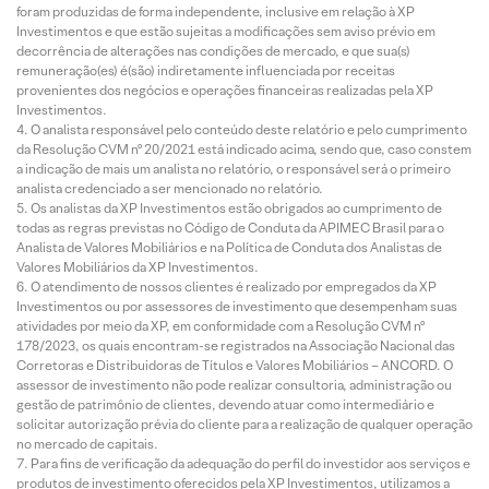
foram produzidas de forma independente, inclusive em relação à XP
Investimentos e que estão sujeitas a modificações sem aviso prévio em
decorrência de alterações nas condições de mercado, e que sua(s)
remuneração(es) é(são) indiretamente influenciada por receitas
provenientes dos negócios e operações financeiras realizadas pela XP
Investimentos.
O analista responsável pelo conteúdo deste relatório e pelo cumprimento
da Resolução CVM nº 20/2021 está indicado acima, sendo que, caso constem
a indicação de mais um analista no relatório, o responsável será o primeiro
analista credenciado a ser mencionado no relatório.
Os analistas da XP Investimentos estão obrigados ao cumprimento de
todas as regras previstas no Código de Conduta da APIMEC Brasil para o
Analista de Valores Mobiliários e na Política de Conduta dos Analistas de
Valores Mobiliários da XP Investimentos.
O atendimento de nossos clientes é realizado por empregados da XP
Investimentos ou por assessores de investimento que desempenham suas
atividades por meio da XP, em conformidade com a Resolução CVM nº
178/2023, os quais encontram-se registrados na Associação Nacional das
Corretoras e Distribuidoras de Títulos e Valores Mobiliários – ANCORD. O
assessor de investimento não pode realizar consultoria, administração ou
gestão de patrimônio de clientes, devendo atuar como intermediário e
solicitar autorização prévia do cliente para a realização de qualquer operação
no mercado de capitais.
Para fins de verificação da adequação do perfil do investidor aos serviços e
produtos de investimento oferecidos pela XP Investimentos, utilizamos a