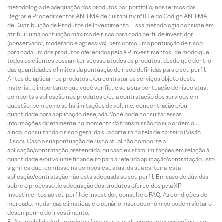
metodologia de adequação dos produtos por portfólio, nos termos das
Regras e Procedimentos ANBIMA de Suitability nº 01 e do Código ANBIMA
de Distribuição de Produtos de Investimento. Essa metodologia consiste em
atribuir uma pontuação máxima de risco para cada perfil de investidor
(conservador, moderado e agressivo), bem como uma pontuação de risco
para cada um dos produtos oferecidos pela XP Investimentos, de modo que
todos os clientes possam ter acesso a todos os produtos, desde que dentro
das quantidades e limites da pontuação de risco definidas para o seu perfil.
Antes de aplicar nos produtos e/ou contratar os serviços objeto deste
material, é importante que você verifique se a sua pontuação de risco atual
comporta a aplicação nos produtos e/ou a contratação dos serviços em
questão, bem como se há limitações de volume, concentração e/ou
quantidade para a aplicação desejada. Você pode consultar essas
informações diretamente no momento da transmissão da sua ordem ou,
ainda, consultando o risco geral da sua carteira na tela de carteira (Visão
Risco). Caso a sua pontuação de risco atual não comporte a
aplicação/contratação pretendida, ou caso existam limitações em relação à
quantidade e/ou volume financeiro para a referida aplicação/contratação, isto
significa que, com base na composição atual da sua carteira, esta
aplicação/contratação não está adequada ao seu perfil. Em caso de dúvidas
sobre o processo de adequação dos produtos oferecidos pela XP
Investimentos ao seu perfil de investidor, consulte o FAQ. As condições de
mercado, mudanças climáticas e o cenário macroeconômico podem afetar o
desempenho do investimento.
A rentabilidade de produtos financeiros pode apresentar variações e seu