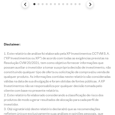
Disclaimer:
Este relatório de análise foi elaborado pela XP Investimentos CCTVM S.A.
(“XP Investimentos ou XP”) de acordo com todas as exigências previstas na
Resolução CVM 20/2021, tem como objetivo fornecer informações que
possam auxiliar o investidor a tomar sua própria decisão de investimento, não
constituindo qualquer tipo de oferta ou solicitação de compra e/ou venda de
qualquer produto. As informações contidas neste relatório são consideradas
válidas na data de sua divulgação e foram obtidas de fontes públicas. A XP
Investimentos não se responsabiliza por qualquer decisão tomada pelo
cliente com base no presente relatório.
Este relatório foi elaborado considerando a classificação de risco dos
produtos de modo a gerar resultados de alocação para cada perfil de
investidor.
O(s) signatário(s) deste relatório declara(m) que as recomendações
refletem única e exclusivamente suas análises e opiniões pessoais, que