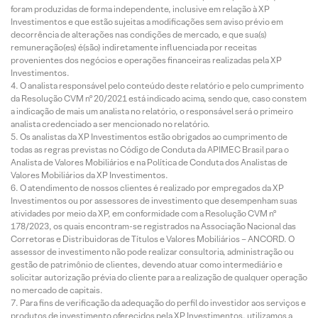
foram produzidas de forma independente, inclusive em relação à XP
Investimentos e que estão sujeitas a modificações sem aviso prévio em
decorrência de alterações nas condições de mercado, e que sua(s)
remuneração(es) é(são) indiretamente influenciada por receitas
provenientes dos negócios e operações financeiras realizadas pela XP
Investimentos.
O analista responsável pelo conteúdo deste relatório e pelo cumprimento
da Resolução CVM nº 20/2021 está indicado acima, sendo que, caso constem
a indicação de mais um analista no relatório, o responsável será o primeiro
analista credenciado a ser mencionado no relatório.
Os analistas da XP Investimentos estão obrigados ao cumprimento de
todas as regras previstas no Código de Conduta da APIMEC Brasil para o
Analista de Valores Mobiliários e na Política de Conduta dos Analistas de
Valores Mobiliários da XP Investimentos.
O atendimento de nossos clientes é realizado por empregados da XP
Investimentos ou por assessores de investimento que desempenham suas
atividades por meio da XP, em conformidade com a Resolução CVM nº
178/2023, os quais encontram-se registrados na Associação Nacional das
Corretoras e Distribuidoras de Títulos e Valores Mobiliários – ANCORD. O
assessor de investimento não pode realizar consultoria, administração ou
gestão de patrimônio de clientes, devendo atuar como intermediário e
solicitar autorização prévia do cliente para a realização de qualquer operação
no mercado de capitais.
Para fins de verificação da adequação do perfil do investidor aos serviços e
produtos de investimento oferecidos pela XP Investimentos, utilizamos a