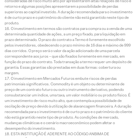
consideradas de risco muito alto por apresentarem altas relações de risco e
retorno e algumas posições apresentarem a possibilidade de perdas
superiores ao capital investido. A duração recomendada para o investimento
é de curto prazo e o patrimônio do cliente não está garantido neste tipo de
produto.
O investimento em termos são contratos para compra ou a venda de uma
determinada quantidade de ações, a um preço fixado, para liquidação em
prazo determinado. O prazo do contrato a Termo é livremente escolhido
pelos investidores, obedecendo o prazo mínimo de 16 dias e máximo de 999
dias corridos. O preço será o valor da ação adicionado de uma parcela
correspondente aos juros – que são fixados livremente em mercado, em
função do prazo do contrato. Toda transação a termo requer um depósito de
garantia. Essas garantias são prestadas em duas formas: cobertura ou
margem.
O investimento em Mercados Futuros embute riscos de perdas
patrimoniais significativos. Commodity é um objeto ou determinante de
preço de um contrato futuro ou outro instrumento derivativo, podendo
consubstanciar um índice, uma taxa, um valor mobiliário ou produto físico. É
um investimento de risco muito alto, que contempla a possibilidade de
oscilação de preço devido à utilização de alavancagem financeira. A duração
recomendada para o investimento é de curto prazo e o patrimônio do cliente
não está garantido neste tipo de produto. As condições de mercado,
mudanças climáticas e o cenário macroeconômico podem afetar o
desempenho do investimento.
ESTA INSTITUIÇÃO É ADERENTE AO CÓDIGO ANBIMA DE