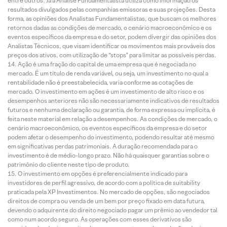
entre outros. Já a Análise Fundamentalista utiliza como informação os
resultados divulgados pelas companhias emissoras e suas projeções. Desta
forma, as opiniões dos Analistas Fundamentalistas, que buscam os melhores
retornos dadas as condições de mercado, o cenário macroeconômico e os
eventos específicos da empresa e do setor, podem divergir das opiniões dos
Analistas Técnicos, que visam identificar os movimentos mais prováveis dos
preços dos ativos, com utilização de “stops” para limitar as possíveis perdas.
Ação é uma fração do capital de uma empresa que é negociada no
mercado. É um título de renda variável, ou seja, um investimento no qual a
rentabilidade não é preestabelecida, varia conforme as cotações de
mercado. O investimento em ações é um investimento de alto risco e os
desempenhos anteriores não são necessariamente indicativos de resultados
futuros e nenhuma declaração ou garantia, de forma expressa ou implícita, é
feita neste material em relação a desempenhos. As condições de mercado, o
cenário macroeconômico, os eventos específicos da empresa e do setor
podem afetar o desempenho do investimento, podendo resultar até mesmo
em significativas perdas patrimoniais. A duração recomendada para o
investimento é de médio-longo prazo. Não há quaisquer garantias sobre o
patrimônio do cliente neste tipo de produto.
O investimento em opções é preferencialmente indicado para
investidores de perfil agressivo, de acordo com a política de suitability
praticada pela XP Investimentos. No mercado de opções, são negociados
direitos de compra ou venda de um bem por preço fixado em data futura,
devendo o adquirente do direito negociado pagar um prêmio ao vendedor tal
como num acordo seguro. As operações com esses derivativos são