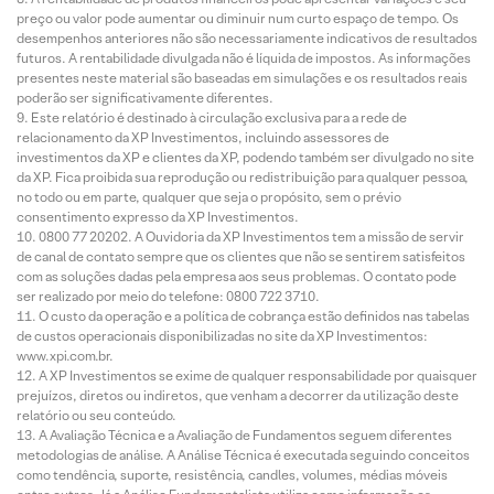
preço ou valor pode aumentar ou diminuir num curto espaço de tempo. Os
desempenhos anteriores não são necessariamente indicativos de resultados
futuros. A rentabilidade divulgada não é líquida de impostos. As informações
presentes neste material são baseadas em simulações e os resultados reais
poderão ser significativamente diferentes.
Este relatório é destinado à circulação exclusiva para a rede de
relacionamento da XP Investimentos, incluindo assessores de
investimentos da XP e clientes da XP, podendo também ser divulgado no site
da XP. Fica proibida sua reprodução ou redistribuição para qualquer pessoa,
no todo ou em parte, qualquer que seja o propósito, sem o prévio
consentimento expresso da XP Investimentos.
0800 77 20202. A Ouvidoria da XP Investimentos tem a missão de servir
de canal de contato sempre que os clientes que não se sentirem satisfeitos
com as soluções dadas pela empresa aos seus problemas. O contato pode
ser realizado por meio do telefone: 0800 722 3710.
O custo da operação e a política de cobrança estão definidos nas tabelas
de custos operacionais disponibilizadas no site da XP Investimentos:
www.xpi.com.br.
A XP Investimentos se exime de qualquer responsabilidade por quaisquer
prejuízos, diretos ou indiretos, que venham a decorrer da utilização deste
relatório ou seu conteúdo.
A Avaliação Técnica e a Avaliação de Fundamentos seguem diferentes
metodologias de análise. A Análise Técnica é executada seguindo conceitos
como tendência, suporte, resistência, candles, volumes, médias móveis