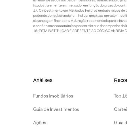
livremente escolhido pelos investidores, obedecendo o prazo
fixados livremente em mercado, em função do prazo do contr
O investimento em Mercados Futuros embute riscos de pe
podendo consubstanciar um índice, uma taxa, um valor mobiliá
alavancagem financeira. A duração recomendada para o invest
o cenário macroeconômico podem afetar o desempenho do i
ESTA INSTITUIÇÃO É ADERENTE AO CÓDIGO ANBIMA 
Análises
Reco
Fundos Imobiliários
Top 15
Guia de Investimentos
Carte
Ações
Guia 