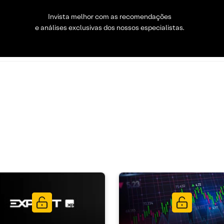
Invista melhor com as recomendações
e análises exclusivas dos nossos especialistas.