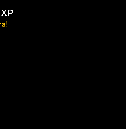
 XP
ra!