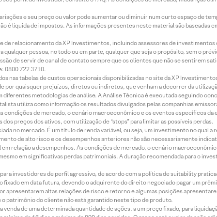
 variações e seu preço ou valor pode aumentar ou diminuir num curto espaço de t
 não é líquida de impostos. As informações presentes neste material são baseadas e
rede de relacionamento da XP Investimentos, incluindo assessores de investimentos
ara qualquer pessoa, no todo ou em parte, qualquer que seja o propósito, sem o pr
ssão de servir de canal de contato sempre que os clientes que não se sentirem sat
e: 0800 722 3710.
dos nas tabelas de custos operacionais disponibilizadas no site da XP Investimento
 por quaisquer prejuízos, diretos ou indiretos, que venham a decorrer da utilizaç
 diferentes metodologias de análise. A Análise Técnica é executada seguindo conc
alista utiliza como informação os resultados divulgados pelas companhias emissora
 condições de mercado, o cenário macroeconômico e os eventos específicos da em
dos preços dos ativos, com utilização de “stops” para limitar as possíveis perdas.
ada no mercado. É um título de renda variável, ou seja, um investimento no qual a r
mento de alto risco e os desempenhos anteriores não são necessariamente indicat
terial em relação a desempenhos. As condições de mercado, o cenário macroeconômi
mesmo em significativas perdas patrimoniais. A duração recomendada para o inves
ra investidores de perfil agressivo, de acordo com a política de suitability prat
 fixado em data futura, devendo o adquirente do direito negociado pagar um prê
or apresentarem altas relações de risco e retorno e algumas posições apresentarem 
o patrimônio do cliente não está garantido neste tipo de produto.
 venda de uma determinada quantidade de ações, a um preço fixado, para liquidaç