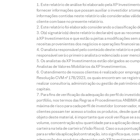
Este relatório de análise foi elaborado pela XP Investim
fornecer informações que possam auxiliar o investidor a toma
informações contidas neste relatório são consideradas válida
cliente com base no presente relatório.
Este relatório foi elaborado considerando a classificação d
O(s) signatário(s) deste relatório declara(m) que as reco
à XP Investimentos e que estão sujeitas a modificações sem 
receitas provenientes dos negócios e operações financeiras 
O analista responsável pelo conteúdo deste relatório e pe
responsável será o primeiro analista credenciado a ser menci
Os analistas da XP Investimentos estão obrigados ao cumpr
Analistas de Valores Mobiliários da XP Investimentos.
O atendimento de nossos clientes é realizado por empreg
Resolução CVM nº 178/2023, os quais encontram-se registrad
realizar consultoria, administração ou gestão de patrimônio 
capitais.
Para fins de verificação da adequação do perfil do invest
portfólio, nos termos das Regras e Procedimentos ANBIMA de
máxima de risco para cada perfil de investidor (conservado
clientes possam ter acesso a todos os produtos, desde que de
objeto deste material, é importante que você verifique se a
volume, concentração e/ou quantidade para a aplicação dese
carteira na tela de carteira (Visão Risco). Caso a sua pontu
para a referida aplicação/contratação, isto significa que, co
adequação dos produtos oferecidos pela XP Investimentos ao