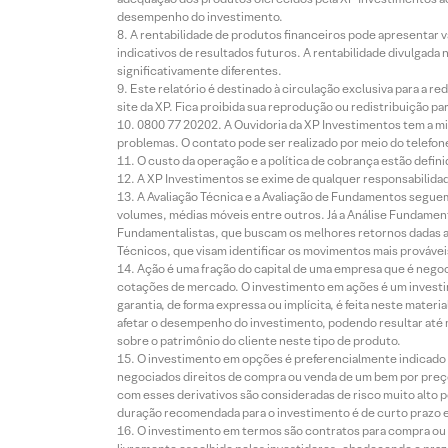
desempenho do investimento.
A rentabilidade de produtos financeiros pode apresentar
indicativos de resultados futuros. A rentabilidade divulgada
significativamente diferentes.
Este relatório é destinado à circulação exclusiva para a 
site da XP. Fica proibida sua reprodução ou redistribuição p
0800 77 20202. A Ouvidoria da XP Investimentos tem a mi
problemas. O contato pode ser realizado por meio do telefon
O custo da operação e a política de cobrança estão defini
A XP Investimentos se exime de qualquer responsabilidade
A Avaliação Técnica e a Avaliação de Fundamentos seguem
volumes, médias móveis entre outros. Já a Análise Fundament
Fundamentalistas, que buscam os melhores retornos dadas as
Técnicos, que visam identificar os movimentos mais prováveis 
Ação é uma fração do capital de uma empresa que é negoci
cotações de mercado. O investimento em ações é um investi
garantia, de forma expressa ou implícita, é feita neste ma
afetar o desempenho do investimento, podendo resultar até 
sobre o patrimônio do cliente neste tipo de produto.
O investimento em opções é preferencialmente indicado pa
negociados direitos de compra ou venda de um bem por preço
com esses derivativos são consideradas de risco muito alto p
duração recomendada para o investimento é de curto prazo e 
O investimento em termos são contratos para compra ou a