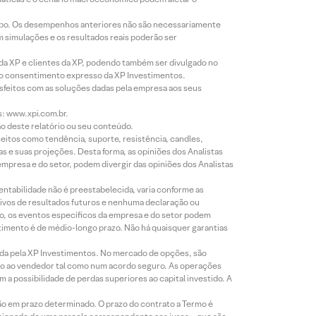
empo. Os desempenhos anteriores não são necessariamente
m simulações e os resultados reais poderão ser
 da XP e clientes da XP, podendo também ser divulgado no
évio consentimento expresso da XP Investimentos.
isfeitos com as soluções dadas pela empresa aos seus
s: www.xpi.com.br.
ão deste relatório ou seu conteúdo.
eitos como tendência, suporte, resistência, candles,
s e suas projeções. Desta forma, as opiniões dos Analistas
presa e do setor, podem divergir das opiniões dos Analistas
entabilidade não é preestabelecida, varia conforme as
ivos de resultados futuros e nenhuma declaração ou
co, os eventos específicos da empresa e do setor podem
timento é de médio-longo prazo. Não há quaisquer garantias
icada pela XP Investimentos. No mercado de opções, são
mio ao vendedor tal como num acordo seguro. As operações
a possibilidade de perdas superiores ao capital investido. A
ão em prazo determinado. O prazo do contrato a Termo é