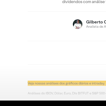
dividendos com análise
Gilberto 
Analista de 
Veja nossas análises dos gráficos diários e intraday.
Análises do IBOV, Dólar, Euro, DIs BITFUT e S&P 500