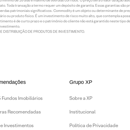
 mínimo de 16 dias e máximo de 999 dias corridos. O preço será o valor da ação ad
ato. Toda transação a termo requer um depósito de garantia. Essas garantias são 
rdas patrimoniais significativos. Commodity é um objeto ou determinante de preç
rio ou produto físico. É um investimento de risco muito alto, que contempla a possi
imento é de curto prazo e o patrimônio do cliente não está garantido neste tipo 
nvestimento.
DE DISTRIBUIÇÃO DE PRODUTOS DE INVESTIMENTO.
mendações
Grupo XP
 Fundos Imobiliários
Sobre a XP
iras Recomendadas
Institucional
de Investimentos
Política de Privacidade