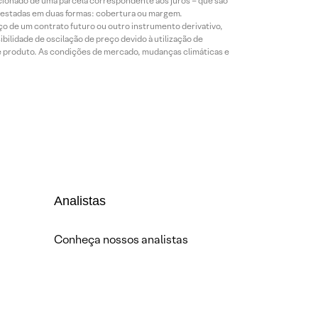
icionado de uma parcela correspondente aos juros – que são
prestadas em duas formas: cobertura ou margem.
o de um contrato futuro ou outro instrumento derivativo,
bilidade de oscilação de preço devido à utilização de
de produto. As condições de mercado, mudanças climáticas e
Analistas
Conheça nossos analistas