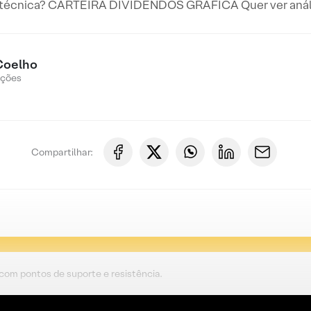
 técnica? CARTEIRA DIVIDENDOS GRÁFICA Quer ver anális
Coelho
Ações
Compartilhar:
 com pontos de suporte e resistência.