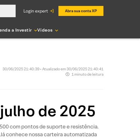
login expert
Abra sua conta XP
enda a Investir
Vídeos
30/06/2025 21:40:39 • Atualizado em 30/06/2025 21:40:41
1 minuto de leitura
 julho de 2025
P 500 com pontos de suporte e resistência.
 Já conhece nossa carteira automatizada