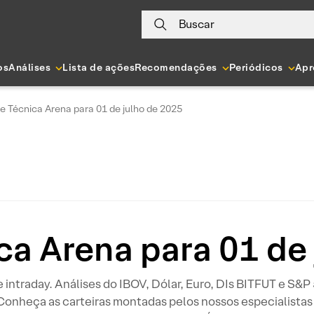
Buscar
os
Análises
Lista de ações
Recomendações
Periódicos
Apr
e Técnica Arena para 01 de julho de 2025
ca Arena para 01 de
 e intraday. Análises do IBOV, Dólar, Euro, DIs BITFUT e S&
 Conheça as carteiras montadas pelos nossos especialistas