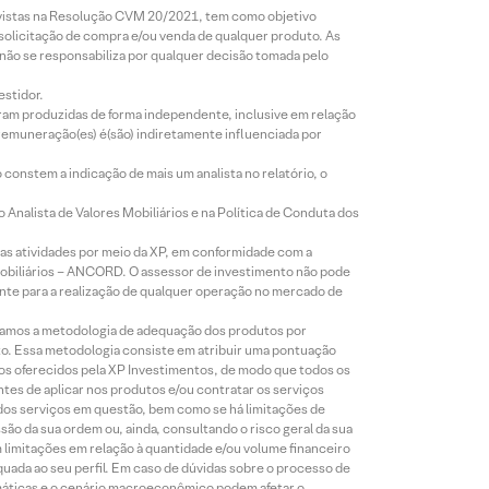
revistas na Resolução CVM 20/2021, tem como objetivo
 solicitação de compra e/ou venda de qualquer produto. As
 não se responsabiliza por qualquer decisão tomada pelo
estidor.
foram produzidas de forma independente, inclusive em relação
 remuneração(es) é(são) indiretamente influenciada por
constem a indicação de mais um analista no relatório, o
Analista de Valores Mobiliários e na Política de Conduta dos
s atividades por meio da XP, em conformidade com a
Mobiliários – ANCORD. O assessor de investimento não pode
iente para a realização de qualquer operação no mercado de
lizamos a metodologia de adequação dos produtos por
to. Essa metodologia consiste em atribuir uma pontuação
tos oferecidos pela XP Investimentos, de modo que todos os
ntes de aplicar nos produtos e/ou contratar os serviços
 dos serviços em questão, bem como se há limitações de
o da sua ordem ou, ainda, consultando o risco geral da sua
m limitações em relação à quantidade e/ou volume financeiro
equada ao seu perfil. Em caso de dúvidas sobre o processo de
imáticas e o cenário macroeconômico podem afetar o