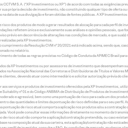
entos CCTVM S.A. (“XP Investimentos ou XP”) de acordo com todas as exigências p
r sua própria decisão de investimento, não constituindo qualquer tipo de oferta ou
s na data de sua divulgação e foram obtidas de fontes públicas. A XP Investimentos
e risco dos produtos de modo a gerar resultados de alocação para cada perfil de inv
mendações refletem única e exclusivamente suas análises e opiniões pessoais, que 
aviso prévio em decorrência de alterações nas condições de mercado, e que sua(s)
realizadas pela XP Investimentos.
lo cumprimento da Resolução CVM nº 20/2021 está indicado acima, sendo que, caso 
onado no relatório.
imento de todas as regras previstas no Código de Conduta da APIMEC Brasil para o 
ados da XP Investimentos ou por assessores de investimento que desempenham sua
os na Associação Nacional das Corretoras e Distribuidoras de Títulos e Valores 
de clientes, devendo atuar como intermediário e solicitar autorização prévia do cl
idor aos serviços e produtos de investimento oferecidos pela XP Investimentos, uti
 Suitability nº 01 e do Código ANBIMA de Distribuição de Produtos de Investimen
r, moderado e agressivo), bem como uma pontuação de risco para cada um dos produ
ntro das quantidades e limites da pontuação de risco definidas para o seu perfil. A
 sua pontuação de risco atual comporta a aplicação nos produtos e/ou a contratação
jada. Você pode consultar essas informações diretamente no momento da transmissã
ação de risco atual não comporte a aplicação/contratação pretendida, ou caso exista
m base na composição atual da sua carteira, esta aplicação/contratação não está ad
 seu perfil de investidor, consulte o FAQ. As condições de mercado, mudanças cl