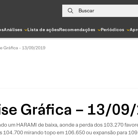
Buscar
os
Análises
Lista de ações
Recomendações
Periódicos
Apr
se Gráfica - 13/09/2019
ise Gráfica – 13/09
do um HARAMI de baixa, aonde a perda dos 103.270 favore
os 104.700 mirando topo em 106.650 ou expansão para 109.