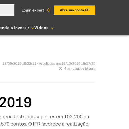
login expert
Abra sua conta XP
enda a Investir
Vídeos
13/09/2019 18:23:11 • Atualizado em 16/10/2019 16:57:29
4 minutos de leitura
/2019
ceria teste dos suportes em 102.200 ou
570 pontos. O IFR favorece a realização.