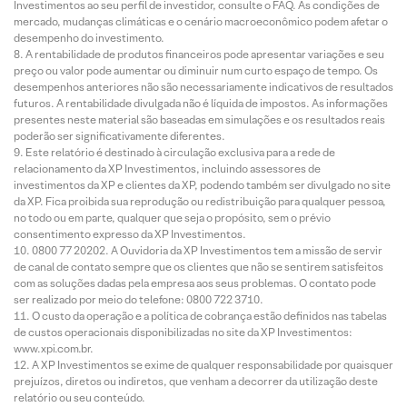
Investimentos ao seu perfil de investidor, consulte o FAQ. As condições de
mercado, mudanças climáticas e o cenário macroeconômico podem afetar o
desempenho do investimento.
A rentabilidade de produtos financeiros pode apresentar variações e seu
preço ou valor pode aumentar ou diminuir num curto espaço de tempo. Os
desempenhos anteriores não são necessariamente indicativos de resultados
futuros. A rentabilidade divulgada não é líquida de impostos. As informações
presentes neste material são baseadas em simulações e os resultados reais
poderão ser significativamente diferentes.
Este relatório é destinado à circulação exclusiva para a rede de
relacionamento da XP Investimentos, incluindo assessores de
investimentos da XP e clientes da XP, podendo também ser divulgado no site
da XP. Fica proibida sua reprodução ou redistribuição para qualquer pessoa,
no todo ou em parte, qualquer que seja o propósito, sem o prévio
consentimento expresso da XP Investimentos.
0800 77 20202. A Ouvidoria da XP Investimentos tem a missão de servir
de canal de contato sempre que os clientes que não se sentirem satisfeitos
com as soluções dadas pela empresa aos seus problemas. O contato pode
ser realizado por meio do telefone: 0800 722 3710.
O custo da operação e a política de cobrança estão definidos nas tabelas
de custos operacionais disponibilizadas no site da XP Investimentos:
www.xpi.com.br.
A XP Investimentos se exime de qualquer responsabilidade por quaisquer
prejuízos, diretos ou indiretos, que venham a decorrer da utilização deste
relatório ou seu conteúdo.