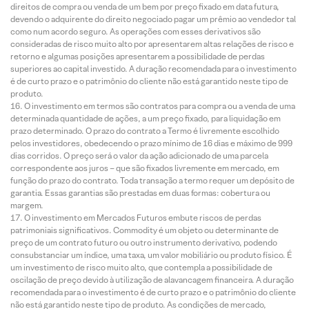
direitos de compra ou venda de um bem por preço fixado em data futura,
devendo o adquirente do direito negociado pagar um prêmio ao vendedor tal
como num acordo seguro. As operações com esses derivativos são
consideradas de risco muito alto por apresentarem altas relações de risco e
retorno e algumas posições apresentarem a possibilidade de perdas
superiores ao capital investido. A duração recomendada para o investimento
é de curto prazo e o patrimônio do cliente não está garantido neste tipo de
produto.
O investimento em termos são contratos para compra ou a venda de uma
determinada quantidade de ações, a um preço fixado, para liquidação em
prazo determinado. O prazo do contrato a Termo é livremente escolhido
pelos investidores, obedecendo o prazo mínimo de 16 dias e máximo de 999
dias corridos. O preço será o valor da ação adicionado de uma parcela
correspondente aos juros – que são fixados livremente em mercado, em
função do prazo do contrato. Toda transação a termo requer um depósito de
garantia. Essas garantias são prestadas em duas formas: cobertura ou
margem.
O investimento em Mercados Futuros embute riscos de perdas
patrimoniais significativos. Commodity é um objeto ou determinante de
preço de um contrato futuro ou outro instrumento derivativo, podendo
consubstanciar um índice, uma taxa, um valor mobiliário ou produto físico. É
um investimento de risco muito alto, que contempla a possibilidade de
oscilação de preço devido à utilização de alavancagem financeira. A duração
recomendada para o investimento é de curto prazo e o patrimônio do cliente
não está garantido neste tipo de produto. As condições de mercado,