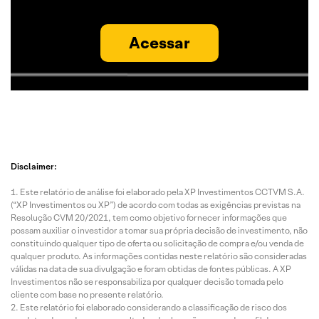
Acessar
Disclaimer:
Este relatório de análise foi elaborado pela XP Investimentos CCTVM S.A.
(“XP Investimentos ou XP”) de acordo com todas as exigências previstas na
Resolução CVM 20/2021, tem como objetivo fornecer informações que
possam auxiliar o investidor a tomar sua própria decisão de investimento, não
constituindo qualquer tipo de oferta ou solicitação de compra e/ou venda de
qualquer produto. As informações contidas neste relatório são consideradas
válidas na data de sua divulgação e foram obtidas de fontes públicas. A XP
Investimentos não se responsabiliza por qualquer decisão tomada pelo
cliente com base no presente relatório.
Este relatório foi elaborado considerando a classificação de risco dos