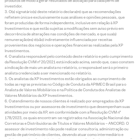
produtos de modo a gerar resultados de alocação para cada perfil de
investidor.
O(s) signatário(s) deste relatório declara(m) que as recomendações
refletem única e exclusivamente suas análises e opiniões pessoais, que
foram produzidas de forma independente, inclusive em relação à XP
Investimentos e que estão sujeitas a modificações sem aviso prévio em
decorrência de alterações nas condições de mercado, e que sua(s)
remuneração(es) é(são) indiretamente influenciada por receitas
provenientes dos negócios e operações financeiras realizadas pela XP
Investimentos.
O analista responsável pelo conteúdo deste relatório e pelo cumprimento
da Resolução CVM nº 20/2021 está indicado acima, sendo que, caso constem
a indicação de mais um analista no relatório, o responsável será o primeiro
analista credenciado a ser mencionado no relatório.
Os analistas da XP Investimentos estão obrigados ao cumprimento de
todas as regras previstas no Código de Conduta da APIMEC Brasil para o
Analista de Valores Mobiliários e na Política de Conduta dos Analistas de
Valores Mobiliários da XP Investimentos.
O atendimento de nossos clientes é realizado por empregados da XP
Investimentos ou por assessores de investimento que desempenham suas
atividades por meio da XP, em conformidade com a Resolução CVM nº
178/2023, os quais encontram-se registrados na Associação Nacional das
Corretoras e Distribuidoras de Títulos e Valores Mobiliários – ANCORD. O
assessor de investimento não pode realizar consultoria, administração ou
gestão de patrimônio de clientes, devendo atuar como intermediário e