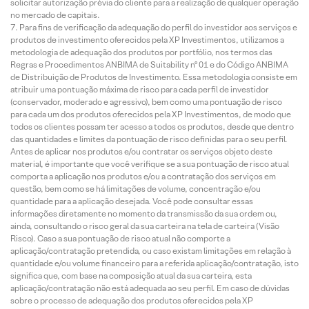
solicitar autorização prévia do cliente para a realização de qualquer operação
no mercado de capitais.
Para fins de verificação da adequação do perfil do investidor aos serviços e
produtos de investimento oferecidos pela XP Investimentos, utilizamos a
metodologia de adequação dos produtos por portfólio, nos termos das
Regras e Procedimentos ANBIMA de Suitability nº 01 e do Código ANBIMA
de Distribuição de Produtos de Investimento. Essa metodologia consiste em
atribuir uma pontuação máxima de risco para cada perfil de investidor
(conservador, moderado e agressivo), bem como uma pontuação de risco
para cada um dos produtos oferecidos pela XP Investimentos, de modo que
todos os clientes possam ter acesso a todos os produtos, desde que dentro
das quantidades e limites da pontuação de risco definidas para o seu perfil.
Antes de aplicar nos produtos e/ou contratar os serviços objeto deste
material, é importante que você verifique se a sua pontuação de risco atual
comporta a aplicação nos produtos e/ou a contratação dos serviços em
questão, bem como se há limitações de volume, concentração e/ou
quantidade para a aplicação desejada. Você pode consultar essas
informações diretamente no momento da transmissão da sua ordem ou,
ainda, consultando o risco geral da sua carteira na tela de carteira (Visão
Risco). Caso a sua pontuação de risco atual não comporte a
aplicação/contratação pretendida, ou caso existam limitações em relação à
quantidade e/ou volume financeiro para a referida aplicação/contratação, isto
significa que, com base na composição atual da sua carteira, esta
aplicação/contratação não está adequada ao seu perfil. Em caso de dúvidas
sobre o processo de adequação dos produtos oferecidos pela XP