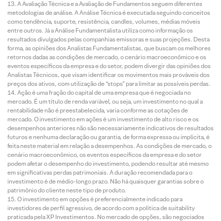
A Avaliação Técnica e a Avaliação de Fundamentos seguem diferentes
metodologias de análise. A Análise Técnica é executada seguindo conceitos
como tendência, suporte, resistência, candles, volumes, médias móveis
entre outros. Já a Análise Fundamentalista utiliza como informação os
resultados divulgados pelas companhias emissoras e suas projeções. Desta
forma, as opiniões dos Analistas Fundamentalistas, que buscam os melhores
retornos dadas as condições de mercado, o cenário macroeconômico e os
eventos específicos da empresa e do setor, podem divergir das opiniões dos
Analistas Técnicos, que visam identificar os movimentos mais prováveis dos
preços dos ativos, com utilização de “stops” para limitar as possíveis perdas.
Ação é uma fração do capital de uma empresa que é negociada no
mercado. É um título de renda variável, ou seja, um investimento no qual a
rentabilidade não é preestabelecida, varia conforme as cotações de
mercado. O investimento em ações é um investimento de alto risco e os
desempenhos anteriores não são necessariamente indicativos de resultados
futuros e nenhuma declaração ou garantia, de forma expressa ou implícita, é
feita neste material em relação a desempenhos. As condições de mercado, o
cenário macroeconômico, os eventos específicos da empresa e do setor
podem afetar o desempenho do investimento, podendo resultar até mesmo
em significativas perdas patrimoniais. A duração recomendada para o
investimento é de médio-longo prazo. Não há quaisquer garantias sobre o
patrimônio do cliente neste tipo de produto.
O investimento em opções é preferencialmente indicado para
investidores de perfil agressivo, de acordo com a política de suitability
praticada pela XP Investimentos. No mercado de opções, são negociados