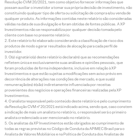
Resolução CVM 20/2021, tem como objetivo fornecer informações que
possam auxiliar o investidor a tomar sua própria decisão de investimento, não
constituindo qualquer tipo de oferta ou solicitação de compra e/ou venda de
qualquer produto. As informações contidas neste relatório são consideradas
válidas na data de sua divulgação e foram obtidas de fontes públicas. A XP
Investimentos não se responsabiliza por qualquer decisão tomada pelo
cliente com base no presente relatório.
Este relatório foi elaborado considerando a classificação de risco dos
produtos de modo a gerar resultados de alocação para cada perfil de
investidor.
O(s) signatário(s) deste relatório declara(m) que as recomendações
refletem única e exclusivamente suas análises e opiniões pessoais, que
foram produzidas de forma independente, inclusive em relação à XP
Investimentos e que estão sujeitas a modificações sem aviso prévio em
decorrência de alterações nas condições de mercado, e que sua(s)
remuneração(es) é(são) indiretamente influenciada por receitas
provenientes dos negócios e operações financeiras realizadas pela XP
Investimentos.
O analista responsável pelo conteúdo deste relatório e pelo cumprimento
da Resolução CVM nº 20/2021 está indicado acima, sendo que, caso constem
a indicação de mais um analista no relatório, o responsável será o primeiro
analista credenciado a ser mencionado no relatório.
Os analistas da XP Investimentos estão obrigados ao cumprimento de
todas as regras previstas no Código de Conduta da APIMEC Brasil para o
Analista de Valores Mobiliários e na Política de Conduta dos Analistas de