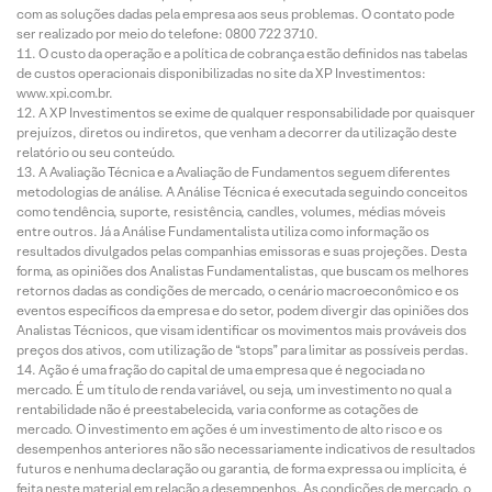
com as soluções dadas pela empresa aos seus problemas. O contato pode
ser realizado por meio do telefone: 0800 722 3710.
O custo da operação e a política de cobrança estão definidos nas tabelas
de custos operacionais disponibilizadas no site da XP Investimentos:
www.xpi.com.br.
A XP Investimentos se exime de qualquer responsabilidade por quaisquer
prejuízos, diretos ou indiretos, que venham a decorrer da utilização deste
relatório ou seu conteúdo.
A Avaliação Técnica e a Avaliação de Fundamentos seguem diferentes
metodologias de análise. A Análise Técnica é executada seguindo conceitos
como tendência, suporte, resistência, candles, volumes, médias móveis
entre outros. Já a Análise Fundamentalista utiliza como informação os
resultados divulgados pelas companhias emissoras e suas projeções. Desta
forma, as opiniões dos Analistas Fundamentalistas, que buscam os melhores
retornos dadas as condições de mercado, o cenário macroeconômico e os
eventos específicos da empresa e do setor, podem divergir das opiniões dos
Analistas Técnicos, que visam identificar os movimentos mais prováveis dos
preços dos ativos, com utilização de “stops” para limitar as possíveis perdas.
Ação é uma fração do capital de uma empresa que é negociada no
mercado. É um título de renda variável, ou seja, um investimento no qual a
rentabilidade não é preestabelecida, varia conforme as cotações de
mercado. O investimento em ações é um investimento de alto risco e os
desempenhos anteriores não são necessariamente indicativos de resultados
futuros e nenhuma declaração ou garantia, de forma expressa ou implícita, é
feita neste material em relação a desempenhos. As condições de mercado, o