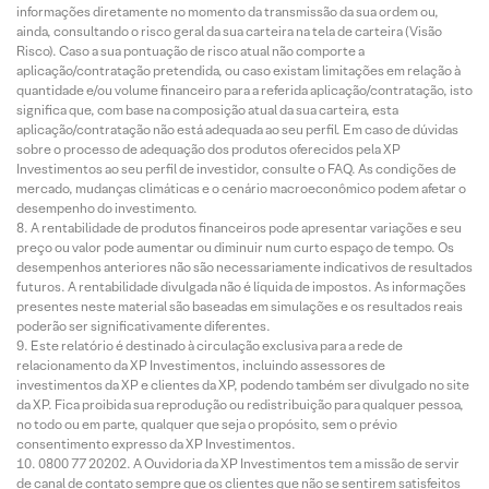
informações diretamente no momento da transmissão da sua ordem ou,
ainda, consultando o risco geral da sua carteira na tela de carteira (Visão
Risco). Caso a sua pontuação de risco atual não comporte a
aplicação/contratação pretendida, ou caso existam limitações em relação à
quantidade e/ou volume financeiro para a referida aplicação/contratação, isto
significa que, com base na composição atual da sua carteira, esta
aplicação/contratação não está adequada ao seu perfil. Em caso de dúvidas
sobre o processo de adequação dos produtos oferecidos pela XP
Investimentos ao seu perfil de investidor, consulte o FAQ. As condições de
mercado, mudanças climáticas e o cenário macroeconômico podem afetar o
desempenho do investimento.
A rentabilidade de produtos financeiros pode apresentar variações e seu
preço ou valor pode aumentar ou diminuir num curto espaço de tempo. Os
desempenhos anteriores não são necessariamente indicativos de resultados
futuros. A rentabilidade divulgada não é líquida de impostos. As informações
presentes neste material são baseadas em simulações e os resultados reais
poderão ser significativamente diferentes.
Este relatório é destinado à circulação exclusiva para a rede de
relacionamento da XP Investimentos, incluindo assessores de
investimentos da XP e clientes da XP, podendo também ser divulgado no site
da XP. Fica proibida sua reprodução ou redistribuição para qualquer pessoa,
no todo ou em parte, qualquer que seja o propósito, sem o prévio
consentimento expresso da XP Investimentos.
0800 77 20202. A Ouvidoria da XP Investimentos tem a missão de servir
de canal de contato sempre que os clientes que não se sentirem satisfeitos