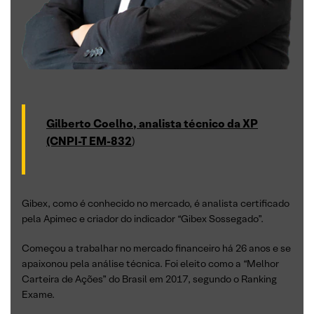
Gilberto Coelho, analista técnico da XP
(CNPI-T EM-832
)
Gibex, como é conhecido no mercado, é analista certificado
pela Apimec e criador do indicador “Gibex Sossegado”.
Começou a trabalhar no mercado financeiro há 26 anos e se
apaixonou pela análise técnica. Foi eleito como a “Melhor
Carteira de Ações” do Brasil em 2017, segundo o Ranking
Exame.