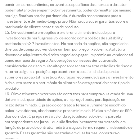
cenário macroeconômico, os eventos específicos da empresa e do setor
podem afetar o desempenho do investimento, podendo resultar até mesmo
em significativas perdas patrimoniais. A duração recomendada para o
investimento é de médio-longo prazo. Não há quaisquer garantias sobre o
patrimônio do cliente neste tipo de produto.
O investimento em opções é preferencialmente indicado para
investidores de perfil agressivo, de acordo com a política de suitability
praticada pela XP Investimentos. No mercado de opções, são negociados
direitos de compra ou venda de um bem por preço fixado em data futura,
devendo o adquirente do direito negociado pagar um prêmio ao vendedor tal
como num acordo seguro. As operações com esses derivativos são
consideradas de risco muito alto por apresentarem altas relações de risco e
retorno e algumas posições apresentarem a possibilidade de perdas
superiores ao capital investido. A duração recomendada para o investimento
é de curto prazo e o patrimônio do cliente não está garantido neste tipo de
produto.
O investimento em termos são contratos para compra ou a venda de uma
determinada quantidade de ações, a um preço fixado, para liquidação em
prazo determinado. O prazo do contrato a Termo é livremente escolhido
pelos investidores, obedecendo o prazo mínimo de 16 dias e máximo de 999
dias corridos. O preço será o valor da ação adicionado de uma parcela
correspondente aos juros – que são fixados livremente em mercado, em
função do prazo do contrato. Toda transação a termo requer um depósito de
garantia. Essas garantias são prestadas em duas formas: cobertura ou
margem.