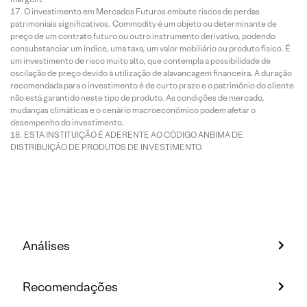
O investimento em Mercados Futuros embute riscos de perdas
patrimoniais significativos. Commodity é um objeto ou determinante de
preço de um contrato futuro ou outro instrumento derivativo, podendo
consubstanciar um índice, uma taxa, um valor mobiliário ou produto físico. É
um investimento de risco muito alto, que contempla a possibilidade de
oscilação de preço devido à utilização de alavancagem financeira. A duração
recomendada para o investimento é de curto prazo e o patrimônio do cliente
não está garantido neste tipo de produto. As condições de mercado,
mudanças climáticas e o cenário macroeconômico podem afetar o
desempenho do investimento.
ESTA INSTITUIÇÃO É ADERENTE AO CÓDIGO ANBIMA DE
DISTRIBUIÇÃO DE PRODUTOS DE INVESTIMENTO.
Análises
Recomendações