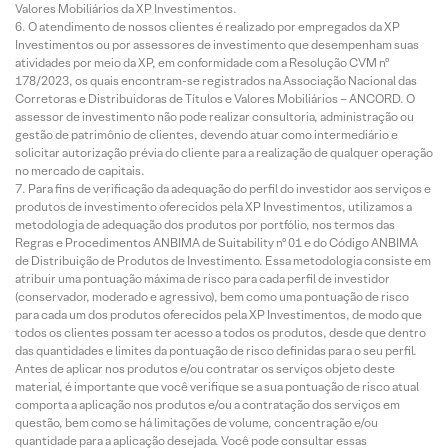
Valores Mobiliários da XP Investimentos.
O atendimento de nossos clientes é realizado por empregados da XP
Investimentos ou por assessores de investimento que desempenham suas
atividades por meio da XP, em conformidade com a Resolução CVM nº
178/2023, os quais encontram-se registrados na Associação Nacional das
Corretoras e Distribuidoras de Títulos e Valores Mobiliários – ANCORD. O
assessor de investimento não pode realizar consultoria, administração ou
gestão de patrimônio de clientes, devendo atuar como intermediário e
solicitar autorização prévia do cliente para a realização de qualquer operação
no mercado de capitais.
Para fins de verificação da adequação do perfil do investidor aos serviços e
produtos de investimento oferecidos pela XP Investimentos, utilizamos a
metodologia de adequação dos produtos por portfólio, nos termos das
Regras e Procedimentos ANBIMA de Suitability nº 01 e do Código ANBIMA
de Distribuição de Produtos de Investimento. Essa metodologia consiste em
atribuir uma pontuação máxima de risco para cada perfil de investidor
(conservador, moderado e agressivo), bem como uma pontuação de risco
para cada um dos produtos oferecidos pela XP Investimentos, de modo que
todos os clientes possam ter acesso a todos os produtos, desde que dentro
das quantidades e limites da pontuação de risco definidas para o seu perfil.
Antes de aplicar nos produtos e/ou contratar os serviços objeto deste
material, é importante que você verifique se a sua pontuação de risco atual
comporta a aplicação nos produtos e/ou a contratação dos serviços em
questão, bem como se há limitações de volume, concentração e/ou
quantidade para a aplicação desejada. Você pode consultar essas