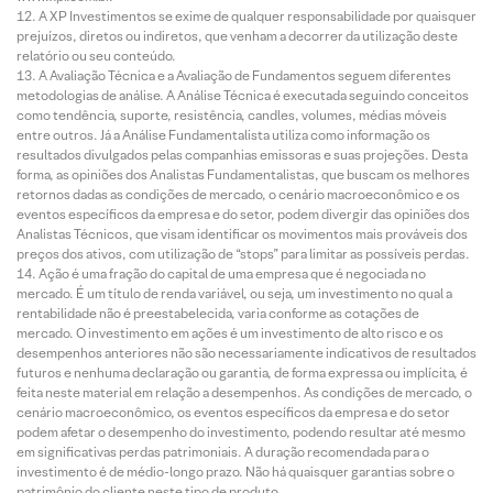
A XP Investimentos se exime de qualquer responsabilidade por quaisquer
prejuízos, diretos ou indiretos, que venham a decorrer da utilização deste
relatório ou seu conteúdo.
A Avaliação Técnica e a Avaliação de Fundamentos seguem diferentes
metodologias de análise. A Análise Técnica é executada seguindo conceitos
como tendência, suporte, resistência, candles, volumes, médias móveis
entre outros. Já a Análise Fundamentalista utiliza como informação os
resultados divulgados pelas companhias emissoras e suas projeções. Desta
forma, as opiniões dos Analistas Fundamentalistas, que buscam os melhores
retornos dadas as condições de mercado, o cenário macroeconômico e os
eventos específicos da empresa e do setor, podem divergir das opiniões dos
Analistas Técnicos, que visam identificar os movimentos mais prováveis dos
preços dos ativos, com utilização de “stops” para limitar as possíveis perdas.
Ação é uma fração do capital de uma empresa que é negociada no
mercado. É um título de renda variável, ou seja, um investimento no qual a
rentabilidade não é preestabelecida, varia conforme as cotações de
mercado. O investimento em ações é um investimento de alto risco e os
desempenhos anteriores não são necessariamente indicativos de resultados
futuros e nenhuma declaração ou garantia, de forma expressa ou implícita, é
feita neste material em relação a desempenhos. As condições de mercado, o
cenário macroeconômico, os eventos específicos da empresa e do setor
podem afetar o desempenho do investimento, podendo resultar até mesmo
em significativas perdas patrimoniais. A duração recomendada para o
investimento é de médio-longo prazo. Não há quaisquer garantias sobre o
patrimônio do cliente neste tipo de produto.