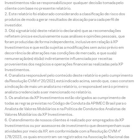
Investimentos não se responsabiliza por qualquer decisão tomada pelo
cliente com base no presente relatório.
Este relatório foi elaborado considerando a classificação de risco dos
produtos de modo a gerar resultados de alocação para cada perfil de
investidor.
O(s) signatário(s) deste relatório declara(m) que as recomendações
refletem única e exclusivamente suas análises e opiniões pessoais, que
foram produzidas de forma independente, inclusive em relação à XP
Investimentos e que estão sujeitas a modificações sem aviso prévio em
decorrência de alterações nas condições de mercado, e que sua(s)
remuneração(es) é(são) indiretamente influenciada por receitas
provenientes dos negócios e operações financeiras realizadas pela XP
Investimentos.
O analista responsável pelo conteúdo deste relatório e pelo cumprimento
da Resolução CVM nº 20/2021 está indicado acima, sendo que, caso constem
a indicação de mais um analista no relatório, o responsável será o primeiro
analista credenciado a ser mencionado no relatório.
Os analistas da XP Investimentos estão obrigados ao cumprimento de
todas as regras previstas no Código de Conduta da APIMEC Brasil para o
Analista de Valores Mobiliários e na Política de Conduta dos Analistas de
Valores Mobiliários da XP Investimentos.
O atendimento de nossos clientes é realizado por empregados da XP
Investimentos ou por assessores de investimento que desempenham suas
atividades por meio da XP, em conformidade com a Resolução CVM nº
178/2023, os quais encontram-se registrados na Associação Nacional das