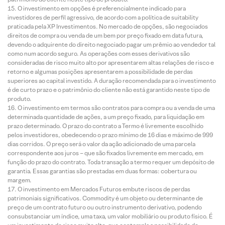
O investimento em opções é preferencialmente indicado para
investidores de perfil agressivo, de acordo com a política de suitability
praticada pela XP Investimentos. No mercado de opções, são negociados
direitos de compra ou venda de um bem por preço fixado em data futura,
devendo o adquirente do direito negociado pagar um prêmio ao vendedor tal
como num acordo seguro. As operações com esses derivativos são
consideradas de risco muito alto por apresentarem altas relações de risco e
retorno e algumas posições apresentarem a possibilidade de perdas
superiores ao capital investido. A duração recomendada para o investimento
é de curto prazo e o patrimônio do cliente não está garantido neste tipo de
produto.
O investimento em termos são contratos para compra ou a venda de uma
determinada quantidade de ações, a um preço fixado, para liquidação em
prazo determinado. O prazo do contrato a Termo é livremente escolhido
pelos investidores, obedecendo o prazo mínimo de 16 dias e máximo de 999
dias corridos. O preço será o valor da ação adicionado de uma parcela
correspondente aos juros – que são fixados livremente em mercado, em
função do prazo do contrato. Toda transação a termo requer um depósito de
garantia. Essas garantias são prestadas em duas formas: cobertura ou
margem.
O investimento em Mercados Futuros embute riscos de perdas
patrimoniais significativos. Commodity é um objeto ou determinante de
preço de um contrato futuro ou outro instrumento derivativo, podendo
consubstanciar um índice, uma taxa, um valor mobiliário ou produto físico. É