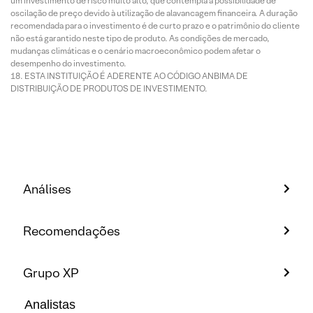
um investimento de risco muito alto, que contempla a possibilidade de
oscilação de preço devido à utilização de alavancagem financeira. A duração
recomendada para o investimento é de curto prazo e o patrimônio do cliente
não está garantido neste tipo de produto. As condições de mercado,
mudanças climáticas e o cenário macroeconômico podem afetar o
desempenho do investimento.
ESTA INSTITUIÇÃO É ADERENTE AO CÓDIGO ANBIMA DE
DISTRIBUIÇÃO DE PRODUTOS DE INVESTIMENTO.
Análises
Recomendações
Grupo XP
Analistas