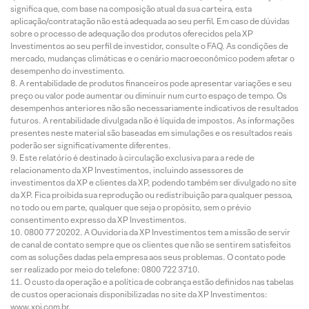
significa que, com base na composição atual da sua carteira, esta
aplicação/contratação não está adequada ao seu perfil. Em caso de dúvidas
sobre o processo de adequação dos produtos oferecidos pela XP
Investimentos ao seu perfil de investidor, consulte o FAQ. As condições de
mercado, mudanças climáticas e o cenário macroeconômico podem afetar o
desempenho do investimento.
A rentabilidade de produtos financeiros pode apresentar variações e seu
preço ou valor pode aumentar ou diminuir num curto espaço de tempo. Os
desempenhos anteriores não são necessariamente indicativos de resultados
futuros. A rentabilidade divulgada não é líquida de impostos. As informações
presentes neste material são baseadas em simulações e os resultados reais
poderão ser significativamente diferentes.
Este relatório é destinado à circulação exclusiva para a rede de
relacionamento da XP Investimentos, incluindo assessores de
investimentos da XP e clientes da XP, podendo também ser divulgado no site
da XP. Fica proibida sua reprodução ou redistribuição para qualquer pessoa,
no todo ou em parte, qualquer que seja o propósito, sem o prévio
consentimento expresso da XP Investimentos.
0800 77 20202. A Ouvidoria da XP Investimentos tem a missão de servir
de canal de contato sempre que os clientes que não se sentirem satisfeitos
com as soluções dadas pela empresa aos seus problemas. O contato pode
ser realizado por meio do telefone: 0800 722 3710.
O custo da operação e a política de cobrança estão definidos nas tabelas
de custos operacionais disponibilizadas no site da XP Investimentos:
www.xpi.com.br.