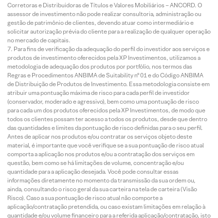
Corretoras e Distribuidoras de Títulos e Valores Mobiliários – ANCORD. O
assessor de investimento não pode realizar consultoria, administração ou
gestão de patrimônio de clientes, devendo atuar como intermediário e
solicitar autorização prévia do cliente para a realização de qualquer operação
no mercado de capitais.
Para fins de verificação da adequação do perfil do investidor aos serviços e
produtos de investimento oferecidos pela XP Investimentos, utilizamos a
metodologia de adequação dos produtos por portfólio, nos termos das
Regras e Procedimentos ANBIMA de Suitability nº 01 e do Código ANBIMA
de Distribuição de Produtos de Investimento. Essa metodologia consiste em
atribuir uma pontuação máxima de risco para cada perfil de investidor
(conservador, moderado e agressivo), bem como uma pontuação de risco
para cada um dos produtos oferecidos pela XP Investimentos, de modo que
todos os clientes possam ter acesso a todos os produtos, desde que dentro
das quantidades e limites da pontuação de risco definidas para o seu perfil.
Antes de aplicar nos produtos e/ou contratar os serviços objeto deste
material, é importante que você verifique se a sua pontuação de risco atual
comporta a aplicação nos produtos e/ou a contratação dos serviços em
questão, bem como se há limitações de volume, concentração e/ou
quantidade para a aplicação desejada. Você pode consultar essas
informações diretamente no momento da transmissão da sua ordem ou,
ainda, consultando o risco geral da sua carteira na tela de carteira (Visão
Risco). Caso a sua pontuação de risco atual não comporte a
aplicação/contratação pretendida, ou caso existam limitações em relação à
quantidade e/ou volume financeiro para a referida aplicação/contratação, isto