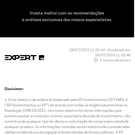
Invista melhor com as recomendações
e análises exclusivas dos nossos especialistas.
28/07/2024 11:33:44 • Atualizado em
28/07/2024 11:33:46
1 minuto de leitura
Disclaimer:
Este relatório de análise foi elaborado pela XP Investimentos CCTVM S.A.
(“XP Investimentos ou XP”) de acordo com todas as exigências previstas na
Resolução CVM 20/2021, tem como objetivo fornecer informações que
possam auxiliar o investidor a tomar sua própria decisão de investimento, não
constituindo qualquer tipo de oferta ou solicitação de compra e/ou venda de
qualquer produto. As informações contidas neste relatório são consideradas
válidas na data de sua divulgação e foram obtidas de fontes públicas. A XP