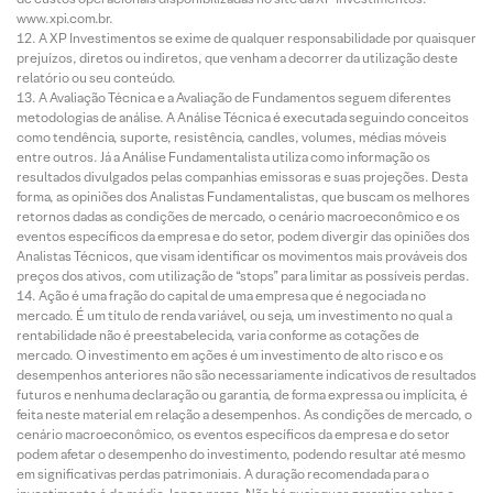
www.xpi.com.br.
A XP Investimentos se exime de qualquer responsabilidade por quaisquer
prejuízos, diretos ou indiretos, que venham a decorrer da utilização deste
relatório ou seu conteúdo.
A Avaliação Técnica e a Avaliação de Fundamentos seguem diferentes
metodologias de análise. A Análise Técnica é executada seguindo conceitos
como tendência, suporte, resistência, candles, volumes, médias móveis
entre outros. Já a Análise Fundamentalista utiliza como informação os
resultados divulgados pelas companhias emissoras e suas projeções. Desta
forma, as opiniões dos Analistas Fundamentalistas, que buscam os melhores
retornos dadas as condições de mercado, o cenário macroeconômico e os
eventos específicos da empresa e do setor, podem divergir das opiniões dos
Analistas Técnicos, que visam identificar os movimentos mais prováveis dos
preços dos ativos, com utilização de “stops” para limitar as possíveis perdas.
Ação é uma fração do capital de uma empresa que é negociada no
mercado. É um título de renda variável, ou seja, um investimento no qual a
rentabilidade não é preestabelecida, varia conforme as cotações de
mercado. O investimento em ações é um investimento de alto risco e os
desempenhos anteriores não são necessariamente indicativos de resultados
futuros e nenhuma declaração ou garantia, de forma expressa ou implícita, é
feita neste material em relação a desempenhos. As condições de mercado, o
cenário macroeconômico, os eventos específicos da empresa e do setor
podem afetar o desempenho do investimento, podendo resultar até mesmo
em significativas perdas patrimoniais. A duração recomendada para o