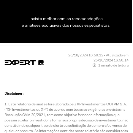
Invista melhor com as recomendações
e análises exclusivas dos nossos especialistas.
25/10/2024 16:50:12 • Atualizado em
25/10/2024 16:50:14
1 minuto de leitura
Disclaimer:
Este relatório de análise foi elaborado pela XP Investimentos CCTVM S.A.
(“XP Investimentos ou XP”) de acordo com todas as exigências previstas na
Resolução CVM 20/2021, tem como objetivo fornecer informações que
possam auxiliar o investidor a tomar sua própria decisão de investimento, não
constituindo qualquer tipo de oferta ou solicitação de compra e/ou venda de
qualquer produto. As informações contidas neste relatório são consideradas