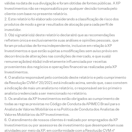
válidas na data de sua divulgação e foram obtidas de fontes públicas. A XP
Investimentos não se responsabiliza por qualquer decisão tomada pelo
cliente com base no presente relatório.
Este relatório foi elaborado considerando a classificação de risco dos
produtos de modo a gerar resultados de alocação para cada perfil de
investidor.
O(s) signatário(s) deste relatório declara(m) que as recomendações
refletem única e exclusivamente suas análises e opiniões pessoais, que
foram produzidas de forma independente, inclusive em relação à XP
Investimentos e que estão sujeitas a modificações sem aviso prévio em
decorrência de alterações nas condições de mercado, e que sua(s)
remuneração(es) é(são) indiretamente influenciada por receitas
provenientes dos negócios e operações financeiras realizadas pela XP
Investimentos.
O analista responsável pelo conteúdo deste relatório e pelo cumprimento
da Resolução CVM nº 20/2021 está indicado acima, sendo que, caso constem
a indicação de mais um analista no relatório, o responsável será o primeiro
analista credenciado a ser mencionado no relatório.
Os analistas da XP Investimentos estão obrigados ao cumprimento de
todas as regras previstas no Código de Conduta da APIMEC Brasil para o
Analista de Valores Mobiliários e na Política de Conduta dos Analistas de
Valores Mobiliários da XP Investimentos.
O atendimento de nossos clientes é realizado por empregados da XP
Investimentos ou por assessores de investimento que desempenham suas
atividades por meio da XP, em conformidade com a Resolução CVM nº