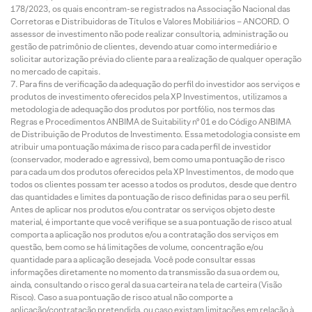
178/2023, os quais encontram-se registrados na Associação Nacional das
Corretoras e Distribuidoras de Títulos e Valores Mobiliários – ANCORD. O
assessor de investimento não pode realizar consultoria, administração ou
gestão de patrimônio de clientes, devendo atuar como intermediário e
solicitar autorização prévia do cliente para a realização de qualquer operação
no mercado de capitais.
Para fins de verificação da adequação do perfil do investidor aos serviços e
produtos de investimento oferecidos pela XP Investimentos, utilizamos a
metodologia de adequação dos produtos por portfólio, nos termos das
Regras e Procedimentos ANBIMA de Suitability nº 01 e do Código ANBIMA
de Distribuição de Produtos de Investimento. Essa metodologia consiste em
atribuir uma pontuação máxima de risco para cada perfil de investidor
(conservador, moderado e agressivo), bem como uma pontuação de risco
para cada um dos produtos oferecidos pela XP Investimentos, de modo que
todos os clientes possam ter acesso a todos os produtos, desde que dentro
das quantidades e limites da pontuação de risco definidas para o seu perfil.
Antes de aplicar nos produtos e/ou contratar os serviços objeto deste
material, é importante que você verifique se a sua pontuação de risco atual
comporta a aplicação nos produtos e/ou a contratação dos serviços em
questão, bem como se há limitações de volume, concentração e/ou
quantidade para a aplicação desejada. Você pode consultar essas
informações diretamente no momento da transmissão da sua ordem ou,
ainda, consultando o risco geral da sua carteira na tela de carteira (Visão
Risco). Caso a sua pontuação de risco atual não comporte a
aplicação/contratação pretendida, ou caso existam limitações em relação à