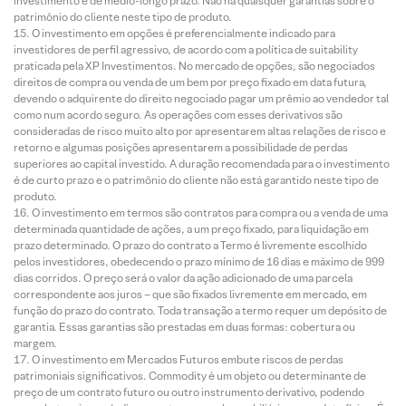
investimento é de médio-longo prazo. Não há quaisquer garantias sobre o
patrimônio do cliente neste tipo de produto.
O investimento em opções é preferencialmente indicado para
investidores de perfil agressivo, de acordo com a política de suitability
praticada pela XP Investimentos. No mercado de opções, são negociados
direitos de compra ou venda de um bem por preço fixado em data futura,
devendo o adquirente do direito negociado pagar um prêmio ao vendedor tal
como num acordo seguro. As operações com esses derivativos são
consideradas de risco muito alto por apresentarem altas relações de risco e
retorno e algumas posições apresentarem a possibilidade de perdas
superiores ao capital investido. A duração recomendada para o investimento
é de curto prazo e o patrimônio do cliente não está garantido neste tipo de
produto.
O investimento em termos são contratos para compra ou a venda de uma
determinada quantidade de ações, a um preço fixado, para liquidação em
prazo determinado. O prazo do contrato a Termo é livremente escolhido
pelos investidores, obedecendo o prazo mínimo de 16 dias e máximo de 999
dias corridos. O preço será o valor da ação adicionado de uma parcela
correspondente aos juros – que são fixados livremente em mercado, em
função do prazo do contrato. Toda transação a termo requer um depósito de
garantia. Essas garantias são prestadas em duas formas: cobertura ou
margem.
O investimento em Mercados Futuros embute riscos de perdas
patrimoniais significativos. Commodity é um objeto ou determinante de
preço de um contrato futuro ou outro instrumento derivativo, podendo