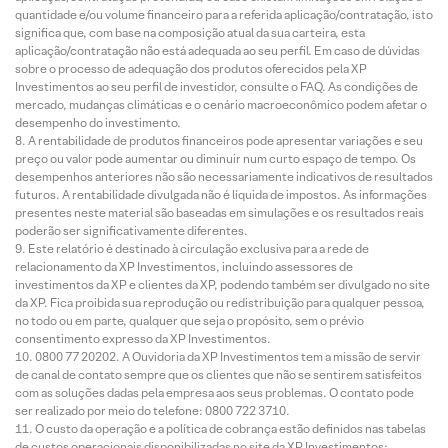
quantidade e/ou volume financeiro para a referida aplicação/contratação, isto
significa que, com base na composição atual da sua carteira, esta
aplicação/contratação não está adequada ao seu perfil. Em caso de dúvidas
sobre o processo de adequação dos produtos oferecidos pela XP
Investimentos ao seu perfil de investidor, consulte o FAQ. As condições de
mercado, mudanças climáticas e o cenário macroeconômico podem afetar o
desempenho do investimento.
A rentabilidade de produtos financeiros pode apresentar variações e seu
preço ou valor pode aumentar ou diminuir num curto espaço de tempo. Os
desempenhos anteriores não são necessariamente indicativos de resultados
futuros. A rentabilidade divulgada não é líquida de impostos. As informações
presentes neste material são baseadas em simulações e os resultados reais
poderão ser significativamente diferentes.
Este relatório é destinado à circulação exclusiva para a rede de
relacionamento da XP Investimentos, incluindo assessores de
investimentos da XP e clientes da XP, podendo também ser divulgado no site
da XP. Fica proibida sua reprodução ou redistribuição para qualquer pessoa,
no todo ou em parte, qualquer que seja o propósito, sem o prévio
consentimento expresso da XP Investimentos.
0800 77 20202. A Ouvidoria da XP Investimentos tem a missão de servir
de canal de contato sempre que os clientes que não se sentirem satisfeitos
com as soluções dadas pela empresa aos seus problemas. O contato pode
ser realizado por meio do telefone: 0800 722 3710.
O custo da operação e a política de cobrança estão definidos nas tabelas
de custos operacionais disponibilizadas no site da XP Investimentos: