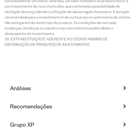
consubstanciar um índice, uma taxa, um valor mobiliário ou produto físico. É
um investimento de risco muito alto, que contempla a possibilidade de
oscilação de preço devido à utilização de alavancagem financeira. A duração
recomendada para o investimento é de curto prazo e o patrimônio do cliente
não está garantido neste tipo de produto. As condições de mercado,
mudanças climáticas e o cenário macroeconômico podem afetar o
desempenho do investimento.
ESTA INSTITUIÇÃO É ADERENTE AO CÓDIGO ANBIMA DE
DISTRIBUIÇÃO DE PRODUTOS DE INVESTIMENTO.
Análises
Recomendações
Grupo XP