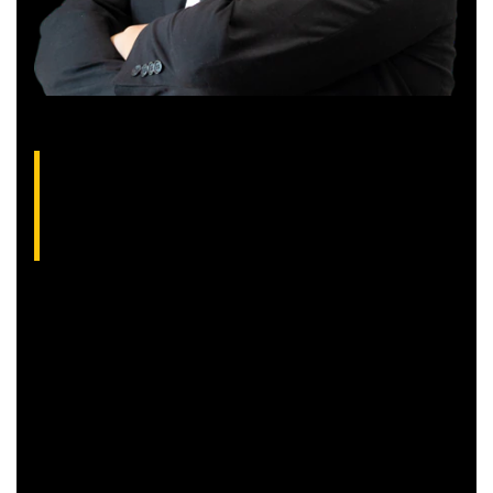
Gilberto Coelho, analista técnico da XP
(CNPI-T EM-832
)
Gibex, como é conhecido no mercado, é analista certificado
pela Apimec e criador do indicador “Gibex Sossegado”.
Começou a trabalhar no mercado financeiro há 26 anos e se
apaixonou pela análise técnica. Foi eleito como a “Melhor
Carteira de Ações” do Brasil em 2017, segundo o Ranking
Exame.