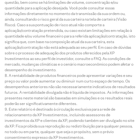
questão, bem como se há limitações de volume, concentração e/ou
quantidade para a aplicação desejada. Você pode consultar essas
informações diretamente no momento da transmissão da sua ordem ou,
ainda, consultando o risco geral da sua carteira na tela de carteira (Visão
Risco). Caso a sua pontuação de risco atual não comporte a
aplicação/contratação pretendida, ou caso existam limitações em relação à
quantidade e/ou volume financeiro para a referida aplicação/contratação, isto
significa que, com base na composição atual da sua carteira, esta
aplicação/contratação não está adequada ao seu perfil. Em caso de dúvidas
sobre o processo de adequação dos produtos oferecidos pela XP
Investimentos ao seu perfil de investidor, consulte o FAQ. As condições de
mercado, mudanças climáticas e o cenário macroeconômico podem afetar o
desempenho do investimento.
A rentabilidade de produtos financeiros pode apresentar variações e seu
preço ou valor pode aumentar ou diminuir num curto espaço de tempo. Os
desempenhos anteriores não são necessariamente indicativos de resultados
futuros. A rentabilidade divulgada não é líquida de impostos. As informações
presentes neste material são baseadas em simulações e os resultados reais
poderão ser significativamente diferentes.
Este relatório é destinado à circulação exclusiva para a rede de
relacionamento da XP Investimentos, incluindo assessores de
investimentos da XP e clientes da XP, podendo também ser divulgado no site
da XP. Fica proibida sua reprodução ou redistribuição para qualquer pessoa,
no todo ou em parte, qualquer que seja o propósito, sem o prévio
consentimento expresso da XP Investimentos.