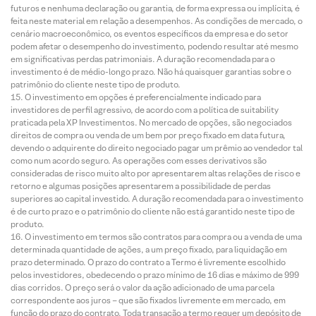
futuros e nenhuma declaração ou garantia, de forma expressa ou implícita, é
feita neste material em relação a desempenhos. As condições de mercado, o
cenário macroeconômico, os eventos específicos da empresa e do setor
podem afetar o desempenho do investimento, podendo resultar até mesmo
em significativas perdas patrimoniais. A duração recomendada para o
investimento é de médio-longo prazo. Não há quaisquer garantias sobre o
patrimônio do cliente neste tipo de produto.
O investimento em opções é preferencialmente indicado para
investidores de perfil agressivo, de acordo com a política de suitability
praticada pela XP Investimentos. No mercado de opções, são negociados
direitos de compra ou venda de um bem por preço fixado em data futura,
devendo o adquirente do direito negociado pagar um prêmio ao vendedor tal
como num acordo seguro. As operações com esses derivativos são
consideradas de risco muito alto por apresentarem altas relações de risco e
retorno e algumas posições apresentarem a possibilidade de perdas
superiores ao capital investido. A duração recomendada para o investimento
é de curto prazo e o patrimônio do cliente não está garantido neste tipo de
produto.
O investimento em termos são contratos para compra ou a venda de uma
determinada quantidade de ações, a um preço fixado, para liquidação em
prazo determinado. O prazo do contrato a Termo é livremente escolhido
pelos investidores, obedecendo o prazo mínimo de 16 dias e máximo de 999
dias corridos. O preço será o valor da ação adicionado de uma parcela
correspondente aos juros – que são fixados livremente em mercado, em
função do prazo do contrato. Toda transação a termo requer um depósito de