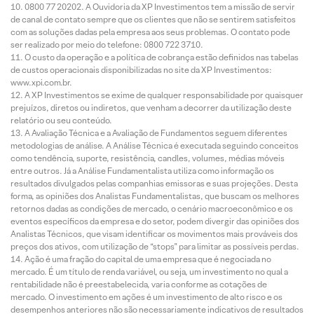
0800 77 20202. A Ouvidoria da XP Investimentos tem a missão de servir
de canal de contato sempre que os clientes que não se sentirem satisfeitos
com as soluções dadas pela empresa aos seus problemas. O contato pode
ser realizado por meio do telefone: 0800 722 3710.
O custo da operação e a política de cobrança estão definidos nas tabelas
de custos operacionais disponibilizadas no site da XP Investimentos:
www.xpi.com.br.
A XP Investimentos se exime de qualquer responsabilidade por quaisquer
prejuízos, diretos ou indiretos, que venham a decorrer da utilização deste
relatório ou seu conteúdo.
A Avaliação Técnica e a Avaliação de Fundamentos seguem diferentes
metodologias de análise. A Análise Técnica é executada seguindo conceitos
como tendência, suporte, resistência, candles, volumes, médias móveis
entre outros. Já a Análise Fundamentalista utiliza como informação os
resultados divulgados pelas companhias emissoras e suas projeções. Desta
forma, as opiniões dos Analistas Fundamentalistas, que buscam os melhores
retornos dadas as condições de mercado, o cenário macroeconômico e os
eventos específicos da empresa e do setor, podem divergir das opiniões dos
Analistas Técnicos, que visam identificar os movimentos mais prováveis dos
preços dos ativos, com utilização de “stops” para limitar as possíveis perdas.
Ação é uma fração do capital de uma empresa que é negociada no
mercado. É um título de renda variável, ou seja, um investimento no qual a
rentabilidade não é preestabelecida, varia conforme as cotações de
mercado. O investimento em ações é um investimento de alto risco e os
desempenhos anteriores não são necessariamente indicativos de resultados