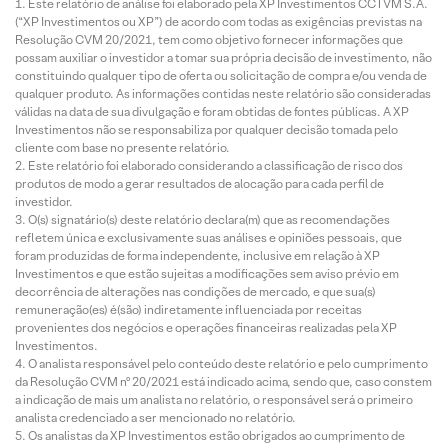
Este relatório de análise foi elaborado pela XP Investimentos CCTVM S.A.
(“XP Investimentos ou XP”) de acordo com todas as exigências previstas na
Resolução CVM 20/2021, tem como objetivo fornecer informações que
possam auxiliar o investidor a tomar sua própria decisão de investimento, não
constituindo qualquer tipo de oferta ou solicitação de compra e/ou venda de
qualquer produto. As informações contidas neste relatório são consideradas
válidas na data de sua divulgação e foram obtidas de fontes públicas. A XP
Investimentos não se responsabiliza por qualquer decisão tomada pelo
cliente com base no presente relatório.
Este relatório foi elaborado considerando a classificação de risco dos
produtos de modo a gerar resultados de alocação para cada perfil de
investidor.
O(s) signatário(s) deste relatório declara(m) que as recomendações
refletem única e exclusivamente suas análises e opiniões pessoais, que
foram produzidas de forma independente, inclusive em relação à XP
Investimentos e que estão sujeitas a modificações sem aviso prévio em
decorrência de alterações nas condições de mercado, e que sua(s)
remuneração(es) é(são) indiretamente influenciada por receitas
provenientes dos negócios e operações financeiras realizadas pela XP
Investimentos.
O analista responsável pelo conteúdo deste relatório e pelo cumprimento
da Resolução CVM nº 20/2021 está indicado acima, sendo que, caso constem
a indicação de mais um analista no relatório, o responsável será o primeiro
analista credenciado a ser mencionado no relatório.
Os analistas da XP Investimentos estão obrigados ao cumprimento de