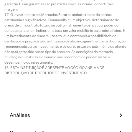
garantia. Essas garantias são prestadas em duas formas: cobertura ou
margem.
O investimento em Mercados Futuros embute riscos de perdas
patrimoniais significativos. Commodity é um objeto ou determinante de
preço de um contrato futuro ou outro instrumento derivativo, podendo
consubstanciar um índice, uma taxa, um valor mobiliário ou produto físico. É
um investimento de risco muito alto, que contempla a possibilidade de
oscilação de preço devido à utilização de alavancagem financeira. A duração
recomendada para o investimento é de curto prazo e o patrimônio do cliente
não está garantido neste tipo de produto. As condições de mercado,
mudanças climáticas e o cenário macroeconômico podem afetar o
desempenho do investimento.
ESTA INSTITUIÇÃO É ADERENTE AO CÓDIGO ANBIMA DE
DISTRIBUIÇÃO DE PRODUTOS DE INVESTIMENTO.
Análises