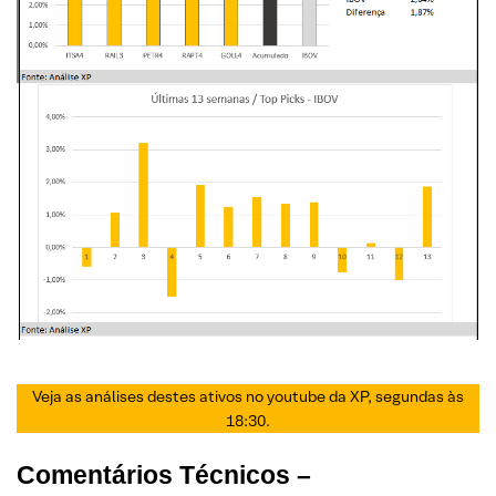
Veja as análises destes ativos no youtube da XP, segundas às
18:30.
Comentários Técnicos –