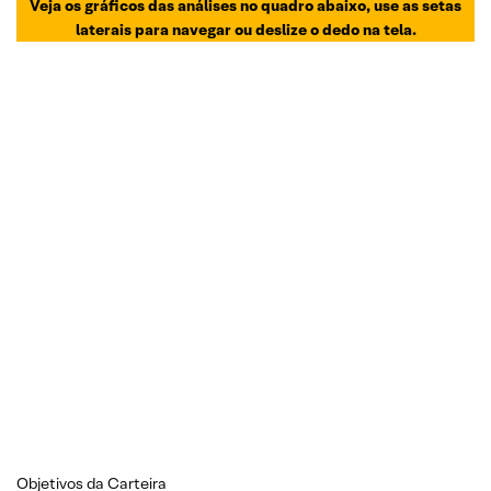
Veja os gráficos das análises no quadro abaixo, use as setas
laterais para navegar ou deslize o dedo na tela.
Objetivos da Carteira