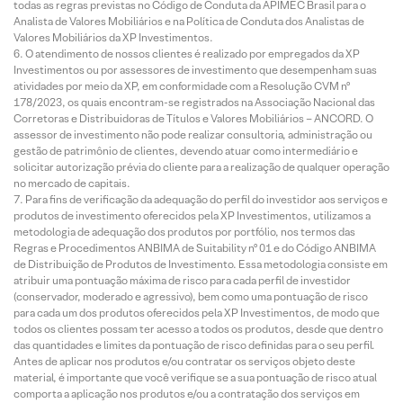
todas as regras previstas no Código de Conduta da APIMEC Brasil para o
Analista de Valores Mobiliários e na Política de Conduta dos Analistas de
Valores Mobiliários da XP Investimentos.
O atendimento de nossos clientes é realizado por empregados da XP
Investimentos ou por assessores de investimento que desempenham suas
atividades por meio da XP, em conformidade com a Resolução CVM nº
178/2023, os quais encontram-se registrados na Associação Nacional das
Corretoras e Distribuidoras de Títulos e Valores Mobiliários – ANCORD. O
assessor de investimento não pode realizar consultoria, administração ou
gestão de patrimônio de clientes, devendo atuar como intermediário e
solicitar autorização prévia do cliente para a realização de qualquer operação
no mercado de capitais.
Para fins de verificação da adequação do perfil do investidor aos serviços e
produtos de investimento oferecidos pela XP Investimentos, utilizamos a
metodologia de adequação dos produtos por portfólio, nos termos das
Regras e Procedimentos ANBIMA de Suitability nº 01 e do Código ANBIMA
de Distribuição de Produtos de Investimento. Essa metodologia consiste em
atribuir uma pontuação máxima de risco para cada perfil de investidor
(conservador, moderado e agressivo), bem como uma pontuação de risco
para cada um dos produtos oferecidos pela XP Investimentos, de modo que
todos os clientes possam ter acesso a todos os produtos, desde que dentro
das quantidades e limites da pontuação de risco definidas para o seu perfil.
Antes de aplicar nos produtos e/ou contratar os serviços objeto deste
material, é importante que você verifique se a sua pontuação de risco atual
comporta a aplicação nos produtos e/ou a contratação dos serviços em