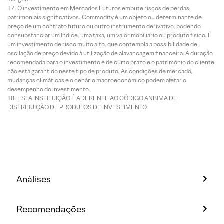
O investimento em Mercados Futuros embute riscos de perdas
patrimoniais significativos. Commodity é um objeto ou determinante de
preço de um contrato futuro ou outro instrumento derivativo, podendo
consubstanciar um índice, uma taxa, um valor mobiliário ou produto físico. É
um investimento de risco muito alto, que contempla a possibilidade de
oscilação de preço devido à utilização de alavancagem financeira. A duração
recomendada para o investimento é de curto prazo e o patrimônio do cliente
não está garantido neste tipo de produto. As condições de mercado,
mudanças climáticas e o cenário macroeconômico podem afetar o
desempenho do investimento.
ESTA INSTITUIÇÃO É ADERENTE AO CÓDIGO ANBIMA DE
DISTRIBUIÇÃO DE PRODUTOS DE INVESTIMENTO.
Análises
Recomendações