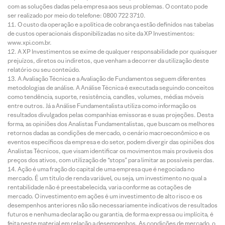
com as soluções dadas pela empresa aos seus problemas. O contato pode
ser realizado por meio do telefone: 0800 722 3710.
O custo da operação e a política de cobrança estão definidos nas tabelas
de custos operacionais disponibilizadas no site da XP Investimentos:
www.xpi.com.br.
A XP Investimentos se exime de qualquer responsabilidade por quaisquer
prejuízos, diretos ou indiretos, que venham a decorrer da utilização deste
relatório ou seu conteúdo.
A Avaliação Técnica e a Avaliação de Fundamentos seguem diferentes
metodologias de análise. A Análise Técnica é executada seguindo conceitos
como tendência, suporte, resistência, candles, volumes, médias móveis
entre outros. Já a Análise Fundamentalista utiliza como informação os
resultados divulgados pelas companhias emissoras e suas projeções. Desta
forma, as opiniões dos Analistas Fundamentalistas, que buscam os melhores
retornos dadas as condições de mercado, o cenário macroeconômico e os
eventos específicos da empresa e do setor, podem divergir das opiniões dos
Analistas Técnicos, que visam identificar os movimentos mais prováveis dos
preços dos ativos, com utilização de “stops” para limitar as possíveis perdas.
Ação é uma fração do capital de uma empresa que é negociada no
mercado. É um título de renda variável, ou seja, um investimento no qual a
rentabilidade não é preestabelecida, varia conforme as cotações de
mercado. O investimento em ações é um investimento de alto risco e os
desempenhos anteriores não são necessariamente indicativos de resultados
futuros e nenhuma declaração ou garantia, de forma expressa ou implícita, é
feita neste material em relação a desempenhos. As condições de mercado, o