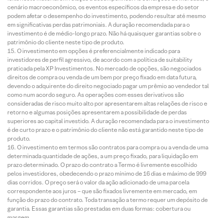
cenário macroeconômico, os eventos específicos da empresa e do setor
podem afetar o desempenho do investimento, podendo resultar até mesmo
em significativas perdas patrimoniais. A duração recomendada para o
investimento é de médio-longo prazo. Não há quaisquer garantias sobre o
patrimônio do cliente neste tipo de produto.
O investimento em opções é preferencialmente indicado para
investidores de perfil agressivo, de acordo com a política de suitability
praticada pela XP Investimentos. No mercado de opções, são negociados
direitos de compra ou venda de um bem por preço fixado em data futura,
devendo o adquirente do direito negociado pagar um prêmio ao vendedor tal
como num acordo seguro. As operações com esses derivativos são
consideradas de risco muito alto por apresentarem altas relações de risco e
retorno e algumas posições apresentarem a possibilidade de perdas
superiores ao capital investido. A duração recomendada para o investimento
é de curto prazo e o patrimônio do cliente não está garantido neste tipo de
produto.
O investimento em termos são contratos para compra ou a venda de uma
determinada quantidade de ações, a um preço fixado, para liquidação em
prazo determinado. O prazo do contrato a Termo é livremente escolhido
pelos investidores, obedecendo o prazo mínimo de 16 dias e máximo de 999
dias corridos. O preço será o valor da ação adicionado de uma parcela
correspondente aos juros – que são fixados livremente em mercado, em
função do prazo do contrato. Toda transação a termo requer um depósito de
garantia. Essas garantias são prestadas em duas formas: cobertura ou
margem.