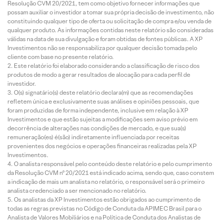
Resolução CVM 20/2021, tem como objetivo fornecer informações que
possam auxiliar o investidor a tomar sua própria decisão de investimento, não
constituindo qualquer tipo de oferta ou solicitação de compra e/ou venda de
qualquer produto. As informações contidas neste relatório são consideradas
válidas na data de sua divulgação e foram obtidas de fontes públicas. A XP
Investimentos não se responsabiliza por qualquer decisão tomada pelo
cliente com base no presente relatório.
Este relatório foi elaborado considerando a classificação de risco dos
produtos de modo a gerar resultados de alocação para cada perfil de
investidor.
O(s) signatário(s) deste relatório declara(m) que as recomendações
refletem única e exclusivamente suas análises e opiniões pessoais, que
foram produzidas de forma independente, inclusive em relação à XP
Investimentos e que estão sujeitas a modificações sem aviso prévio em
decorrência de alterações nas condições de mercado, e que sua(s)
remuneração(es) é(são) indiretamente influenciada por receitas
provenientes dos negócios e operações financeiras realizadas pela XP
Investimentos.
O analista responsável pelo conteúdo deste relatório e pelo cumprimento
da Resolução CVM nº 20/2021 está indicado acima, sendo que, caso constem
a indicação de mais um analista no relatório, o responsável será o primeiro
analista credenciado a ser mencionado no relatório.
Os analistas da XP Investimentos estão obrigados ao cumprimento de
todas as regras previstas no Código de Conduta da APIMEC Brasil para o
Analista de Valores Mobiliários e na Política de Conduta dos Analistas de