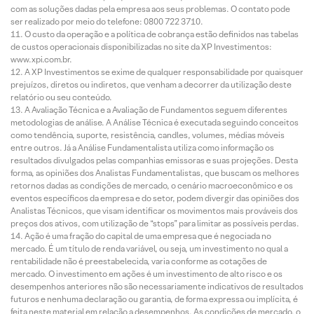
com as soluções dadas pela empresa aos seus problemas. O contato pode
ser realizado por meio do telefone: 0800 722 3710.
O custo da operação e a política de cobrança estão definidos nas tabelas
de custos operacionais disponibilizadas no site da XP Investimentos:
www.xpi.com.br.
A XP Investimentos se exime de qualquer responsabilidade por quaisquer
prejuízos, diretos ou indiretos, que venham a decorrer da utilização deste
relatório ou seu conteúdo.
A Avaliação Técnica e a Avaliação de Fundamentos seguem diferentes
metodologias de análise. A Análise Técnica é executada seguindo conceitos
como tendência, suporte, resistência, candles, volumes, médias móveis
entre outros. Já a Análise Fundamentalista utiliza como informação os
resultados divulgados pelas companhias emissoras e suas projeções. Desta
forma, as opiniões dos Analistas Fundamentalistas, que buscam os melhores
retornos dadas as condições de mercado, o cenário macroeconômico e os
eventos específicos da empresa e do setor, podem divergir das opiniões dos
Analistas Técnicos, que visam identificar os movimentos mais prováveis dos
preços dos ativos, com utilização de “stops” para limitar as possíveis perdas.
Ação é uma fração do capital de uma empresa que é negociada no
mercado. É um título de renda variável, ou seja, um investimento no qual a
rentabilidade não é preestabelecida, varia conforme as cotações de
mercado. O investimento em ações é um investimento de alto risco e os
desempenhos anteriores não são necessariamente indicativos de resultados
futuros e nenhuma declaração ou garantia, de forma expressa ou implícita, é
feita neste material em relação a desempenhos. As condições de mercado, o