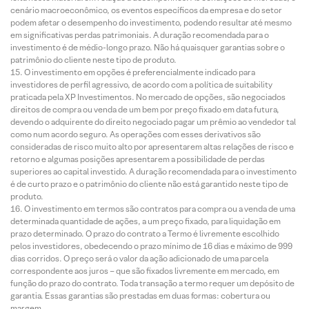
cenário macroeconômico, os eventos específicos da empresa e do setor
podem afetar o desempenho do investimento, podendo resultar até mesmo
em significativas perdas patrimoniais. A duração recomendada para o
investimento é de médio-longo prazo. Não há quaisquer garantias sobre o
patrimônio do cliente neste tipo de produto.
O investimento em opções é preferencialmente indicado para
investidores de perfil agressivo, de acordo com a política de suitability
praticada pela XP Investimentos. No mercado de opções, são negociados
direitos de compra ou venda de um bem por preço fixado em data futura,
devendo o adquirente do direito negociado pagar um prêmio ao vendedor tal
como num acordo seguro. As operações com esses derivativos são
consideradas de risco muito alto por apresentarem altas relações de risco e
retorno e algumas posições apresentarem a possibilidade de perdas
superiores ao capital investido. A duração recomendada para o investimento
é de curto prazo e o patrimônio do cliente não está garantido neste tipo de
produto.
O investimento em termos são contratos para compra ou a venda de uma
determinada quantidade de ações, a um preço fixado, para liquidação em
prazo determinado. O prazo do contrato a Termo é livremente escolhido
pelos investidores, obedecendo o prazo mínimo de 16 dias e máximo de 999
dias corridos. O preço será o valor da ação adicionado de uma parcela
correspondente aos juros – que são fixados livremente em mercado, em
função do prazo do contrato. Toda transação a termo requer um depósito de
garantia. Essas garantias são prestadas em duas formas: cobertura ou
margem.