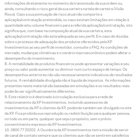
informações diretamente no momento da transmissão da sua ordem ou,
ainda, consultando o risco geral da sua carteira na tela de carteira (Visão
Risco). Caso a sua pontuação de risco atual não comporte a
aplicação/contratação pretendida, ou caso existam limitações em relação à
quantidade e/ou volume financeiro para a referida aplicação/contratação, isto
significa que, com base na composição atual da sua carteira, esta
aplicação/contratação não está adequada ao seu perfil. Em caso de dúvidas
sobre o processo de adequação dos produtos oferecidos pela XP
Investimentos ao seu perfil de investidor, consulte o FAQ. As condições de
mercado, mudanças climáticas e o cenário macroeconômico podem afetar o
desempenho do investimento.
A rentabilidade de produtos financeiros pode apresentar variações e seu
preço ou valor pode aumentar ou diminuir num curto espaço de tempo. Os
desempenhos anteriores não são necessariamente indicativos de resultados
futuros. A rentabilidade divulgada não é líquida de impostos. As informações
presentes neste material são baseadas em simulações e os resultados reais
poderão ser significativamente diferentes.
Este relatório é destinado à circulação exclusiva para a rede de
relacionamento da XP Investimentos, incluindo assessores de
investimentos da XP e clientes da XP, podendo também ser divulgado no site
da XP. Fica proibida sua reprodução ou redistribuição para qualquer pessoa,
no todo ou em parte, qualquer que seja o propósito, sem o prévio
consentimento expresso da XP Investimentos.
0800 77 20202. A Ouvidoria da XP Investimentos tem a missão de servir
de canal de contato sempre que os clientes que não se sentirem satisfeitos