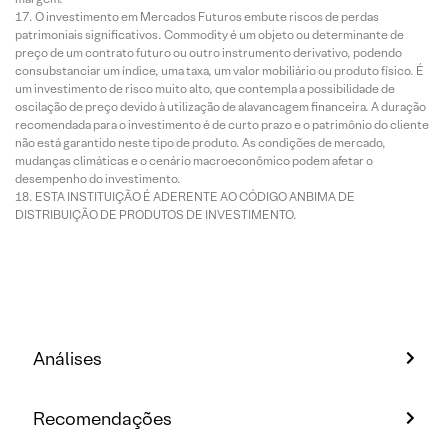
O investimento em Mercados Futuros embute riscos de perdas
patrimoniais significativos. Commodity é um objeto ou determinante de
preço de um contrato futuro ou outro instrumento derivativo, podendo
consubstanciar um índice, uma taxa, um valor mobiliário ou produto físico. É
um investimento de risco muito alto, que contempla a possibilidade de
oscilação de preço devido à utilização de alavancagem financeira. A duração
recomendada para o investimento é de curto prazo e o patrimônio do cliente
não está garantido neste tipo de produto. As condições de mercado,
mudanças climáticas e o cenário macroeconômico podem afetar o
desempenho do investimento.
ESTA INSTITUIÇÃO É ADERENTE AO CÓDIGO ANBIMA DE
DISTRIBUIÇÃO DE PRODUTOS DE INVESTIMENTO.
Análises
Recomendações