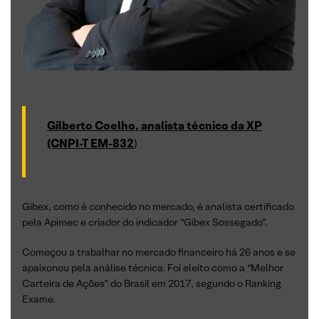
Gilberto Coelho, analista técnico da XP
(CNPI-T EM-832
)
Gibex, como é conhecido no mercado, é analista certificado
pela Apimec e criador do indicador “Gibex Sossegado”.
Começou a trabalhar no mercado financeiro há 26 anos e se
apaixonou pela análise técnica. Foi eleito como a “Melhor
Carteira de Ações” do Brasil em 2017, segundo o Ranking
Exame.