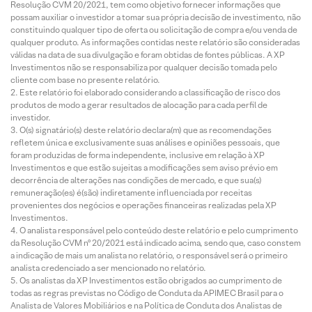
Resolução CVM 20/2021, tem como objetivo fornecer informações que
possam auxiliar o investidor a tomar sua própria decisão de investimento, não
constituindo qualquer tipo de oferta ou solicitação de compra e/ou venda de
qualquer produto. As informações contidas neste relatório são consideradas
válidas na data de sua divulgação e foram obtidas de fontes públicas. A XP
Investimentos não se responsabiliza por qualquer decisão tomada pelo
cliente com base no presente relatório.
Este relatório foi elaborado considerando a classificação de risco dos
produtos de modo a gerar resultados de alocação para cada perfil de
investidor.
O(s) signatário(s) deste relatório declara(m) que as recomendações
refletem única e exclusivamente suas análises e opiniões pessoais, que
foram produzidas de forma independente, inclusive em relação à XP
Investimentos e que estão sujeitas a modificações sem aviso prévio em
decorrência de alterações nas condições de mercado, e que sua(s)
remuneração(es) é(são) indiretamente influenciada por receitas
provenientes dos negócios e operações financeiras realizadas pela XP
Investimentos.
O analista responsável pelo conteúdo deste relatório e pelo cumprimento
da Resolução CVM nº 20/2021 está indicado acima, sendo que, caso constem
a indicação de mais um analista no relatório, o responsável será o primeiro
analista credenciado a ser mencionado no relatório.
Os analistas da XP Investimentos estão obrigados ao cumprimento de
todas as regras previstas no Código de Conduta da APIMEC Brasil para o
Analista de Valores Mobiliários e na Política de Conduta dos Analistas de