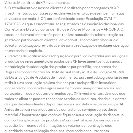
Valores Mobiliários da XP Investimentos.
O atendimento de nossos clientes é realizado por empregados da XP
Investimentos ou por assessores de investimento que desempenham suas
atividades por meio da XP, em conformidade com a Resolução CVM nº
178/2023, os quais encontram-se registrados na Associação Nacional das
Corretoras e Distribuidoras de Títulos e Valores Mobiliários – ANCORD. O
assessor de investimento não pode realizar consultoria, administração ou
gestão de patrimônio de clientes, devendo atuar como intermediário e
solicitar autorização prévia do cliente para a realização de qualquer operação
no mercado de capitais.
Para fins de verificação da adequação do perfil do investidor aos serviços e
produtos de investimento oferecidos pela XP Investimentos, utilizamos a
metodologia de adequação dos produtos por portfólio, nos termos das
Regras e Procedimentos ANBIMA de Suitability nº 01 e do Código ANBIMA
de Distribuição de Produtos de Investimento. Essa metodologia consiste em
atribuir uma pontuação máxima de risco para cada perfil de investidor
(conservador, moderado e agressivo), bem como uma pontuação de risco
para cada um dos produtos oferecidos pela XP Investimentos, de modo que
todos os clientes possam ter acesso a todos os produtos, desde que dentro
das quantidades e limites da pontuação de risco definidas para o seu perfil.
Antes de aplicar nos produtos e/ou contratar os serviços objeto deste
material, é importante que você verifique se a sua pontuação de risco atual
comporta a aplicação nos produtos e/ou a contratação dos serviços em
questão, bem como se há limitações de volume, concentração e/ou
quantidade para a aplicação desejada. Você pode consultar essas