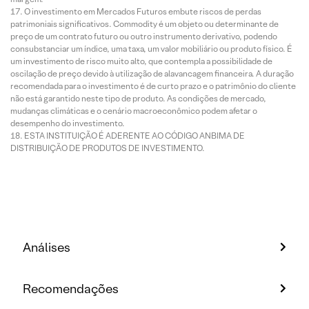
O investimento em Mercados Futuros embute riscos de perdas
patrimoniais significativos. Commodity é um objeto ou determinante de
preço de um contrato futuro ou outro instrumento derivativo, podendo
consubstanciar um índice, uma taxa, um valor mobiliário ou produto físico. É
um investimento de risco muito alto, que contempla a possibilidade de
oscilação de preço devido à utilização de alavancagem financeira. A duração
recomendada para o investimento é de curto prazo e o patrimônio do cliente
não está garantido neste tipo de produto. As condições de mercado,
mudanças climáticas e o cenário macroeconômico podem afetar o
desempenho do investimento.
ESTA INSTITUIÇÃO É ADERENTE AO CÓDIGO ANBIMA DE
DISTRIBUIÇÃO DE PRODUTOS DE INVESTIMENTO.
Análises
Recomendações