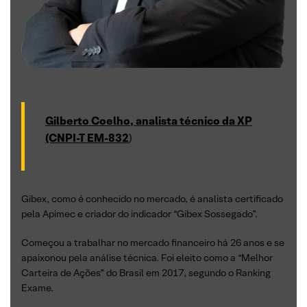
Gilberto Coelho, analista técnico da XP
(CNPI-T EM-832
)
Gibex, como é conhecido no mercado, é analista certificado
pela Apimec e criador do indicador “Gibex Sossegado”.
Começou a trabalhar no mercado financeiro há 26 anos e se
apaixonou pela análise técnica. Foi eleito como a “Melhor
Carteira de Ações” do Brasil em 2017, segundo o Ranking
Exame.