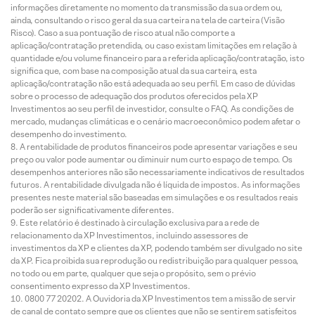
informações diretamente no momento da transmissão da sua ordem ou,
ainda, consultando o risco geral da sua carteira na tela de carteira (Visão
Risco). Caso a sua pontuação de risco atual não comporte a
aplicação/contratação pretendida, ou caso existam limitações em relação à
quantidade e/ou volume financeiro para a referida aplicação/contratação, isto
significa que, com base na composição atual da sua carteira, esta
aplicação/contratação não está adequada ao seu perfil. Em caso de dúvidas
sobre o processo de adequação dos produtos oferecidos pela XP
Investimentos ao seu perfil de investidor, consulte o FAQ. As condições de
mercado, mudanças climáticas e o cenário macroeconômico podem afetar o
desempenho do investimento.
A rentabilidade de produtos financeiros pode apresentar variações e seu
preço ou valor pode aumentar ou diminuir num curto espaço de tempo. Os
desempenhos anteriores não são necessariamente indicativos de resultados
futuros. A rentabilidade divulgada não é líquida de impostos. As informações
presentes neste material são baseadas em simulações e os resultados reais
poderão ser significativamente diferentes.
Este relatório é destinado à circulação exclusiva para a rede de
relacionamento da XP Investimentos, incluindo assessores de
investimentos da XP e clientes da XP, podendo também ser divulgado no site
da XP. Fica proibida sua reprodução ou redistribuição para qualquer pessoa,
no todo ou em parte, qualquer que seja o propósito, sem o prévio
consentimento expresso da XP Investimentos.
0800 77 20202. A Ouvidoria da XP Investimentos tem a missão de servir
de canal de contato sempre que os clientes que não se sentirem satisfeitos