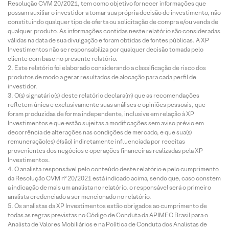
Resolução CVM 20/2021, tem como objetivo fornecer informações que
possam auxiliar o investidor a tomar sua própria decisão de investimento, não
constituindo qualquer tipo de oferta ou solicitação de compra e/ou venda de
qualquer produto. As informações contidas neste relatório são consideradas
válidas na data de sua divulgação e foram obtidas de fontes públicas. A XP
Investimentos não se responsabiliza por qualquer decisão tomada pelo
cliente com base no presente relatório.
Este relatório foi elaborado considerando a classificação de risco dos
produtos de modo a gerar resultados de alocação para cada perfil de
investidor.
O(s) signatário(s) deste relatório declara(m) que as recomendações
refletem única e exclusivamente suas análises e opiniões pessoais, que
foram produzidas de forma independente, inclusive em relação à XP
Investimentos e que estão sujeitas a modificações sem aviso prévio em
decorrência de alterações nas condições de mercado, e que sua(s)
remuneração(es) é(são) indiretamente influenciada por receitas
provenientes dos negócios e operações financeiras realizadas pela XP
Investimentos.
O analista responsável pelo conteúdo deste relatório e pelo cumprimento
da Resolução CVM nº 20/2021 está indicado acima, sendo que, caso constem
a indicação de mais um analista no relatório, o responsável será o primeiro
analista credenciado a ser mencionado no relatório.
Os analistas da XP Investimentos estão obrigados ao cumprimento de
todas as regras previstas no Código de Conduta da APIMEC Brasil para o
Analista de Valores Mobiliários e na Política de Conduta dos Analistas de