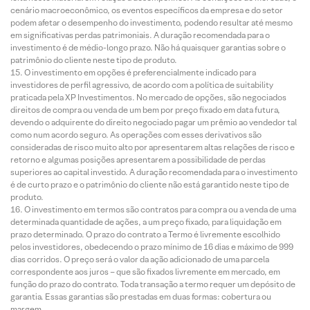
cenário macroeconômico, os eventos específicos da empresa e do setor
podem afetar o desempenho do investimento, podendo resultar até mesmo
em significativas perdas patrimoniais. A duração recomendada para o
investimento é de médio-longo prazo. Não há quaisquer garantias sobre o
patrimônio do cliente neste tipo de produto.
O investimento em opções é preferencialmente indicado para
investidores de perfil agressivo, de acordo com a política de suitability
praticada pela XP Investimentos. No mercado de opções, são negociados
direitos de compra ou venda de um bem por preço fixado em data futura,
devendo o adquirente do direito negociado pagar um prêmio ao vendedor tal
como num acordo seguro. As operações com esses derivativos são
consideradas de risco muito alto por apresentarem altas relações de risco e
retorno e algumas posições apresentarem a possibilidade de perdas
superiores ao capital investido. A duração recomendada para o investimento
é de curto prazo e o patrimônio do cliente não está garantido neste tipo de
produto.
O investimento em termos são contratos para compra ou a venda de uma
determinada quantidade de ações, a um preço fixado, para liquidação em
prazo determinado. O prazo do contrato a Termo é livremente escolhido
pelos investidores, obedecendo o prazo mínimo de 16 dias e máximo de 999
dias corridos. O preço será o valor da ação adicionado de uma parcela
correspondente aos juros – que são fixados livremente em mercado, em
função do prazo do contrato. Toda transação a termo requer um depósito de
garantia. Essas garantias são prestadas em duas formas: cobertura ou
margem.