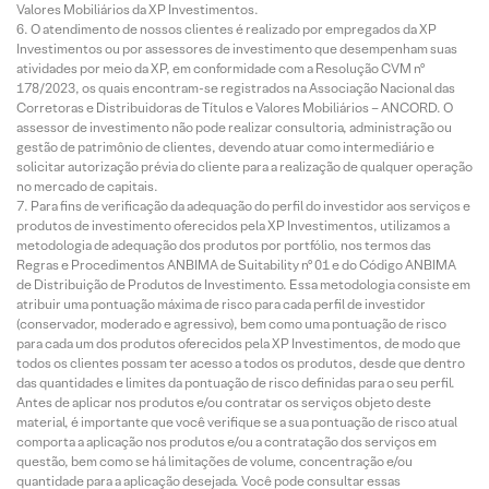
Valores Mobiliários da XP Investimentos.
O atendimento de nossos clientes é realizado por empregados da XP
Investimentos ou por assessores de investimento que desempenham suas
atividades por meio da XP, em conformidade com a Resolução CVM nº
178/2023, os quais encontram-se registrados na Associação Nacional das
Corretoras e Distribuidoras de Títulos e Valores Mobiliários – ANCORD. O
assessor de investimento não pode realizar consultoria, administração ou
gestão de patrimônio de clientes, devendo atuar como intermediário e
solicitar autorização prévia do cliente para a realização de qualquer operação
no mercado de capitais.
Para fins de verificação da adequação do perfil do investidor aos serviços e
produtos de investimento oferecidos pela XP Investimentos, utilizamos a
metodologia de adequação dos produtos por portfólio, nos termos das
Regras e Procedimentos ANBIMA de Suitability nº 01 e do Código ANBIMA
de Distribuição de Produtos de Investimento. Essa metodologia consiste em
atribuir uma pontuação máxima de risco para cada perfil de investidor
(conservador, moderado e agressivo), bem como uma pontuação de risco
para cada um dos produtos oferecidos pela XP Investimentos, de modo que
todos os clientes possam ter acesso a todos os produtos, desde que dentro
das quantidades e limites da pontuação de risco definidas para o seu perfil.
Antes de aplicar nos produtos e/ou contratar os serviços objeto deste
material, é importante que você verifique se a sua pontuação de risco atual
comporta a aplicação nos produtos e/ou a contratação dos serviços em
questão, bem como se há limitações de volume, concentração e/ou
quantidade para a aplicação desejada. Você pode consultar essas