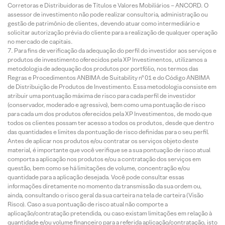
Corretoras e Distribuidoras de Títulos e Valores Mobiliários – ANCORD. O
assessor de investimento não pode realizar consultoria, administração ou
gestão de patrimônio de clientes, devendo atuar como intermediário e
solicitar autorização prévia do cliente para a realização de qualquer operação
no mercado de capitais.
Para fins de verificação da adequação do perfil do investidor aos serviços e
produtos de investimento oferecidos pela XP Investimentos, utilizamos a
metodologia de adequação dos produtos por portfólio, nos termos das
Regras e Procedimentos ANBIMA de Suitability nº 01 e do Código ANBIMA
de Distribuição de Produtos de Investimento. Essa metodologia consiste em
atribuir uma pontuação máxima de risco para cada perfil de investidor
(conservador, moderado e agressivo), bem como uma pontuação de risco
para cada um dos produtos oferecidos pela XP Investimentos, de modo que
todos os clientes possam ter acesso a todos os produtos, desde que dentro
das quantidades e limites da pontuação de risco definidas para o seu perfil.
Antes de aplicar nos produtos e/ou contratar os serviços objeto deste
material, é importante que você verifique se a sua pontuação de risco atual
comporta a aplicação nos produtos e/ou a contratação dos serviços em
questão, bem como se há limitações de volume, concentração e/ou
quantidade para a aplicação desejada. Você pode consultar essas
informações diretamente no momento da transmissão da sua ordem ou,
ainda, consultando o risco geral da sua carteira na tela de carteira (Visão
Risco). Caso a sua pontuação de risco atual não comporte a
aplicação/contratação pretendida, ou caso existam limitações em relação à
quantidade e/ou volume financeiro para a referida aplicação/contratação, isto