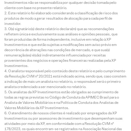
Investimentos não se responsabiliza por qualquer decisão tomada pelo
cliente com base no presente relatório.
Este relatório foi elaborado considerando a classificação de risco dos
produtos de modo a gerar resultados de alocação para cada perfil de
investidor.
O(s) signatário(s) deste relatório declara(m) que as recomendações
refletem única e exclusivamente suas análises e opiniões pessoais, que
foram produzidas de forma independente, inclusive em relação à XP
Investimentos e que estão sujeitas a modificações sem aviso prévio em
decorrência de alterações nas condições de mercado, e que sua(s)
remuneração(es) é(são) indiretamente influenciada por receitas
provenientes dos negócios e operações financeiras realizadas pela XP
Investimentos.
O analista responsável pelo conteúdo deste relatório e pelo cumprimento
da Resolução CVM nº 20/2021 está indicado acima, sendo que, caso constem
a indicação de mais um analista no relatório, o responsável será o primeiro
analista credenciado a ser mencionado no relatório.
Os analistas da XP Investimentos estão obrigados ao cumprimento de
todas as regras previstas no Código de Conduta da APIMEC Brasil para o
Analista de Valores Mobiliários e na Política de Conduta dos Analistas de
Valores Mobiliários da XP Investimentos.
O atendimento de nossos clientes é realizado por empregados da XP
Investimentos ou por assessores de investimento que desempenham suas
atividades por meio da XP, em conformidade com a Resolução CVM nº
178/2023, os quais encontram-se registrados na Associação Nacional das