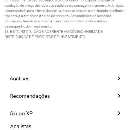
um investimento de risco muito alto, que contempla a possibilidade de
oscilação de preço devido à utilização de alavancagem financeira. A duração
recomendada para o investimento é de curto prazo e o patrimônio do cliente
não está garantido neste tipo de produto. As condições de mercado,
mudanças climáticas e o cenário macroeconômico podem afetar o
desempenho do investimento.
ESTA INSTITUIÇÃO É ADERENTE AO CÓDIGO ANBIMA DE
DISTRIBUIÇÃO DE PRODUTOS DE INVESTIMENTO.
Análises
Recomendações
Grupo XP
Analistas