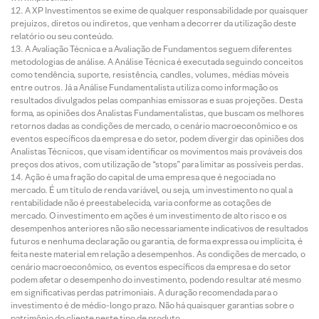
A XP Investimentos se exime de qualquer responsabilidade por quaisquer
prejuízos, diretos ou indiretos, que venham a decorrer da utilização deste
relatório ou seu conteúdo.
A Avaliação Técnica e a Avaliação de Fundamentos seguem diferentes
metodologias de análise. A Análise Técnica é executada seguindo conceitos
como tendência, suporte, resistência, candles, volumes, médias móveis
entre outros. Já a Análise Fundamentalista utiliza como informação os
resultados divulgados pelas companhias emissoras e suas projeções. Desta
forma, as opiniões dos Analistas Fundamentalistas, que buscam os melhores
retornos dadas as condições de mercado, o cenário macroeconômico e os
eventos específicos da empresa e do setor, podem divergir das opiniões dos
Analistas Técnicos, que visam identificar os movimentos mais prováveis dos
preços dos ativos, com utilização de “stops” para limitar as possíveis perdas.
Ação é uma fração do capital de uma empresa que é negociada no
mercado. É um título de renda variável, ou seja, um investimento no qual a
rentabilidade não é preestabelecida, varia conforme as cotações de
mercado. O investimento em ações é um investimento de alto risco e os
desempenhos anteriores não são necessariamente indicativos de resultados
futuros e nenhuma declaração ou garantia, de forma expressa ou implícita, é
feita neste material em relação a desempenhos. As condições de mercado, o
cenário macroeconômico, os eventos específicos da empresa e do setor
podem afetar o desempenho do investimento, podendo resultar até mesmo
em significativas perdas patrimoniais. A duração recomendada para o
investimento é de médio-longo prazo. Não há quaisquer garantias sobre o
patrimônio do cliente neste tipo de produto.