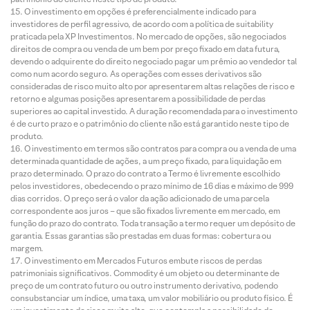
O investimento em opções é preferencialmente indicado para
investidores de perfil agressivo, de acordo com a política de suitability
praticada pela XP Investimentos. No mercado de opções, são negociados
direitos de compra ou venda de um bem por preço fixado em data futura,
devendo o adquirente do direito negociado pagar um prêmio ao vendedor tal
como num acordo seguro. As operações com esses derivativos são
consideradas de risco muito alto por apresentarem altas relações de risco e
retorno e algumas posições apresentarem a possibilidade de perdas
superiores ao capital investido. A duração recomendada para o investimento
é de curto prazo e o patrimônio do cliente não está garantido neste tipo de
produto.
O investimento em termos são contratos para compra ou a venda de uma
determinada quantidade de ações, a um preço fixado, para liquidação em
prazo determinado. O prazo do contrato a Termo é livremente escolhido
pelos investidores, obedecendo o prazo mínimo de 16 dias e máximo de 999
dias corridos. O preço será o valor da ação adicionado de uma parcela
correspondente aos juros – que são fixados livremente em mercado, em
função do prazo do contrato. Toda transação a termo requer um depósito de
garantia. Essas garantias são prestadas em duas formas: cobertura ou
margem.
O investimento em Mercados Futuros embute riscos de perdas
patrimoniais significativos. Commodity é um objeto ou determinante de
preço de um contrato futuro ou outro instrumento derivativo, podendo
consubstanciar um índice, uma taxa, um valor mobiliário ou produto físico. É