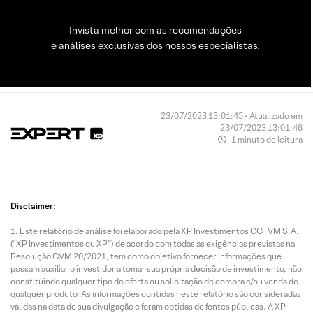
Invista melhor com as recomendações
e análises exclusivas dos nossos especialistas.
23/07/2023 13:01:45 • Atualizado em
23/07/2023 13:01:46
1 minuto de leitura
Disclaimer:
Este relatório de análise foi elaborado pela XP Investimentos CCTVM S.A.
(“XP Investimentos ou XP”) de acordo com todas as exigências previstas na
Resolução CVM 20/2021, tem como objetivo fornecer informações que
possam auxiliar o investidor a tomar sua própria decisão de investimento, não
constituindo qualquer tipo de oferta ou solicitação de compra e/ou venda de
qualquer produto. As informações contidas neste relatório são consideradas
válidas na data de sua divulgação e foram obtidas de fontes públicas. A XP