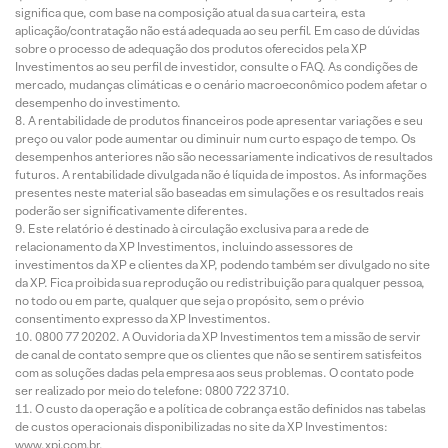
significa que, com base na composição atual da sua carteira, esta
aplicação/contratação não está adequada ao seu perfil. Em caso de dúvidas
sobre o processo de adequação dos produtos oferecidos pela XP
Investimentos ao seu perfil de investidor, consulte o FAQ. As condições de
mercado, mudanças climáticas e o cenário macroeconômico podem afetar o
desempenho do investimento.
A rentabilidade de produtos financeiros pode apresentar variações e seu
preço ou valor pode aumentar ou diminuir num curto espaço de tempo. Os
desempenhos anteriores não são necessariamente indicativos de resultados
futuros. A rentabilidade divulgada não é líquida de impostos. As informações
presentes neste material são baseadas em simulações e os resultados reais
poderão ser significativamente diferentes.
Este relatório é destinado à circulação exclusiva para a rede de
relacionamento da XP Investimentos, incluindo assessores de
investimentos da XP e clientes da XP, podendo também ser divulgado no site
da XP. Fica proibida sua reprodução ou redistribuição para qualquer pessoa,
no todo ou em parte, qualquer que seja o propósito, sem o prévio
consentimento expresso da XP Investimentos.
0800 77 20202. A Ouvidoria da XP Investimentos tem a missão de servir
de canal de contato sempre que os clientes que não se sentirem satisfeitos
com as soluções dadas pela empresa aos seus problemas. O contato pode
ser realizado por meio do telefone: 0800 722 3710.
O custo da operação e a política de cobrança estão definidos nas tabelas
de custos operacionais disponibilizadas no site da XP Investimentos:
www.xpi.com.br.