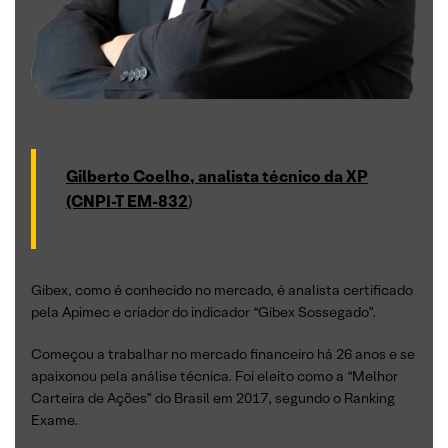
Gilberto Coelho, analista técnico da XP
(CNPI-T EM-832
)
Gibex, como é conhecido no mercado, é analista certificado
pela Apimec e criador do indicador “Gibex Sossegado”.
Começou a trabalhar no mercado financeiro há 26 anos e se
apaixonou pela análise técnica. Foi eleito como a “Melhor
Carteira de Ações” do Brasil em 2017, segundo o Ranking
Exame.