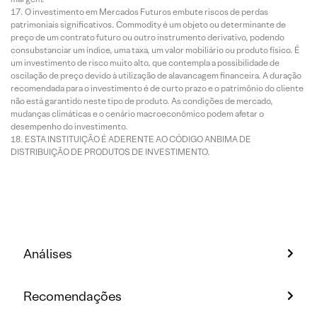
O investimento em Mercados Futuros embute riscos de perdas
patrimoniais significativos. Commodity é um objeto ou determinante de
preço de um contrato futuro ou outro instrumento derivativo, podendo
consubstanciar um índice, uma taxa, um valor mobiliário ou produto físico. É
um investimento de risco muito alto, que contempla a possibilidade de
oscilação de preço devido à utilização de alavancagem financeira. A duração
recomendada para o investimento é de curto prazo e o patrimônio do cliente
não está garantido neste tipo de produto. As condições de mercado,
mudanças climáticas e o cenário macroeconômico podem afetar o
desempenho do investimento.
ESTA INSTITUIÇÃO É ADERENTE AO CÓDIGO ANBIMA DE
DISTRIBUIÇÃO DE PRODUTOS DE INVESTIMENTO.
Análises
Recomendações