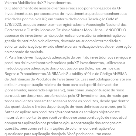
Valores Mobiliários da XP Investimentos.
O atendimento de nossos clientes é realizado por empregados da XP
Investimentos ou por assessores de investimento que desempenham suas
atividades por meio da XP, em conformidade com a Resolução CVM nº
178/2023, os quais encontram-se registrados na Associação Nacional das
Corretoras e Distribuidoras de Títulos e Valores Mobiliários – ANCORD. O
assessor de investimento não pode realizar consultoria, administração ou
gestão de patrimônio de clientes, devendo atuar como intermediário e
solicitar autorização prévia do cliente para a realização de qualquer operação
no mercado de capitais.
Para fins de verificação da adequação do perfil do investidor aos serviços e
produtos de investimento oferecidos pela XP Investimentos, utilizamos a
metodologia de adequação dos produtos por portfólio, nos termos das
Regras e Procedimentos ANBIMA de Suitability nº 01 e do Código ANBIMA
de Distribuição de Produtos de Investimento. Essa metodologia consiste em
atribuir uma pontuação máxima de risco para cada perfil de investidor
(conservador, moderado e agressivo), bem como uma pontuação de risco
para cada um dos produtos oferecidos pela XP Investimentos, de modo que
todos os clientes possam ter acesso a todos os produtos, desde que dentro
das quantidades e limites da pontuação de risco definidas para o seu perfil.
Antes de aplicar nos produtos e/ou contratar os serviços objeto deste
material, é importante que você verifique se a sua pontuação de risco atual
comporta a aplicação nos produtos e/ou a contratação dos serviços em
questão, bem como se há limitações de volume, concentração e/ou
quantidade para a aplicação desejada. Você pode consultar essas