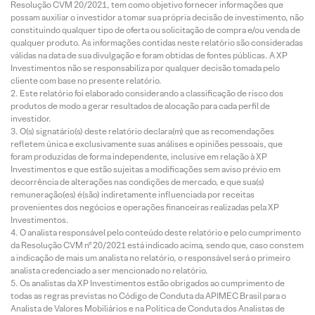
Resolução CVM 20/2021, tem como objetivo fornecer informações que
possam auxiliar o investidor a tomar sua própria decisão de investimento, não
constituindo qualquer tipo de oferta ou solicitação de compra e/ou venda de
qualquer produto. As informações contidas neste relatório são consideradas
válidas na data de sua divulgação e foram obtidas de fontes públicas. A XP
Investimentos não se responsabiliza por qualquer decisão tomada pelo
cliente com base no presente relatório.
Este relatório foi elaborado considerando a classificação de risco dos
produtos de modo a gerar resultados de alocação para cada perfil de
investidor.
O(s) signatário(s) deste relatório declara(m) que as recomendações
refletem única e exclusivamente suas análises e opiniões pessoais, que
foram produzidas de forma independente, inclusive em relação à XP
Investimentos e que estão sujeitas a modificações sem aviso prévio em
decorrência de alterações nas condições de mercado, e que sua(s)
remuneração(es) é(são) indiretamente influenciada por receitas
provenientes dos negócios e operações financeiras realizadas pela XP
Investimentos.
O analista responsável pelo conteúdo deste relatório e pelo cumprimento
da Resolução CVM nº 20/2021 está indicado acima, sendo que, caso constem
a indicação de mais um analista no relatório, o responsável será o primeiro
analista credenciado a ser mencionado no relatório.
Os analistas da XP Investimentos estão obrigados ao cumprimento de
todas as regras previstas no Código de Conduta da APIMEC Brasil para o
Analista de Valores Mobiliários e na Política de Conduta dos Analistas de