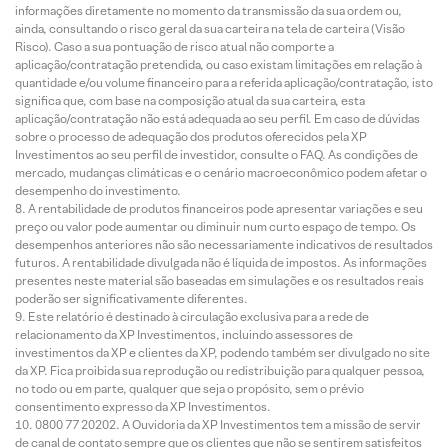
informações diretamente no momento da transmissão da sua ordem ou,
ainda, consultando o risco geral da sua carteira na tela de carteira (Visão
Risco). Caso a sua pontuação de risco atual não comporte a
aplicação/contratação pretendida, ou caso existam limitações em relação à
quantidade e/ou volume financeiro para a referida aplicação/contratação, isto
significa que, com base na composição atual da sua carteira, esta
aplicação/contratação não está adequada ao seu perfil. Em caso de dúvidas
sobre o processo de adequação dos produtos oferecidos pela XP
Investimentos ao seu perfil de investidor, consulte o FAQ. As condições de
mercado, mudanças climáticas e o cenário macroeconômico podem afetar o
desempenho do investimento.
A rentabilidade de produtos financeiros pode apresentar variações e seu
preço ou valor pode aumentar ou diminuir num curto espaço de tempo. Os
desempenhos anteriores não são necessariamente indicativos de resultados
futuros. A rentabilidade divulgada não é líquida de impostos. As informações
presentes neste material são baseadas em simulações e os resultados reais
poderão ser significativamente diferentes.
Este relatório é destinado à circulação exclusiva para a rede de
relacionamento da XP Investimentos, incluindo assessores de
investimentos da XP e clientes da XP, podendo também ser divulgado no site
da XP. Fica proibida sua reprodução ou redistribuição para qualquer pessoa,
no todo ou em parte, qualquer que seja o propósito, sem o prévio
consentimento expresso da XP Investimentos.
0800 77 20202. A Ouvidoria da XP Investimentos tem a missão de servir
de canal de contato sempre que os clientes que não se sentirem satisfeitos