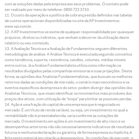
com as soluções dadas pela empresa aos seus problemas. O contato pode
ser realizado por meio do telefone: 0800 722 3710.
O custo da operação e a política de cobrança estão definidos nas tabelas
de custos operacionais disponibilizadas no site da XP Investimentos:
www.xpi.com.br.
A XP Investimentos se exime de qualquer responsabilidade por quaisquer
prejuízos, diretos ou indiretos, que venham a decorrer da utilização deste
relatório ou seu conteúdo.
A Avaliação Técnica e a Avaliação de Fundamentos seguem diferentes
metodologias de análise. A Análise Técnica é executada seguindo conceitos
como tendência, suporte, resistência, candles, volumes, médias móveis
entre outros. Já a Análise Fundamentalista utiliza como informação os
resultados divulgados pelas companhias emissoras e suas projeções. Desta
forma, as opiniões dos Analistas Fundamentalistas, que buscam os melhores
retornos dadas as condições de mercado, o cenário macroeconômico e os
eventos específicos da empresa e do setor, podem divergir das opiniões dos
Analistas Técnicos, que visam identificar os movimentos mais prováveis dos
preços dos ativos, com utilização de “stops” para limitar as possíveis perdas.
Ação é uma fração do capital de uma empresa que é negociada no
mercado. É um título de renda variável, ou seja, um investimento no qual a
rentabilidade não é preestabelecida, varia conforme as cotações de
mercado. O investimento em ações é um investimento de alto risco e os
desempenhos anteriores não são necessariamente indicativos de resultados
futuros e nenhuma declaração ou garantia, de forma expressa ou implícita, é
feita neste material em relação a desempenhos. As condições de mercado, o