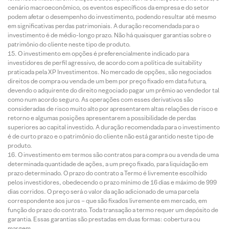
cenário macroeconômico, os eventos específicos da empresa e do setor
podem afetar o desempenho do investimento, podendo resultar até mesmo
em significativas perdas patrimoniais. A duração recomendada para o
investimento é de médio-longo prazo. Não há quaisquer garantias sobre o
patrimônio do cliente neste tipo de produto.
O investimento em opções é preferencialmente indicado para
investidores de perfil agressivo, de acordo com a política de suitability
praticada pela XP Investimentos. No mercado de opções, são negociados
direitos de compra ou venda de um bem por preço fixado em data futura,
devendo o adquirente do direito negociado pagar um prêmio ao vendedor tal
como num acordo seguro. As operações com esses derivativos são
consideradas de risco muito alto por apresentarem altas relações de risco e
retorno e algumas posições apresentarem a possibilidade de perdas
superiores ao capital investido. A duração recomendada para o investimento
é de curto prazo e o patrimônio do cliente não está garantido neste tipo de
produto.
O investimento em termos são contratos para compra ou a venda de uma
determinada quantidade de ações, a um preço fixado, para liquidação em
prazo determinado. O prazo do contrato a Termo é livremente escolhido
pelos investidores, obedecendo o prazo mínimo de 16 dias e máximo de 999
dias corridos. O preço será o valor da ação adicionado de uma parcela
correspondente aos juros – que são fixados livremente em mercado, em
função do prazo do contrato. Toda transação a termo requer um depósito de
garantia. Essas garantias são prestadas em duas formas: cobertura ou
margem.