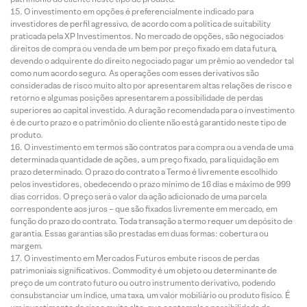
O investimento em opções é preferencialmente indicado para
investidores de perfil agressivo, de acordo com a política de suitability
praticada pela XP Investimentos. No mercado de opções, são negociados
direitos de compra ou venda de um bem por preço fixado em data futura,
devendo o adquirente do direito negociado pagar um prêmio ao vendedor tal
como num acordo seguro. As operações com esses derivativos são
consideradas de risco muito alto por apresentarem altas relações de risco e
retorno e algumas posições apresentarem a possibilidade de perdas
superiores ao capital investido. A duração recomendada para o investimento
é de curto prazo e o patrimônio do cliente não está garantido neste tipo de
produto.
O investimento em termos são contratos para compra ou a venda de uma
determinada quantidade de ações, a um preço fixado, para liquidação em
prazo determinado. O prazo do contrato a Termo é livremente escolhido
pelos investidores, obedecendo o prazo mínimo de 16 dias e máximo de 999
dias corridos. O preço será o valor da ação adicionado de uma parcela
correspondente aos juros – que são fixados livremente em mercado, em
função do prazo do contrato. Toda transação a termo requer um depósito de
garantia. Essas garantias são prestadas em duas formas: cobertura ou
margem.
O investimento em Mercados Futuros embute riscos de perdas
patrimoniais significativos. Commodity é um objeto ou determinante de
preço de um contrato futuro ou outro instrumento derivativo, podendo
consubstanciar um índice, uma taxa, um valor mobiliário ou produto físico. É