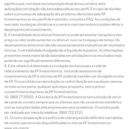
significa que, com base na composição atual da sua carteira, esta
aplicação/contratação não está adequada ao seu perfil. Em caso de dúvidas
sobre o processo de adequação dos produtos oferecidos pela XP
Investimentos ao seu perfil de investidor, consulte o FAQ. As condições de
mercado, mudanças climáticas e o cenário macroeconômico podem afetar o
desempenho do investimento.
A rentabilidade de produtos financeiros pode apresentar variações e seu
preço ou valor pode aumentar ou diminuir num curto espaço de tempo. Os
desempenhos anteriores não são necessariamente indicativos de resultados
futuros. A rentabilidade divulgada não é líquida de impostos. As informações
presentes neste material são baseadas em simulações e os resultados reais
poderão ser significativamente diferentes.
Este relatório é destinado à circulação exclusiva para a rede de
relacionamento da XP Investimentos, incluindo assessores de
investimentos da XP e clientes da XP, podendo também ser divulgado no site
da XP. Fica proibida sua reprodução ou redistribuição para qualquer pessoa,
no todo ou em parte, qualquer que seja o propósito, sem o prévio
consentimento expresso da XP Investimentos.
0800 77 20202. A Ouvidoria da XP Investimentos tem a missão de servir
de canal de contato sempre que os clientes que não se sentirem satisfeitos
com as soluções dadas pela empresa aos seus problemas. O contato pode
ser realizado por meio do telefone: 0800 722 3710.
O custo da operação e a política de cobrança estão definidos nas tabelas
de custos operacionais disponibilizadas no site da XP Investimentos:
www.xpi.com.br.