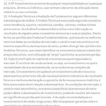
A XP Investimentos se exime de qualquer responsabilidade por quaisquer
prejuízos, diretos ou indiretos, que venham a decorrer da utilização deste
relatório ou seu conteúdo.
A Avaliação Técnica e a Avaliação de Fundamentos seguem diferentes
metodologias de análise. A Análise Técnica é executada seguindo conceitos
como tendência, suporte, resistência, candles, volumes, médias móveis
entre outros. Já a Análise Fundamentalista utiliza como informação os
resultados divulgados pelas companhias emissoras e suas projeções. Desta
forma, as opiniões dos Analistas Fundamentalistas, que buscam os melhores
retornos dadas as condições de mercado, o cenário macroeconômico e os
eventos específicos da empresa e do setor, podem divergir das opiniões dos
Analistas Técnicos, que visam identificar os movimentos mais prováveis dos
preços dos ativos, com utilização de “stops” para limitar as possíveis perdas.
Ação é uma fração do capital de uma empresa que é negociada no
mercado. É um título de renda variável, ou seja, um investimento no qual a
rentabilidade não é preestabelecida, varia conforme as cotações de
mercado. O investimento em ações é um investimento de alto risco e os
desempenhos anteriores não são necessariamente indicativos de resultados
futuros e nenhuma declaração ou garantia, de forma expressa ou implícita, é
feita neste material em relação a desempenhos. As condições de mercado, o
cenário macroeconômico, os eventos específicos da empresa e do setor
podem afetar o desempenho do investimento, podendo resultar até mesmo
em significativas perdas patrimoniais. A duração recomendada para o
investimento é de médio-longo prazo. Não há quaisquer garantias sobre o
patrimônio do cliente neste tipo de produto.