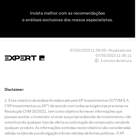
Invista melhor com as recomendações
e análises exclusivas dos nossos especialistas.
07/05/2023 11:56:09 • Atualizado em
07/05/2023 11:56:11
1 minuto de leitura
Disclaimer:
Este relatório de análise foi elaborado pela XP Investimentos CCTVM S.A.
(“XP Investimentos ou XP”) de acordo com todas as exigências previstas na
Resolução CVM 20/2021, tem como objetivo fornecer informações que
possam auxiliar o investidor a tomar sua própria decisão de investimento, não
constituindo qualquer tipo de oferta ou solicitação de compra e/ou venda de
qualquer produto. As informações contidas neste relatório são consideradas
válidas na data de sua divulgação e foram obtidas de fontes públicas. A XP