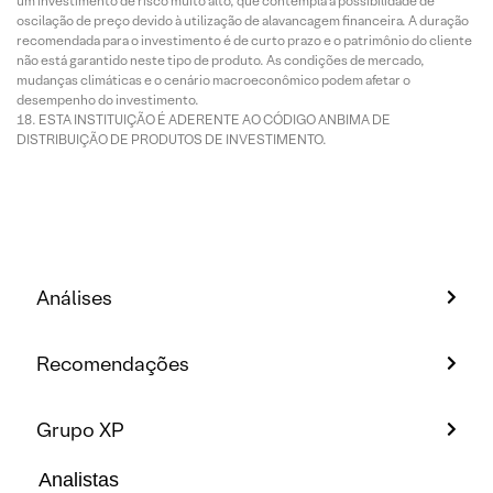
um investimento de risco muito alto, que contempla a possibilidade de
oscilação de preço devido à utilização de alavancagem financeira. A duração
recomendada para o investimento é de curto prazo e o patrimônio do cliente
não está garantido neste tipo de produto. As condições de mercado,
mudanças climáticas e o cenário macroeconômico podem afetar o
desempenho do investimento.
ESTA INSTITUIÇÃO É ADERENTE AO CÓDIGO ANBIMA DE
DISTRIBUIÇÃO DE PRODUTOS DE INVESTIMENTO.
Análises
Recomendações
Grupo XP
Analistas