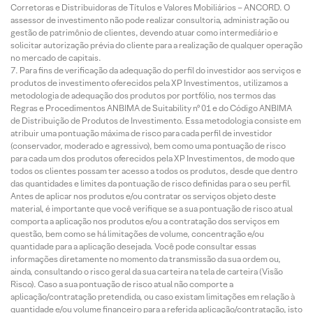
Corretoras e Distribuidoras de Títulos e Valores Mobiliários – ANCORD. O
assessor de investimento não pode realizar consultoria, administração ou
gestão de patrimônio de clientes, devendo atuar como intermediário e
solicitar autorização prévia do cliente para a realização de qualquer operação
no mercado de capitais.
Para fins de verificação da adequação do perfil do investidor aos serviços e
produtos de investimento oferecidos pela XP Investimentos, utilizamos a
metodologia de adequação dos produtos por portfólio, nos termos das
Regras e Procedimentos ANBIMA de Suitability nº 01 e do Código ANBIMA
de Distribuição de Produtos de Investimento. Essa metodologia consiste em
atribuir uma pontuação máxima de risco para cada perfil de investidor
(conservador, moderado e agressivo), bem como uma pontuação de risco
para cada um dos produtos oferecidos pela XP Investimentos, de modo que
todos os clientes possam ter acesso a todos os produtos, desde que dentro
das quantidades e limites da pontuação de risco definidas para o seu perfil.
Antes de aplicar nos produtos e/ou contratar os serviços objeto deste
material, é importante que você verifique se a sua pontuação de risco atual
comporta a aplicação nos produtos e/ou a contratação dos serviços em
questão, bem como se há limitações de volume, concentração e/ou
quantidade para a aplicação desejada. Você pode consultar essas
informações diretamente no momento da transmissão da sua ordem ou,
ainda, consultando o risco geral da sua carteira na tela de carteira (Visão
Risco). Caso a sua pontuação de risco atual não comporte a
aplicação/contratação pretendida, ou caso existam limitações em relação à
quantidade e/ou volume financeiro para a referida aplicação/contratação, isto