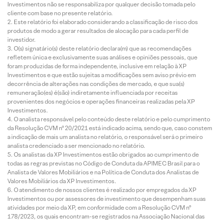
Investimentos não se responsabiliza por qualquer decisão tomada pelo
cliente com base no presente relatório.
Este relatório foi elaborado considerando a classificação de risco dos
produtos de modo a gerar resultados de alocação para cada perfil de
investidor.
O(s) signatário(s) deste relatório declara(m) que as recomendações
refletem única e exclusivamente suas análises e opiniões pessoais, que
foram produzidas de forma independente, inclusive em relação à XP
Investimentos e que estão sujeitas a modificações sem aviso prévio em
decorrência de alterações nas condições de mercado, e que sua(s)
remuneração(es) é(são) indiretamente influenciada por receitas
provenientes dos negócios e operações financeiras realizadas pela XP
Investimentos.
O analista responsável pelo conteúdo deste relatório e pelo cumprimento
da Resolução CVM nº 20/2021 está indicado acima, sendo que, caso constem
a indicação de mais um analista no relatório, o responsável será o primeiro
analista credenciado a ser mencionado no relatório.
Os analistas da XP Investimentos estão obrigados ao cumprimento de
todas as regras previstas no Código de Conduta da APIMEC Brasil para o
Analista de Valores Mobiliários e na Política de Conduta dos Analistas de
Valores Mobiliários da XP Investimentos.
O atendimento de nossos clientes é realizado por empregados da XP
Investimentos ou por assessores de investimento que desempenham suas
atividades por meio da XP, em conformidade com a Resolução CVM nº
178/2023, os quais encontram-se registrados na Associação Nacional das