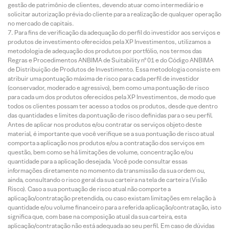
gestão de patrimônio de clientes, devendo atuar como intermediário e
solicitar autorização prévia do cliente para a realização de qualquer operação
no mercado de capitais.
Para fins de verificação da adequação do perfil do investidor aos serviços e
produtos de investimento oferecidos pela XP Investimentos, utilizamos a
metodologia de adequação dos produtos por portfólio, nos termos das
Regras e Procedimentos ANBIMA de Suitability nº 01 e do Código ANBIMA
de Distribuição de Produtos de Investimento. Essa metodologia consiste em
atribuir uma pontuação máxima de risco para cada perfil de investidor
(conservador, moderado e agressivo), bem como uma pontuação de risco
para cada um dos produtos oferecidos pela XP Investimentos, de modo que
todos os clientes possam ter acesso a todos os produtos, desde que dentro
das quantidades e limites da pontuação de risco definidas para o seu perfil.
Antes de aplicar nos produtos e/ou contratar os serviços objeto deste
material, é importante que você verifique se a sua pontuação de risco atual
comporta a aplicação nos produtos e/ou a contratação dos serviços em
questão, bem como se há limitações de volume, concentração e/ou
quantidade para a aplicação desejada. Você pode consultar essas
informações diretamente no momento da transmissão da sua ordem ou,
ainda, consultando o risco geral da sua carteira na tela de carteira (Visão
Risco). Caso a sua pontuação de risco atual não comporte a
aplicação/contratação pretendida, ou caso existam limitações em relação à
quantidade e/ou volume financeiro para a referida aplicação/contratação, isto
significa que, com base na composição atual da sua carteira, esta
aplicação/contratação não está adequada ao seu perfil. Em caso de dúvidas