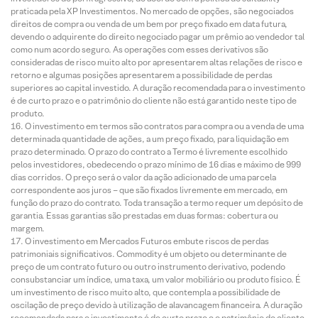
praticada pela XP Investimentos. No mercado de opções, são negociados
direitos de compra ou venda de um bem por preço fixado em data futura,
devendo o adquirente do direito negociado pagar um prêmio ao vendedor tal
como num acordo seguro. As operações com esses derivativos são
consideradas de risco muito alto por apresentarem altas relações de risco e
retorno e algumas posições apresentarem a possibilidade de perdas
superiores ao capital investido. A duração recomendada para o investimento
é de curto prazo e o patrimônio do cliente não está garantido neste tipo de
produto.
O investimento em termos são contratos para compra ou a venda de uma
determinada quantidade de ações, a um preço fixado, para liquidação em
prazo determinado. O prazo do contrato a Termo é livremente escolhido
pelos investidores, obedecendo o prazo mínimo de 16 dias e máximo de 999
dias corridos. O preço será o valor da ação adicionado de uma parcela
correspondente aos juros – que são fixados livremente em mercado, em
função do prazo do contrato. Toda transação a termo requer um depósito de
garantia. Essas garantias são prestadas em duas formas: cobertura ou
margem.
O investimento em Mercados Futuros embute riscos de perdas
patrimoniais significativos. Commodity é um objeto ou determinante de
preço de um contrato futuro ou outro instrumento derivativo, podendo
consubstanciar um índice, uma taxa, um valor mobiliário ou produto físico. É
um investimento de risco muito alto, que contempla a possibilidade de
oscilação de preço devido à utilização de alavancagem financeira. A duração
recomendada para o investimento é de curto prazo e o patrimônio do cliente