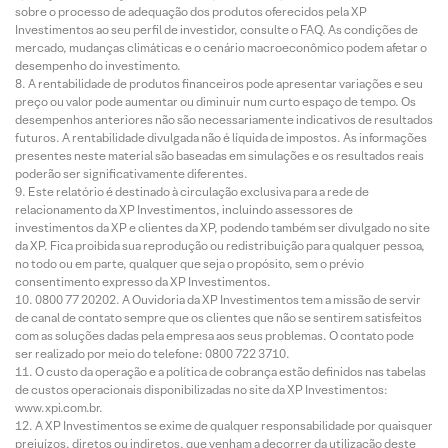
sobre o processo de adequação dos produtos oferecidos pela XP
Investimentos ao seu perfil de investidor, consulte o FAQ. As condições de
mercado, mudanças climáticas e o cenário macroeconômico podem afetar o
desempenho do investimento.
A rentabilidade de produtos financeiros pode apresentar variações e seu
preço ou valor pode aumentar ou diminuir num curto espaço de tempo. Os
desempenhos anteriores não são necessariamente indicativos de resultados
futuros. A rentabilidade divulgada não é líquida de impostos. As informações
presentes neste material são baseadas em simulações e os resultados reais
poderão ser significativamente diferentes.
Este relatório é destinado à circulação exclusiva para a rede de
relacionamento da XP Investimentos, incluindo assessores de
investimentos da XP e clientes da XP, podendo também ser divulgado no site
da XP. Fica proibida sua reprodução ou redistribuição para qualquer pessoa,
no todo ou em parte, qualquer que seja o propósito, sem o prévio
consentimento expresso da XP Investimentos.
0800 77 20202. A Ouvidoria da XP Investimentos tem a missão de servir
de canal de contato sempre que os clientes que não se sentirem satisfeitos
com as soluções dadas pela empresa aos seus problemas. O contato pode
ser realizado por meio do telefone: 0800 722 3710.
O custo da operação e a política de cobrança estão definidos nas tabelas
de custos operacionais disponibilizadas no site da XP Investimentos:
www.xpi.com.br.
A XP Investimentos se exime de qualquer responsabilidade por quaisquer
prejuízos, diretos ou indiretos, que venham a decorrer da utilização deste