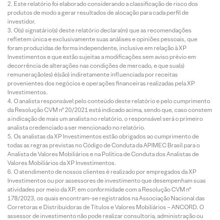
Este relatório foi elaborado considerando a classificação de risco dos
produtos de modo a gerar resultados de alocação para cada perfil de
investidor.
O(s) signatário(s) deste relatório declara(m) que as recomendações
refletem única e exclusivamente suas análises e opiniões pessoais, que
foram produzidas de forma independente, inclusive em relação à XP
Investimentos e que estão sujeitas a modificações sem aviso prévio em
decorrência de alterações nas condições de mercado, e que sua(s)
remuneração(es) é(são) indiretamente influenciada por receitas
provenientes dos negócios e operações financeiras realizadas pela XP
Investimentos.
O analista responsável pelo conteúdo deste relatório e pelo cumprimento
da Resolução CVM nº 20/2021 está indicado acima, sendo que, caso constem
a indicação de mais um analista no relatório, o responsável será o primeiro
analista credenciado a ser mencionado no relatório.
Os analistas da XP Investimentos estão obrigados ao cumprimento de
todas as regras previstas no Código de Conduta da APIMEC Brasil para o
Analista de Valores Mobiliários e na Política de Conduta dos Analistas de
Valores Mobiliários da XP Investimentos.
O atendimento de nossos clientes é realizado por empregados da XP
Investimentos ou por assessores de investimento que desempenham suas
atividades por meio da XP, em conformidade com a Resolução CVM nº
178/2023, os quais encontram-se registrados na Associação Nacional das
Corretoras e Distribuidoras de Títulos e Valores Mobiliários – ANCORD. O
assessor de investimento não pode realizar consultoria, administração ou