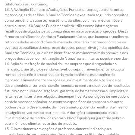
relatório ou seu conteúdo.
A Avaliação Técnica e a Avaliação de Fundamentos seguem diferentes
metodologias de análise. A Análise Técnica é executada seguindo conceitos
como tendência, suporte, resistência, candles, volumes, médias móveis
entre outros. Já a Análise Fundamentalista utiliza como informação os
resultados divulgados pelas companhias emissoras e suas projeções. Desta
forma, as opiniões dos Analistas Fundamentalistas, que buscam os melhores
retornos dadas as condições de mercado, o cenário macroeconômico e os
eventos específicos da empresa e do setor, podem divergir das opiniões dos
Analistas Técnicos, que visam identificar os movimentos mais prováveis dos
preços dos ativos, com utilização de “stops” para limitar as possíveis perdas.
Ação é uma fração do capital de uma empresa que é negociada no
mercado. É um título de renda variável, ou seja, um investimento no qual a
rentabilidade não é preestabelecida, varia conforme as cotações de
mercado. O investimento em ações é um investimento de alto risco e os
desempenhos anteriores não são necessariamente indicativos de resultados
futuros e nenhuma declaração ou garantia, de forma expressa ou implícita, é
feita neste material em relação a desempenhos. As condições de mercado, o
cenário macroeconômico, os eventos específicos da empresa e do setor
podem afetar o desempenho do investimento, podendo resultar até mesmo
em significativas perdas patrimoniais. A duração recomendada para o
investimento é de médio-longo prazo. Não há quaisquer garantias sobre o
patrimônio do cliente neste tipo de produto.
O investimento em opções é preferencialmente indicado para
investidores de perfil agressivo, de acordo com a política de suitability