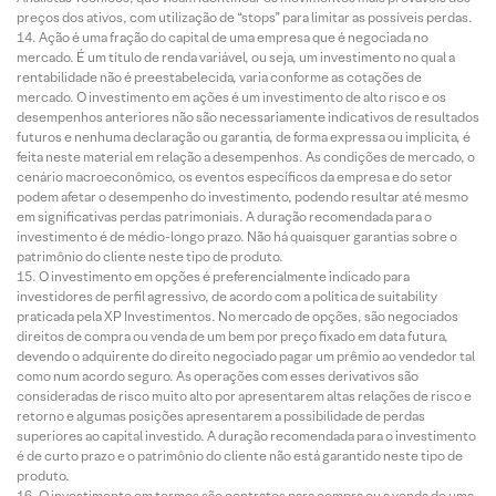
preços dos ativos, com utilização de “stops” para limitar as possíveis perdas.
Ação é uma fração do capital de uma empresa que é negociada no
mercado. É um título de renda variável, ou seja, um investimento no qual a
rentabilidade não é preestabelecida, varia conforme as cotações de
mercado. O investimento em ações é um investimento de alto risco e os
desempenhos anteriores não são necessariamente indicativos de resultados
futuros e nenhuma declaração ou garantia, de forma expressa ou implícita, é
feita neste material em relação a desempenhos. As condições de mercado, o
cenário macroeconômico, os eventos específicos da empresa e do setor
podem afetar o desempenho do investimento, podendo resultar até mesmo
em significativas perdas patrimoniais. A duração recomendada para o
investimento é de médio-longo prazo. Não há quaisquer garantias sobre o
patrimônio do cliente neste tipo de produto.
O investimento em opções é preferencialmente indicado para
investidores de perfil agressivo, de acordo com a política de suitability
praticada pela XP Investimentos. No mercado de opções, são negociados
direitos de compra ou venda de um bem por preço fixado em data futura,
devendo o adquirente do direito negociado pagar um prêmio ao vendedor tal
como num acordo seguro. As operações com esses derivativos são
consideradas de risco muito alto por apresentarem altas relações de risco e
retorno e algumas posições apresentarem a possibilidade de perdas
superiores ao capital investido. A duração recomendada para o investimento
é de curto prazo e o patrimônio do cliente não está garantido neste tipo de
produto.
O investimento em termos são contratos para compra ou a venda de uma