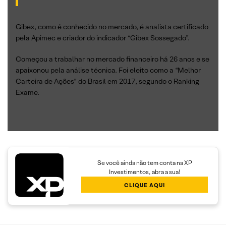
Gibex, como é conhecido no mercado, é analista certificado
pela Apimec e criador do indicador “Gibex Sossegado”.
Começou a trabalhar no mercado financeiro há 26 anos e se
apaixonou pela análise técnica. Foi eleito como a “Melhor
Carteira de Ações” do Brasil em 2017, segundo o Ranking
Exame.
Se você ainda não tem conta na XP
Investimentos, abra a sua!
CLIQUE AQUI