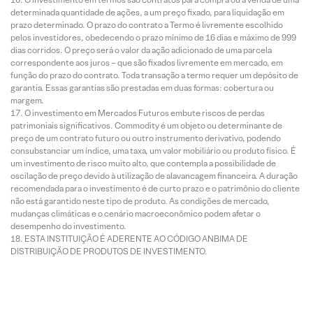
determinada quantidade de ações, a um preço fixado, para liquidação em
prazo determinado. O prazo do contrato a Termo é livremente escolhido
pelos investidores, obedecendo o prazo mínimo de 16 dias e máximo de 999
dias corridos. O preço será o valor da ação adicionado de uma parcela
correspondente aos juros – que são fixados livremente em mercado, em
função do prazo do contrato. Toda transação a termo requer um depósito de
garantia. Essas garantias são prestadas em duas formas: cobertura ou
margem.
O investimento em Mercados Futuros embute riscos de perdas
patrimoniais significativos. Commodity é um objeto ou determinante de
preço de um contrato futuro ou outro instrumento derivativo, podendo
consubstanciar um índice, uma taxa, um valor mobiliário ou produto físico. É
um investimento de risco muito alto, que contempla a possibilidade de
oscilação de preço devido à utilização de alavancagem financeira. A duração
recomendada para o investimento é de curto prazo e o patrimônio do cliente
não está garantido neste tipo de produto. As condições de mercado,
mudanças climáticas e o cenário macroeconômico podem afetar o
desempenho do investimento.
ESTA INSTITUIÇÃO É ADERENTE AO CÓDIGO ANBIMA DE
DISTRIBUIÇÃO DE PRODUTOS DE INVESTIMENTO.