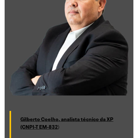
Gilberto Coelho, analista técnico da XP
(CNPI-T EM-832
)