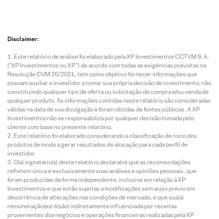
Disclaimer:
Este relatório de análise foi elaborado pela XP Investimentos CCTVM S.A.
(“XP Investimentos ou XP”) de acordo com todas as exigências previstas na
Resolução CVM 20/2021, tem como objetivo fornecer informações que
possam auxiliar o investidor a tomar sua própria decisão de investimento, não
constituindo qualquer tipo de oferta ou solicitação de compra e/ou venda de
qualquer produto. As informações contidas neste relatório são consideradas
válidas na data de sua divulgação e foram obtidas de fontes públicas. A XP
Investimentos não se responsabiliza por qualquer decisão tomada pelo
cliente com base no presente relatório.
Este relatório foi elaborado considerando a classificação de risco dos
produtos de modo a gerar resultados de alocação para cada perfil de
investidor.
O(s) signatário(s) deste relatório declara(m) que as recomendações
refletem única e exclusivamente suas análises e opiniões pessoais, que
foram produzidas de forma independente, inclusive em relação à XP
Investimentos e que estão sujeitas a modificações sem aviso prévio em
decorrência de alterações nas condições de mercado, e que sua(s)
remuneração(es) é(são) indiretamente influenciada por receitas
provenientes dos negócios e operações financeiras realizadas pela XP