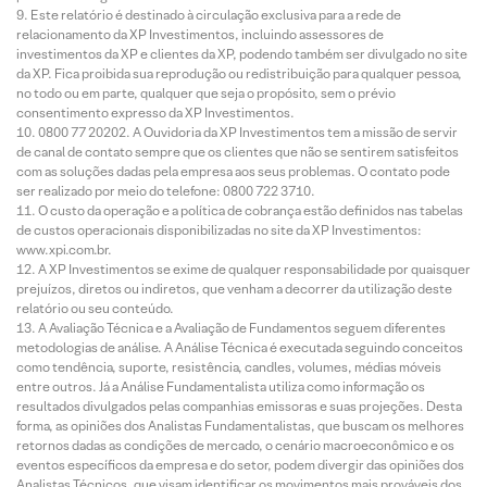
Este relatório é destinado à circulação exclusiva para a rede de
relacionamento da XP Investimentos, incluindo assessores de
investimentos da XP e clientes da XP, podendo também ser divulgado no site
da XP. Fica proibida sua reprodução ou redistribuição para qualquer pessoa,
no todo ou em parte, qualquer que seja o propósito, sem o prévio
consentimento expresso da XP Investimentos.
0800 77 20202. A Ouvidoria da XP Investimentos tem a missão de servir
de canal de contato sempre que os clientes que não se sentirem satisfeitos
com as soluções dadas pela empresa aos seus problemas. O contato pode
ser realizado por meio do telefone: 0800 722 3710.
O custo da operação e a política de cobrança estão definidos nas tabelas
de custos operacionais disponibilizadas no site da XP Investimentos:
www.xpi.com.br.
A XP Investimentos se exime de qualquer responsabilidade por quaisquer
prejuízos, diretos ou indiretos, que venham a decorrer da utilização deste
relatório ou seu conteúdo.
A Avaliação Técnica e a Avaliação de Fundamentos seguem diferentes
metodologias de análise. A Análise Técnica é executada seguindo conceitos
como tendência, suporte, resistência, candles, volumes, médias móveis
entre outros. Já a Análise Fundamentalista utiliza como informação os
resultados divulgados pelas companhias emissoras e suas projeções. Desta
forma, as opiniões dos Analistas Fundamentalistas, que buscam os melhores
retornos dadas as condições de mercado, o cenário macroeconômico e os
eventos específicos da empresa e do setor, podem divergir das opiniões dos
Analistas Técnicos, que visam identificar os movimentos mais prováveis dos