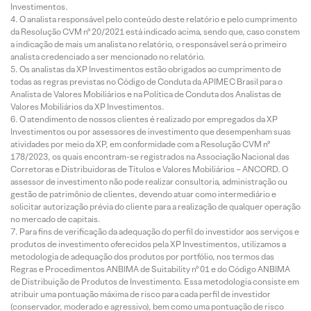
Investimentos.
O analista responsável pelo conteúdo deste relatório e pelo cumprimento
da Resolução CVM nº 20/2021 está indicado acima, sendo que, caso constem
a indicação de mais um analista no relatório, o responsável será o primeiro
analista credenciado a ser mencionado no relatório.
Os analistas da XP Investimentos estão obrigados ao cumprimento de
todas as regras previstas no Código de Conduta da APIMEC Brasil para o
Analista de Valores Mobiliários e na Política de Conduta dos Analistas de
Valores Mobiliários da XP Investimentos.
O atendimento de nossos clientes é realizado por empregados da XP
Investimentos ou por assessores de investimento que desempenham suas
atividades por meio da XP, em conformidade com a Resolução CVM nº
178/2023, os quais encontram-se registrados na Associação Nacional das
Corretoras e Distribuidoras de Títulos e Valores Mobiliários – ANCORD. O
assessor de investimento não pode realizar consultoria, administração ou
gestão de patrimônio de clientes, devendo atuar como intermediário e
solicitar autorização prévia do cliente para a realização de qualquer operação
no mercado de capitais.
Para fins de verificação da adequação do perfil do investidor aos serviços e
produtos de investimento oferecidos pela XP Investimentos, utilizamos a
metodologia de adequação dos produtos por portfólio, nos termos das
Regras e Procedimentos ANBIMA de Suitability nº 01 e do Código ANBIMA
de Distribuição de Produtos de Investimento. Essa metodologia consiste em
atribuir uma pontuação máxima de risco para cada perfil de investidor
(conservador, moderado e agressivo), bem como uma pontuação de risco