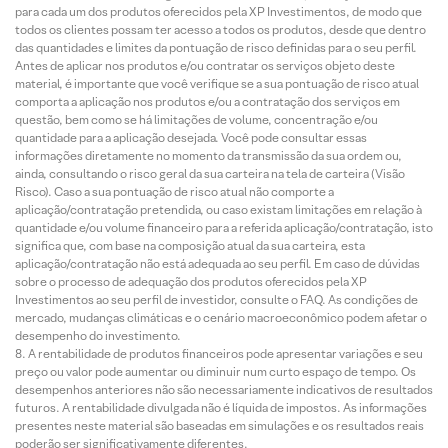
para cada um dos produtos oferecidos pela XP Investimentos, de modo que
todos os clientes possam ter acesso a todos os produtos, desde que dentro
das quantidades e limites da pontuação de risco definidas para o seu perfil.
Antes de aplicar nos produtos e/ou contratar os serviços objeto deste
material, é importante que você verifique se a sua pontuação de risco atual
comporta a aplicação nos produtos e/ou a contratação dos serviços em
questão, bem como se há limitações de volume, concentração e/ou
quantidade para a aplicação desejada. Você pode consultar essas
informações diretamente no momento da transmissão da sua ordem ou,
ainda, consultando o risco geral da sua carteira na tela de carteira (Visão
Risco). Caso a sua pontuação de risco atual não comporte a
aplicação/contratação pretendida, ou caso existam limitações em relação à
quantidade e/ou volume financeiro para a referida aplicação/contratação, isto
significa que, com base na composição atual da sua carteira, esta
aplicação/contratação não está adequada ao seu perfil. Em caso de dúvidas
sobre o processo de adequação dos produtos oferecidos pela XP
Investimentos ao seu perfil de investidor, consulte o FAQ. As condições de
mercado, mudanças climáticas e o cenário macroeconômico podem afetar o
desempenho do investimento.
A rentabilidade de produtos financeiros pode apresentar variações e seu
preço ou valor pode aumentar ou diminuir num curto espaço de tempo. Os
desempenhos anteriores não são necessariamente indicativos de resultados
futuros. A rentabilidade divulgada não é líquida de impostos. As informações
presentes neste material são baseadas em simulações e os resultados reais
poderão ser significativamente diferentes.