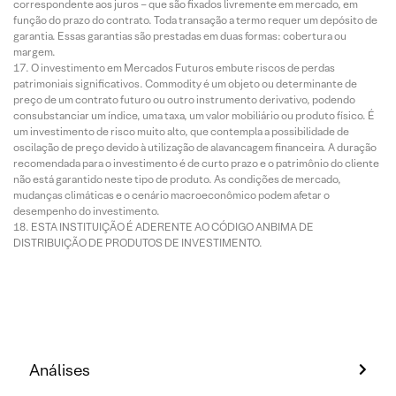
correspondente aos juros – que são fixados livremente em mercado, em
função do prazo do contrato. Toda transação a termo requer um depósito de
garantia. Essas garantias são prestadas em duas formas: cobertura ou
margem.
O investimento em Mercados Futuros embute riscos de perdas
patrimoniais significativos. Commodity é um objeto ou determinante de
preço de um contrato futuro ou outro instrumento derivativo, podendo
consubstanciar um índice, uma taxa, um valor mobiliário ou produto físico. É
um investimento de risco muito alto, que contempla a possibilidade de
oscilação de preço devido à utilização de alavancagem financeira. A duração
recomendada para o investimento é de curto prazo e o patrimônio do cliente
não está garantido neste tipo de produto. As condições de mercado,
mudanças climáticas e o cenário macroeconômico podem afetar o
desempenho do investimento.
ESTA INSTITUIÇÃO É ADERENTE AO CÓDIGO ANBIMA DE
DISTRIBUIÇÃO DE PRODUTOS DE INVESTIMENTO.
Análises