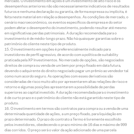
mercado. O investimento em ações é um investimento de alto risco e os
desempenhos anteriores não são necessariamente indicativos de resultados
futuros e nenhuma declaração ou garantia, de forma expressa ou implícita, é
feita neste material em relação a desempenhos. As condições de mercado, o
cenário macroeconômico, os eventos específicos da empresa e do setor
podem afetar o desempenho do investimento, podendo resultar até mesmo
em significativas perdas patrimoniais. A duração recomendada para o
investimento é de médio-longo prazo. Não há quaisquer garantias sobre o
patrimônio do cliente neste tipo de produto.
O investimento em opções é preferencialmente indicado para
investidores de perfil agressivo, de acordo com a política de suitability
praticada pela XP Investimentos. No mercado de opções, são negociados
direitos de compra ou venda de um bem por preço fixado em data futura,
devendo o adquirente do direito negociado pagar um prêmio ao vendedor tal
como num acordo seguro. As operações com esses derivativos são
consideradas de risco muito alto por apresentarem altas relações de risco e
retorno e algumas posições apresentarem a possibilidade de perdas
superiores ao capital investido. A duração recomendada para o investimento
é de curto prazo e o patrimônio do cliente não está garantido neste tipo de
produto.
O investimento em termos são contratos para compra ou a venda de uma
determinada quantidade de ações, a um preço fixado, para liquidação em
prazo determinado. O prazo do contrato a Termo é livremente escolhido
pelos investidores, obedecendo o prazo mínimo de 16 dias e máximo de 999
dias corridos. O preço será o valor da ação adicionado de uma parcela