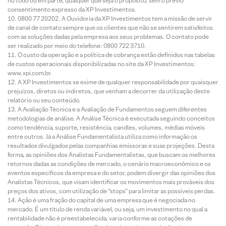
no todo ou em parte, qualquer que seja o propósito, sem o prévio
consentimento expresso da XP Investimentos.
0800 77 20202. A Ouvidoria da XP Investimentos tem a missão de servir
de canal de contato sempre que os clientes que não se sentirem satisfeitos
com as soluções dadas pela empresa aos seus problemas. O contato pode
ser realizado por meio do telefone: 0800 722 3710.
O custo da operação e a política de cobrança estão definidos nas tabelas
de custos operacionais disponibilizadas no site da XP Investimentos:
www.xpi.com.br.
A XP Investimentos se exime de qualquer responsabilidade por quaisquer
prejuízos, diretos ou indiretos, que venham a decorrer da utilização deste
relatório ou seu conteúdo.
A Avaliação Técnica e a Avaliação de Fundamentos seguem diferentes
metodologias de análise. A Análise Técnica é executada seguindo conceitos
como tendência, suporte, resistência, candles, volumes, médias móveis
entre outros. Já a Análise Fundamentalista utiliza como informação os
resultados divulgados pelas companhias emissoras e suas projeções. Desta
forma, as opiniões dos Analistas Fundamentalistas, que buscam os melhores
retornos dadas as condições de mercado, o cenário macroeconômico e os
eventos específicos da empresa e do setor, podem divergir das opiniões dos
Analistas Técnicos, que visam identificar os movimentos mais prováveis dos
preços dos ativos, com utilização de “stops” para limitar as possíveis perdas.
Ação é uma fração do capital de uma empresa que é negociada no
mercado. É um título de renda variável, ou seja, um investimento no qual a
rentabilidade não é preestabelecida, varia conforme as cotações de