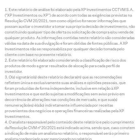
Este relatório de análise foi elaborado pela XP Investimentos CCTVM S.A.
(“XP Investimentos ou XP”) de acordo com todas as exigências previstas na
Resolução CVM 20/2021, tem como objetivo fornecer informações que
possam auxiliar o investidor a tomar sua própria decisão de investimento, não
constituindo qualquer tipo de oferta ou solicitação de compra e/ou venda de
qualquer produto. As informações contidas neste relatório são consideradas
válidas na data de sua divulgação e foram obtidas de fontes públicas. A XP
Investimentos não se responsabiliza por qualquer decisão tomada pelo
cliente com base no presente relatório.
Este relatório foi elaborado considerando a classificação de risco dos
produtos de modo a gerar resultados de alocação para cada perfil de
investidor.
O(s) signatário(s) deste relatório declara(m) que as recomendações
refletem única e exclusivamente suas análises e opiniões pessoais, que
foram produzidas de forma independente, inclusive em relação à XP
Investimentos e que estão sujeitas a modificações sem aviso prévio em
decorrência de alterações nas condições de mercado, e que sua(s)
remuneração(es) é(são) indiretamente influenciada por receitas
provenientes dos negócios e operações financeiras realizadas pela XP
Investimentos.
O analista responsável pelo conteúdo deste relatório e pelo cumprimento
da Resolução CVM nº 20/2021 está indicado acima, sendo que, caso constem
a indicação de mais um analista no relatório, o responsável será o primeiro
analista credenciado a ser mencionado no relatório.