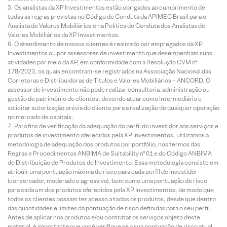
Os analistas da XP Investimentos estão obrigados ao cumprimento de
todas as regras previstas no Código de Conduta da APIMEC Brasil para o
Analista de Valores Mobiliários e na Política de Conduta dos Analistas de
Valores Mobiliários da XP Investimentos.
O atendimento de nossos clientes é realizado por empregados da XP
Investimentos ou por assessores de investimento que desempenham suas
atividades por meio da XP, em conformidade com a Resolução CVM nº
178/2023, os quais encontram-se registrados na Associação Nacional das
Corretoras e Distribuidoras de Títulos e Valores Mobiliários – ANCORD. O
assessor de investimento não pode realizar consultoria, administração ou
gestão de patrimônio de clientes, devendo atuar como intermediário e
solicitar autorização prévia do cliente para a realização de qualquer operação
no mercado de capitais.
Para fins de verificação da adequação do perfil do investidor aos serviços e
produtos de investimento oferecidos pela XP Investimentos, utilizamos a
metodologia de adequação dos produtos por portfólio, nos termos das
Regras e Procedimentos ANBIMA de Suitability nº 01 e do Código ANBIMA
de Distribuição de Produtos de Investimento. Essa metodologia consiste em
atribuir uma pontuação máxima de risco para cada perfil de investidor
(conservador, moderado e agressivo), bem como uma pontuação de risco
para cada um dos produtos oferecidos pela XP Investimentos, de modo que
todos os clientes possam ter acesso a todos os produtos, desde que dentro
das quantidades e limites da pontuação de risco definidas para o seu perfil.
Antes de aplicar nos produtos e/ou contratar os serviços objeto deste
material, é importante que você verifique se a sua pontuação de risco atual