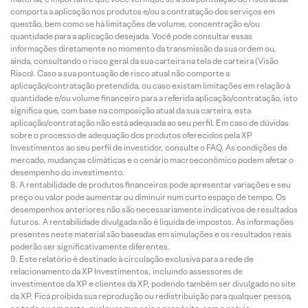
comporta a aplicação nos produtos e/ou a contratação dos serviços em
questão, bem como se há limitações de volume, concentração e/ou
quantidade para a aplicação desejada. Você pode consultar essas
informações diretamente no momento da transmissão da sua ordem ou,
ainda, consultando o risco geral da sua carteira na tela de carteira (Visão
Risco). Caso a sua pontuação de risco atual não comporte a
aplicação/contratação pretendida, ou caso existam limitações em relação à
quantidade e/ou volume financeiro para a referida aplicação/contratação, isto
significa que, com base na composição atual da sua carteira, esta
aplicação/contratação não está adequada ao seu perfil. Em caso de dúvidas
sobre o processo de adequação dos produtos oferecidos pela XP
Investimentos ao seu perfil de investidor, consulte o FAQ. As condições de
mercado, mudanças climáticas e o cenário macroeconômico podem afetar o
desempenho do investimento.
A rentabilidade de produtos financeiros pode apresentar variações e seu
preço ou valor pode aumentar ou diminuir num curto espaço de tempo. Os
desempenhos anteriores não são necessariamente indicativos de resultados
futuros. A rentabilidade divulgada não é líquida de impostos. As informações
presentes neste material são baseadas em simulações e os resultados reais
poderão ser significativamente diferentes.
Este relatório é destinado à circulação exclusiva para a rede de
relacionamento da XP Investimentos, incluindo assessores de
investimentos da XP e clientes da XP, podendo também ser divulgado no site
da XP. Fica proibida sua reprodução ou redistribuição para qualquer pessoa,