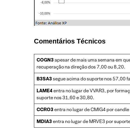
Comentários Técnicos
COGN3
apesar de mais uma semana em queda
recuperação na direção dos 7,00 ou 8,20.
B3SA3
segue acima do suporte nos 57,00 fa
LAME4
entra no lugar de VVAR3, por formaç
suporte nos 31,60 e 30,80.
CCRO3
entra no lugar de CMIG4
por candle
MDIA3
entra no lugar de MRVE3
por suport