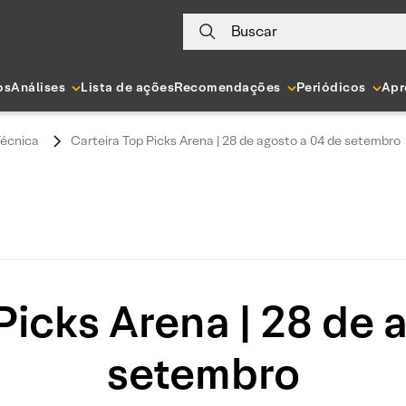
Buscar
os
Análises
Lista de ações
Recomendações
Periódicos
Apr
Técnica
Carteira Top Picks Arena | 28 de agosto a 04 de setembro
Picks Arena | 28 de 
setembro