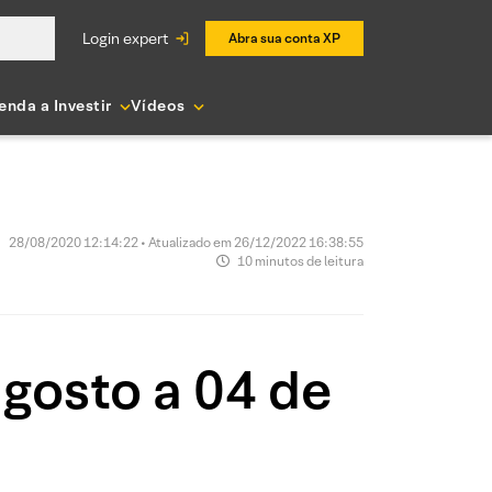
login expert
Abra sua conta XP
enda a Investir
Vídeos
28/08/2020 12:14:22 • Atualizado em 26/12/2022 16:38:55
10 minutos de leitura
agosto a 04 de