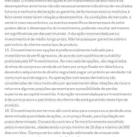
mercado. O investimento em ações é um investimento de alto risco e os
desempenhos anteriores não são necessariamente indicativos de resultados
futuros e nenhuma declaração ou garantia, de forma expressa ou implícita, é
feita neste material em relação a desempenhos. As condições de mercado, o
cenário macroeconômico, os eventos específicos da empresa e do setor
podem afetar o desempenho do investimento, podendo resultar até mesmo
em significativas perdas patrimoniais. A duração recomendada para o
investimento é de médio-longo prazo. Não há quaisquer garantias sobre o
patrimônio do cliente neste tipo de produto.
O investimento em opções é preferencialmente indicado para
investidores de perfil agressivo, de acordo com a política de suitability
praticada pela XP Investimentos. No mercado de opções, são negociados
direitos de compra ou venda de um bem por preço fixado em data futura,
devendo o adquirente do direito negociado pagar um prêmio ao vendedor tal
como num acordo seguro. As operações com esses derivativos são
consideradas de risco muito alto por apresentarem altas relações de risco e
retorno e algumas posições apresentarem a possibilidade de perdas
superiores ao capital investido. A duração recomendada para o investimento
é de curto prazo e o patrimônio do cliente não está garantido neste tipo de
produto.
O investimento em termos são contratos para compra ou a venda de uma
determinada quantidade de ações, a um preço fixado, para liquidação em
prazo determinado. O prazo do contrato a Termo é livremente escolhido
pelos investidores, obedecendo o prazo mínimo de 16 dias e máximo de 999
dias corridos. O preço será o valor da ação adicionado de uma parcela