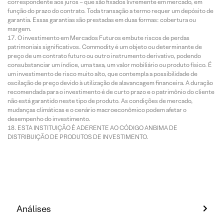
correspondente aos juros – que são fixados livremente em mercado, em
função do prazo do contrato. Toda transação a termo requer um depósito de
garantia. Essas garantias são prestadas em duas formas: cobertura ou
margem.
O investimento em Mercados Futuros embute riscos de perdas
patrimoniais significativos. Commodity é um objeto ou determinante de
preço de um contrato futuro ou outro instrumento derivativo, podendo
consubstanciar um índice, uma taxa, um valor mobiliário ou produto físico. É
um investimento de risco muito alto, que contempla a possibilidade de
oscilação de preço devido à utilização de alavancagem financeira. A duração
recomendada para o investimento é de curto prazo e o patrimônio do cliente
não está garantido neste tipo de produto. As condições de mercado,
mudanças climáticas e o cenário macroeconômico podem afetar o
desempenho do investimento.
ESTA INSTITUIÇÃO É ADERENTE AO CÓDIGO ANBIMA DE
DISTRIBUIÇÃO DE PRODUTOS DE INVESTIMENTO.
Análises