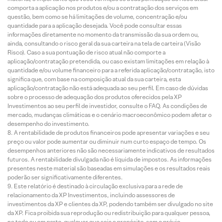
comporta a aplicação nos produtos e/ou a contratação dos serviços em
questão, bem como se há limitações de volume, concentração e/ou
quantidade para a aplicação desejada. Você pode consultar essas
informações diretamente no momento da transmissão da sua ordem ou,
ainda, consultando o risco geral da sua carteira na tela de carteira (Visão
Risco). Caso a sua pontuação de risco atual não comporte a
aplicação/contratação pretendida, ou caso existam limitações em relação à
quantidade e/ou volume financeiro para a referida aplicação/contratação, isto
significa que, com base na composição atual da sua carteira, esta
aplicação/contratação não está adequada ao seu perfil. Em caso de dúvidas
sobre o processo de adequação dos produtos oferecidos pela XP
Investimentos ao seu perfil de investidor, consulte o FAQ. As condições de
mercado, mudanças climáticas e o cenário macroeconômico podem afetar o
desempenho do investimento.
A rentabilidade de produtos financeiros pode apresentar variações e seu
preço ou valor pode aumentar ou diminuir num curto espaço de tempo. Os
desempenhos anteriores não são necessariamente indicativos de resultados
futuros. A rentabilidade divulgada não é líquida de impostos. As informações
presentes neste material são baseadas em simulações e os resultados reais
poderão ser significativamente diferentes.
Este relatório é destinado à circulação exclusiva para a rede de
relacionamento da XP Investimentos, incluindo assessores de
investimentos da XP e clientes da XP, podendo também ser divulgado no site
da XP. Fica proibida sua reprodução ou redistribuição para qualquer pessoa,
no todo ou em parte, qualquer que seja o propósito, sem o prévio