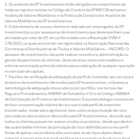
Os analistas da XP Investimentos estão obrigados ao cumprimento de
todas as regras previstas no Código de Conduta da APIMEC Brasil para o
Analista de Valores Mobiliários e na Política de Conduta dos Analistas de
Valores Mobiliários da XP Investimentos.
O atendimento de nossos clientes é realizado por empregados da XP
Investimentos ou por assessores de investimento que desempenham suas
atividades por meio da XP, em conformidade com a Resolução CVM nº
178/2023, os quais encontram-se registrados na Associação Nacional das
Corretoras e Distribuidoras de Títulos e Valores Mobiliários – ANCORD. O
assessor de investimento não pode realizar consultoria, administração ou
gestão de patrimônio de clientes, devendo atuar como intermediário e
solicitar autorização prévia do cliente para a realização de qualquer operação
no mercado de capitais.
Para fins de verificação da adequação do perfil do investidor aos serviços e
produtos de investimento oferecidos pela XP Investimentos, utilizamos a
metodologia de adequação dos produtos por portfólio, nos termos das
Regras e Procedimentos ANBIMA de Suitability nº 01 e do Código ANBIMA
de Distribuição de Produtos de Investimento. Essa metodologia consiste em
atribuir uma pontuação máxima de risco para cada perfil de investidor
(conservador, moderado e agressivo), bem como uma pontuação de risco
para cada um dos produtos oferecidos pela XP Investimentos, de modo que
todos os clientes possam ter acesso a todos os produtos, desde que dentro
das quantidades e limites da pontuação de risco definidas para o seu perfil.
Antes de aplicar nos produtos e/ou contratar os serviços objeto deste
material, é importante que você verifique se a sua pontuação de risco atual