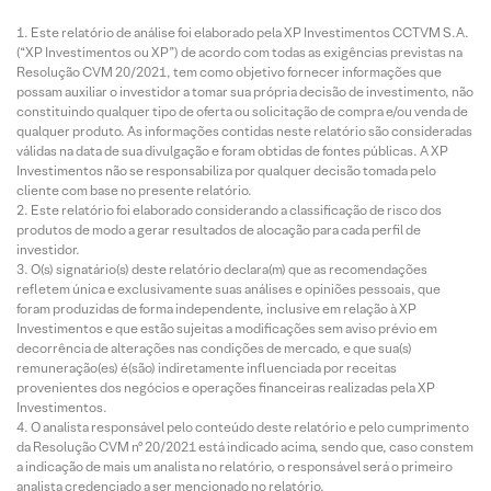
Este relatório de análise foi elaborado pela XP Investimentos CCTVM S.A.
(“XP Investimentos ou XP”) de acordo com todas as exigências previstas na
Resolução CVM 20/2021, tem como objetivo fornecer informações que
possam auxiliar o investidor a tomar sua própria decisão de investimento, não
constituindo qualquer tipo de oferta ou solicitação de compra e/ou venda de
qualquer produto. As informações contidas neste relatório são consideradas
válidas na data de sua divulgação e foram obtidas de fontes públicas. A XP
Investimentos não se responsabiliza por qualquer decisão tomada pelo
cliente com base no presente relatório.
Este relatório foi elaborado considerando a classificação de risco dos
produtos de modo a gerar resultados de alocação para cada perfil de
investidor.
O(s) signatário(s) deste relatório declara(m) que as recomendações
refletem única e exclusivamente suas análises e opiniões pessoais, que
foram produzidas de forma independente, inclusive em relação à XP
Investimentos e que estão sujeitas a modificações sem aviso prévio em
decorrência de alterações nas condições de mercado, e que sua(s)
remuneração(es) é(são) indiretamente influenciada por receitas
provenientes dos negócios e operações financeiras realizadas pela XP
Investimentos.
O analista responsável pelo conteúdo deste relatório e pelo cumprimento
da Resolução CVM nº 20/2021 está indicado acima, sendo que, caso constem
a indicação de mais um analista no relatório, o responsável será o primeiro
analista credenciado a ser mencionado no relatório.