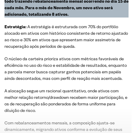
todo trazendo rebalanceamento mensal ocorrendo no dia 15 de
cada mês. Para o mês de Novembro, um novo ativo será
adicionado, totalizando 8 ativos.
Estratégia
:
A estratégia é estruturada com 70% do portfólio
alocado em ativos com histórico consistente de retorno ajustado
ao risco e 30% em ativos que apresentam maior assimetria de
recuperação após períodos de queda.
O núcleo da carteira prioriza ativos com métricas favoráveis de
eficiência no uso do risco e estabilidade de resultados, enquanto
a parcela menor busca capturar ganhos potenciais em papéis
ainda descontados, mas com perfil de reação mais acentuada.
A alocação segue um racional quantitativo, onde ativos com
melhor relação retorno/drawdown recebem maior participação, e
os de recuperação são ponderados de forma uniforme para
diluição de risco.
Com rebalanceamentos mensais, a composição ajusta-se
dinamicamente, migrando ativos conforme a evolução de seus