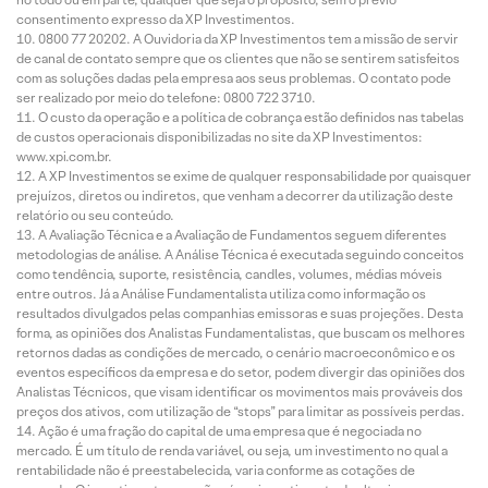
consentimento expresso da XP Investimentos.
0800 77 20202. A Ouvidoria da XP Investimentos tem a missão de servir
de canal de contato sempre que os clientes que não se sentirem satisfeitos
com as soluções dadas pela empresa aos seus problemas. O contato pode
ser realizado por meio do telefone: 0800 722 3710.
O custo da operação e a política de cobrança estão definidos nas tabelas
de custos operacionais disponibilizadas no site da XP Investimentos:
www.xpi.com.br.
A XP Investimentos se exime de qualquer responsabilidade por quaisquer
prejuízos, diretos ou indiretos, que venham a decorrer da utilização deste
relatório ou seu conteúdo.
A Avaliação Técnica e a Avaliação de Fundamentos seguem diferentes
metodologias de análise. A Análise Técnica é executada seguindo conceitos
como tendência, suporte, resistência, candles, volumes, médias móveis
entre outros. Já a Análise Fundamentalista utiliza como informação os
resultados divulgados pelas companhias emissoras e suas projeções. Desta
forma, as opiniões dos Analistas Fundamentalistas, que buscam os melhores
retornos dadas as condições de mercado, o cenário macroeconômico e os
eventos específicos da empresa e do setor, podem divergir das opiniões dos
Analistas Técnicos, que visam identificar os movimentos mais prováveis dos
preços dos ativos, com utilização de “stops” para limitar as possíveis perdas.
Ação é uma fração do capital de uma empresa que é negociada no
mercado. É um título de renda variável, ou seja, um investimento no qual a
rentabilidade não é preestabelecida, varia conforme as cotações de