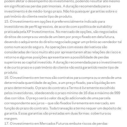
podem afetar o desempenho do investimento, podendo resultar até mesmo
em significativas perdas patrimoniais. A duração recomendada para o
investimento é de médio-longo prazo. Não há quaisquer garantias sobre o
patrimônio do cliente neste tipo de produto.
O investimento em opções é preferencialmente indicado para
investidores de perfil agressivo, de acordo com a política de suitability
praticada pela XP Investimentos. No mercado de opções, são negociados
direitos de compra ou venda de um bem por preço fixado em data futura,
devendo o adquirente do direito negociado pagar um prêmio ao vendedor tal
como num acordo seguro. As operações com esses derivativos são
consideradas de risco muito alto por apresentarem altas relações de risco e
retorno e algumas posições apresentarem a possibilidade de perdas
superiores ao capital investido. A duração recomendada para o investimento
é de curto prazo e o patrimônio do cliente não está garantido neste tipo de
produto.
O investimento em termos são contratos para compra ou a venda de uma
determinada quantidade de ações, a um preço fixado, para liquidação em
prazo determinado. O prazo do contrato a Termo é livremente escolhido
pelos investidores, obedecendo o prazo mínimo de 16 dias e máximo de 999
dias corridos. O preço será o valor da ação adicionado de uma parcela
correspondente aos juros – que são fixados livremente em mercado, em
função do prazo do contrato. Toda transação a termo requer um depósito de
garantia. Essas garantias são prestadas em duas formas: cobertura ou
margem.
O investimento em Mercados Futuros embute riscos de perdas