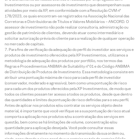
Investimentos ou por assessores de investimento que desempenham suas
atividades por meio da XP, em conformidade com a Resolução CVM nº
178/2023, os quais encontram-se registrados na Associação Nacional das
Corretoras e Distribuidoras de Títulos e Valores Mobiliários – ANCORD. O
assessor de investimento não pode realizar consultoria, administração ou
gestão de patrimônio de clientes, devendo atuar como intermediário e
solicitar autorização prévia do cliente para a realização de qualquer operação
no mercado de capitais.
Para fins de verificação da adequação do perfil do investidor aos serviços e
produtos de investimento oferecidos pela XP Investimentos, utilizamos a
metodologia de adequação dos produtos por portfólio, nos termos das
Regras e Procedimentos ANBIMA de Suitability nº 01 e do Código ANBIMA
de Distribuição de Produtos de Investimento. Essa metodologia consiste em
atribuir uma pontuação máxima de risco para cada perfil de investidor
(conservador, moderado e agressivo), bem como uma pontuação de risco
para cada um dos produtos oferecidos pela XP Investimentos, de modo que
todos os clientes possam ter acesso a todos os produtos, desde que dentro
das quantidades e limites da pontuação de risco definidas para o seu perfil.
Antes de aplicar nos produtos e/ou contratar os serviços objeto deste
material, é importante que você verifique se a sua pontuação de risco atual
comporta a aplicação nos produtos e/ou a contratação dos serviços em
questão, bem como se há limitações de volume, concentração e/ou
quantidade para a aplicação desejada. Você pode consultar essas
informações diretamente no momento da transmissão da sua ordem ou,
ainda, consultando o risco geral da sua carteira na tela de carteira (Visão