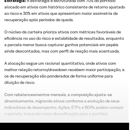
Estratégia
:
A estratégia é estruturada com 70% do portfólio
alocado em ativos com histórico consistente de retorno ajustado
ao risco e 30% em ativos que apresentam maior assimetria de
recuperação após períodos de queda.
O núcleo da carteira prioriza ativos com métricas favoráveis de
eficiência no uso do risco e estabilidade de resultados, enquanto
a parcela menor busca capturar ganhos potenciais em papéis
ainda descontados, mas com perfil de reação mais acentuada.
A alocação segue um racional quantitativo, onde ativos com
melhor relação retorno/drawdown recebem maior participação, e
os de recuperação são ponderados de forma uniforme para
diluição de risco.
Com rebalanceamentos mensais, a composição ajusta-se
dinamicamente, migrando ativos conforme a evolução de seus
indicadores de desempenho. Ações, ETFs e BDRs podem compor
o portolio, trazendo maior diversificação para o portfolio.