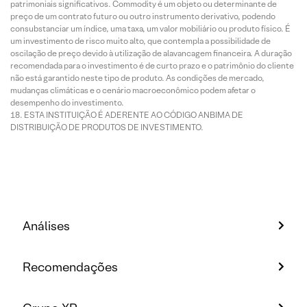
patrimoniais significativos. Commodity é um objeto ou determinante de
preço de um contrato futuro ou outro instrumento derivativo, podendo
consubstanciar um índice, uma taxa, um valor mobiliário ou produto físico. É
um investimento de risco muito alto, que contempla a possibilidade de
oscilação de preço devido à utilização de alavancagem financeira. A duração
recomendada para o investimento é de curto prazo e o patrimônio do cliente
não está garantido neste tipo de produto. As condições de mercado,
mudanças climáticas e o cenário macroeconômico podem afetar o
desempenho do investimento.
ESTA INSTITUIÇÃO É ADERENTE AO CÓDIGO ANBIMA DE
DISTRIBUIÇÃO DE PRODUTOS DE INVESTIMENTO.
Análises
Recomendações