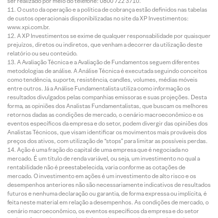
ser realizado por meio do telefone: 0800 722 3710.
O custo da operação e a política de cobrança estão definidos nas tabelas
de custos operacionais disponibilizadas no site da XP Investimentos:
www.xpi.com.br.
A XP Investimentos se exime de qualquer responsabilidade por quaisquer
prejuízos, diretos ou indiretos, que venham a decorrer da utilização deste
relatório ou seu conteúdo.
A Avaliação Técnica e a Avaliação de Fundamentos seguem diferentes
metodologias de análise. A Análise Técnica é executada seguindo conceitos
como tendência, suporte, resistência, candles, volumes, médias móveis
entre outros. Já a Análise Fundamentalista utiliza como informação os
resultados divulgados pelas companhias emissoras e suas projeções. Desta
forma, as opiniões dos Analistas Fundamentalistas, que buscam os melhores
retornos dadas as condições de mercado, o cenário macroeconômico e os
eventos específicos da empresa e do setor, podem divergir das opiniões dos
Analistas Técnicos, que visam identificar os movimentos mais prováveis dos
preços dos ativos, com utilização de “stops” para limitar as possíveis perdas.
Ação é uma fração do capital de uma empresa que é negociada no
mercado. É um título de renda variável, ou seja, um investimento no qual a
rentabilidade não é preestabelecida, varia conforme as cotações de
mercado. O investimento em ações é um investimento de alto risco e os
desempenhos anteriores não são necessariamente indicativos de resultados
futuros e nenhuma declaração ou garantia, de forma expressa ou implícita, é
feita neste material em relação a desempenhos. As condições de mercado, o
cenário macroeconômico, os eventos específicos da empresa e do setor