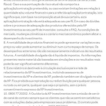
Risco). Caso a sua pontuação de risco atual não comporte a
aplicação/contratação pretendida, ou caso existam limitações em relação à
quantidade e/ou volume financeiro para a referida aplicação/contratação, isto
significa que, com base na composição atual da sua carteira, esta
aplicação/contratação não está adequada ao seu perfil. Em caso de dúvidas
sobre o processo de adequação dos produtos oferecidos pela XP
Investimentos ao seu perfil de investidor, consulte o FAQ. As condições de
mercado, mudanças climáticas e o cenário macroeconômico podem afetar o
desempenho do investimento.
A rentabilidade de produtos financeiros pode apresentar variações e seu
preço ou valor pode aumentar ou diminuir num curto espaço de tempo. Os
desempenhos anteriores não são necessariamente indicativos de resultados
futuros. A rentabilidade divulgada não é líquida de impostos. As informações
presentes neste material são baseadas em simulações e os resultados reais
poderão ser significativamente diferentes.
Este relatório é destinado à circulação exclusiva para a rede de
relacionamento da XP Investimentos, incluindo assessores de
investimentos da XP e clientes da XP, podendo também ser divulgado no site
da XP. Fica proibida sua reprodução ou redistribuição para qualquer pessoa,
no todo ou em parte, qualquer que seja o propósito, sem o prévio
consentimento expresso da XP Investimentos.
0800 77 20202. A Ouvidoria da XP Investimentos tem a missão de servir
de canal de contato sempre que os clientes que não se sentirem satisfeitos
com as soluções dadas pela empresa aos seus problemas. O contato pode