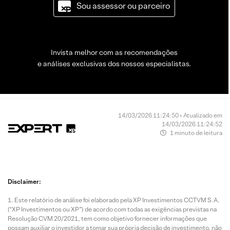
Sou assessor ou parceiro
Invista melhor com as recomendações
e análises exclusivas dos nossos especialistas.
14/03/2026 11:24:50 • Atualizado em
14/03/2026 11:24:52
1 minuto de leitura
Disclaimer:
Este relatório de análise foi elaborado pela XP Investimentos CCTVM S.A.
(“XP Investimentos ou XP”) de acordo com todas as exigências previstas na
Resolução CVM 20/2021, tem como objetivo fornecer informações que
possam auxiliar o investidor a tomar sua própria decisão de investimento, não