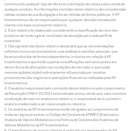
constituindo qualquer tipo de oferta ou solicitação de compra e/ou venda de
qualquer produto. As informações contidas neste relatório são consideradas
válidas na data de sua divulgação e foram obtidas de fontes públicas. A XP
Investimentos não se responsabiliza por qualquer decisão tomada pelo
cliente com base no presente relatório.
Este relatório foi elaborado considerando a classificação de risco dos
produtos de modo a gerar resultados de alocação para cada perfil de
investidor.
O(s) signatário(s) deste relatório declara(m) que as recomendações
refletem única e exclusivamente suas análises e opiniões pessoais, que
foram produzidas de forma independente, inclusive em relação à XP
Investimentos e que estão sujeitas a modificações sem aviso prévio em
decorrência de alterações nas condições de mercado, e que sua(s)
remuneração(es) é(são) indiretamente influenciada por receitas
provenientes dos negócios e operações financeiras realizadas pela XP
Investimentos.
O analista responsável pelo conteúdo deste relatório e pelo cumprimento
da Resolução CVM nº 20/2021 está indicado acima, sendo que, caso constem
a indicação de mais um analista no relatório, o responsável será o primeiro
analista credenciado a ser mencionado no relatório.
Os analistas da XP Investimentos estão obrigados ao cumprimento de
todas as regras previstas no Código de Conduta da APIMEC Brasil para o
Analista de Valores Mobiliários e na Política de Conduta dos Analistas de
Valores Mobiliários da XP Investimentos.
O atendimento de nossos clientes é realizado por empregados da XP