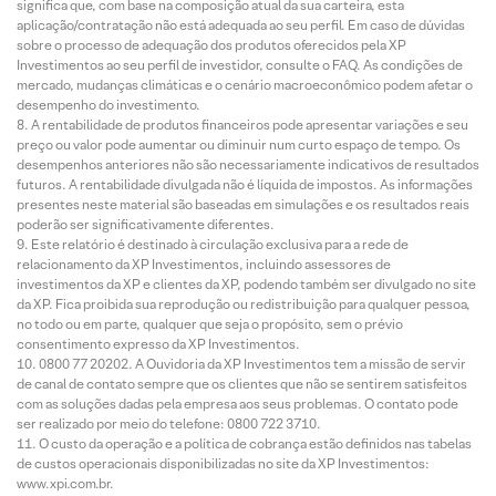
significa que, com base na composição atual da sua carteira, esta
aplicação/contratação não está adequada ao seu perfil. Em caso de dúvidas
sobre o processo de adequação dos produtos oferecidos pela XP
Investimentos ao seu perfil de investidor, consulte o FAQ. As condições de
mercado, mudanças climáticas e o cenário macroeconômico podem afetar o
desempenho do investimento.
A rentabilidade de produtos financeiros pode apresentar variações e seu
preço ou valor pode aumentar ou diminuir num curto espaço de tempo. Os
desempenhos anteriores não são necessariamente indicativos de resultados
futuros. A rentabilidade divulgada não é líquida de impostos. As informações
presentes neste material são baseadas em simulações e os resultados reais
poderão ser significativamente diferentes.
Este relatório é destinado à circulação exclusiva para a rede de
relacionamento da XP Investimentos, incluindo assessores de
investimentos da XP e clientes da XP, podendo também ser divulgado no site
da XP. Fica proibida sua reprodução ou redistribuição para qualquer pessoa,
no todo ou em parte, qualquer que seja o propósito, sem o prévio
consentimento expresso da XP Investimentos.
0800 77 20202. A Ouvidoria da XP Investimentos tem a missão de servir
de canal de contato sempre que os clientes que não se sentirem satisfeitos
com as soluções dadas pela empresa aos seus problemas. O contato pode
ser realizado por meio do telefone: 0800 722 3710.
O custo da operação e a política de cobrança estão definidos nas tabelas
de custos operacionais disponibilizadas no site da XP Investimentos:
www.xpi.com.br.