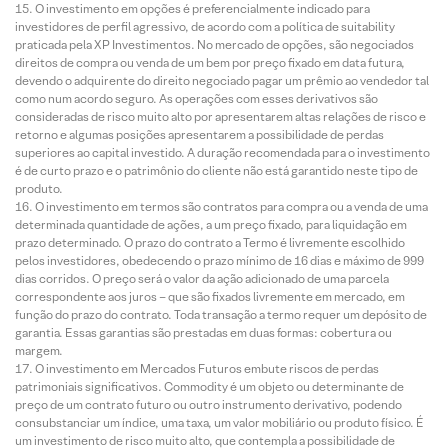
O investimento em opções é preferencialmente indicado para
investidores de perfil agressivo, de acordo com a política de suitability
praticada pela XP Investimentos. No mercado de opções, são negociados
direitos de compra ou venda de um bem por preço fixado em data futura,
devendo o adquirente do direito negociado pagar um prêmio ao vendedor tal
como num acordo seguro. As operações com esses derivativos são
consideradas de risco muito alto por apresentarem altas relações de risco e
retorno e algumas posições apresentarem a possibilidade de perdas
superiores ao capital investido. A duração recomendada para o investimento
é de curto prazo e o patrimônio do cliente não está garantido neste tipo de
produto.
O investimento em termos são contratos para compra ou a venda de uma
determinada quantidade de ações, a um preço fixado, para liquidação em
prazo determinado. O prazo do contrato a Termo é livremente escolhido
pelos investidores, obedecendo o prazo mínimo de 16 dias e máximo de 999
dias corridos. O preço será o valor da ação adicionado de uma parcela
correspondente aos juros – que são fixados livremente em mercado, em
função do prazo do contrato. Toda transação a termo requer um depósito de
garantia. Essas garantias são prestadas em duas formas: cobertura ou
margem.
O investimento em Mercados Futuros embute riscos de perdas
patrimoniais significativos. Commodity é um objeto ou determinante de
preço de um contrato futuro ou outro instrumento derivativo, podendo
consubstanciar um índice, uma taxa, um valor mobiliário ou produto físico. É
um investimento de risco muito alto, que contempla a possibilidade de