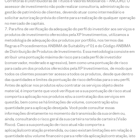
Corretoras e Distribuidoras de Títulos e Valores Mobiliários – ANCORD. O
assessor de investimento não pode realizar consultoria, administração ou
gestão de patrimônio de clientes, devendo atuar como intermediário e
solicitar autorização prévia do cliente para a realização de qualquer operação
no mercado de capitais.
Para fins de verificação da adequação do perfil do investidor aos serviços e
produtos de investimento oferecidos pela XP Investimentos, utilizamos a
metodologia de adequação dos produtos por portfólio, nos termos das
Regras e Procedimentos ANBIMA de Suitability nº 01 e do Código ANBIMA
de Distribuição de Produtos de Investimento. Essa metodologia consiste em
atribuir uma pontuação máxima de risco para cada perfil de investidor
(conservador, moderado e agressivo), bem como uma pontuação de risco
para cada um dos produtos oferecidos pela XP Investimentos, de modo que
todos os clientes possam ter acesso a todos os produtos, desde que dentro
das quantidades e limites da pontuação de risco definidas para o seu perfil.
Antes de aplicar nos produtos e/ou contratar os serviços objeto deste
material, é importante que você verifique se a sua pontuação de risco atual
comporta a aplicação nos produtos e/ou a contratação dos serviços em
questão, bem como se há limitações de volume, concentração e/ou
quantidade para a aplicação desejada. Você pode consultar essas
informações diretamente no momento da transmissão da sua ordem ou,
ainda, consultando o risco geral da sua carteira na tela de carteira (Visão
Risco). Caso a sua pontuação de risco atual não comporte a
aplicação/contratação pretendida, ou caso existam limitações em relação à
quantidade e/ou volume financeiro para a referida aplicação/contratação, isto