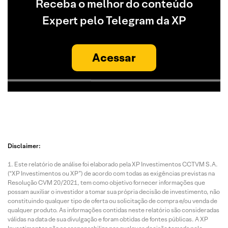
Receba o melhor do conteúdo
Expert pelo Telegram da XP
Acessar
Disclaimer:
Este relatório de análise foi elaborado pela XP Investimentos CCTVM S.A.
(“XP Investimentos ou XP”) de acordo com todas as exigências previstas na
Resolução CVM 20/2021, tem como objetivo fornecer informações que
possam auxiliar o investidor a tomar sua própria decisão de investimento, não
constituindo qualquer tipo de oferta ou solicitação de compra e/ou venda de
qualquer produto. As informações contidas neste relatório são consideradas
válidas na data de sua divulgação e foram obtidas de fontes públicas. A XP