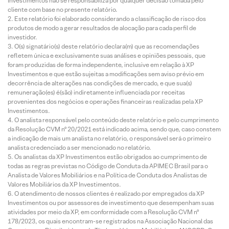
Investimentos não se responsabiliza por qualquer decisão tomada pelo
cliente com base no presente relatório.
Este relatório foi elaborado considerando a classificação de risco dos
produtos de modo a gerar resultados de alocação para cada perfil de
investidor.
O(s) signatário(s) deste relatório declara(m) que as recomendações
refletem única e exclusivamente suas análises e opiniões pessoais, que
foram produzidas de forma independente, inclusive em relação à XP
Investimentos e que estão sujeitas a modificações sem aviso prévio em
decorrência de alterações nas condições de mercado, e que sua(s)
remuneração(es) é(são) indiretamente influenciada por receitas
provenientes dos negócios e operações financeiras realizadas pela XP
Investimentos.
O analista responsável pelo conteúdo deste relatório e pelo cumprimento
da Resolução CVM nº 20/2021 está indicado acima, sendo que, caso constem
a indicação de mais um analista no relatório, o responsável será o primeiro
analista credenciado a ser mencionado no relatório.
Os analistas da XP Investimentos estão obrigados ao cumprimento de
todas as regras previstas no Código de Conduta da APIMEC Brasil para o
Analista de Valores Mobiliários e na Política de Conduta dos Analistas de
Valores Mobiliários da XP Investimentos.
O atendimento de nossos clientes é realizado por empregados da XP
Investimentos ou por assessores de investimento que desempenham suas
atividades por meio da XP, em conformidade com a Resolução CVM nº
178/2023, os quais encontram-se registrados na Associação Nacional das