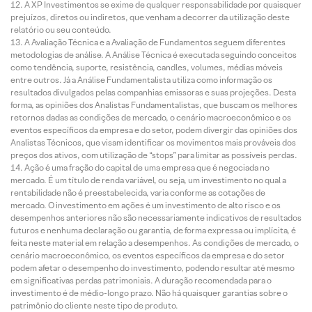
A XP Investimentos se exime de qualquer responsabilidade por quaisquer
prejuízos, diretos ou indiretos, que venham a decorrer da utilização deste
relatório ou seu conteúdo.
A Avaliação Técnica e a Avaliação de Fundamentos seguem diferentes
metodologias de análise. A Análise Técnica é executada seguindo conceitos
como tendência, suporte, resistência, candles, volumes, médias móveis
entre outros. Já a Análise Fundamentalista utiliza como informação os
resultados divulgados pelas companhias emissoras e suas projeções. Desta
forma, as opiniões dos Analistas Fundamentalistas, que buscam os melhores
retornos dadas as condições de mercado, o cenário macroeconômico e os
eventos específicos da empresa e do setor, podem divergir das opiniões dos
Analistas Técnicos, que visam identificar os movimentos mais prováveis dos
preços dos ativos, com utilização de “stops” para limitar as possíveis perdas.
Ação é uma fração do capital de uma empresa que é negociada no
mercado. É um título de renda variável, ou seja, um investimento no qual a
rentabilidade não é preestabelecida, varia conforme as cotações de
mercado. O investimento em ações é um investimento de alto risco e os
desempenhos anteriores não são necessariamente indicativos de resultados
futuros e nenhuma declaração ou garantia, de forma expressa ou implícita, é
feita neste material em relação a desempenhos. As condições de mercado, o
cenário macroeconômico, os eventos específicos da empresa e do setor
podem afetar o desempenho do investimento, podendo resultar até mesmo
em significativas perdas patrimoniais. A duração recomendada para o
investimento é de médio-longo prazo. Não há quaisquer garantias sobre o
patrimônio do cliente neste tipo de produto.