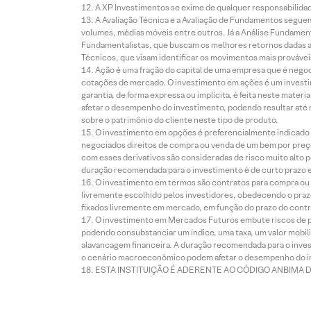
A XP Investimentos se exime de qualquer responsabilidade
A Avaliação Técnica e a Avaliação de Fundamentos seguem
volumes, médias móveis entre outros. Já a Análise Fundament
Fundamentalistas, que buscam os melhores retornos dadas as
Técnicos, que visam identificar os movimentos mais prováveis 
Ação é uma fração do capital de uma empresa que é negoci
cotações de mercado. O investimento em ações é um investi
garantia, de forma expressa ou implícita, é feita neste ma
afetar o desempenho do investimento, podendo resultar até 
sobre o patrimônio do cliente neste tipo de produto.
O investimento em opções é preferencialmente indicado pa
negociados direitos de compra ou venda de um bem por preço
com esses derivativos são consideradas de risco muito alto p
duração recomendada para o investimento é de curto prazo e 
O investimento em termos são contratos para compra ou a
livremente escolhido pelos investidores, obedecendo o prazo
fixados livremente em mercado, em função do prazo do contr
O investimento em Mercados Futuros embute riscos de pe
podendo consubstanciar um índice, uma taxa, um valor mobiliá
alavancagem financeira. A duração recomendada para o invest
o cenário macroeconômico podem afetar o desempenho do i
ESTA INSTITUIÇÃO É ADERENTE AO CÓDIGO ANBIMA 