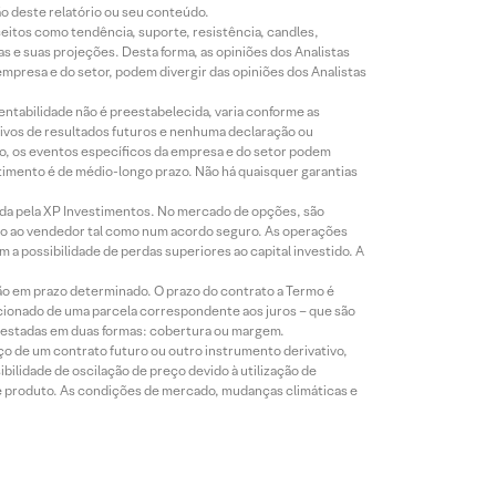
ão deste relatório ou seu conteúdo.
eitos como tendência, suporte, resistência, candles,
s e suas projeções. Desta forma, as opiniões dos Analistas
presa e do setor, podem divergir das opiniões dos Analistas
entabilidade não é preestabelecida, varia conforme as
ivos de resultados futuros e nenhuma declaração ou
co, os eventos específicos da empresa e do setor podem
timento é de médio-longo prazo. Não há quaisquer garantias
icada pela XP Investimentos. No mercado de opções, são
mio ao vendedor tal como num acordo seguro. As operações
a possibilidade de perdas superiores ao capital investido. A
ão em prazo determinado. O prazo do contrato a Termo é
icionado de uma parcela correspondente aos juros – que são
prestadas em duas formas: cobertura ou margem.
o de um contrato futuro ou outro instrumento derivativo,
bilidade de oscilação de preço devido à utilização de
de produto. As condições de mercado, mudanças climáticas e