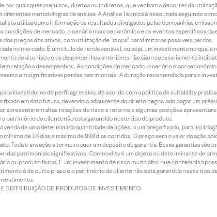
 por quaisquer prejuízos, diretos ou indiretos, que venham a decorrer da utilizaç
 diferentes metodologias de análise. A Análise Técnica é executada seguindo conc
alista utiliza como informação os resultados divulgados pelas companhias emissora
 condições de mercado, o cenário macroeconômico e os eventos específicos da em
dos preços dos ativos, com utilização de “stops” para limitar as possíveis perdas.
ada no mercado. É um título de renda variável, ou seja, um investimento no qual a r
mento de alto risco e os desempenhos anteriores não são necessariamente indicat
terial em relação a desempenhos. As condições de mercado, o cenário macroeconômi
mesmo em significativas perdas patrimoniais. A duração recomendada para o inves
ra investidores de perfil agressivo, de acordo com a política de suitability prat
 fixado em data futura, devendo o adquirente do direito negociado pagar um prê
or apresentarem altas relações de risco e retorno e algumas posições apresentarem 
o patrimônio do cliente não está garantido neste tipo de produto.
 venda de uma determinada quantidade de ações, a um preço fixado, para liquidaç
 mínimo de 16 dias e máximo de 999 dias corridos. O preço será o valor da ação ad
ato. Toda transação a termo requer um depósito de garantia. Essas garantias são 
rdas patrimoniais significativos. Commodity é um objeto ou determinante de preç
rio ou produto físico. É um investimento de risco muito alto, que contempla a possi
imento é de curto prazo e o patrimônio do cliente não está garantido neste tipo 
nvestimento.
DE DISTRIBUIÇÃO DE PRODUTOS DE INVESTIMENTO.