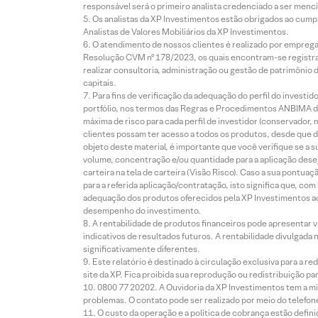
responsável será o primeiro analista credenciado a ser menci
Os analistas da XP Investimentos estão obrigados ao cumpr
Analistas de Valores Mobiliários da XP Investimentos.
O atendimento de nossos clientes é realizado por empreg
Resolução CVM nº 178/2023, os quais encontram-se registrad
realizar consultoria, administração ou gestão de patrimônio 
capitais.
Para fins de verificação da adequação do perfil do invest
portfólio, nos termos das Regras e Procedimentos ANBIMA de
máxima de risco para cada perfil de investidor (conservado
clientes possam ter acesso a todos os produtos, desde que de
objeto deste material, é importante que você verifique se a
volume, concentração e/ou quantidade para a aplicação dese
carteira na tela de carteira (Visão Risco). Caso a sua pontu
para a referida aplicação/contratação, isto significa que, co
adequação dos produtos oferecidos pela XP Investimentos ao
desempenho do investimento.
A rentabilidade de produtos financeiros pode apresentar
indicativos de resultados futuros. A rentabilidade divulgada
significativamente diferentes.
Este relatório é destinado à circulação exclusiva para a 
site da XP. Fica proibida sua reprodução ou redistribuição p
0800 77 20202. A Ouvidoria da XP Investimentos tem a mi
problemas. O contato pode ser realizado por meio do telefon
O custo da operação e a política de cobrança estão defini