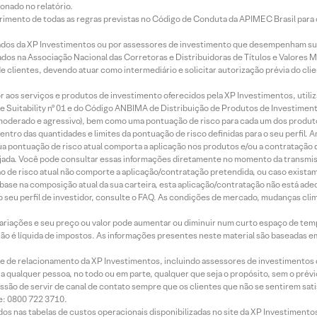
onado no relatório.
imento de todas as regras previstas no Código de Conduta da APIMEC Brasil para o 
ados da XP Investimentos ou por assessores de investimento que desempenham sua
os na Associação Nacional das Corretoras e Distribuidoras de Títulos e Valores 
de clientes, devendo atuar como intermediário e solicitar autorização prévia do cl
idor aos serviços e produtos de investimento oferecidos pela XP Investimentos, uti
 Suitability nº 01 e do Código ANBIMA de Distribuição de Produtos de Investimen
r, moderado e agressivo), bem como uma pontuação de risco para cada um dos produ
ntro das quantidades e limites da pontuação de risco definidas para o seu perfil. A
 sua pontuação de risco atual comporta a aplicação nos produtos e/ou a contratação
jada. Você pode consultar essas informações diretamente no momento da transmissã
ação de risco atual não comporte a aplicação/contratação pretendida, ou caso exista
m base na composição atual da sua carteira, esta aplicação/contratação não está ad
 seu perfil de investidor, consulte o FAQ. As condições de mercado, mudanças cl
 variações e seu preço ou valor pode aumentar ou diminuir num curto espaço de t
 não é líquida de impostos. As informações presentes neste material são baseadas e
rede de relacionamento da XP Investimentos, incluindo assessores de investimentos
ara qualquer pessoa, no todo ou em parte, qualquer que seja o propósito, sem o pr
ssão de servir de canal de contato sempre que os clientes que não se sentirem sat
e: 0800 722 3710.
dos nas tabelas de custos operacionais disponibilizadas no site da XP Investimento