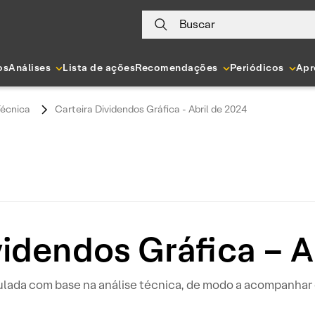
Buscar
os
Análises
Lista de ações
Recomendações
Periódicos
Apr
Técnica
Carteira Dividendos Gráfica - Abril de 2024
videndos Gráfica – A
ulada com base na análise técnica, de modo a acompanhar o