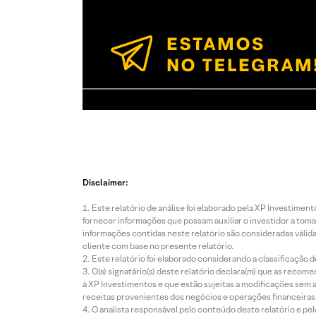
Disclaimer:
Este relatório de análise foi elaborado pela XP Investim
fornecer informações que possam auxiliar o investidor a toma
informações contidas neste relatório são consideradas válida
cliente com base no presente relatório.
Este relatório foi elaborado considerando a classificação d
O(s) signatário(s) deste relatório declara(m) que as reco
à XP Investimentos e que estão sujeitas a modificações sem 
receitas provenientes dos negócios e operações financeiras 
O analista responsável pelo conteúdo deste relatório e pe