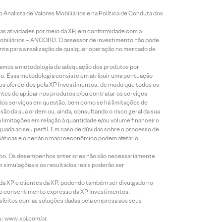
Analista de Valores Mobiliários e na Política de Conduta dos
s atividades por meio da XP, em conformidade com a
Mobiliários – ANCORD. O assessor de investimento não pode
iente para a realização de qualquer operação no mercado de
lizamos a metodologia de adequação dos produtos por
to. Essa metodologia consiste em atribuir uma pontuação
tos oferecidos pela XP Investimentos, de modo que todos os
ntes de aplicar nos produtos e/ou contratar os serviços
 dos serviços em questão, bem como se há limitações de
o da sua ordem ou, ainda, consultando o risco geral da sua
m limitações em relação à quantidade e/ou volume financeiro
equada ao seu perfil. Em caso de dúvidas sobre o processo de
imáticas e o cenário macroeconômico podem afetar o
empo. Os desempenhos anteriores não são necessariamente
m simulações e os resultados reais poderão ser
 da XP e clientes da XP, podendo também ser divulgado no
évio consentimento expresso da XP Investimentos.
isfeitos com as soluções dadas pela empresa aos seus
s: www.xpi.com.br.