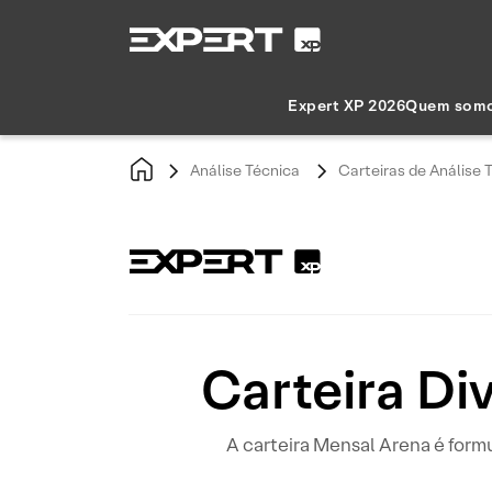
Expert XP 2026
Quem som
Análise Técnica
Carteiras de Análise 
Carteira Di
A carteira Mensal Arena é form