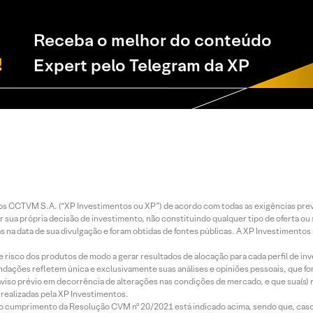
Receba o melhor do conteúdo
Expert pelo Telegram da XP
entos CCTVM S.A. (“XP Investimentos ou XP”) de acordo com todas as exigências p
r sua própria decisão de investimento, não constituindo qualquer tipo de oferta ou
s na data de sua divulgação e foram obtidas de fontes públicas. A XP Investimentos
e risco dos produtos de modo a gerar resultados de alocação para cada perfil de inv
mendações refletem única e exclusivamente suas análises e opiniões pessoais, que 
aviso prévio em decorrência de alterações nas condições de mercado, e que sua(s)
realizadas pela XP Investimentos.
lo cumprimento da Resolução CVM nº 20/2021 está indicado acima, sendo que, caso 