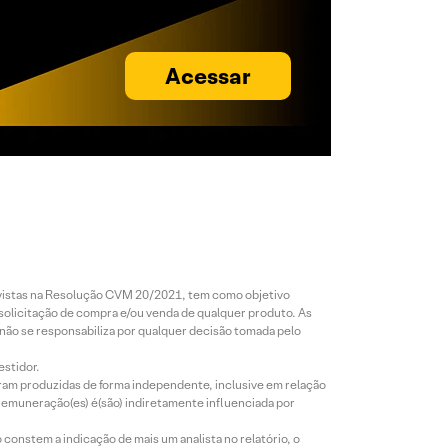
Acessar
revistas na Resolução CVM 20/2021, tem como objetivo
 solicitação de compra e/ou venda de qualquer produto. As
 não se responsabiliza por qualquer decisão tomada pelo
estidor.
foram produzidas de forma independente, inclusive em relação
 remuneração(es) é(são) indiretamente influenciada por
constem a indicação de mais um analista no relatório, o