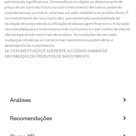
patrimoniais significativos. Commodity é um objeto ou determinante de
preço de um contrato futuro ou outro instrumento derivativo, podendo
consubstanciar um índice, uma taxa, um valor mobiliário ou produto físico. É
um investimento de risco muito alto, que contempla a possibilidade de
oscilação de preço devido à utilização de alavancagem financeira. A duração
recomendada para o investimento é de curto prazo e o patrimônio do cliente
não está garantido neste tipo de produto. As condições de mercado,
mudanças climáticas e o cenário macroeconômico podem afetar o
desempenho do investimento.
ESTA INSTITUIÇÃO É ADERENTE AO CÓDIGO ANBIMA DE
DISTRIBUIÇÃO DE PRODUTOS DE INVESTIMENTO.
Análises
Recomendações