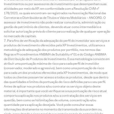
Investimentos ou por assessores de investimento que desempenham suas
atividades por meio da XP, em conformidade com a Resolução CVM nº
178/2023, os quais encontram-se registrados na Associação Nacional das
Corretoras e Distribuidoras de Títulos e Valores Mobiliários – ANCORD. O
assessor de investimento não pode realizar consultoria, administração ou
gestão de patrimônio de clientes, devendo atuar como intermediário e
solicitar autorização prévia do cliente para a realização de qualquer operação
no mercado de capitais.
Para fins de verificação da adequação do perfil do investidor aos serviços e
produtos de investimento oferecidos pela XP Investimentos, utilizamos a
metodologia de adequação dos produtos por portfólio, nos termos das
Regras e Procedimentos ANBIMA de Suitability nº 01 e do Código ANBIMA
de Distribuição de Produtos de Investimento. Essa metodologia consiste em
atribuir uma pontuação máxima de risco para cada perfil de investidor
(conservador, moderado e agressivo), bem como uma pontuação de risco
para cada um dos produtos oferecidos pela XP Investimentos, de modo que
todos os clientes possam ter acesso a todos os produtos, desde que dentro
das quantidades e limites da pontuação de risco definidas para o seu perfil.
Antes de aplicar nos produtos e/ou contratar os serviços objeto deste
material, é importante que você verifique se a sua pontuação de risco atual
comporta a aplicação nos produtos e/ou a contratação dos serviços em
questão, bem como se há limitações de volume, concentração e/ou
quantidade para a aplicação desejada. Você pode consultar essas
informações diretamente no momento da transmissão da sua ordem ou,
ainda, consultando o risco geral da sua carteira na tela de carteira (Visão