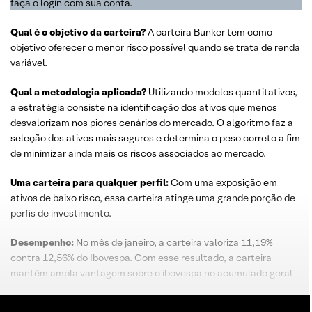
faça o login com sua conta.
Qual é o
objetivo
da
carteira
?
A carteira Bunker tem como
objetivo oferecer o menor risco possível quando se trata de renda
variável.
Qual a metodologia aplicada?
Utilizando modelos quantitativos,
a estratégia consiste na identificação dos ativos que menos
desvalorizam nos piores cenários do mercado. O algoritmo faz a
seleção dos ativos mais seguros e determina o peso correto a fim
de minimizar ainda mais os riscos associados ao mercado.
Uma carteira para qualquer perfil:
Com uma exposição em
ativos de baixo risco, essa carteira atinge uma grande porção de
perfis de investimento.
Desempenho:
No mês de janeiro, a carteira valoriza 11,19%
contra 12,56% do Ibovespa. Com esse resultado, a carteira
mantém ampla vantagem sobre o ibovespa no acumulado geral