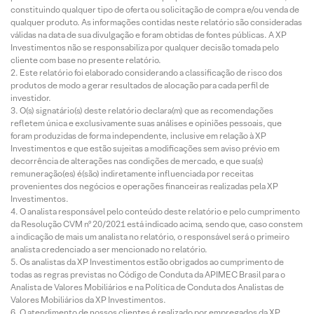
constituindo qualquer tipo de oferta ou solicitação de compra e/ou venda de
qualquer produto. As informações contidas neste relatório são consideradas
válidas na data de sua divulgação e foram obtidas de fontes públicas. A XP
Investimentos não se responsabiliza por qualquer decisão tomada pelo
cliente com base no presente relatório.
Este relatório foi elaborado considerando a classificação de risco dos
produtos de modo a gerar resultados de alocação para cada perfil de
investidor.
O(s) signatário(s) deste relatório declara(m) que as recomendações
refletem única e exclusivamente suas análises e opiniões pessoais, que
foram produzidas de forma independente, inclusive em relação à XP
Investimentos e que estão sujeitas a modificações sem aviso prévio em
decorrência de alterações nas condições de mercado, e que sua(s)
remuneração(es) é(são) indiretamente influenciada por receitas
provenientes dos negócios e operações financeiras realizadas pela XP
Investimentos.
O analista responsável pelo conteúdo deste relatório e pelo cumprimento
da Resolução CVM nº 20/2021 está indicado acima, sendo que, caso constem
a indicação de mais um analista no relatório, o responsável será o primeiro
analista credenciado a ser mencionado no relatório.
Os analistas da XP Investimentos estão obrigados ao cumprimento de
todas as regras previstas no Código de Conduta da APIMEC Brasil para o
Analista de Valores Mobiliários e na Política de Conduta dos Analistas de
Valores Mobiliários da XP Investimentos.
O atendimento de nossos clientes é realizado por empregados da XP