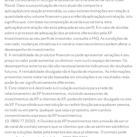
Risco). Caso a sua pontuação de risco atual não comporte a
aplicação/contratação pretendida, ou caso existam limitações em relação à
quantidade e/ou volume financeiro para a referida aplicação/contratação, isto
significa que, com base na composição atual da sua carteira, esta
aplicação/contratação não está adequada ao seu perfil. Em caso de dúvidas
sobre o processo de adequação dos produtos oferecidos pela XP
Investimentos ao seu perfil de investidor, consulte o FAQ. As condições de
mercado, mudanças climáticas e o cenário macroeconômico podem afetar o
desempenho do investimento.
A rentabilidade de produtos financeiros pode apresentar variações e seu
preço ou valor pode aumentar ou diminuir num curto espaço de tempo. Os
desempenhos anteriores não são necessariamente indicativos de resultados
futuros. A rentabilidade divulgada não é líquida de impostos. As informações
presentes neste material são baseadas em simulações e os resultados reais
poderão ser significativamente diferentes.
Este relatório é destinado à circulação exclusiva para a rede de
relacionamento da XP Investimentos, incluindo assessores de
investimentos da XP e clientes da XP, podendo também ser divulgado no site
da XP. Fica proibida sua reprodução ou redistribuição para qualquer pessoa,
no todo ou em parte, qualquer que seja o propósito, sem o prévio
consentimento expresso da XP Investimentos.
0800 77 20202. A Ouvidoria da XP Investimentos tem a missão de servir
de canal de contato sempre que os clientes que não se sentirem satisfeitos
com as soluções dadas pela empresa aos seus problemas. O contato pode