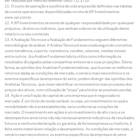
ser realizado por meio do telefone: 0800 722 3710.
O custo da operação e a política de cobrança estão definidos nas tabelas
de custos operacionais disponibilizadas no site da XP Investimentos:
www.xpi.com.br.
A XP Investimentos se exime de qualquer responsabilidade por quaisquer
prejuízos, diretos ou indiretos, que venham a decorrer da utilização deste
relatório ou seu conteúdo.
A Avaliação Técnica e a Avaliação de Fundamentos seguem diferentes
metodologias de análise. A Análise Técnica é executada seguindo conceitos
como tendência, suporte, resistência, candles, volumes, médias móveis
entre outros. Já a Análise Fundamentalista utiliza como informação os
resultados divulgados pelas companhias emissoras e suas projeções. Desta
forma, as opiniões dos Analistas Fundamentalistas, que buscam os melhores
retornos dadas as condições de mercado, o cenário macroeconômico e os
eventos específicos da empresa e do setor, podem divergir das opiniões dos
Analistas Técnicos, que visam identificar os movimentos mais prováveis dos
preços dos ativos, com utilização de “stops” para limitar as possíveis perdas.
Ação é uma fração do capital de uma empresa que é negociada no
mercado. É um título de renda variável, ou seja, um investimento no qual a
rentabilidade não é preestabelecida, varia conforme as cotações de
mercado. O investimento em ações é um investimento de alto risco e os
desempenhos anteriores não são necessariamente indicativos de resultados
futuros e nenhuma declaração ou garantia, de forma expressa ou implícita, é
feita neste material em relação a desempenhos. As condições de mercado, o
cenário macroeconômico, os eventos específicos da empresa e do setor