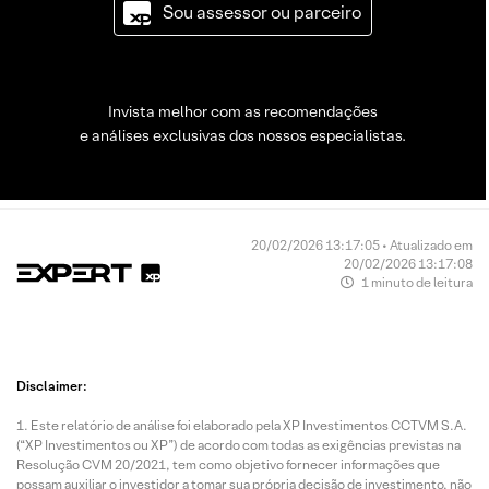
Sou assessor ou parceiro
Invista melhor com as recomendações
e análises exclusivas dos nossos especialistas.
20/02/2026 13:17:05 • Atualizado em
20/02/2026 13:17:08
1 minuto de leitura
Disclaimer:
Este relatório de análise foi elaborado pela XP Investimentos CCTVM S.A.
(“XP Investimentos ou XP”) de acordo com todas as exigências previstas na
Resolução CVM 20/2021, tem como objetivo fornecer informações que
possam auxiliar o investidor a tomar sua própria decisão de investimento, não