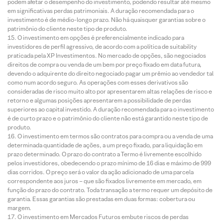
podem afetar o desempenho do investimento, podendo resultar até mesmo
em significativas perdas patrimoniais. A duração recomendada para o
investimento é de médio-longo prazo. Não há quaisquer garantias sobre o
patrimônio do cliente neste tipo de produto.
O investimento em opções é preferencialmente indicado para
investidores de perfil agressivo, de acordo com a política de suitability
praticada pela XP Investimentos. No mercado de opções, são negociados
direitos de compra ou venda de um bem por preço fixado em data futura,
devendo o adquirente do direito negociado pagar um prêmio ao vendedor tal
como num acordo seguro. As operações com esses derivativos são
consideradas de risco muito alto por apresentarem altas relações de risco e
retorno e algumas posições apresentarem a possibilidade de perdas
superiores ao capital investido. A duração recomendada para o investimento
é de curto prazo e o patrimônio do cliente não está garantido neste tipo de
produto.
O investimento em termos são contratos para compra ou a venda de uma
determinada quantidade de ações, a um preço fixado, para liquidação em
prazo determinado. O prazo do contrato a Termo é livremente escolhido
pelos investidores, obedecendo o prazo mínimo de 16 dias e máximo de 999
dias corridos. O preço será o valor da ação adicionado de uma parcela
correspondente aos juros – que são fixados livremente em mercado, em
função do prazo do contrato. Toda transação a termo requer um depósito de
garantia. Essas garantias são prestadas em duas formas: cobertura ou
margem.
O investimento em Mercados Futuros embute riscos de perdas