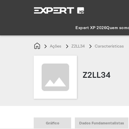
Expert XP 2026
Quem som
Ações
Z2LL34
Características
Z2LL34
Gráfico
Dados Fundamentalistas