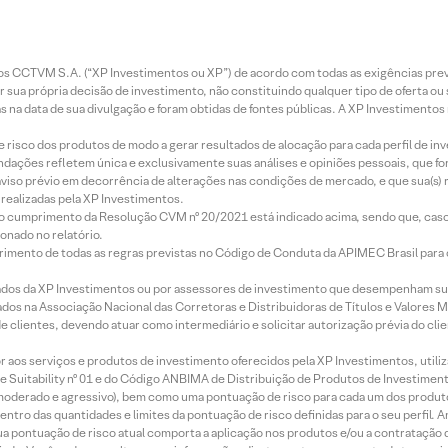
entos CCTVM S.A. (“XP Investimentos ou XP”) de acordo com todas as exigências p
r sua própria decisão de investimento, não constituindo qualquer tipo de oferta ou
s na data de sua divulgação e foram obtidas de fontes públicas. A XP Investimentos
e risco dos produtos de modo a gerar resultados de alocação para cada perfil de inv
mendações refletem única e exclusivamente suas análises e opiniões pessoais, que 
aviso prévio em decorrência de alterações nas condições de mercado, e que sua(s)
realizadas pela XP Investimentos.
lo cumprimento da Resolução CVM nº 20/2021 está indicado acima, sendo que, caso 
onado no relatório.
imento de todas as regras previstas no Código de Conduta da APIMEC Brasil para o 
ados da XP Investimentos ou por assessores de investimento que desempenham sua
os na Associação Nacional das Corretoras e Distribuidoras de Títulos e Valores 
de clientes, devendo atuar como intermediário e solicitar autorização prévia do cl
idor aos serviços e produtos de investimento oferecidos pela XP Investimentos, uti
 Suitability nº 01 e do Código ANBIMA de Distribuição de Produtos de Investimen
r, moderado e agressivo), bem como uma pontuação de risco para cada um dos produ
ntro das quantidades e limites da pontuação de risco definidas para o seu perfil. A
 sua pontuação de risco atual comporta a aplicação nos produtos e/ou a contratação