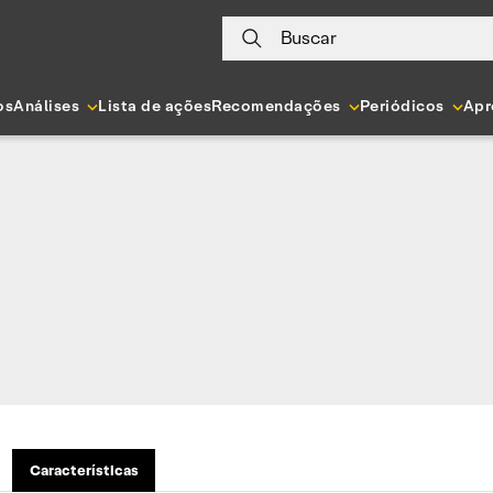
Buscar
os
Análises
Lista de ações
Recomendações
Periódicos
Apr
Características