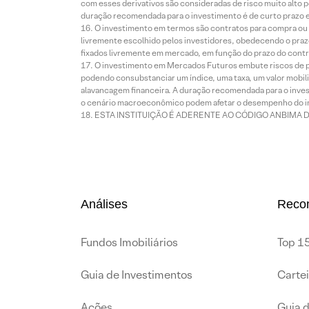
com esses derivativos são consideradas de risco muito alto p
duração recomendada para o investimento é de curto prazo e 
O investimento em termos são contratos para compra ou a
livremente escolhido pelos investidores, obedecendo o prazo
fixados livremente em mercado, em função do prazo do contr
O investimento em Mercados Futuros embute riscos de pe
podendo consubstanciar um índice, uma taxa, um valor mobiliá
alavancagem financeira. A duração recomendada para o invest
o cenário macroeconômico podem afetar o desempenho do i
ESTA INSTITUIÇÃO É ADERENTE AO CÓDIGO ANBIMA 
Análises
Reco
Fundos Imobiliários
Top 15
Guia de Investimentos
Carte
Ações
Guia 