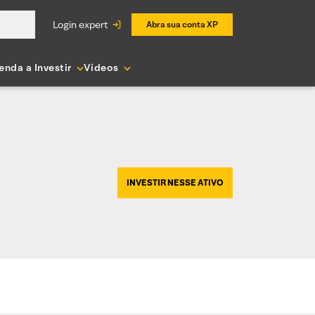
login expert
Abra sua conta XP
enda a Investir
Vídeos
INVESTIR NESSE ATIVO