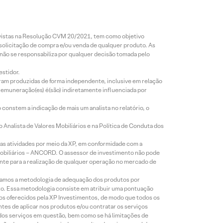
revistas na Resolução CVM 20/2021, tem como objetivo
 solicitação de compra e/ou venda de qualquer produto. As
 não se responsabiliza por qualquer decisão tomada pelo
estidor.
foram produzidas de forma independente, inclusive em relação
 remuneração(es) é(são) indiretamente influenciada por
constem a indicação de mais um analista no relatório, o
Analista de Valores Mobiliários e na Política de Conduta dos
s atividades por meio da XP, em conformidade com a
Mobiliários – ANCORD. O assessor de investimento não pode
iente para a realização de qualquer operação no mercado de
lizamos a metodologia de adequação dos produtos por
to. Essa metodologia consiste em atribuir uma pontuação
tos oferecidos pela XP Investimentos, de modo que todos os
ntes de aplicar nos produtos e/ou contratar os serviços
 dos serviços em questão, bem como se há limitações de