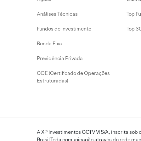
Análises Técnicas
Top F
Fundos de Investimento
Top 3
Renda Fixa
Previdência Privada
COE (Certificado de Operações
Estruturadas)
A XP Investimentos CCTVM S/A, inscrita sob o
Brasil.Toda comunicação através de rede mund