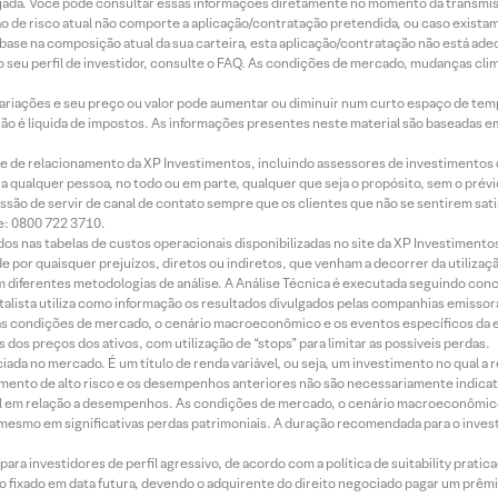
jada. Você pode consultar essas informações diretamente no momento da transmissã
ação de risco atual não comporte a aplicação/contratação pretendida, ou caso exista
m base na composição atual da sua carteira, esta aplicação/contratação não está ad
 seu perfil de investidor, consulte o FAQ. As condições de mercado, mudanças cl
 variações e seu preço ou valor pode aumentar ou diminuir num curto espaço de t
 não é líquida de impostos. As informações presentes neste material são baseadas e
rede de relacionamento da XP Investimentos, incluindo assessores de investimentos
ara qualquer pessoa, no todo ou em parte, qualquer que seja o propósito, sem o pr
ssão de servir de canal de contato sempre que os clientes que não se sentirem sat
e: 0800 722 3710.
dos nas tabelas de custos operacionais disponibilizadas no site da XP Investimento
 por quaisquer prejuízos, diretos ou indiretos, que venham a decorrer da utilizaç
 diferentes metodologias de análise. A Análise Técnica é executada seguindo conc
alista utiliza como informação os resultados divulgados pelas companhias emissora
 condições de mercado, o cenário macroeconômico e os eventos específicos da em
dos preços dos ativos, com utilização de “stops” para limitar as possíveis perdas.
ada no mercado. É um título de renda variável, ou seja, um investimento no qual a r
mento de alto risco e os desempenhos anteriores não são necessariamente indicat
terial em relação a desempenhos. As condições de mercado, o cenário macroeconômi
mesmo em significativas perdas patrimoniais. A duração recomendada para o inves
ra investidores de perfil agressivo, de acordo com a política de suitability prat
 fixado em data futura, devendo o adquirente do direito negociado pagar um prê