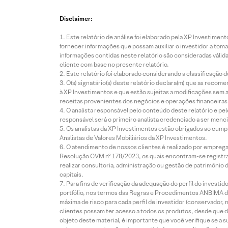
Disclaimer:
Este relatório de análise foi elaborado pela XP Investim
fornecer informações que possam auxiliar o investidor a toma
informações contidas neste relatório são consideradas válida
cliente com base no presente relatório.
Este relatório foi elaborado considerando a classificação d
O(s) signatário(s) deste relatório declara(m) que as reco
à XP Investimentos e que estão sujeitas a modificações sem 
receitas provenientes dos negócios e operações financeiras 
O analista responsável pelo conteúdo deste relatório e pe
responsável será o primeiro analista credenciado a ser menci
Os analistas da XP Investimentos estão obrigados ao cumpr
Analistas de Valores Mobiliários da XP Investimentos.
O atendimento de nossos clientes é realizado por empreg
Resolução CVM nº 178/2023, os quais encontram-se registrad
realizar consultoria, administração ou gestão de patrimônio 
capitais.
Para fins de verificação da adequação do perfil do invest
portfólio, nos termos das Regras e Procedimentos ANBIMA de
máxima de risco para cada perfil de investidor (conservado
clientes possam ter acesso a todos os produtos, desde que de
objeto deste material, é importante que você verifique se a