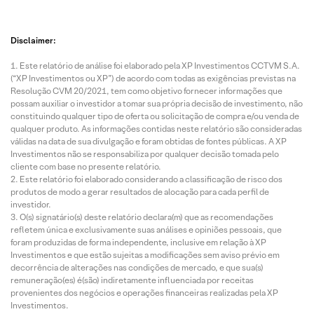
Disclaimer:
Este relatório de análise foi elaborado pela XP Investimentos CCTVM S.A.
(“XP Investimentos ou XP”) de acordo com todas as exigências previstas na
Resolução CVM 20/2021, tem como objetivo fornecer informações que
possam auxiliar o investidor a tomar sua própria decisão de investimento, não
constituindo qualquer tipo de oferta ou solicitação de compra e/ou venda de
qualquer produto. As informações contidas neste relatório são consideradas
válidas na data de sua divulgação e foram obtidas de fontes públicas. A XP
Investimentos não se responsabiliza por qualquer decisão tomada pelo
cliente com base no presente relatório.
Este relatório foi elaborado considerando a classificação de risco dos
produtos de modo a gerar resultados de alocação para cada perfil de
investidor.
O(s) signatário(s) deste relatório declara(m) que as recomendações
refletem única e exclusivamente suas análises e opiniões pessoais, que
foram produzidas de forma independente, inclusive em relação à XP
Investimentos e que estão sujeitas a modificações sem aviso prévio em
decorrência de alterações nas condições de mercado, e que sua(s)
remuneração(es) é(são) indiretamente influenciada por receitas
provenientes dos negócios e operações financeiras realizadas pela XP
Investimentos.