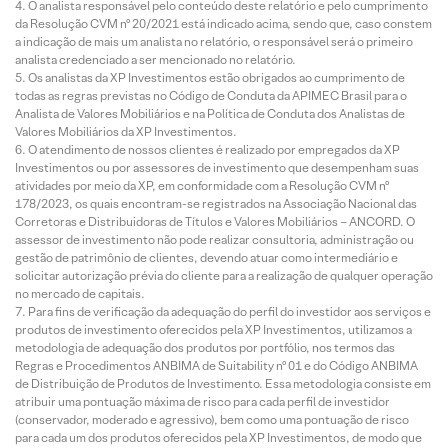
O analista responsável pelo conteúdo deste relatório e pelo cumprimento
da Resolução CVM nº 20/2021 está indicado acima, sendo que, caso constem
a indicação de mais um analista no relatório, o responsável será o primeiro
analista credenciado a ser mencionado no relatório.
Os analistas da XP Investimentos estão obrigados ao cumprimento de
todas as regras previstas no Código de Conduta da APIMEC Brasil para o
Analista de Valores Mobiliários e na Política de Conduta dos Analistas de
Valores Mobiliários da XP Investimentos.
O atendimento de nossos clientes é realizado por empregados da XP
Investimentos ou por assessores de investimento que desempenham suas
atividades por meio da XP, em conformidade com a Resolução CVM nº
178/2023, os quais encontram-se registrados na Associação Nacional das
Corretoras e Distribuidoras de Títulos e Valores Mobiliários – ANCORD. O
assessor de investimento não pode realizar consultoria, administração ou
gestão de patrimônio de clientes, devendo atuar como intermediário e
solicitar autorização prévia do cliente para a realização de qualquer operação
no mercado de capitais.
Para fins de verificação da adequação do perfil do investidor aos serviços e
produtos de investimento oferecidos pela XP Investimentos, utilizamos a
metodologia de adequação dos produtos por portfólio, nos termos das
Regras e Procedimentos ANBIMA de Suitability nº 01 e do Código ANBIMA
de Distribuição de Produtos de Investimento. Essa metodologia consiste em
atribuir uma pontuação máxima de risco para cada perfil de investidor
(conservador, moderado e agressivo), bem como uma pontuação de risco
para cada um dos produtos oferecidos pela XP Investimentos, de modo que