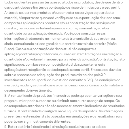
todos os clientes possam ter acesso a todos os produtos, desde que dentro
das quantidades e limites da pontuação de risco definidas para o seu perfil.
Antes de aplicar nos produtos e/ou contratar os serviços objeto deste
material, é importante que você verifique se a sua pontuação de risco atual
comporta a aplicação nos produtos e/ou a contratação dos serviços em
questão, bem como se há limitações de volume, concentração e/ou
quantidade para a aplicação desejada. Você pode consultar essas
informações diretamente no momento da transmissão da sua ordem ou,
ainda, consultando o risco geral da sua carteira na tela de carteira (Visão
Risco). Caso a sua pontuação de risco atual não comporte a
aplicação/contratação pretendida, ou caso existam limitações em relação à
quantidade e/ou volume financeiro para a referida aplicação/contratação, isto
significa que, com base na composição atual da sua carteira, esta
aplicação/contratação não está adequada ao seu perfil. Em caso de dúvidas
sobre o processo de adequação dos produtos oferecidos pela XP
Investimentos ao seu perfil de investidor, consulte o FAQ. As condições de
mercado, mudanças climáticas e o cenário macroeconômico podem afetar o
desempenho do investimento.
A rentabilidade de produtos financeiros pode apresentar variações e seu
preço ou valor pode aumentar ou diminuir num curto espaço de tempo. Os
desempenhos anteriores não são necessariamente indicativos de resultados
futuros. A rentabilidade divulgada não é líquida de impostos. As informações
presentes neste material são baseadas em simulações e os resultados reais
poderão ser significativamente diferentes.
Este relatório é destinado à circulação exclusiva para a rede de