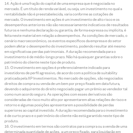
Ação é uma fração do capital de uma empresa que é negociada no
mercado. É um título de renda variável, ou seja, um investimento no qual a
rentabilidade não é preestabelecida, varia conforme as cotações de
mercado. O investimento em ações é um investimento de alto risco e os
desempenhos anteriores não são necessariamente indicativos de resultados
futuros e nenhuma declaração ou garantia, de forma expressa ou implícita, é
feita neste material em relação a desempenhos. As condições de mercado, o
cenário macroeconômico, os eventos específicos da empresa e do setor
podem afetar o desempenho do investimento, podendo resultar até mesmo
em significativas perdas patrimoniais. A duração recomendada para o
investimento é de médio-longo prazo. Não há quaisquer garantias sobre o
patrimônio do cliente neste tipo de produto.
O investimento em opções é preferencialmente indicado para
investidores de perfil agressivo, de acordo com a política de suitability
praticada pela XP Investimentos. No mercado de opções, são negociados
direitos de compra ou venda de um bem por preço fixado em data futura,
devendo o adquirente do direito negociado pagar um prêmio ao vendedor tal
como num acordo seguro. As operações com esses derivativos são
consideradas de risco muito alto por apresentarem altas relações de risco e
retorno e algumas posições apresentarem a possibilidade de perdas
superiores ao capital investido. A duração recomendada para o investimento
é de curto prazo e o patrimônio do cliente não está garantido neste tipo de
produto.
O investimento em termos são contratos para compra ou a venda de uma
determinada quantidade de ações, a um preço fixado, para liquidação em