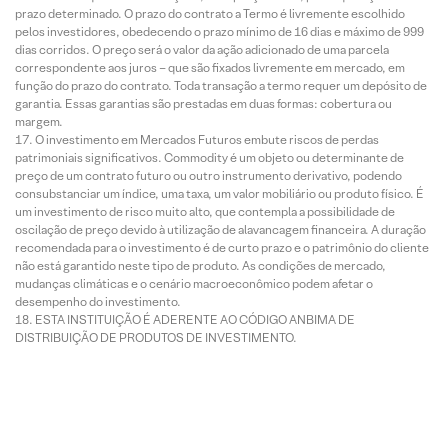
prazo determinado. O prazo do contrato a Termo é livremente escolhido
pelos investidores, obedecendo o prazo mínimo de 16 dias e máximo de 999
dias corridos. O preço será o valor da ação adicionado de uma parcela
correspondente aos juros – que são fixados livremente em mercado, em
função do prazo do contrato. Toda transação a termo requer um depósito de
garantia. Essas garantias são prestadas em duas formas: cobertura ou
margem.
O investimento em Mercados Futuros embute riscos de perdas
patrimoniais significativos. Commodity é um objeto ou determinante de
preço de um contrato futuro ou outro instrumento derivativo, podendo
consubstanciar um índice, uma taxa, um valor mobiliário ou produto físico. É
um investimento de risco muito alto, que contempla a possibilidade de
oscilação de preço devido à utilização de alavancagem financeira. A duração
recomendada para o investimento é de curto prazo e o patrimônio do cliente
não está garantido neste tipo de produto. As condições de mercado,
mudanças climáticas e o cenário macroeconômico podem afetar o
desempenho do investimento.
ESTA INSTITUIÇÃO É ADERENTE AO CÓDIGO ANBIMA DE
DISTRIBUIÇÃO DE PRODUTOS DE INVESTIMENTO.