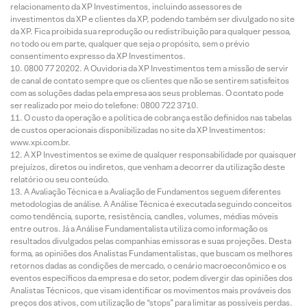
relacionamento da XP Investimentos, incluindo assessores de
investimentos da XP e clientes da XP, podendo também ser divulgado no site
da XP. Fica proibida sua reprodução ou redistribuição para qualquer pessoa,
no todo ou em parte, qualquer que seja o propósito, sem o prévio
consentimento expresso da XP Investimentos.
0800 77 20202. A Ouvidoria da XP Investimentos tem a missão de servir
de canal de contato sempre que os clientes que não se sentirem satisfeitos
com as soluções dadas pela empresa aos seus problemas. O contato pode
ser realizado por meio do telefone: 0800 722 3710.
O custo da operação e a política de cobrança estão definidos nas tabelas
de custos operacionais disponibilizadas no site da XP Investimentos:
www.xpi.com.br.
A XP Investimentos se exime de qualquer responsabilidade por quaisquer
prejuízos, diretos ou indiretos, que venham a decorrer da utilização deste
relatório ou seu conteúdo.
A Avaliação Técnica e a Avaliação de Fundamentos seguem diferentes
metodologias de análise. A Análise Técnica é executada seguindo conceitos
como tendência, suporte, resistência, candles, volumes, médias móveis
entre outros. Já a Análise Fundamentalista utiliza como informação os
resultados divulgados pelas companhias emissoras e suas projeções. Desta
forma, as opiniões dos Analistas Fundamentalistas, que buscam os melhores
retornos dadas as condições de mercado, o cenário macroeconômico e os
eventos específicos da empresa e do setor, podem divergir das opiniões dos
Analistas Técnicos, que visam identificar os movimentos mais prováveis dos
preços dos ativos, com utilização de “stops” para limitar as possíveis perdas.