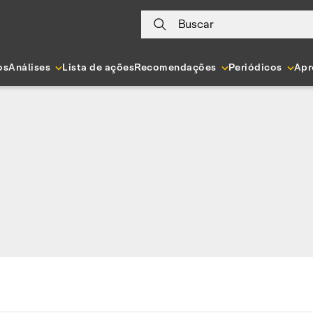
Buscar
os
Análises
Lista de ações
Recomendações
Periódicos
Apr