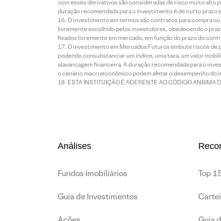
com esses derivativos são consideradas de risco muito alto p
duração recomendada para o investimento é de curto prazo e 
O investimento em termos são contratos para compra ou a
livremente escolhido pelos investidores, obedecendo o prazo
fixados livremente em mercado, em função do prazo do contr
O investimento em Mercados Futuros embute riscos de pe
podendo consubstanciar um índice, uma taxa, um valor mobiliá
alavancagem financeira. A duração recomendada para o invest
o cenário macroeconômico podem afetar o desempenho do i
ESTA INSTITUIÇÃO É ADERENTE AO CÓDIGO ANBIMA 
Análises
Reco
Fundos Imobiliários
Top 15
Guia de Investimentos
Carte
Ações
Guia 