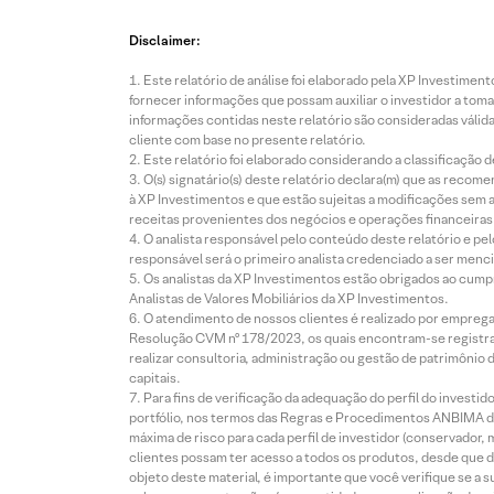
Disclaimer:
Este relatório de análise foi elaborado pela XP Investim
fornecer informações que possam auxiliar o investidor a toma
informações contidas neste relatório são consideradas válida
cliente com base no presente relatório.
Este relatório foi elaborado considerando a classificação d
O(s) signatário(s) deste relatório declara(m) que as reco
à XP Investimentos e que estão sujeitas a modificações sem 
receitas provenientes dos negócios e operações financeiras 
O analista responsável pelo conteúdo deste relatório e pe
responsável será o primeiro analista credenciado a ser menci
Os analistas da XP Investimentos estão obrigados ao cumpr
Analistas de Valores Mobiliários da XP Investimentos.
O atendimento de nossos clientes é realizado por empreg
Resolução CVM nº 178/2023, os quais encontram-se registrad
realizar consultoria, administração ou gestão de patrimônio 
capitais.
Para fins de verificação da adequação do perfil do invest
portfólio, nos termos das Regras e Procedimentos ANBIMA de
máxima de risco para cada perfil de investidor (conservado
clientes possam ter acesso a todos os produtos, desde que de
objeto deste material, é importante que você verifique se a