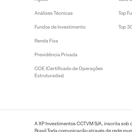
Análises Técnicas
Top F
Fundos de Investimento
Top 3
Renda Fixa
Previdência Privada
COE (Certificado de Operações
Estruturadas)
A XP Investimentos CCTVM S/A, inscrita sob o
Brasil.Toda comunicação através de rede mund