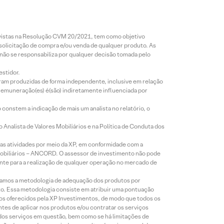
revistas na Resolução CVM 20/2021, tem como objetivo
 solicitação de compra e/ou venda de qualquer produto. As
 não se responsabiliza por qualquer decisão tomada pelo
estidor.
foram produzidas de forma independente, inclusive em relação
 remuneração(es) é(são) indiretamente influenciada por
constem a indicação de mais um analista no relatório, o
Analista de Valores Mobiliários e na Política de Conduta dos
s atividades por meio da XP, em conformidade com a
Mobiliários – ANCORD. O assessor de investimento não pode
iente para a realização de qualquer operação no mercado de
lizamos a metodologia de adequação dos produtos por
to. Essa metodologia consiste em atribuir uma pontuação
tos oferecidos pela XP Investimentos, de modo que todos os
ntes de aplicar nos produtos e/ou contratar os serviços
 dos serviços em questão, bem como se há limitações de