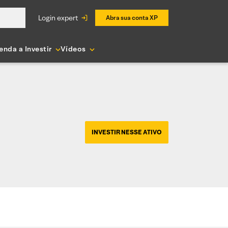
login expert
Abra sua conta XP
enda a Investir
Vídeos
INVESTIR NESSE ATIVO