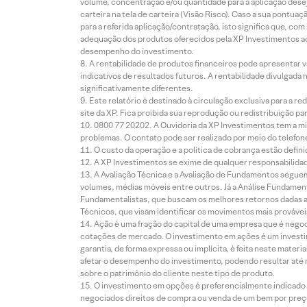
volume, concentração e/ou quantidade para a aplicação dese
carteira na tela de carteira (Visão Risco). Caso a sua pontu
para a referida aplicação/contratação, isto significa que, co
adequação dos produtos oferecidos pela XP Investimentos ao
desempenho do investimento.
A rentabilidade de produtos financeiros pode apresentar
indicativos de resultados futuros. A rentabilidade divulgada
significativamente diferentes.
Este relatório é destinado à circulação exclusiva para a 
site da XP. Fica proibida sua reprodução ou redistribuição p
0800 77 20202. A Ouvidoria da XP Investimentos tem a mi
problemas. O contato pode ser realizado por meio do telefon
O custo da operação e a política de cobrança estão defini
A XP Investimentos se exime de qualquer responsabilidade
A Avaliação Técnica e a Avaliação de Fundamentos seguem
volumes, médias móveis entre outros. Já a Análise Fundament
Fundamentalistas, que buscam os melhores retornos dadas as
Técnicos, que visam identificar os movimentos mais prováveis 
Ação é uma fração do capital de uma empresa que é negoci
cotações de mercado. O investimento em ações é um investi
garantia, de forma expressa ou implícita, é feita neste ma
afetar o desempenho do investimento, podendo resultar até 
sobre o patrimônio do cliente neste tipo de produto.
O investimento em opções é preferencialmente indicado pa
negociados direitos de compra ou venda de um bem por preço