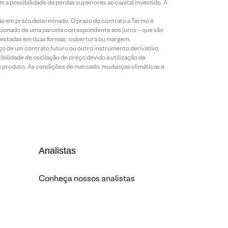
a possibilidade de perdas superiores ao capital investido. A
ão em prazo determinado. O prazo do contrato a Termo é
icionado de uma parcela correspondente aos juros – que são
prestadas em duas formas: cobertura ou margem.
o de um contrato futuro ou outro instrumento derivativo,
bilidade de oscilação de preço devido à utilização de
de produto. As condições de mercado, mudanças climáticas e
Analistas
Conheça nossos analistas