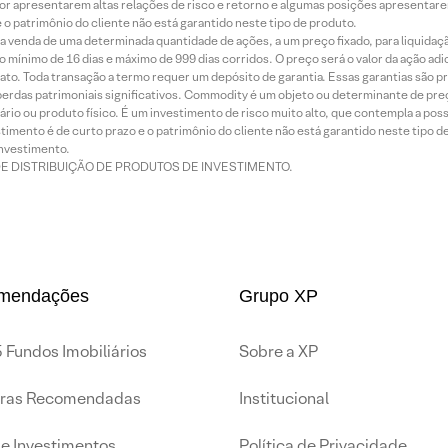
or apresentarem altas relações de risco e retorno e algumas posições apresentarem 
o patrimônio do cliente não está garantido neste tipo de produto.
 venda de uma determinada quantidade de ações, a um preço fixado, para liquidaç
 mínimo de 16 dias e máximo de 999 dias corridos. O preço será o valor da ação ad
ato. Toda transação a termo requer um depósito de garantia. Essas garantias são 
rdas patrimoniais significativos. Commodity é um objeto ou determinante de preç
rio ou produto físico. É um investimento de risco muito alto, que contempla a possi
imento é de curto prazo e o patrimônio do cliente não está garantido neste tipo 
nvestimento.
DE DISTRIBUIÇÃO DE PRODUTOS DE INVESTIMENTO.
mendações
Grupo XP
 Fundos Imobiliários
Sobre a XP
iras Recomendadas
Institucional
de Investimentos
Política de Privacidade