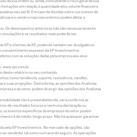
o da sua ordem ou, ainda, consultando o risco geral da sua
m limitações em relação à quantidade e/ou volume financeiro
equada ao seu perfil. Em caso de dúvidas sobre o processo de
imáticas e o cenário macroeconômico podem afetar o
empo. Os desempenhos anteriores não são necessariamente
m simulações e os resultados reais poderão ser
 da XP e clientes da XP, podendo também ser divulgado no
évio consentimento expresso da XP Investimentos.
isfeitos com as soluções dadas pela empresa aos seus
s: www.xpi.com.br.
ão deste relatório ou seu conteúdo.
eitos como tendência, suporte, resistência, candles,
s e suas projeções. Desta forma, as opiniões dos Analistas
presa e do setor, podem divergir das opiniões dos Analistas
entabilidade não é preestabelecida, varia conforme as
ivos de resultados futuros e nenhuma declaração ou
co, os eventos específicos da empresa e do setor podem
timento é de médio-longo prazo. Não há quaisquer garantias
icada pela XP Investimentos. No mercado de opções, são
mio ao vendedor tal como num acordo seguro. As operações