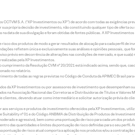
entos CCTVM S.A. (“XP Investimentos ou XP”) de acordo com todas as exigências p
r sua própria decisão de investimento, não constituindo qualquer tipo de oferta ou
s na data de sua divulgação e foram obtidas de fontes públicas. A XP Investimentos
e risco dos produtos de modo a gerar resultados de alocação para cada perfil de inv
mendações refletem única e exclusivamente suas análises e opiniões pessoais, que 
aviso prévio em decorrência de alterações nas condições de mercado, e que sua(s)
realizadas pela XP Investimentos.
lo cumprimento da Resolução CVM nº 20/2021 está indicado acima, sendo que, caso 
onado no relatório.
imento de todas as regras previstas no Código de Conduta da APIMEC Brasil para o 
ados da XP Investimentos ou por assessores de investimento que desempenham sua
os na Associação Nacional das Corretoras e Distribuidoras de Títulos e Valores 
de clientes, devendo atuar como intermediário e solicitar autorização prévia do cl
idor aos serviços e produtos de investimento oferecidos pela XP Investimentos, uti
 Suitability nº 01 e do Código ANBIMA de Distribuição de Produtos de Investimen
r, moderado e agressivo), bem como uma pontuação de risco para cada um dos produ
ntro das quantidades e limites da pontuação de risco definidas para o seu perfil. A
 sua pontuação de risco atual comporta a aplicação nos produtos e/ou a contratação