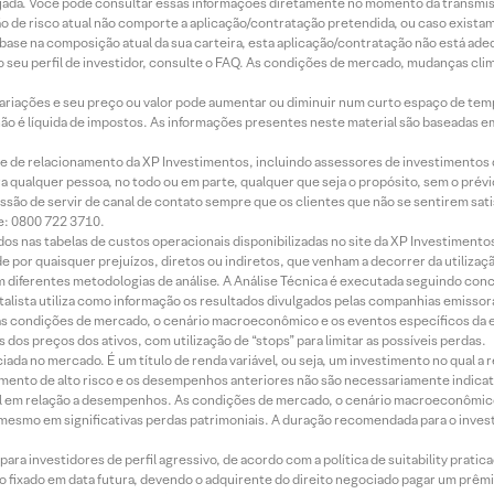
jada. Você pode consultar essas informações diretamente no momento da transmissã
ação de risco atual não comporte a aplicação/contratação pretendida, ou caso exista
m base na composição atual da sua carteira, esta aplicação/contratação não está ad
 seu perfil de investidor, consulte o FAQ. As condições de mercado, mudanças cl
 variações e seu preço ou valor pode aumentar ou diminuir num curto espaço de t
 não é líquida de impostos. As informações presentes neste material são baseadas e
rede de relacionamento da XP Investimentos, incluindo assessores de investimentos
ara qualquer pessoa, no todo ou em parte, qualquer que seja o propósito, sem o pr
ssão de servir de canal de contato sempre que os clientes que não se sentirem sat
e: 0800 722 3710.
dos nas tabelas de custos operacionais disponibilizadas no site da XP Investimento
 por quaisquer prejuízos, diretos ou indiretos, que venham a decorrer da utilizaç
 diferentes metodologias de análise. A Análise Técnica é executada seguindo conc
alista utiliza como informação os resultados divulgados pelas companhias emissora
 condições de mercado, o cenário macroeconômico e os eventos específicos da em
dos preços dos ativos, com utilização de “stops” para limitar as possíveis perdas.
ada no mercado. É um título de renda variável, ou seja, um investimento no qual a r
mento de alto risco e os desempenhos anteriores não são necessariamente indicat
terial em relação a desempenhos. As condições de mercado, o cenário macroeconômi
mesmo em significativas perdas patrimoniais. A duração recomendada para o inves
ra investidores de perfil agressivo, de acordo com a política de suitability prat
 fixado em data futura, devendo o adquirente do direito negociado pagar um prê