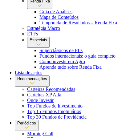
Renda Fixa
Guia de Análises
Mapa de Conteúdos
Temporada de Resultados – Renda Fixa
Estratégia Macro
ETFs
Especiais
Superclássicos de FIIs
Fundos internacionais: o guia completo
Como investir em Agro
Aprenda tudo sobre Renda Fixa
Lista de ações
Recomendações
Carteiras Recomendadas
Carteiras XP Alfa
Onde Investir
Top Fundos de Investimento
Top 15 Fundos Imobiliários
Top 30 Fundos de Previdência
Periódicos
Morning Call