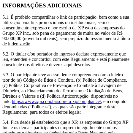
INFORMAÇÕES ADICIONAIS
5.1. É proibido compartilhar o link de participação, bem como a sua
utilização para fins promocionais ou institucionais, sem o
consentimento expresso e por escrito da XP e/ou das empresas do
Grupo XP Inc., sob pena de pagamento de multa no valor de R$
90.000,00 (noventa mil reais), sem prejuízo do ressarcimento à título
de indenização.
5.2. O titular e/ou portador do ingresso declara expressamente que
leu, entendeu e concordou com este Regulamento e está plenamente
consciente dos direitos e deveres aqui descritos.
5.3. O participante teve acesso, leu e compreendeu com o inteiro
teor do (a) Código de Ética e Conduta, (b) Política de Compliance,
(c) Política Corporativa de Prevenção e Combate à Lavagem de
Dinheiro, ao Financiamento do Terrorismo e Ocultação de Bens,
Direitos e Valores e (d) Política Anticorrupção, disponíveis no
link:
https://www.xpi.com.br/sobre-a-xp/compliance/
, em conjunto
denominadas (“Políticas”), as quais são parte integrante deste
Regulamento, para todos os efeitos legais;
5.4. Fica desde já estabelecido que a XP, as empresas do Grupo XP
Inc. e os demais participantes cumprem integralmente com os
princípios e diretrizes estabelecidas pelo Pacto Nacional pela