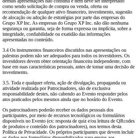
demais apresentações não constitui e nem deve ser interpretado
como sendo solicitação de compra ou venda, oferta ou
recomendação de qualquer ativo financeiro, investimento, sugestão
de alocação ou adoção de estratégias por parte das empresas do
Grupo XP Inc. As empresas do Grupo XP Inc. não dão nenhuma
segurança ou garantia, seja de forma expressa ou implícita, sobre a
integridade, confiabilidade ou exatidão das informações
apresentadas no conteúdo.
3.4 Os instrumentos financeiros discutidos nas apresentações ou
palestras podem não ser adequados para todos os investidores. Os
investidores devem obter orientação financeira independente, com
base em suas características pessoais, antes de tomar uma decisão de
investimento.
3.5. Toda e qualquer oferta, ação de divulgação, propaganda ou
atividade realizada por Patrocinadores, são de exclusiva
responsabilidade destes, não cabendo ao Evento responder pelos
atos praticados pelos mesmos ainda que no horário do Evento.
Os patrocinadores poderão receber os dados pessoais dos
participantes, por meio de recursos tecnológicos ou formulários
disponíveis no Evento (ex: resposta de quiz e/ou leitura de QRcodes
de produtos e conteúdo dos patrocinadores), nos termos desta
Política de Privacidade. Os próprios participantes que devem incluir
os dados nos formulários disponibilizados para envios aos