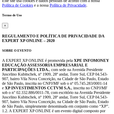
Este site usa cookies e dados pessoais de acordo com a nossa
Política de Cookies
e a nossa
Política de Privacidade
.
Termo de Uso
×
REGULAMENTO E POLÍTICA DE PRIVACIDADE DA
EXPERT XP ONLINE – 2020
SOBRE O EVENTO
A EXPERT XP ONLINE é promovida pela
XPE INFOMONEY
EDUCAÇÃO ASSESSORIA EMPRESARIAL E
PARTICIPAÇÕES LTDA.
, com sede na Avenida Presidente
Juscelino Kubitschek, nº 1909, 28º andar, Torre Sul, CEP 04.543-
907, bairro Vila Nova Conceição, na Cidade de São Paulo, Estado
de São Paulo, inscrita no CNPJ/MF sob o nº 05.745.283/0001-14
e
XP INVESTIMENTOS CCTVM S.A.
, inscrita no CNPJ/MF
sob o n° 02.332.886/0011-78, com escritório na Avenida Presidente
Juscelino Kubitschek, nº 1909, 28º andar, Torre Sul, CEP 04.543-
907, bairro Vila Nova Conceição, na Cidade de São Paulo, Estado
de São Paulo, simplesmente denominada em conjunto como “XP”.
1.2. A EXPERT XP ONLINE é um evento digital composto por