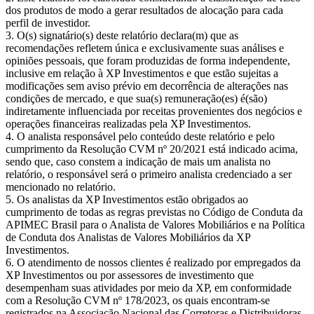
dos produtos de modo a gerar resultados de alocação para cada
perfil de investidor.
O(s) signatário(s) deste relatório declara(m) que as
recomendações refletem única e exclusivamente suas análises e
opiniões pessoais, que foram produzidas de forma independente,
inclusive em relação à XP Investimentos e que estão sujeitas a
modificações sem aviso prévio em decorrência de alterações nas
condições de mercado, e que sua(s) remuneração(es) é(são)
indiretamente influenciada por receitas provenientes dos negócios e
operações financeiras realizadas pela XP Investimentos.
O analista responsável pelo conteúdo deste relatório e pelo
cumprimento da Resolução CVM nº 20/2021 está indicado acima,
sendo que, caso constem a indicação de mais um analista no
relatório, o responsável será o primeiro analista credenciado a ser
mencionado no relatório.
Os analistas da XP Investimentos estão obrigados ao
cumprimento de todas as regras previstas no Código de Conduta da
APIMEC Brasil para o Analista de Valores Mobiliários e na Política
de Conduta dos Analistas de Valores Mobiliários da XP
Investimentos.
O atendimento de nossos clientes é realizado por empregados da
XP Investimentos ou por assessores de investimento que
desempenham suas atividades por meio da XP, em conformidade
com a Resolução CVM nº 178/2023, os quais encontram-se
registrados na Associação Nacional das Corretoras e Distribuidoras