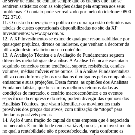
de servir de canal de contato sempre que os clientes que não se
sentirem satisfeitos com as soluções dadas pela empresa aos seus
problemas. O contato pode ser realizado por meio do telefone: 0800
722 3710.
O custo da operação e a política de cobrança estão definidos nas
tabelas de custos operacionais disponibilizadas no site da XP
Investimentos: www.xpi.com.br.
A XP Investimentos se exime de qualquer responsabilidade por
quaisquer prejuízos, diretos ou indiretos, que venham a decorrer da
utilização deste relatório ou seu conteúdo.
A Avaliação Técnica e a Avaliação de Fundamentos seguem
diferentes metodologias de análise. A Análise Técnica é executada
seguindo conceitos como tendência, suporte, resistência, candles,
volumes, médias móveis entre outros. Já a Análise Fundamentalista
utiliza como informação os resultados divulgados pelas companhias
emissoras e suas projeções. Desta forma, as opiniões dos Analistas
Fundamentalistas, que buscam os melhores retornos dadas as
condições de mercado, o cenário macroeconômico e os eventos
específicos da empresa e do setor, podem divergir das opiniões dos
Analistas Técnicos, que visam identificar os movimentos mais
prováveis dos preços dos ativos, com utilização de “stops” para
limitar as possíveis perdas.
Ação é uma fração do capital de uma empresa que é negociada
no mercado. É um título de renda variável, ou seja, um investimento
no qual a rentabilidade não é preestabelecida, varia conforme as