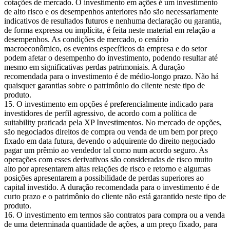
cotações de mercado. O investimento em ações é um investimento
de alto risco e os desempenhos anteriores não são necessariamente
indicativos de resultados futuros e nenhuma declaração ou garantia,
de forma expressa ou implícita, é feita neste material em relação a
desempenhos. As condições de mercado, o cenário
macroeconômico, os eventos específicos da empresa e do setor
podem afetar o desempenho do investimento, podendo resultar até
mesmo em significativas perdas patrimoniais. A duração
recomendada para o investimento é de médio-longo prazo. Não há
quaisquer garantias sobre o patrimônio do cliente neste tipo de
produto.
O investimento em opções é preferencialmente indicado para
investidores de perfil agressivo, de acordo com a política de
suitability praticada pela XP Investimentos. No mercado de opções,
são negociados direitos de compra ou venda de um bem por preço
fixado em data futura, devendo o adquirente do direito negociado
pagar um prêmio ao vendedor tal como num acordo seguro. As
operações com esses derivativos são consideradas de risco muito
alto por apresentarem altas relações de risco e retorno e algumas
posições apresentarem a possibilidade de perdas superiores ao
capital investido. A duração recomendada para o investimento é de
curto prazo e o patrimônio do cliente não está garantido neste tipo de
produto.
O investimento em termos são contratos para compra ou a venda
de uma determinada quantidade de ações, a um preço fixado, para