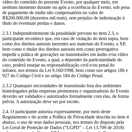
vídeo do conteúdo do presente Evento, por qualquer meio, em
nenhum momento durante ou após a ocorrência do Evento, sob pena
de pagamento de multa não compensatória no valor de
R$200.000,00 (duzentos mil reais), sem prejuízo de indenização à
título de eventuais perdas e danos.
2.3.1 Independentemente da penalidade prevista no item 2.3, o
participante reconhece que, em caso de violação do item supra, bem
como dos direitos autorais inerentes aos materiais do Evento, a XP,
bem como o titular dos direitos autorais tem como prerrogativa
impedir a prática de gravações ou transmissões em áudio e/ou vídeo
do conteúdo do Evento, a qual, a depender da particularidade do
caso, poderá ensejar na responsabilização civil e/ou penal do
infrator, nos termos da Lei 9.160/1998, bem como nos artigos 186 e
927 do Código Civil e no artigo 184 do Código Penal.
2.3.2 Quaisquer necessidades de transmissão fora dos ambientes
homologados pelas empresas promotoras e organizadoras do Evento
deverão ser validados e autorizados formalmente com elas, de forma
prévia. A autorização deve ser por escrito.
2.4. O participante autoriza expressamente, por meio deste
Regulamento e do aceite a Política de Privacidade descrita no item 4
abaixo, o uso de seus dados pessoais, nos termos do disposto pela
Lei Geral de Proteção de Dados (“LGPD” – Lei 13.709 de 2018)