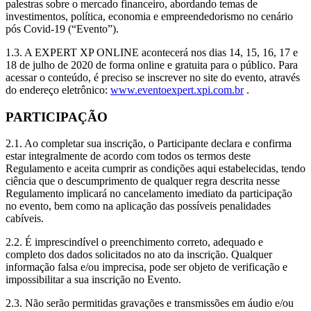
palestras sobre o mercado financeiro, abordando temas de
investimentos, política, economia e empreendedorismo no cenário
pós Covid-19 (“Evento”).
1.3. A EXPERT XP ONLINE acontecerá nos dias 14, 15, 16, 17 e
18 de julho de 2020 de forma online e gratuita para o público. Para
acessar o conteúdo, é preciso se inscrever no site do evento, através
do endereço eletrônico:
www.eventoexpert.xpi.com.br
.
PARTICIPAÇÃO
2.1. Ao completar sua inscrição, o Participante declara e confirma
estar integralmente de acordo com todos os termos deste
Regulamento e aceita cumprir as condições aqui estabelecidas, tendo
ciência que o descumprimento de qualquer regra descrita nesse
Regulamento implicará no cancelamento imediato da participação
no evento, bem como na aplicação das possíveis penalidades
cabíveis.
2.2. É imprescindível o preenchimento correto, adequado e
completo dos dados solicitados no ato da inscrição. Qualquer
informação falsa e/ou imprecisa, pode ser objeto de verificação e
impossibilitar a sua inscrição no Evento.
2.3. Não serão permitidas gravações e transmissões em áudio e/ou