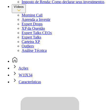
Imposto de Renda: Como declarar seus investimentos
Vídeos
Morning Call
Aprenda a Investir
Expert Drops
XP da Questão
Expert Talks CEOs
Expert Talks
Carteira XP
Outliers
Análise Técnica
Ações
W1IX34
Características