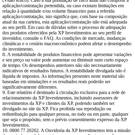
(Visão Risco). Caso a sua pontuação de risco atual não comporte a
aplicação/contratação pretendida, ou caso existam limitações em
relação à quantidade e/ou volume financeiro para a referida
aplicação/contratação, isto significa que, com base na composição
atual da sua carteira, esta aplicação/contratação não está adequada
ao seu perfil. Em caso de dúvidas sobre o processo de adequação
dos produtos oferecidos pela XP Investimentos ao seu perfil de
investidor, consulte o FAQ. As condições de mercado, mudanças
climáticas e o cenário macroeconômico podem afetar o desempenho
do investimento.
A rentabilidade de produtos financeiros pode apresentar variações
e seu preço ou valor pode aumentar ou diminuir num curto espaço
de tempo. Os desempenhos anteriores não são necessariamente
indicativos de resultados futuros. A rentabilidade divulgada não é
líquida de impostos. As informações presentes neste material são
baseadas em simulações e os resultados reais poderão ser
significativamente diferentes.
Este relatório é destinado à circulação exclusiva para a rede de
relacionamento da XP Investimentos, incluindo assessores de
investimentos da XP e clientes da XP, podendo também ser
divulgado no site da XP. Fica proibida sua reprodução ou
redistribuição para qualquer pessoa, no todo ou em parte, qualquer
que seja o propósito, sem o prévio consentimento expresso da XP
Investimentos.
0800 77 20202. A Ouvidoria da XP Investimentos tem a missão