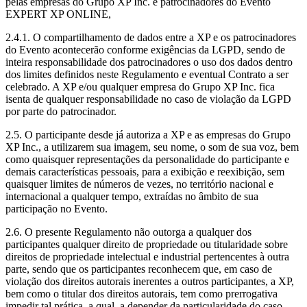
pelas empresas do Grupo XP Inc. e patrocinadores do Evento
EXPERT XP ONLINE,
2.4.1. O compartilhamento de dados entre a XP e os patrocinadores
do Evento acontecerão conforme exigências da LGPD, sendo de
inteira responsabilidade dos patrocinadores o uso dos dados dentro
dos limites definidos neste Regulamento e eventual Contrato a ser
celebrado. A XP e/ou qualquer empresa do Grupo XP Inc. fica
isenta de qualquer responsabilidade no caso de violação da LGPD
por parte do patrocinador.
2.5. O participante desde já autoriza a XP e as empresas do Grupo
XP Inc., a utilizarem sua imagem, seu nome, o som de sua voz, bem
como quaisquer representações da personalidade do participante e
demais características pessoais, para a exibição e reexibição, sem
quaisquer limites de números de vezes, no território nacional e
internacional a qualquer tempo, extraídas no âmbito de sua
participação no Evento.
2.6. O presente Regulamento não outorga a qualquer dos
participantes qualquer direito de propriedade ou titularidade sobre
direitos de propriedade intelectual e industrial pertencentes à outra
parte, sendo que os participantes reconhecem que, em caso de
violação dos direitos autorais inerentes a outros participantes, a XP,
bem como o titular dos direitos autorais, tem como prerrogativa
impedir tal prática, a qual, a depender da particularidade do caso,