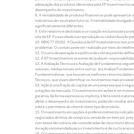
adequação dos produtos oferecidos pela XP Investimentos ao
desempenho do investimento.
A rentabilidade de produtos financeiros pode apresentar
indicativos de resultados futuros. A rentabilidade divulgada
significativamente diferentes.
Este relatório é destinado à circulação exclusiva para a 
site da XP. Fica proibida sua reprodução ou redistribuição p
0800 77 20202. A Ouvidoria da XP Investimentos tem a mi
problemas. O contato pode ser realizado por meio do telefon
O custo da operação e a política de cobrança estão defini
A XP Investimentos se exime de qualquer responsabilidade
A Avaliação Técnica e a Avaliação de Fundamentos seguem
volumes, médias móveis entre outros. Já a Análise Fundament
Fundamentalistas, que buscam os melhores retornos dadas as
Técnicos, que visam identificar os movimentos mais prováveis 
Ação é uma fração do capital de uma empresa que é negoci
cotações de mercado. O investimento em ações é um investi
garantia, de forma expressa ou implícita, é feita neste ma
afetar o desempenho do investimento, podendo resultar até 
sobre o patrimônio do cliente neste tipo de produto.
O investimento em opções é preferencialmente indicado pa
negociados direitos de compra ou venda de um bem por preço
com esses derivativos são consideradas de risco muito alto p
duração recomendada para o investimento é de curto prazo e 
O investimento em termos são contratos para compra ou a