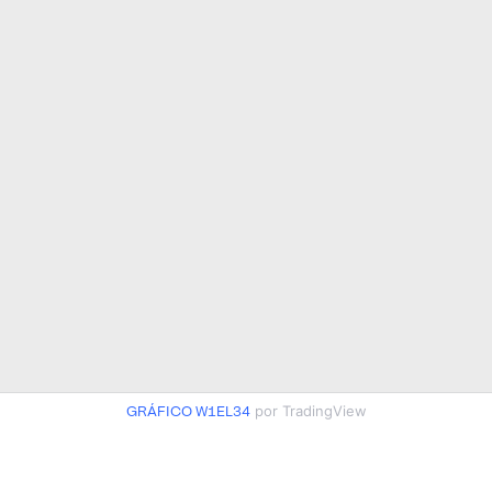
GRÁFICO W1EL34
por TradingView