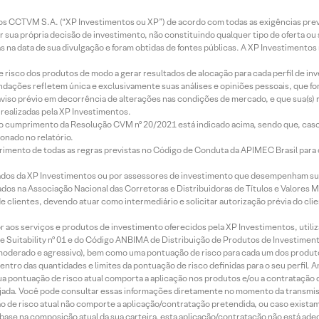
entos CCTVM S.A. (“XP Investimentos ou XP”) de acordo com todas as exigências p
r sua própria decisão de investimento, não constituindo qualquer tipo de oferta ou
s na data de sua divulgação e foram obtidas de fontes públicas. A XP Investimentos
e risco dos produtos de modo a gerar resultados de alocação para cada perfil de inv
mendações refletem única e exclusivamente suas análises e opiniões pessoais, que 
aviso prévio em decorrência de alterações nas condições de mercado, e que sua(s)
realizadas pela XP Investimentos.
lo cumprimento da Resolução CVM nº 20/2021 está indicado acima, sendo que, caso 
onado no relatório.
imento de todas as regras previstas no Código de Conduta da APIMEC Brasil para o 
ados da XP Investimentos ou por assessores de investimento que desempenham sua
os na Associação Nacional das Corretoras e Distribuidoras de Títulos e Valores 
de clientes, devendo atuar como intermediário e solicitar autorização prévia do cl
idor aos serviços e produtos de investimento oferecidos pela XP Investimentos, uti
 Suitability nº 01 e do Código ANBIMA de Distribuição de Produtos de Investimen
r, moderado e agressivo), bem como uma pontuação de risco para cada um dos produ
ntro das quantidades e limites da pontuação de risco definidas para o seu perfil. A
 sua pontuação de risco atual comporta a aplicação nos produtos e/ou a contratação
jada. Você pode consultar essas informações diretamente no momento da transmissã
ação de risco atual não comporte a aplicação/contratação pretendida, ou caso exista
m base na composição atual da sua carteira, esta aplicação/contratação não está ad