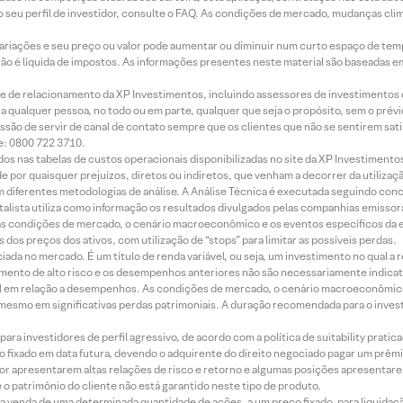
 seu perfil de investidor, consulte o FAQ. As condições de mercado, mudanças cl
 variações e seu preço ou valor pode aumentar ou diminuir num curto espaço de t
 não é líquida de impostos. As informações presentes neste material são baseadas e
rede de relacionamento da XP Investimentos, incluindo assessores de investimentos
ara qualquer pessoa, no todo ou em parte, qualquer que seja o propósito, sem o pr
ssão de servir de canal de contato sempre que os clientes que não se sentirem sat
e: 0800 722 3710.
dos nas tabelas de custos operacionais disponibilizadas no site da XP Investimento
 por quaisquer prejuízos, diretos ou indiretos, que venham a decorrer da utilizaç
 diferentes metodologias de análise. A Análise Técnica é executada seguindo conc
alista utiliza como informação os resultados divulgados pelas companhias emissora
 condições de mercado, o cenário macroeconômico e os eventos específicos da em
dos preços dos ativos, com utilização de “stops” para limitar as possíveis perdas.
ada no mercado. É um título de renda variável, ou seja, um investimento no qual a r
mento de alto risco e os desempenhos anteriores não são necessariamente indicat
terial em relação a desempenhos. As condições de mercado, o cenário macroeconômi
mesmo em significativas perdas patrimoniais. A duração recomendada para o inves
ra investidores de perfil agressivo, de acordo com a política de suitability prat
 fixado em data futura, devendo o adquirente do direito negociado pagar um prê
or apresentarem altas relações de risco e retorno e algumas posições apresentarem 
o patrimônio do cliente não está garantido neste tipo de produto.
 venda de uma determinada quantidade de ações, a um preço fixado, para liquidaç