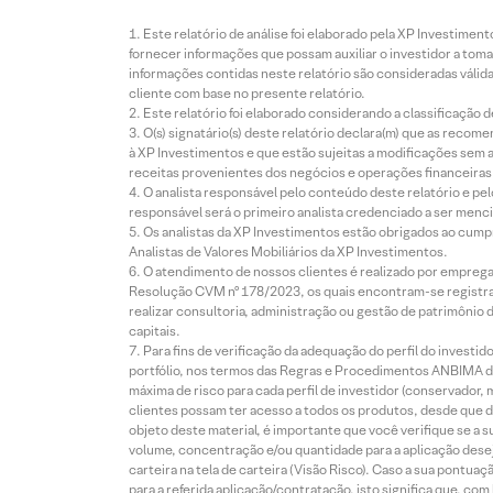
Este relatório de análise foi elaborado pela XP Investim
fornecer informações que possam auxiliar o investidor a toma
informações contidas neste relatório são consideradas válida
cliente com base no presente relatório.
Este relatório foi elaborado considerando a classificação d
O(s) signatário(s) deste relatório declara(m) que as reco
à XP Investimentos e que estão sujeitas a modificações sem 
receitas provenientes dos negócios e operações financeiras 
O analista responsável pelo conteúdo deste relatório e pe
responsável será o primeiro analista credenciado a ser menci
Os analistas da XP Investimentos estão obrigados ao cumpr
Analistas de Valores Mobiliários da XP Investimentos.
O atendimento de nossos clientes é realizado por empreg
Resolução CVM nº 178/2023, os quais encontram-se registrad
realizar consultoria, administração ou gestão de patrimônio 
capitais.
Para fins de verificação da adequação do perfil do invest
portfólio, nos termos das Regras e Procedimentos ANBIMA de
máxima de risco para cada perfil de investidor (conservado
clientes possam ter acesso a todos os produtos, desde que de
objeto deste material, é importante que você verifique se a
volume, concentração e/ou quantidade para a aplicação dese
carteira na tela de carteira (Visão Risco). Caso a sua pontu
para a referida aplicação/contratação, isto significa que, co