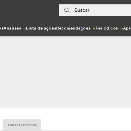
Buscar
os
Análises
Lista de ações
Recomendações
Periódicos
Apr
Características