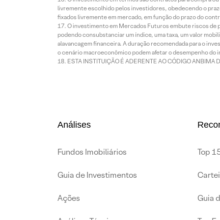
livremente escolhido pelos investidores, obedecendo o prazo
fixados livremente em mercado, em função do prazo do contr
O investimento em Mercados Futuros embute riscos de pe
podendo consubstanciar um índice, uma taxa, um valor mobiliá
alavancagem financeira. A duração recomendada para o invest
o cenário macroeconômico podem afetar o desempenho do i
ESTA INSTITUIÇÃO É ADERENTE AO CÓDIGO ANBIMA 
Análises
Reco
Fundos Imobiliários
Top 15
Guia de Investimentos
Carte
Ações
Guia 