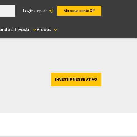
login expert
Abra sua conta XP
enda a Investir
Vídeos
INVESTIR NESSE ATIVO