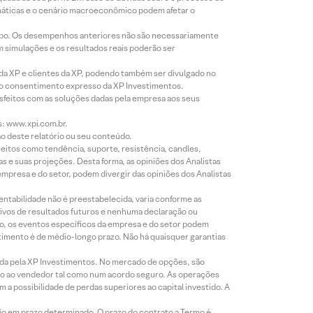
imáticas e o cenário macroeconômico podem afetar o
empo. Os desempenhos anteriores não são necessariamente
m simulações e os resultados reais poderão ser
 da XP e clientes da XP, podendo também ser divulgado no
évio consentimento expresso da XP Investimentos.
isfeitos com as soluções dadas pela empresa aos seus
s: www.xpi.com.br.
ão deste relatório ou seu conteúdo.
eitos como tendência, suporte, resistência, candles,
s e suas projeções. Desta forma, as opiniões dos Analistas
presa e do setor, podem divergir das opiniões dos Analistas
entabilidade não é preestabelecida, varia conforme as
ivos de resultados futuros e nenhuma declaração ou
co, os eventos específicos da empresa e do setor podem
timento é de médio-longo prazo. Não há quaisquer garantias
icada pela XP Investimentos. No mercado de opções, são
mio ao vendedor tal como num acordo seguro. As operações
a possibilidade de perdas superiores ao capital investido. A
ão em prazo determinado. O prazo do contrato a Termo é