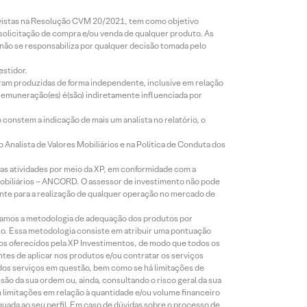
revistas na Resolução CVM 20/2021, tem como objetivo
 solicitação de compra e/ou venda de qualquer produto. As
 não se responsabiliza por qualquer decisão tomada pelo
estidor.
foram produzidas de forma independente, inclusive em relação
 remuneração(es) é(são) indiretamente influenciada por
constem a indicação de mais um analista no relatório, o
Analista de Valores Mobiliários e na Política de Conduta dos
s atividades por meio da XP, em conformidade com a
Mobiliários – ANCORD. O assessor de investimento não pode
iente para a realização de qualquer operação no mercado de
lizamos a metodologia de adequação dos produtos por
to. Essa metodologia consiste em atribuir uma pontuação
tos oferecidos pela XP Investimentos, de modo que todos os
ntes de aplicar nos produtos e/ou contratar os serviços
 dos serviços em questão, bem como se há limitações de
o da sua ordem ou, ainda, consultando o risco geral da sua
m limitações em relação à quantidade e/ou volume financeiro
equada ao seu perfil. Em caso de dúvidas sobre o processo de