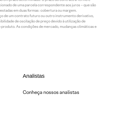
icionado de uma parcela correspondente aos juros – que são
prestadas em duas formas: cobertura ou margem.
o de um contrato futuro ou outro instrumento derivativo,
bilidade de oscilação de preço devido à utilização de
de produto. As condições de mercado, mudanças climáticas e
Analistas
Conheça nossos analistas