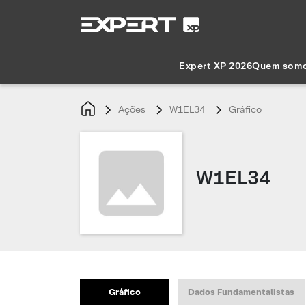
Expert XP 2026
Quem som
Ações
W1EL34
Gráfico
W1EL34
Gráfico
Dados Fundamentalistas