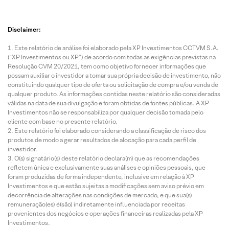
Disclaimer:
Este relatório de análise foi elaborado pela XP Investimentos CCTVM S.A.
(“XP Investimentos ou XP”) de acordo com todas as exigências previstas na
Resolução CVM 20/2021, tem como objetivo fornecer informações que
possam auxiliar o investidor a tomar sua própria decisão de investimento, não
constituindo qualquer tipo de oferta ou solicitação de compra e/ou venda de
qualquer produto. As informações contidas neste relatório são consideradas
válidas na data de sua divulgação e foram obtidas de fontes públicas. A XP
Investimentos não se responsabiliza por qualquer decisão tomada pelo
cliente com base no presente relatório.
Este relatório foi elaborado considerando a classificação de risco dos
produtos de modo a gerar resultados de alocação para cada perfil de
investidor.
O(s) signatário(s) deste relatório declara(m) que as recomendações
refletem única e exclusivamente suas análises e opiniões pessoais, que
foram produzidas de forma independente, inclusive em relação à XP
Investimentos e que estão sujeitas a modificações sem aviso prévio em
decorrência de alterações nas condições de mercado, e que sua(s)
remuneração(es) é(são) indiretamente influenciada por receitas
provenientes dos negócios e operações financeiras realizadas pela XP
Investimentos.