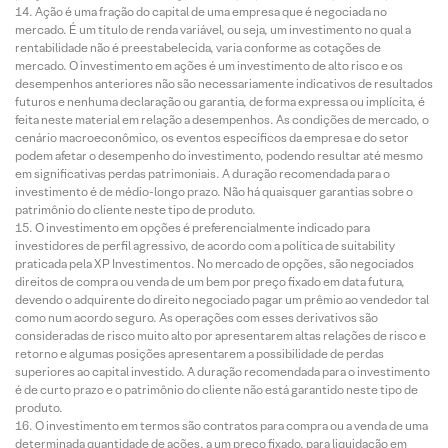
Ação é uma fração do capital de uma empresa que é negociada no
mercado. É um título de renda variável, ou seja, um investimento no qual a
rentabilidade não é preestabelecida, varia conforme as cotações de
mercado. O investimento em ações é um investimento de alto risco e os
desempenhos anteriores não são necessariamente indicativos de resultados
futuros e nenhuma declaração ou garantia, de forma expressa ou implícita, é
feita neste material em relação a desempenhos. As condições de mercado, o
cenário macroeconômico, os eventos específicos da empresa e do setor
podem afetar o desempenho do investimento, podendo resultar até mesmo
em significativas perdas patrimoniais. A duração recomendada para o
investimento é de médio-longo prazo. Não há quaisquer garantias sobre o
patrimônio do cliente neste tipo de produto.
O investimento em opções é preferencialmente indicado para
investidores de perfil agressivo, de acordo com a política de suitability
praticada pela XP Investimentos. No mercado de opções, são negociados
direitos de compra ou venda de um bem por preço fixado em data futura,
devendo o adquirente do direito negociado pagar um prêmio ao vendedor tal
como num acordo seguro. As operações com esses derivativos são
consideradas de risco muito alto por apresentarem altas relações de risco e
retorno e algumas posições apresentarem a possibilidade de perdas
superiores ao capital investido. A duração recomendada para o investimento
é de curto prazo e o patrimônio do cliente não está garantido neste tipo de
produto.
O investimento em termos são contratos para compra ou a venda de uma
determinada quantidade de ações, a um preço fixado, para liquidação em