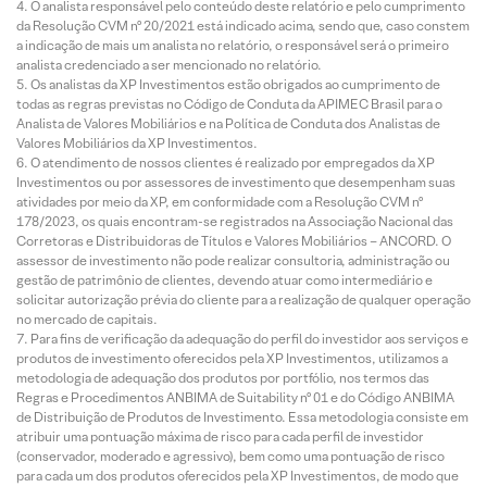
O analista responsável pelo conteúdo deste relatório e pelo cumprimento
da Resolução CVM nº 20/2021 está indicado acima, sendo que, caso constem
a indicação de mais um analista no relatório, o responsável será o primeiro
analista credenciado a ser mencionado no relatório.
Os analistas da XP Investimentos estão obrigados ao cumprimento de
todas as regras previstas no Código de Conduta da APIMEC Brasil para o
Analista de Valores Mobiliários e na Política de Conduta dos Analistas de
Valores Mobiliários da XP Investimentos.
O atendimento de nossos clientes é realizado por empregados da XP
Investimentos ou por assessores de investimento que desempenham suas
atividades por meio da XP, em conformidade com a Resolução CVM nº
178/2023, os quais encontram-se registrados na Associação Nacional das
Corretoras e Distribuidoras de Títulos e Valores Mobiliários – ANCORD. O
assessor de investimento não pode realizar consultoria, administração ou
gestão de patrimônio de clientes, devendo atuar como intermediário e
solicitar autorização prévia do cliente para a realização de qualquer operação
no mercado de capitais.
Para fins de verificação da adequação do perfil do investidor aos serviços e
produtos de investimento oferecidos pela XP Investimentos, utilizamos a
metodologia de adequação dos produtos por portfólio, nos termos das
Regras e Procedimentos ANBIMA de Suitability nº 01 e do Código ANBIMA
de Distribuição de Produtos de Investimento. Essa metodologia consiste em
atribuir uma pontuação máxima de risco para cada perfil de investidor
(conservador, moderado e agressivo), bem como uma pontuação de risco
para cada um dos produtos oferecidos pela XP Investimentos, de modo que