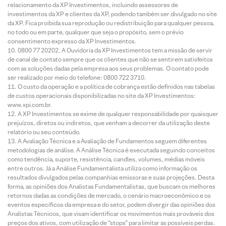
relacionamento da XP Investimentos, incluindo assessores de
investimentos da XP e clientes da XP, podendo também ser divulgado no site
da XP. Fica proibida sua reprodução ou redistribuição para qualquer pessoa,
no todo ou em parte, qualquer que seja o propósito, sem o prévio
consentimento expresso da XP Investimentos.
0800 77 20202. A Ouvidoria da XP Investimentos tem a missão de servir
de canal de contato sempre que os clientes que não se sentirem satisfeitos
com as soluções dadas pela empresa aos seus problemas. O contato pode
ser realizado por meio do telefone: 0800 722 3710.
O custo da operação e a política de cobrança estão definidos nas tabelas
de custos operacionais disponibilizadas no site da XP Investimentos:
www.xpi.com.br.
A XP Investimentos se exime de qualquer responsabilidade por quaisquer
prejuízos, diretos ou indiretos, que venham a decorrer da utilização deste
relatório ou seu conteúdo.
A Avaliação Técnica e a Avaliação de Fundamentos seguem diferentes
metodologias de análise. A Análise Técnica é executada seguindo conceitos
como tendência, suporte, resistência, candles, volumes, médias móveis
entre outros. Já a Análise Fundamentalista utiliza como informação os
resultados divulgados pelas companhias emissoras e suas projeções. Desta
forma, as opiniões dos Analistas Fundamentalistas, que buscam os melhores
retornos dadas as condições de mercado, o cenário macroeconômico e os
eventos específicos da empresa e do setor, podem divergir das opiniões dos
Analistas Técnicos, que visam identificar os movimentos mais prováveis dos
preços dos ativos, com utilização de “stops” para limitar as possíveis perdas.