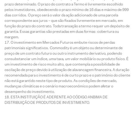
prazo determinado. O prazo do contrato a Termo é livremente escolhido
pelos investidores, obedecendo o prazo mínimo de 16 dias e máximo de 999
dias corridos. O preço será o valor da ação adicionado de uma parcela
correspondente aos juros – que são fixados livremente em mercado, em
função do prazo do contrato. Toda transação a termo requer um depósito de
garantia. Essas garantias são prestadas em duas formas: cobertura ou
margem.
O investimento em Mercados Futuros embute riscos de perdas
patrimoniais significativos. Commodity é um objeto ou determinante de
preço de um contrato futuro ou outro instrumento derivativo, podendo
consubstanciar um índice, uma taxa, um valor mobiliário ou produto físico. É
um investimento de risco muito alto, que contempla a possibilidade de
oscilação de preço devido à utilização de alavancagem financeira. A duração
recomendada para o investimento é de curto prazo e o patrimônio do cliente
não está garantido neste tipo de produto. As condições de mercado,
mudanças climáticas e o cenário macroeconômico podem afetar o
desempenho do investimento.
ESTA INSTITUIÇÃO É ADERENTE AO CÓDIGO ANBIMA DE
DISTRIBUIÇÃO DE PRODUTOS DE INVESTIMENTO.