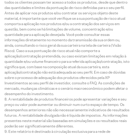
todos os clientes possam ter acesso a todos os produtos, desde que dentro
das quantidades e limites da pontuação de risco definidas para o seu perfil.
Antes de aplicar nos produtos e/ou contratar os serviços objeto deste
material, é importante que você verifique se a sua pontuação de risco atual
comporta a aplicação nos produtos e/ou a contratação dos serviços em
questão, bem como se há limitações de volume, concentração e/ou
quantidade para a aplicação desejada. Você pode consultar essas
informações diretamente no momento da transmissão da sua ordem ou,
ainda, consultando o risco geral da sua carteira na tela de carteira (Visão
Risco). Caso a sua pontuação de risco atual não comporte a
aplicação/contratação pretendida, ou caso existam limitações em relação à
quantidade e/ou volume financeiro para a referida aplicação/contratação, isto
significa que, com base na composição atual da sua carteira, esta
aplicação/contratação não está adequada ao seu perfil. Em caso de dúvidas
sobre o processo de adequação dos produtos oferecidos pela XP
Investimentos ao seu perfil de investidor, consulte o FAQ. As condições de
mercado, mudanças climáticas e o cenário macroeconômico podem afetar o
desempenho do investimento.
A rentabilidade de produtos financeiros pode apresentar variações e seu
preço ou valor pode aumentar ou diminuir num curto espaço de tempo. Os
desempenhos anteriores não são necessariamente indicativos de resultados
futuros. A rentabilidade divulgada não é líquida de impostos. As informações
presentes neste material são baseadas em simulações e os resultados reais
poderão ser significativamente diferentes.
Este relatório é destinado à circulação exclusiva para a rede de