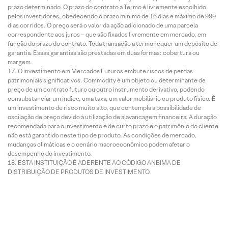
prazo determinado. O prazo do contrato a Termo é livremente escolhido
pelos investidores, obedecendo o prazo mínimo de 16 dias e máximo de 999
dias corridos. O preço será o valor da ação adicionado de uma parcela
correspondente aos juros – que são fixados livremente em mercado, em
função do prazo do contrato. Toda transação a termo requer um depósito de
garantia. Essas garantias são prestadas em duas formas: cobertura ou
margem.
O investimento em Mercados Futuros embute riscos de perdas
patrimoniais significativos. Commodity é um objeto ou determinante de
preço de um contrato futuro ou outro instrumento derivativo, podendo
consubstanciar um índice, uma taxa, um valor mobiliário ou produto físico. É
um investimento de risco muito alto, que contempla a possibilidade de
oscilação de preço devido à utilização de alavancagem financeira. A duração
recomendada para o investimento é de curto prazo e o patrimônio do cliente
não está garantido neste tipo de produto. As condições de mercado,
mudanças climáticas e o cenário macroeconômico podem afetar o
desempenho do investimento.
ESTA INSTITUIÇÃO É ADERENTE AO CÓDIGO ANBIMA DE
DISTRIBUIÇÃO DE PRODUTOS DE INVESTIMENTO.