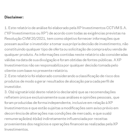
Disclaimer:
Este relatório de análise foi elaborado pela XP Investimentos CCTVM S.A.
(“XP Investimentos ou XP”) de acordo com todas as exigências previstas na
Resolução CVM 20/2021, tem como objetivo fornecer informações que
possam auxiliar o investidor a tomar sua própria decisão de investimento, não
constituindo qualquer tipo de oferta ou solicitação de compra e/ou venda de
qualquer produto. As informações contidas neste relatório são consideradas
válidas na data de sua divulgação e foram obtidas de fontes públicas. A XP
Investimentos não se responsabiliza por qualquer decisão tomada pelo
cliente com base no presente relatório.
Este relatório foi elaborado considerando a classificação de risco dos
produtos de modo a gerar resultados de alocação para cada perfil de
investidor.
O(s) signatário(s) deste relatório declara(m) que as recomendações
refletem única e exclusivamente suas análises e opiniões pessoais, que
foram produzidas de forma independente, inclusive em relação à XP
Investimentos e que estão sujeitas a modificações sem aviso prévio em
decorrência de alterações nas condições de mercado, e que sua(s)
remuneração(es) é(são) indiretamente influenciada por receitas
provenientes dos negócios e operações financeiras realizadas pela XP
Investimentos.