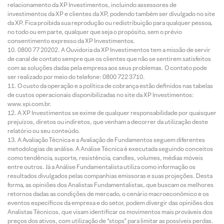
relacionamento da XP Investimentos, incluindo assessores de
investimentos da XP e clientes da XP, podendo também ser divulgado no site
da XP. Fica proibida sua reprodução ou redistribuição para qualquer pessoa,
no todo ou em parte, qualquer que seja o propósito, sem o prévio
consentimento expresso da XP Investimentos.
0800 77 20202. A Ouvidoria da XP Investimentos tem a missão de servir
de canal de contato sempre que os clientes que não se sentirem satisfeitos
com as soluções dadas pela empresa aos seus problemas. O contato pode
ser realizado por meio do telefone: 0800 722 3710.
O custo da operação e a política de cobrança estão definidos nas tabelas
de custos operacionais disponibilizadas no site da XP Investimentos:
www.xpi.com.br.
A XP Investimentos se exime de qualquer responsabilidade por quaisquer
prejuízos, diretos ou indiretos, que venham a decorrer da utilização deste
relatório ou seu conteúdo.
A Avaliação Técnica e a Avaliação de Fundamentos seguem diferentes
metodologias de análise. A Análise Técnica é executada seguindo conceitos
como tendência, suporte, resistência, candles, volumes, médias móveis
entre outros. Já a Análise Fundamentalista utiliza como informação os
resultados divulgados pelas companhias emissoras e suas projeções. Desta
forma, as opiniões dos Analistas Fundamentalistas, que buscam os melhores
retornos dadas as condições de mercado, o cenário macroeconômico e os
eventos específicos da empresa e do setor, podem divergir das opiniões dos
Analistas Técnicos, que visam identificar os movimentos mais prováveis dos
preços dos ativos, com utilização de “stops” para limitar as possíveis perdas.