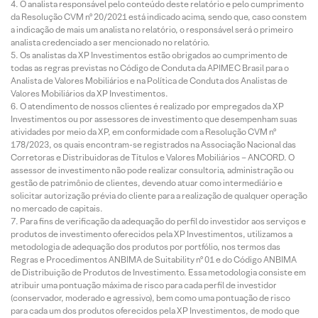
O analista responsável pelo conteúdo deste relatório e pelo cumprimento
da Resolução CVM nº 20/2021 está indicado acima, sendo que, caso constem
a indicação de mais um analista no relatório, o responsável será o primeiro
analista credenciado a ser mencionado no relatório.
Os analistas da XP Investimentos estão obrigados ao cumprimento de
todas as regras previstas no Código de Conduta da APIMEC Brasil para o
Analista de Valores Mobiliários e na Política de Conduta dos Analistas de
Valores Mobiliários da XP Investimentos.
O atendimento de nossos clientes é realizado por empregados da XP
Investimentos ou por assessores de investimento que desempenham suas
atividades por meio da XP, em conformidade com a Resolução CVM nº
178/2023, os quais encontram-se registrados na Associação Nacional das
Corretoras e Distribuidoras de Títulos e Valores Mobiliários – ANCORD. O
assessor de investimento não pode realizar consultoria, administração ou
gestão de patrimônio de clientes, devendo atuar como intermediário e
solicitar autorização prévia do cliente para a realização de qualquer operação
no mercado de capitais.
Para fins de verificação da adequação do perfil do investidor aos serviços e
produtos de investimento oferecidos pela XP Investimentos, utilizamos a
metodologia de adequação dos produtos por portfólio, nos termos das
Regras e Procedimentos ANBIMA de Suitability nº 01 e do Código ANBIMA
de Distribuição de Produtos de Investimento. Essa metodologia consiste em
atribuir uma pontuação máxima de risco para cada perfil de investidor
(conservador, moderado e agressivo), bem como uma pontuação de risco
para cada um dos produtos oferecidos pela XP Investimentos, de modo que