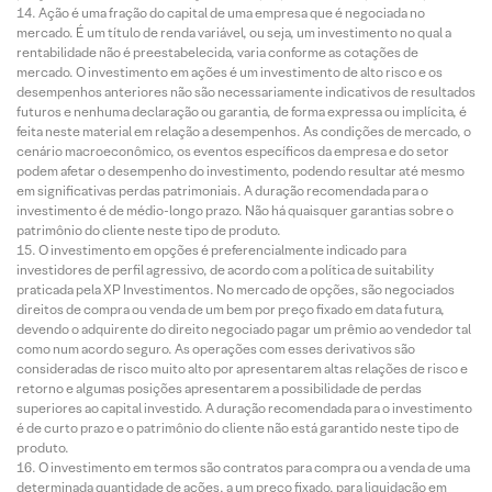
Ação é uma fração do capital de uma empresa que é negociada no
mercado. É um título de renda variável, ou seja, um investimento no qual a
rentabilidade não é preestabelecida, varia conforme as cotações de
mercado. O investimento em ações é um investimento de alto risco e os
desempenhos anteriores não são necessariamente indicativos de resultados
futuros e nenhuma declaração ou garantia, de forma expressa ou implícita, é
feita neste material em relação a desempenhos. As condições de mercado, o
cenário macroeconômico, os eventos específicos da empresa e do setor
podem afetar o desempenho do investimento, podendo resultar até mesmo
em significativas perdas patrimoniais. A duração recomendada para o
investimento é de médio-longo prazo. Não há quaisquer garantias sobre o
patrimônio do cliente neste tipo de produto.
O investimento em opções é preferencialmente indicado para
investidores de perfil agressivo, de acordo com a política de suitability
praticada pela XP Investimentos. No mercado de opções, são negociados
direitos de compra ou venda de um bem por preço fixado em data futura,
devendo o adquirente do direito negociado pagar um prêmio ao vendedor tal
como num acordo seguro. As operações com esses derivativos são
consideradas de risco muito alto por apresentarem altas relações de risco e
retorno e algumas posições apresentarem a possibilidade de perdas
superiores ao capital investido. A duração recomendada para o investimento
é de curto prazo e o patrimônio do cliente não está garantido neste tipo de
produto.
O investimento em termos são contratos para compra ou a venda de uma
determinada quantidade de ações, a um preço fixado, para liquidação em