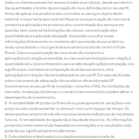
todos os clientes possam ter acesso a todos os produtos, desde que dentro
das quantidades e limites da pontuação de risco definidas para o seu perfil.
Antes de aplicar nos produtos e/ou contratar os serviços objeto deste
material, é importante que você verifique se a sua pontuação de risco atual
comporta a aplicação nos produtos e/ou a contratação dos serviços em
questão, bem como se há limitações de volume, concentração e/ou
quantidade para a aplicação desejada. Você pode consultar essas
informações diretamente no momento da transmissão da sua ordem ou,
ainda, consultando o risco geral da sua carteira na tela de carteira (Visão
Risco). Caso a sua pontuação de risco atual não comporte a
aplicação/contratação pretendida, ou caso existam limitações em relação à
quantidade e/ou volume financeiro para a referida aplicação/contratação, isto
significa que, com base na composição atual da sua carteira, esta
aplicação/contratação não está adequada ao seu perfil. Em caso de dúvidas
sobre o processo de adequação dos produtos oferecidos pela XP
Investimentos ao seu perfil de investidor, consulte o FAQ. As condições de
mercado, mudanças climáticas e o cenário macroeconômico podem afetar o
desempenho do investimento.
A rentabilidade de produtos financeiros pode apresentar variações e seu
preço ou valor pode aumentar ou diminuir num curto espaço de tempo. Os
desempenhos anteriores não são necessariamente indicativos de resultados
futuros. A rentabilidade divulgada não é líquida de impostos. As informações
presentes neste material são baseadas em simulações e os resultados reais
poderão ser significativamente diferentes.
Este relatório é destinado à circulação exclusiva para a rede de