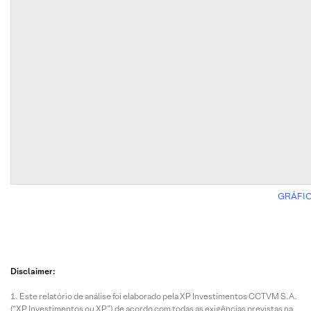
GRÁFIC
Disclaimer:
Este relatório de análise foi elaborado pela XP Investimentos CCTVM S.A.
(“XP Investimentos ou XP”) de acordo com todas as exigências previstas na