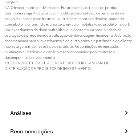
margem.
O investimento em Mercados Futuros embute riscos de perdas
patrimoniais significativos. Commodity é um objeto ou determinante de
preço de um contrato futuro ou outro instrumento derivativo, podendo
consubstanciar um índice, uma taxa, um valor mobiliário ou produto físico. É
um investimento de risco muito alto, que contempla a possibilidade de
oscilação de preço devido à utilização de alavancagem financeira. A duração
recomendada para o investimento é de curto prazo e o patrimônio do cliente
não está garantido neste tipo de produto. As condições de mercado,
mudanças climáticas e o cenário macroeconômico podem afetar o
desempenho do investimento.
ESTA INSTITUIÇÃO É ADERENTE AO CÓDIGO ANBIMA DE
DISTRIBUIÇÃO DE PRODUTOS DE INVESTIMENTO.
Análises
Recomendações