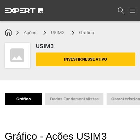
Ações
USIM3
Gráfico
USIM3
INVESTIR NESSE ATIVO
Gráfico
Dados Fundamentalistas
Característic
Gráfico - Ações USIM3