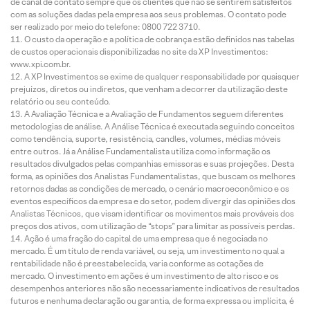
de canal de contato sempre que os clientes que não se sentirem satisfeitos
com as soluções dadas pela empresa aos seus problemas. O contato pode
ser realizado por meio do telefone: 0800 722 3710.
O custo da operação e a política de cobrança estão definidos nas tabelas
de custos operacionais disponibilizadas no site da XP Investimentos:
www.xpi.com.br.
A XP Investimentos se exime de qualquer responsabilidade por quaisquer
prejuízos, diretos ou indiretos, que venham a decorrer da utilização deste
relatório ou seu conteúdo.
A Avaliação Técnica e a Avaliação de Fundamentos seguem diferentes
metodologias de análise. A Análise Técnica é executada seguindo conceitos
como tendência, suporte, resistência, candles, volumes, médias móveis
entre outros. Já a Análise Fundamentalista utiliza como informação os
resultados divulgados pelas companhias emissoras e suas projeções. Desta
forma, as opiniões dos Analistas Fundamentalistas, que buscam os melhores
retornos dadas as condições de mercado, o cenário macroeconômico e os
eventos específicos da empresa e do setor, podem divergir das opiniões dos
Analistas Técnicos, que visam identificar os movimentos mais prováveis dos
preços dos ativos, com utilização de “stops” para limitar as possíveis perdas.
Ação é uma fração do capital de uma empresa que é negociada no
mercado. É um título de renda variável, ou seja, um investimento no qual a
rentabilidade não é preestabelecida, varia conforme as cotações de
mercado. O investimento em ações é um investimento de alto risco e os
desempenhos anteriores não são necessariamente indicativos de resultados
futuros e nenhuma declaração ou garantia, de forma expressa ou implícita, é