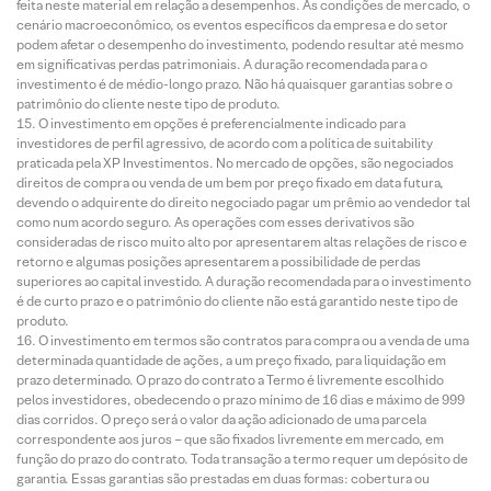
feita neste material em relação a desempenhos. As condições de mercado, o
cenário macroeconômico, os eventos específicos da empresa e do setor
podem afetar o desempenho do investimento, podendo resultar até mesmo
em significativas perdas patrimoniais. A duração recomendada para o
investimento é de médio-longo prazo. Não há quaisquer garantias sobre o
patrimônio do cliente neste tipo de produto.
O investimento em opções é preferencialmente indicado para
investidores de perfil agressivo, de acordo com a política de suitability
praticada pela XP Investimentos. No mercado de opções, são negociados
direitos de compra ou venda de um bem por preço fixado em data futura,
devendo o adquirente do direito negociado pagar um prêmio ao vendedor tal
como num acordo seguro. As operações com esses derivativos são
consideradas de risco muito alto por apresentarem altas relações de risco e
retorno e algumas posições apresentarem a possibilidade de perdas
superiores ao capital investido. A duração recomendada para o investimento
é de curto prazo e o patrimônio do cliente não está garantido neste tipo de
produto.
O investimento em termos são contratos para compra ou a venda de uma
determinada quantidade de ações, a um preço fixado, para liquidação em
prazo determinado. O prazo do contrato a Termo é livremente escolhido
pelos investidores, obedecendo o prazo mínimo de 16 dias e máximo de 999
dias corridos. O preço será o valor da ação adicionado de uma parcela
correspondente aos juros – que são fixados livremente em mercado, em
função do prazo do contrato. Toda transação a termo requer um depósito de
garantia. Essas garantias são prestadas em duas formas: cobertura ou