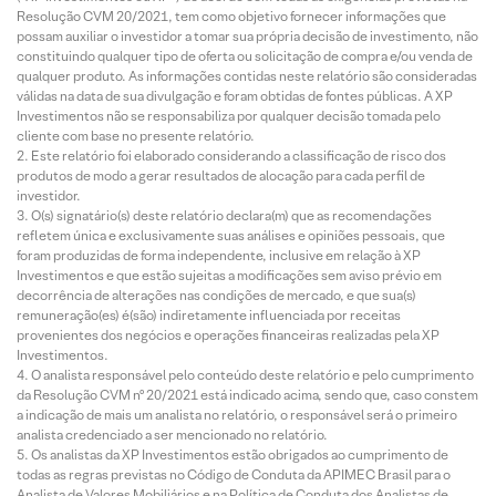
Resolução CVM 20/2021, tem como objetivo fornecer informações que
possam auxiliar o investidor a tomar sua própria decisão de investimento, não
constituindo qualquer tipo de oferta ou solicitação de compra e/ou venda de
qualquer produto. As informações contidas neste relatório são consideradas
válidas na data de sua divulgação e foram obtidas de fontes públicas. A XP
Investimentos não se responsabiliza por qualquer decisão tomada pelo
cliente com base no presente relatório.
Este relatório foi elaborado considerando a classificação de risco dos
produtos de modo a gerar resultados de alocação para cada perfil de
investidor.
O(s) signatário(s) deste relatório declara(m) que as recomendações
refletem única e exclusivamente suas análises e opiniões pessoais, que
foram produzidas de forma independente, inclusive em relação à XP
Investimentos e que estão sujeitas a modificações sem aviso prévio em
decorrência de alterações nas condições de mercado, e que sua(s)
remuneração(es) é(são) indiretamente influenciada por receitas
provenientes dos negócios e operações financeiras realizadas pela XP
Investimentos.
O analista responsável pelo conteúdo deste relatório e pelo cumprimento
da Resolução CVM nº 20/2021 está indicado acima, sendo que, caso constem
a indicação de mais um analista no relatório, o responsável será o primeiro
analista credenciado a ser mencionado no relatório.
Os analistas da XP Investimentos estão obrigados ao cumprimento de
todas as regras previstas no Código de Conduta da APIMEC Brasil para o
Analista de Valores Mobiliários e na Política de Conduta dos Analistas de