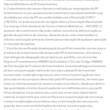
Valores Mobiliários da XP Investimentos.
O atendimento de nossos clientes é realizado por empregados da XP
Investimentos ou por assessores de investimento que desempenham suas
atividades por meio da XP, em conformidade com a Resolução CVM nº
178/2023, os quais encontram-se registrados na Associação Nacional das
Corretoras e Distribuidoras de Títulos e Valores Mobiliários – ANCORD. O
assessor de investimento não pode realizar consultoria, administração ou
gestão de patrimônio de clientes, devendo atuar como intermediário e
solicitar autorização prévia do cliente para a realização de qualquer operação
no mercado de capitais.
Para fins de verificação da adequação do perfil do investidor aos serviços e
produtos de investimento oferecidos pela XP Investimentos, utilizamos a
metodologia de adequação dos produtos por portfólio, nos termos das
Regras e Procedimentos ANBIMA de Suitability nº 01 e do Código ANBIMA
de Distribuição de Produtos de Investimento. Essa metodologia consiste em
atribuir uma pontuação máxima de risco para cada perfil de investidor
(conservador, moderado e agressivo), bem como uma pontuação de risco
para cada um dos produtos oferecidos pela XP Investimentos, de modo que
todos os clientes possam ter acesso a todos os produtos, desde que dentro
das quantidades e limites da pontuação de risco definidas para o seu perfil.
Antes de aplicar nos produtos e/ou contratar os serviços objeto deste
material, é importante que você verifique se a sua pontuação de risco atual
comporta a aplicação nos produtos e/ou a contratação dos serviços em
questão, bem como se há limitações de volume, concentração e/ou