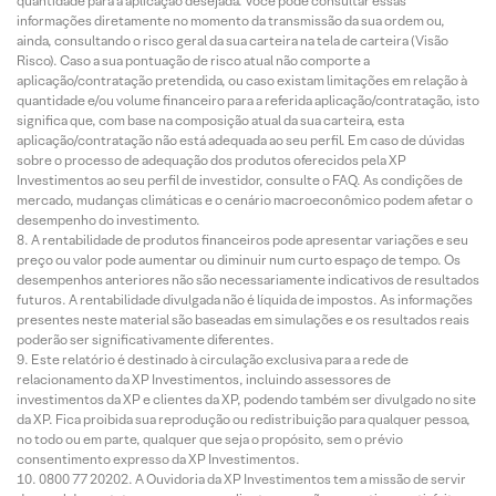
quantidade para a aplicação desejada. Você pode consultar essas
informações diretamente no momento da transmissão da sua ordem ou,
ainda, consultando o risco geral da sua carteira na tela de carteira (Visão
Risco). Caso a sua pontuação de risco atual não comporte a
aplicação/contratação pretendida, ou caso existam limitações em relação à
quantidade e/ou volume financeiro para a referida aplicação/contratação, isto
significa que, com base na composição atual da sua carteira, esta
aplicação/contratação não está adequada ao seu perfil. Em caso de dúvidas
sobre o processo de adequação dos produtos oferecidos pela XP
Investimentos ao seu perfil de investidor, consulte o FAQ. As condições de
mercado, mudanças climáticas e o cenário macroeconômico podem afetar o
desempenho do investimento.
A rentabilidade de produtos financeiros pode apresentar variações e seu
preço ou valor pode aumentar ou diminuir num curto espaço de tempo. Os
desempenhos anteriores não são necessariamente indicativos de resultados
futuros. A rentabilidade divulgada não é líquida de impostos. As informações
presentes neste material são baseadas em simulações e os resultados reais
poderão ser significativamente diferentes.
Este relatório é destinado à circulação exclusiva para a rede de
relacionamento da XP Investimentos, incluindo assessores de
investimentos da XP e clientes da XP, podendo também ser divulgado no site
da XP. Fica proibida sua reprodução ou redistribuição para qualquer pessoa,
no todo ou em parte, qualquer que seja o propósito, sem o prévio
consentimento expresso da XP Investimentos.
0800 77 20202. A Ouvidoria da XP Investimentos tem a missão de servir