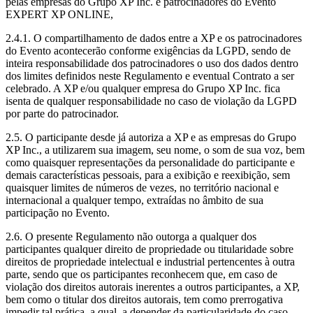
pelas empresas do Grupo XP Inc. e patrocinadores do Evento
EXPERT XP ONLINE,
2.4.1. O compartilhamento de dados entre a XP e os patrocinadores
do Evento acontecerão conforme exigências da LGPD, sendo de
inteira responsabilidade dos patrocinadores o uso dos dados dentro
dos limites definidos neste Regulamento e eventual Contrato a ser
celebrado. A XP e/ou qualquer empresa do Grupo XP Inc. fica
isenta de qualquer responsabilidade no caso de violação da LGPD
por parte do patrocinador.
2.5. O participante desde já autoriza a XP e as empresas do Grupo
XP Inc., a utilizarem sua imagem, seu nome, o som de sua voz, bem
como quaisquer representações da personalidade do participante e
demais características pessoais, para a exibição e reexibição, sem
quaisquer limites de números de vezes, no território nacional e
internacional a qualquer tempo, extraídas no âmbito de sua
participação no Evento.
2.6. O presente Regulamento não outorga a qualquer dos
participantes qualquer direito de propriedade ou titularidade sobre
direitos de propriedade intelectual e industrial pertencentes à outra
parte, sendo que os participantes reconhecem que, em caso de
violação dos direitos autorais inerentes a outros participantes, a XP,
bem como o titular dos direitos autorais, tem como prerrogativa
impedir tal prática, a qual, a depender da particularidade do caso,