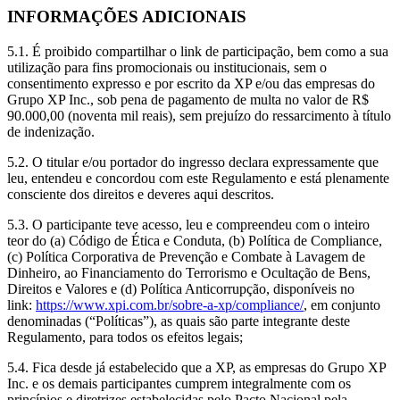
INFORMAÇÕES ADICIONAIS
5.1. É proibido compartilhar o link de participação, bem como a sua
utilização para fins promocionais ou institucionais, sem o
consentimento expresso e por escrito da XP e/ou das empresas do
Grupo XP Inc., sob pena de pagamento de multa no valor de R$
90.000,00 (noventa mil reais), sem prejuízo do ressarcimento à título
de indenização.
5.2. O titular e/ou portador do ingresso declara expressamente que
leu, entendeu e concordou com este Regulamento e está plenamente
consciente dos direitos e deveres aqui descritos.
5.3. O participante teve acesso, leu e compreendeu com o inteiro
teor do (a) Código de Ética e Conduta, (b) Política de Compliance,
(c) Política Corporativa de Prevenção e Combate à Lavagem de
Dinheiro, ao Financiamento do Terrorismo e Ocultação de Bens,
Direitos e Valores e (d) Política Anticorrupção, disponíveis no
link:
https://www.xpi.com.br/sobre-a-xp/compliance/
, em conjunto
denominadas (“Políticas”), as quais são parte integrante deste
Regulamento, para todos os efeitos legais;
5.4. Fica desde já estabelecido que a XP, as empresas do Grupo XP
Inc. e os demais participantes cumprem integralmente com os
princípios e diretrizes estabelecidas pelo Pacto Nacional pela