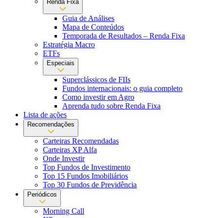
Renda Fixa
Guia de Análises
Mapa de Conteúdos
Temporada de Resultados – Renda Fixa
Estratégia Macro
ETFs
Especiais
Superclássicos de FIIs
Fundos internacionais: o guia completo
Como investir em Agro
Aprenda tudo sobre Renda Fixa
Lista de ações
Recomendações
Carteiras Recomendadas
Carteiras XP Alfa
Onde Investir
Top Fundos de Investimento
Top 15 Fundos Imobiliários
Top 30 Fundos de Previdência
Periódicos
Morning Call