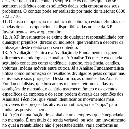
de servir de canal de contato sempre que os clientes que não se
sentirem satisfeitos com as soluções dadas pela empresa aos seus
problemas. O contato pode ser realizado por meio do telefone: 0800
722 3710.
O custo da operação e a política de cobrança estão definidos nas
tabelas de custos operacionais disponibilizadas no site da XP
Investimentos: www.xpi.com.br.
A XP Investimentos se exime de qualquer responsabilidade por
quaisquer prejuízos, diretos ou indiretos, que venham a decorrer da
utilização deste relatório ou seu conteúdo.
A Avaliação Técnica e a Avaliação de Fundamentos seguem
diferentes metodologias de análise. A Análise Técnica é executada
seguindo conceitos como tendência, suporte, resistência, candles,
volumes, médias móveis entre outros. Já a Análise Fundamentalista
utiliza como informação os resultados divulgados pelas companhias
emissoras e suas projeções. Desta forma, as opiniões dos Analistas
Fundamentalistas, que buscam os melhores retornos dadas as
condições de mercado, o cenário macroeconômico e os eventos
específicos da empresa e do setor, podem divergir das opiniões dos
Analistas Técnicos, que visam identificar os movimentos mais
prováveis dos preços dos ativos, com utilização de “stops” para
limitar as possíveis perdas.
Ação é uma fração do capital de uma empresa que é negociada
no mercado. É um título de renda variável, ou seja, um investimento
no qual a rentabilidade não é preestabelecida, varia conforme as