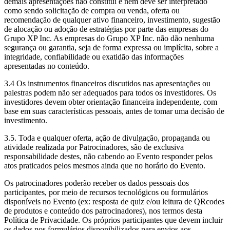
demais apresentações não constitui e nem deve ser interpretado
como sendo solicitação de compra ou venda, oferta ou
recomendação de qualquer ativo financeiro, investimento, sugestão
de alocação ou adoção de estratégias por parte das empresas do
Grupo XP Inc. As empresas do Grupo XP Inc. não dão nenhuma
segurança ou garantia, seja de forma expressa ou implícita, sobre a
integridade, confiabilidade ou exatidão das informações
apresentadas no conteúdo.
3.4 Os instrumentos financeiros discutidos nas apresentações ou
palestras podem não ser adequados para todos os investidores. Os
investidores devem obter orientação financeira independente, com
base em suas características pessoais, antes de tomar uma decisão de
investimento.
3.5. Toda e qualquer oferta, ação de divulgação, propaganda ou
atividade realizada por Patrocinadores, são de exclusiva
responsabilidade destes, não cabendo ao Evento responder pelos
atos praticados pelos mesmos ainda que no horário do Evento.
Os patrocinadores poderão receber os dados pessoais dos
participantes, por meio de recursos tecnológicos ou formulários
disponíveis no Evento (ex: resposta de quiz e/ou leitura de QRcodes
de produtos e conteúdo dos patrocinadores), nos termos desta
Política de Privacidade. Os próprios participantes que devem incluir
os dados nos formulários disponibilizados para envios aos