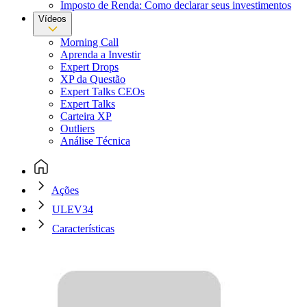
Imposto de Renda: Como declarar seus investimentos
Vídeos
Morning Call
Aprenda a Investir
Expert Drops
XP da Questão
Expert Talks CEOs
Expert Talks
Carteira XP
Outliers
Análise Técnica
Ações
ULEV34
Características