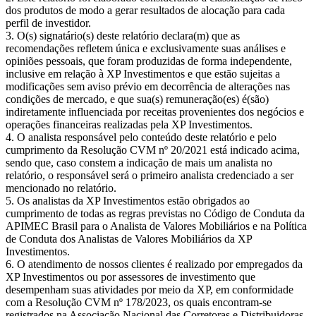
dos produtos de modo a gerar resultados de alocação para cada
perfil de investidor.
O(s) signatário(s) deste relatório declara(m) que as
recomendações refletem única e exclusivamente suas análises e
opiniões pessoais, que foram produzidas de forma independente,
inclusive em relação à XP Investimentos e que estão sujeitas a
modificações sem aviso prévio em decorrência de alterações nas
condições de mercado, e que sua(s) remuneração(es) é(são)
indiretamente influenciada por receitas provenientes dos negócios e
operações financeiras realizadas pela XP Investimentos.
O analista responsável pelo conteúdo deste relatório e pelo
cumprimento da Resolução CVM nº 20/2021 está indicado acima,
sendo que, caso constem a indicação de mais um analista no
relatório, o responsável será o primeiro analista credenciado a ser
mencionado no relatório.
Os analistas da XP Investimentos estão obrigados ao
cumprimento de todas as regras previstas no Código de Conduta da
APIMEC Brasil para o Analista de Valores Mobiliários e na Política
de Conduta dos Analistas de Valores Mobiliários da XP
Investimentos.
O atendimento de nossos clientes é realizado por empregados da
XP Investimentos ou por assessores de investimento que
desempenham suas atividades por meio da XP, em conformidade
com a Resolução CVM nº 178/2023, os quais encontram-se
registrados na Associação Nacional das Corretoras e Distribuidoras