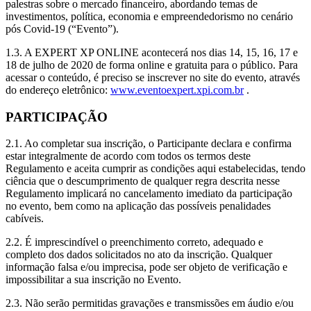
palestras sobre o mercado financeiro, abordando temas de
investimentos, política, economia e empreendedorismo no cenário
pós Covid-19 (“Evento”).
1.3. A EXPERT XP ONLINE acontecerá nos dias 14, 15, 16, 17 e
18 de julho de 2020 de forma online e gratuita para o público. Para
acessar o conteúdo, é preciso se inscrever no site do evento, através
do endereço eletrônico:
www.eventoexpert.xpi.com.br
.
PARTICIPAÇÃO
2.1. Ao completar sua inscrição, o Participante declara e confirma
estar integralmente de acordo com todos os termos deste
Regulamento e aceita cumprir as condições aqui estabelecidas, tendo
ciência que o descumprimento de qualquer regra descrita nesse
Regulamento implicará no cancelamento imediato da participação
no evento, bem como na aplicação das possíveis penalidades
cabíveis.
2.2. É imprescindível o preenchimento correto, adequado e
completo dos dados solicitados no ato da inscrição. Qualquer
informação falsa e/ou imprecisa, pode ser objeto de verificação e
impossibilitar a sua inscrição no Evento.
2.3. Não serão permitidas gravações e transmissões em áudio e/ou