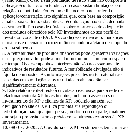
(Visão Risco). Caso a sua pontuação de risco atual não comporte a
aplicação/contratação pretendida, ou caso existam limitações em
relação à quantidade e/ou volume financeiro para a referida
aplicação/contratação, isto significa que, com base na composição
atual da sua carteira, esta aplicação/contratação não está adequada
ao seu perfil. Em caso de dúvidas sobre o processo de adequação
dos produtos oferecidos pela XP Investimentos ao seu perfil de
investidor, consulte o FAQ. As condições de mercado, mudanças
climáticas e o cenário macroeconômico podem afetar o desempenho
do investimento.
A rentabilidade de produtos financeiros pode apresentar variações
e seu preço ou valor pode aumentar ou diminuir num curto espaço
de tempo. Os desempenhos anteriores não são necessariamente
indicativos de resultados futuros. A rentabilidade divulgada não é
líquida de impostos. As informações presentes neste material são
baseadas em simulações e os resultados reais poderão ser
significativamente diferentes.
Este relatório é destinado à circulação exclusiva para a rede de
relacionamento da XP Investimentos, incluindo assessores de
investimentos da XP e clientes da XP, podendo também ser
divulgado no site da XP. Fica proibida sua reprodução ou
redistribuição para qualquer pessoa, no todo ou em parte, qualquer
que seja o propósito, sem o prévio consentimento expresso da XP
Investimentos.
0800 77 20202. A Ouvidoria da XP Investimentos tem a missão