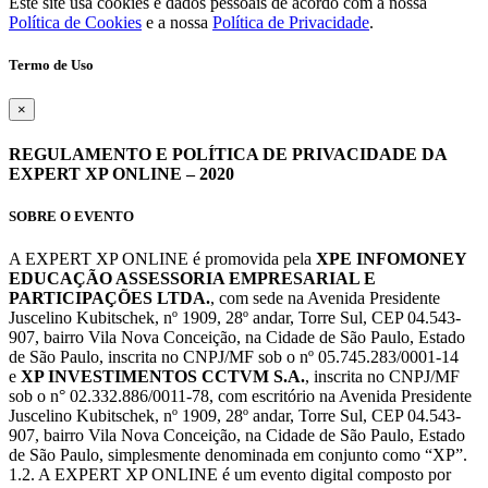
Este site usa cookies e dados pessoais de acordo com a nossa
Política de Cookies
e a nossa
Política de Privacidade
.
Termo de Uso
×
REGULAMENTO E POLÍTICA DE PRIVACIDADE DA
EXPERT XP ONLINE – 2020
SOBRE O EVENTO
A EXPERT XP ONLINE é promovida pela
XPE INFOMONEY
EDUCAÇÃO ASSESSORIA EMPRESARIAL E
PARTICIPAÇÕES LTDA.
, com sede na Avenida Presidente
Juscelino Kubitschek, nº 1909, 28º andar, Torre Sul, CEP 04.543-
907, bairro Vila Nova Conceição, na Cidade de São Paulo, Estado
de São Paulo, inscrita no CNPJ/MF sob o nº 05.745.283/0001-14
e
XP INVESTIMENTOS CCTVM S.A.
, inscrita no CNPJ/MF
sob o n° 02.332.886/0011-78, com escritório na Avenida Presidente
Juscelino Kubitschek, nº 1909, 28º andar, Torre Sul, CEP 04.543-
907, bairro Vila Nova Conceição, na Cidade de São Paulo, Estado
de São Paulo, simplesmente denominada em conjunto como “XP”.
1.2. A EXPERT XP ONLINE é um evento digital composto por