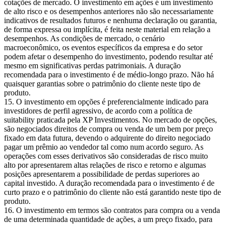
cotações de mercado. O investimento em ações é um investimento
de alto risco e os desempenhos anteriores não são necessariamente
indicativos de resultados futuros e nenhuma declaração ou garantia,
de forma expressa ou implícita, é feita neste material em relação a
desempenhos. As condições de mercado, o cenário
macroeconômico, os eventos específicos da empresa e do setor
podem afetar o desempenho do investimento, podendo resultar até
mesmo em significativas perdas patrimoniais. A duração
recomendada para o investimento é de médio-longo prazo. Não há
quaisquer garantias sobre o patrimônio do cliente neste tipo de
produto.
O investimento em opções é preferencialmente indicado para
investidores de perfil agressivo, de acordo com a política de
suitability praticada pela XP Investimentos. No mercado de opções,
são negociados direitos de compra ou venda de um bem por preço
fixado em data futura, devendo o adquirente do direito negociado
pagar um prêmio ao vendedor tal como num acordo seguro. As
operações com esses derivativos são consideradas de risco muito
alto por apresentarem altas relações de risco e retorno e algumas
posições apresentarem a possibilidade de perdas superiores ao
capital investido. A duração recomendada para o investimento é de
curto prazo e o patrimônio do cliente não está garantido neste tipo de
produto.
O investimento em termos são contratos para compra ou a venda
de uma determinada quantidade de ações, a um preço fixado, para