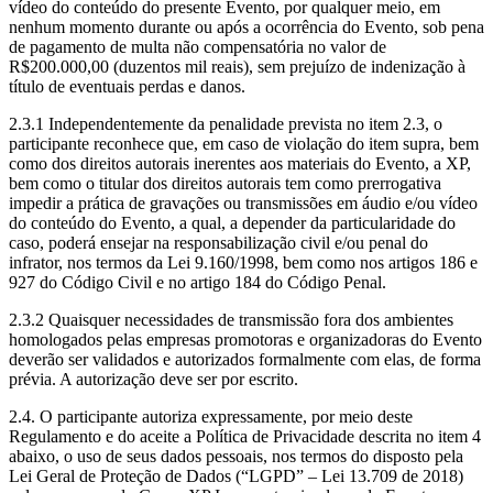
vídeo do conteúdo do presente Evento, por qualquer meio, em
nenhum momento durante ou após a ocorrência do Evento, sob pena
de pagamento de multa não compensatória no valor de
R$200.000,00 (duzentos mil reais), sem prejuízo de indenização à
título de eventuais perdas e danos.
2.3.1 Independentemente da penalidade prevista no item 2.3, o
participante reconhece que, em caso de violação do item supra, bem
como dos direitos autorais inerentes aos materiais do Evento, a XP,
bem como o titular dos direitos autorais tem como prerrogativa
impedir a prática de gravações ou transmissões em áudio e/ou vídeo
do conteúdo do Evento, a qual, a depender da particularidade do
caso, poderá ensejar na responsabilização civil e/ou penal do
infrator, nos termos da Lei 9.160/1998, bem como nos artigos 186 e
927 do Código Civil e no artigo 184 do Código Penal.
2.3.2 Quaisquer necessidades de transmissão fora dos ambientes
homologados pelas empresas promotoras e organizadoras do Evento
deverão ser validados e autorizados formalmente com elas, de forma
prévia. A autorização deve ser por escrito.
2.4. O participante autoriza expressamente, por meio deste
Regulamento e do aceite a Política de Privacidade descrita no item 4
abaixo, o uso de seus dados pessoais, nos termos do disposto pela
Lei Geral de Proteção de Dados (“LGPD” – Lei 13.709 de 2018)