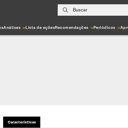
Buscar
os
Análises
Lista de ações
Recomendações
Periódicos
Apr
Características