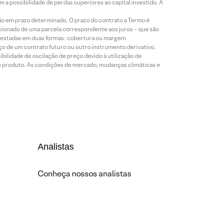
a possibilidade de perdas superiores ao capital investido. A
ão em prazo determinado. O prazo do contrato a Termo é
icionado de uma parcela correspondente aos juros – que são
prestadas em duas formas: cobertura ou margem.
o de um contrato futuro ou outro instrumento derivativo,
bilidade de oscilação de preço devido à utilização de
de produto. As condições de mercado, mudanças climáticas e
Analistas
Conheça nossos analistas