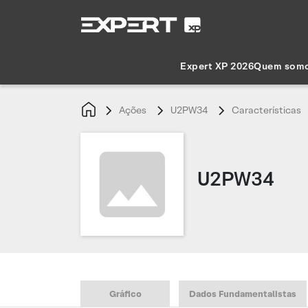
Expert XP 2026
Quem som
Ações
U2PW34
Características
U2PW34
Gráfico
Dados Fundamentalistas