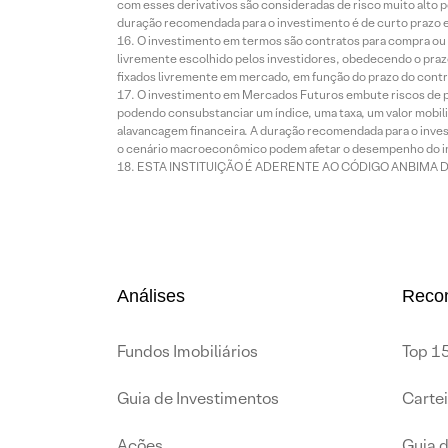
com esses derivativos são consideradas de risco muito alto p
duração recomendada para o investimento é de curto prazo e 
O investimento em termos são contratos para compra ou a
livremente escolhido pelos investidores, obedecendo o prazo
fixados livremente em mercado, em função do prazo do contr
O investimento em Mercados Futuros embute riscos de pe
podendo consubstanciar um índice, uma taxa, um valor mobiliá
alavancagem financeira. A duração recomendada para o invest
o cenário macroeconômico podem afetar o desempenho do i
ESTA INSTITUIÇÃO É ADERENTE AO CÓDIGO ANBIMA 
Análises
Reco
Fundos Imobiliários
Top 15
Guia de Investimentos
Carte
Ações
Guia 