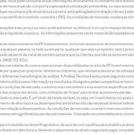
jada. Você pode consultar essas informações diretamente no momento da transmissã
ação de risco atual não comporte a aplicação/contratação pretendida, ou caso exista
m base na composição atual da sua carteira, esta aplicação/contratação não está ad
 seu perfil de investidor, consulte o FAQ. As condições de mercado, mudanças cl
 variações e seu preço ou valor pode aumentar ou diminuir num curto espaço de t
 não é líquida de impostos. As informações presentes neste material são baseadas e
rede de relacionamento da XP Investimentos, incluindo assessores de investimentos
ara qualquer pessoa, no todo ou em parte, qualquer que seja o propósito, sem o pr
ssão de servir de canal de contato sempre que os clientes que não se sentirem sat
e: 0800 722 3710.
dos nas tabelas de custos operacionais disponibilizadas no site da XP Investimento
 por quaisquer prejuízos, diretos ou indiretos, que venham a decorrer da utilizaç
 diferentes metodologias de análise. A Análise Técnica é executada seguindo conc
alista utiliza como informação os resultados divulgados pelas companhias emissora
 condições de mercado, o cenário macroeconômico e os eventos específicos da em
dos preços dos ativos, com utilização de “stops” para limitar as possíveis perdas.
ada no mercado. É um título de renda variável, ou seja, um investimento no qual a r
mento de alto risco e os desempenhos anteriores não são necessariamente indicat
terial em relação a desempenhos. As condições de mercado, o cenário macroeconômi
mesmo em significativas perdas patrimoniais. A duração recomendada para o inves
ra investidores de perfil agressivo, de acordo com a política de suitability prat
 fixado em data futura, devendo o adquirente do direito negociado pagar um prê