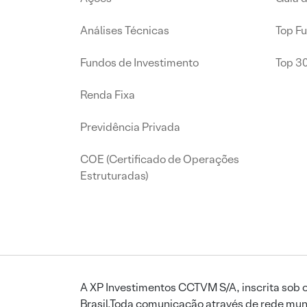
Análises Técnicas
Top F
Fundos de Investimento
Top 3
Renda Fixa
Previdência Privada
COE (Certificado de Operações
Estruturadas)
A XP Investimentos CCTVM S/A, inscrita sob o
Brasil.Toda comunicação através de rede mund