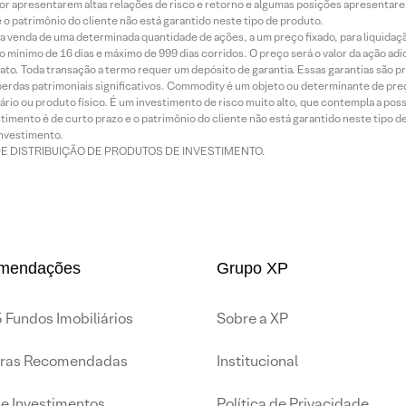
or apresentarem altas relações de risco e retorno e algumas posições apresentarem 
o patrimônio do cliente não está garantido neste tipo de produto.
 venda de uma determinada quantidade de ações, a um preço fixado, para liquidaç
 mínimo de 16 dias e máximo de 999 dias corridos. O preço será o valor da ação ad
ato. Toda transação a termo requer um depósito de garantia. Essas garantias são 
rdas patrimoniais significativos. Commodity é um objeto ou determinante de preç
rio ou produto físico. É um investimento de risco muito alto, que contempla a possi
imento é de curto prazo e o patrimônio do cliente não está garantido neste tipo 
nvestimento.
DE DISTRIBUIÇÃO DE PRODUTOS DE INVESTIMENTO.
mendações
Grupo XP
 Fundos Imobiliários
Sobre a XP
iras Recomendadas
Institucional
de Investimentos
Política de Privacidade