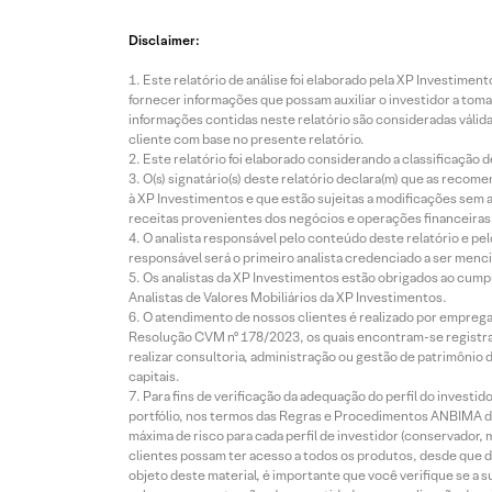
Disclaimer:
Este relatório de análise foi elaborado pela XP Investim
fornecer informações que possam auxiliar o investidor a toma
informações contidas neste relatório são consideradas válida
cliente com base no presente relatório.
Este relatório foi elaborado considerando a classificação d
O(s) signatário(s) deste relatório declara(m) que as reco
à XP Investimentos e que estão sujeitas a modificações sem 
receitas provenientes dos negócios e operações financeiras 
O analista responsável pelo conteúdo deste relatório e pe
responsável será o primeiro analista credenciado a ser menci
Os analistas da XP Investimentos estão obrigados ao cumpr
Analistas de Valores Mobiliários da XP Investimentos.
O atendimento de nossos clientes é realizado por empreg
Resolução CVM nº 178/2023, os quais encontram-se registrad
realizar consultoria, administração ou gestão de patrimônio 
capitais.
Para fins de verificação da adequação do perfil do invest
portfólio, nos termos das Regras e Procedimentos ANBIMA de
máxima de risco para cada perfil de investidor (conservado
clientes possam ter acesso a todos os produtos, desde que de
objeto deste material, é importante que você verifique se a