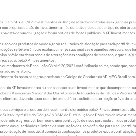
entos CCTVM S.A. (“XP Investimentos ou XP”) de acordo com todas as exigências p
r sua própria decisão de investimento, não constituindo qualquer tipo de oferta ou
s na data de sua divulgação e foram obtidas de fontes públicas. A XP Investimentos
e risco dos produtos de modo a gerar resultados de alocação para cada perfil de inv
mendações refletem única e exclusivamente suas análises e opiniões pessoais, que 
aviso prévio em decorrência de alterações nas condições de mercado, e que sua(s)
realizadas pela XP Investimentos.
lo cumprimento da Resolução CVM nº 20/2021 está indicado acima, sendo que, caso 
onado no relatório.
imento de todas as regras previstas no Código de Conduta da APIMEC Brasil para o 
ados da XP Investimentos ou por assessores de investimento que desempenham sua
os na Associação Nacional das Corretoras e Distribuidoras de Títulos e Valores 
de clientes, devendo atuar como intermediário e solicitar autorização prévia do cl
idor aos serviços e produtos de investimento oferecidos pela XP Investimentos, uti
 Suitability nº 01 e do Código ANBIMA de Distribuição de Produtos de Investimen
r, moderado e agressivo), bem como uma pontuação de risco para cada um dos produ
ntro das quantidades e limites da pontuação de risco definidas para o seu perfil. A
 sua pontuação de risco atual comporta a aplicação nos produtos e/ou a contratação