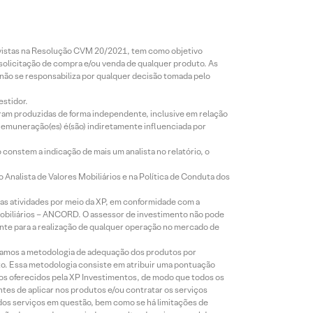
revistas na Resolução CVM 20/2021, tem como objetivo
 solicitação de compra e/ou venda de qualquer produto. As
 não se responsabiliza por qualquer decisão tomada pelo
estidor.
foram produzidas de forma independente, inclusive em relação
 remuneração(es) é(são) indiretamente influenciada por
constem a indicação de mais um analista no relatório, o
Analista de Valores Mobiliários e na Política de Conduta dos
s atividades por meio da XP, em conformidade com a
Mobiliários – ANCORD. O assessor de investimento não pode
iente para a realização de qualquer operação no mercado de
lizamos a metodologia de adequação dos produtos por
to. Essa metodologia consiste em atribuir uma pontuação
tos oferecidos pela XP Investimentos, de modo que todos os
ntes de aplicar nos produtos e/ou contratar os serviços
 dos serviços em questão, bem como se há limitações de