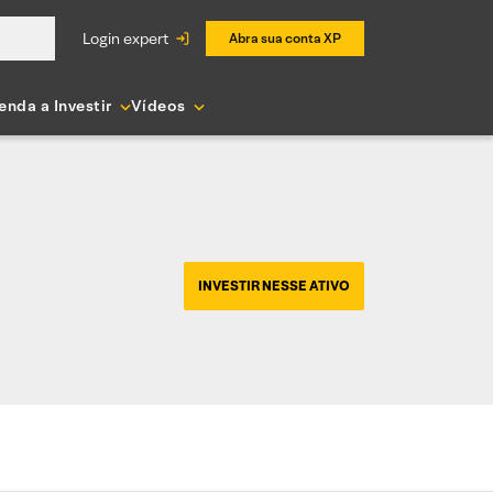
login expert
Abra sua conta XP
enda a Investir
Vídeos
INVESTIR NESSE ATIVO