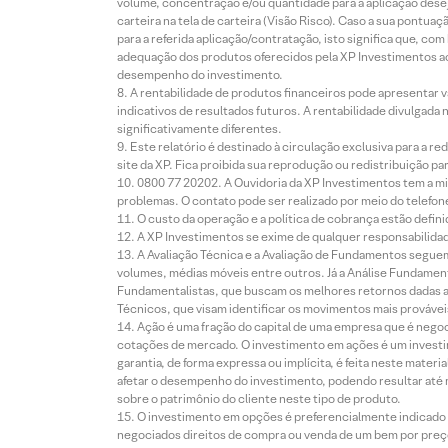
volume, concentração e/ou quantidade para a aplicação dese
carteira na tela de carteira (Visão Risco). Caso a sua pontu
para a referida aplicação/contratação, isto significa que, co
adequação dos produtos oferecidos pela XP Investimentos ao
desempenho do investimento.
A rentabilidade de produtos financeiros pode apresentar
indicativos de resultados futuros. A rentabilidade divulgada
significativamente diferentes.
Este relatório é destinado à circulação exclusiva para a 
site da XP. Fica proibida sua reprodução ou redistribuição p
0800 77 20202. A Ouvidoria da XP Investimentos tem a mi
problemas. O contato pode ser realizado por meio do telefon
O custo da operação e a política de cobrança estão defini
A XP Investimentos se exime de qualquer responsabilidade
A Avaliação Técnica e a Avaliação de Fundamentos seguem
volumes, médias móveis entre outros. Já a Análise Fundament
Fundamentalistas, que buscam os melhores retornos dadas as
Técnicos, que visam identificar os movimentos mais prováveis 
Ação é uma fração do capital de uma empresa que é negoci
cotações de mercado. O investimento em ações é um investi
garantia, de forma expressa ou implícita, é feita neste ma
afetar o desempenho do investimento, podendo resultar até 
sobre o patrimônio do cliente neste tipo de produto.
O investimento em opções é preferencialmente indicado pa
negociados direitos de compra ou venda de um bem por preço