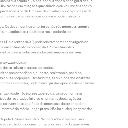
o da sua ordem ou, ainda, consultando o risco geral da sua
m limitações em relação à quantidade e/ou volume financeiro
equada ao seu perfil. Em caso de dúvidas sobre o processo de
imáticas e o cenário macroeconômico podem afetar o
empo. Os desempenhos anteriores não são necessariamente
m simulações e os resultados reais poderão ser
 da XP e clientes da XP, podendo também ser divulgado no
évio consentimento expresso da XP Investimentos.
isfeitos com as soluções dadas pela empresa aos seus
s: www.xpi.com.br.
ão deste relatório ou seu conteúdo.
eitos como tendência, suporte, resistência, candles,
s e suas projeções. Desta forma, as opiniões dos Analistas
presa e do setor, podem divergir das opiniões dos Analistas
entabilidade não é preestabelecida, varia conforme as
ivos de resultados futuros e nenhuma declaração ou
co, os eventos específicos da empresa e do setor podem
timento é de médio-longo prazo. Não há quaisquer garantias
icada pela XP Investimentos. No mercado de opções, são
mio ao vendedor tal como num acordo seguro. As operações