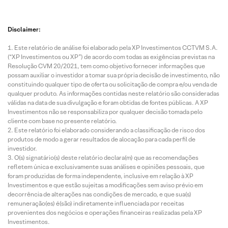
Disclaimer:
Este relatório de análise foi elaborado pela XP Investimentos CCTVM S.A.
(“XP Investimentos ou XP”) de acordo com todas as exigências previstas na
Resolução CVM 20/2021, tem como objetivo fornecer informações que
possam auxiliar o investidor a tomar sua própria decisão de investimento, não
constituindo qualquer tipo de oferta ou solicitação de compra e/ou venda de
qualquer produto. As informações contidas neste relatório são consideradas
válidas na data de sua divulgação e foram obtidas de fontes públicas. A XP
Investimentos não se responsabiliza por qualquer decisão tomada pelo
cliente com base no presente relatório.
Este relatório foi elaborado considerando a classificação de risco dos
produtos de modo a gerar resultados de alocação para cada perfil de
investidor.
O(s) signatário(s) deste relatório declara(m) que as recomendações
refletem única e exclusivamente suas análises e opiniões pessoais, que
foram produzidas de forma independente, inclusive em relação à XP
Investimentos e que estão sujeitas a modificações sem aviso prévio em
decorrência de alterações nas condições de mercado, e que sua(s)
remuneração(es) é(são) indiretamente influenciada por receitas
provenientes dos negócios e operações financeiras realizadas pela XP
Investimentos.