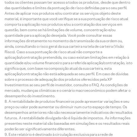
todos os clientes possam ter acesso a todos os produtos, desde que dentro
das quantidades e limites da pontuação de risco definidas para o seu perfil.
Antes de aplicar nos produtos e/ou contratar os serviços objeto deste
material, é importante que você verifique se a sua pontuação de risco atual
comporta a aplicação nos produtos e/ou a contratação dos serviços em
questão, bem como se há limitações de volume, concentração e/ou
quantidade para a aplicação desejada. Você pode consultar essas
informações diretamente no momento da transmissão da sua ordem ou,
ainda, consultando o risco geral da sua carteira na tela de carteira (Visão
Risco). Caso a sua pontuação de risco atual não comporte a
aplicação/contratação pretendida, ou caso existam limitações em relação à
quantidade e/ou volume financeiro para a referida aplicação/contratação, isto
significa que, com base na composição atual da sua carteira, esta
aplicação/contratação não está adequada ao seu perfil. Em caso de dúvidas
sobre o processo de adequação dos produtos oferecidos pela XP
Investimentos ao seu perfil de investidor, consulte o FAQ. As condições de
mercado, mudanças climáticas e o cenário macroeconômico podem afetar o
desempenho do investimento.
A rentabilidade de produtos financeiros pode apresentar variações e seu
preço ou valor pode aumentar ou diminuir num curto espaço de tempo. Os
desempenhos anteriores não são necessariamente indicativos de resultados
futuros. A rentabilidade divulgada não é líquida de impostos. As informações
presentes neste material são baseadas em simulações e os resultados reais
poderão ser significativamente diferentes.
Este relatório é destinado à circulação exclusiva para a rede de