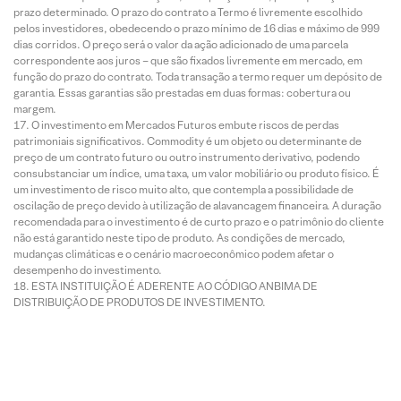
prazo determinado. O prazo do contrato a Termo é livremente escolhido
pelos investidores, obedecendo o prazo mínimo de 16 dias e máximo de 999
dias corridos. O preço será o valor da ação adicionado de uma parcela
correspondente aos juros – que são fixados livremente em mercado, em
função do prazo do contrato. Toda transação a termo requer um depósito de
garantia. Essas garantias são prestadas em duas formas: cobertura ou
margem.
O investimento em Mercados Futuros embute riscos de perdas
patrimoniais significativos. Commodity é um objeto ou determinante de
preço de um contrato futuro ou outro instrumento derivativo, podendo
consubstanciar um índice, uma taxa, um valor mobiliário ou produto físico. É
um investimento de risco muito alto, que contempla a possibilidade de
oscilação de preço devido à utilização de alavancagem financeira. A duração
recomendada para o investimento é de curto prazo e o patrimônio do cliente
não está garantido neste tipo de produto. As condições de mercado,
mudanças climáticas e o cenário macroeconômico podem afetar o
desempenho do investimento.
ESTA INSTITUIÇÃO É ADERENTE AO CÓDIGO ANBIMA DE
DISTRIBUIÇÃO DE PRODUTOS DE INVESTIMENTO.