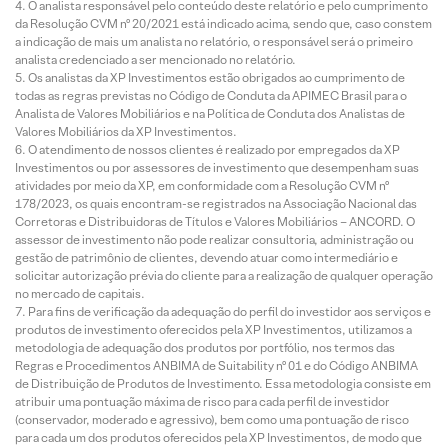
O analista responsável pelo conteúdo deste relatório e pelo cumprimento
da Resolução CVM nº 20/2021 está indicado acima, sendo que, caso constem
a indicação de mais um analista no relatório, o responsável será o primeiro
analista credenciado a ser mencionado no relatório.
Os analistas da XP Investimentos estão obrigados ao cumprimento de
todas as regras previstas no Código de Conduta da APIMEC Brasil para o
Analista de Valores Mobiliários e na Política de Conduta dos Analistas de
Valores Mobiliários da XP Investimentos.
O atendimento de nossos clientes é realizado por empregados da XP
Investimentos ou por assessores de investimento que desempenham suas
atividades por meio da XP, em conformidade com a Resolução CVM nº
178/2023, os quais encontram-se registrados na Associação Nacional das
Corretoras e Distribuidoras de Títulos e Valores Mobiliários – ANCORD. O
assessor de investimento não pode realizar consultoria, administração ou
gestão de patrimônio de clientes, devendo atuar como intermediário e
solicitar autorização prévia do cliente para a realização de qualquer operação
no mercado de capitais.
Para fins de verificação da adequação do perfil do investidor aos serviços e
produtos de investimento oferecidos pela XP Investimentos, utilizamos a
metodologia de adequação dos produtos por portfólio, nos termos das
Regras e Procedimentos ANBIMA de Suitability nº 01 e do Código ANBIMA
de Distribuição de Produtos de Investimento. Essa metodologia consiste em
atribuir uma pontuação máxima de risco para cada perfil de investidor
(conservador, moderado e agressivo), bem como uma pontuação de risco
para cada um dos produtos oferecidos pela XP Investimentos, de modo que