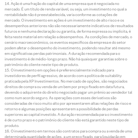
Ação é uma fração do capital de uma empresa que é negociada no
mercado. É um título de renda variável, ou seja, um investimento no qual a
rentabilidade não é preestabelecida, varia conforme as cotações de
mercado. O investimento em ações é um investimento de alto risco e os
desempenhos anteriores não são necessariamente indicativos de resultados
futuros e nenhuma declaração ou garantia, de forma expressa ou implícita, é
feita neste material em relação a desempenhos. As condições de mercado, o
cenário macroeconômico, os eventos específicos da empresa e do setor
podem afetar o desempenho do investimento, podendo resultar até mesmo
em significativas perdas patrimoniais. A duração recomendada para o
investimento é de médio-longo prazo. Não há quaisquer garantias sobre o
patrimônio do cliente neste tipo de produto.
O investimento em opções é preferencialmente indicado para
investidores de perfil agressivo, de acordo com a política de suitability
praticada pela XP Investimentos. No mercado de opções, são negociados
direitos de compra ou venda de um bem por preço fixado em data futura,
devendo o adquirente do direito negociado pagar um prêmio ao vendedor tal
como num acordo seguro. As operações com esses derivativos são
consideradas de risco muito alto por apresentarem altas relações de risco e
retorno e algumas posições apresentarem a possibilidade de perdas
superiores ao capital investido. A duração recomendada para o investimento
é de curto prazo e o patrimônio do cliente não está garantido neste tipo de
produto.
O investimento em termos são contratos para compra ou a venda de uma
determinada quantidade de ações, a um preço fixado, para liquidação em