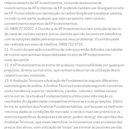
relacionamento da XP Investimentos, incluindo assessores de
investimentos da XP e clientes da XP, podendo também ser divulgado no site
da XP. Fica proibida sua reprodução ou redistribuição para qualquer pessoa,
no todo ou em parte, qualquer que seja o propósito, sem o prévio
consentimento expresso da XP Investimentos.
0800 77 20202. A Ouvidoria da XP Investimentos tem a missão de servir
de canal de contato sempre que os clientes que não se sentirem satisfeitos
com as soluções dadas pela empresa aos seus problemas. O contato pode
ser realizado por meio do telefone: 0800 722 3710.
O custo da operação e a política de cobrança estão definidos nas tabelas
de custos operacionais disponibilizadas no site da XP Investimentos:
www.xpi.com.br.
A XP Investimentos se exime de qualquer responsabilidade por quaisquer
prejuízos, diretos ou indiretos, que venham a decorrer da utilização deste
relatório ou seu conteúdo.
A Avaliação Técnica e a Avaliação de Fundamentos seguem diferentes
metodologias de análise. A Análise Técnica é executada seguindo conceitos
como tendência, suporte, resistência, candles, volumes, médias móveis
entre outros. Já a Análise Fundamentalista utiliza como informação os
resultados divulgados pelas companhias emissoras e suas projeções. Desta
forma, as opiniões dos Analistas Fundamentalistas, que buscam os melhores
retornos dadas as condições de mercado, o cenário macroeconômico e os
eventos específicos da empresa e do setor, podem divergir das opiniões dos
Analistas Técnicos, que visam identificar os movimentos mais prováveis dos
preços dos ativos, com utilização de “stops” para limitar as possíveis perdas.