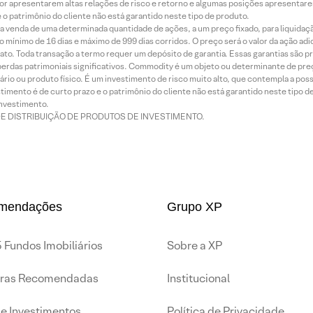
or apresentarem altas relações de risco e retorno e algumas posições apresentarem 
o patrimônio do cliente não está garantido neste tipo de produto.
 venda de uma determinada quantidade de ações, a um preço fixado, para liquidaç
 mínimo de 16 dias e máximo de 999 dias corridos. O preço será o valor da ação ad
ato. Toda transação a termo requer um depósito de garantia. Essas garantias são 
rdas patrimoniais significativos. Commodity é um objeto ou determinante de preç
rio ou produto físico. É um investimento de risco muito alto, que contempla a possi
imento é de curto prazo e o patrimônio do cliente não está garantido neste tipo 
nvestimento.
DE DISTRIBUIÇÃO DE PRODUTOS DE INVESTIMENTO.
mendações
Grupo XP
 Fundos Imobiliários
Sobre a XP
iras Recomendadas
Institucional
de Investimentos
Política de Privacidade