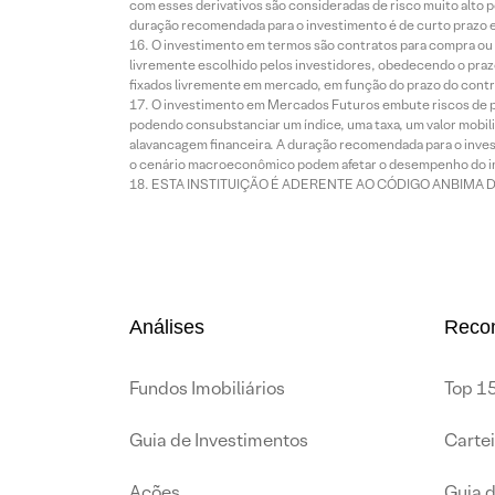
com esses derivativos são consideradas de risco muito alto p
duração recomendada para o investimento é de curto prazo e 
O investimento em termos são contratos para compra ou a
livremente escolhido pelos investidores, obedecendo o prazo
fixados livremente em mercado, em função do prazo do contr
O investimento em Mercados Futuros embute riscos de pe
podendo consubstanciar um índice, uma taxa, um valor mobiliá
alavancagem financeira. A duração recomendada para o invest
o cenário macroeconômico podem afetar o desempenho do i
ESTA INSTITUIÇÃO É ADERENTE AO CÓDIGO ANBIMA 
Análises
Reco
Fundos Imobiliários
Top 15
Guia de Investimentos
Carte
Ações
Guia 