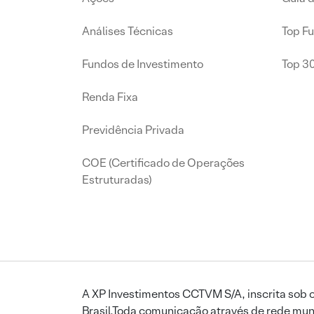
Análises Técnicas
Top F
Fundos de Investimento
Top 3
Renda Fixa
Previdência Privada
COE (Certificado de Operações
Estruturadas)
A XP Investimentos CCTVM S/A, inscrita sob o
Brasil.Toda comunicação através de rede mund