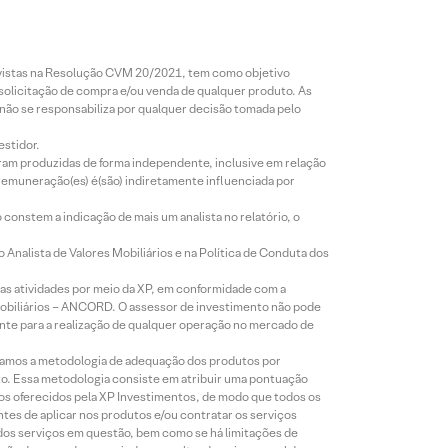
revistas na Resolução CVM 20/2021, tem como objetivo
 solicitação de compra e/ou venda de qualquer produto. As
 não se responsabiliza por qualquer decisão tomada pelo
estidor.
foram produzidas de forma independente, inclusive em relação
 remuneração(es) é(são) indiretamente influenciada por
constem a indicação de mais um analista no relatório, o
Analista de Valores Mobiliários e na Política de Conduta dos
s atividades por meio da XP, em conformidade com a
Mobiliários – ANCORD. O assessor de investimento não pode
iente para a realização de qualquer operação no mercado de
lizamos a metodologia de adequação dos produtos por
to. Essa metodologia consiste em atribuir uma pontuação
tos oferecidos pela XP Investimentos, de modo que todos os
ntes de aplicar nos produtos e/ou contratar os serviços
 dos serviços em questão, bem como se há limitações de