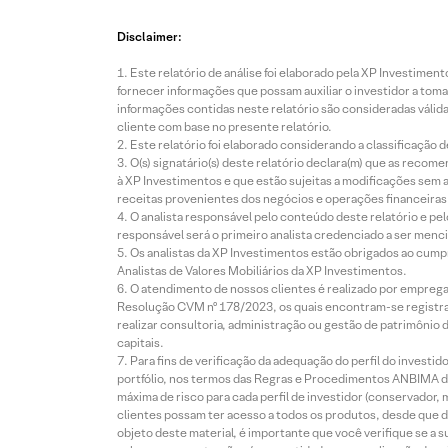
Disclaimer:
Este relatório de análise foi elaborado pela XP Investim
fornecer informações que possam auxiliar o investidor a toma
informações contidas neste relatório são consideradas válida
cliente com base no presente relatório.
Este relatório foi elaborado considerando a classificação d
O(s) signatário(s) deste relatório declara(m) que as reco
à XP Investimentos e que estão sujeitas a modificações sem 
receitas provenientes dos negócios e operações financeiras 
O analista responsável pelo conteúdo deste relatório e pe
responsável será o primeiro analista credenciado a ser menci
Os analistas da XP Investimentos estão obrigados ao cumpr
Analistas de Valores Mobiliários da XP Investimentos.
O atendimento de nossos clientes é realizado por empreg
Resolução CVM nº 178/2023, os quais encontram-se registrad
realizar consultoria, administração ou gestão de patrimônio 
capitais.
Para fins de verificação da adequação do perfil do invest
portfólio, nos termos das Regras e Procedimentos ANBIMA de
máxima de risco para cada perfil de investidor (conservado
clientes possam ter acesso a todos os produtos, desde que de
objeto deste material, é importante que você verifique se a