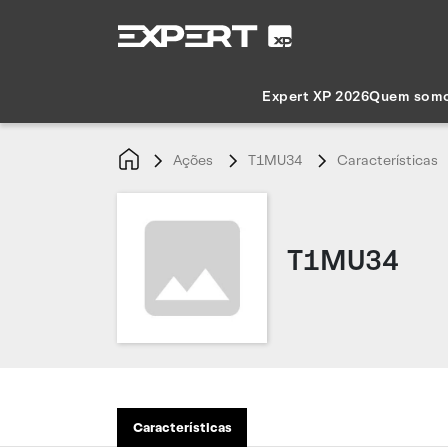
Expert XP 2026
Quem som
Ações
T1MU34
Características
T1MU34
Características