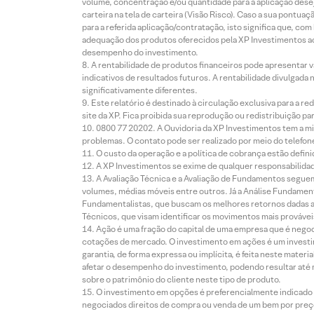
volume, concentração e/ou quantidade para a aplicação dese
carteira na tela de carteira (Visão Risco). Caso a sua pontu
para a referida aplicação/contratação, isto significa que, co
adequação dos produtos oferecidos pela XP Investimentos ao
desempenho do investimento.
A rentabilidade de produtos financeiros pode apresentar
indicativos de resultados futuros. A rentabilidade divulgada
significativamente diferentes.
Este relatório é destinado à circulação exclusiva para a 
site da XP. Fica proibida sua reprodução ou redistribuição p
0800 77 20202. A Ouvidoria da XP Investimentos tem a mi
problemas. O contato pode ser realizado por meio do telefon
O custo da operação e a política de cobrança estão defini
A XP Investimentos se exime de qualquer responsabilidade
A Avaliação Técnica e a Avaliação de Fundamentos seguem
volumes, médias móveis entre outros. Já a Análise Fundament
Fundamentalistas, que buscam os melhores retornos dadas as
Técnicos, que visam identificar os movimentos mais prováveis 
Ação é uma fração do capital de uma empresa que é negoci
cotações de mercado. O investimento em ações é um investi
garantia, de forma expressa ou implícita, é feita neste ma
afetar o desempenho do investimento, podendo resultar até 
sobre o patrimônio do cliente neste tipo de produto.
O investimento em opções é preferencialmente indicado pa
negociados direitos de compra ou venda de um bem por preço