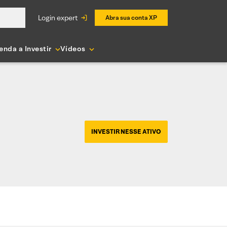
login expert
Abra sua conta XP
enda a Investir
Vídeos
INVESTIR NESSE ATIVO