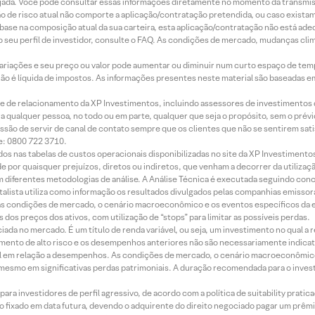
jada. Você pode consultar essas informações diretamente no momento da transmissã
ação de risco atual não comporte a aplicação/contratação pretendida, ou caso exista
m base na composição atual da sua carteira, esta aplicação/contratação não está ad
 seu perfil de investidor, consulte o FAQ. As condições de mercado, mudanças cl
 variações e seu preço ou valor pode aumentar ou diminuir num curto espaço de t
 não é líquida de impostos. As informações presentes neste material são baseadas e
rede de relacionamento da XP Investimentos, incluindo assessores de investimentos
ara qualquer pessoa, no todo ou em parte, qualquer que seja o propósito, sem o pr
ssão de servir de canal de contato sempre que os clientes que não se sentirem sat
e: 0800 722 3710.
dos nas tabelas de custos operacionais disponibilizadas no site da XP Investimento
 por quaisquer prejuízos, diretos ou indiretos, que venham a decorrer da utilizaç
 diferentes metodologias de análise. A Análise Técnica é executada seguindo conc
alista utiliza como informação os resultados divulgados pelas companhias emissora
 condições de mercado, o cenário macroeconômico e os eventos específicos da em
dos preços dos ativos, com utilização de “stops” para limitar as possíveis perdas.
ada no mercado. É um título de renda variável, ou seja, um investimento no qual a r
mento de alto risco e os desempenhos anteriores não são necessariamente indicat
terial em relação a desempenhos. As condições de mercado, o cenário macroeconômi
mesmo em significativas perdas patrimoniais. A duração recomendada para o inves
ra investidores de perfil agressivo, de acordo com a política de suitability prat
 fixado em data futura, devendo o adquirente do direito negociado pagar um prê