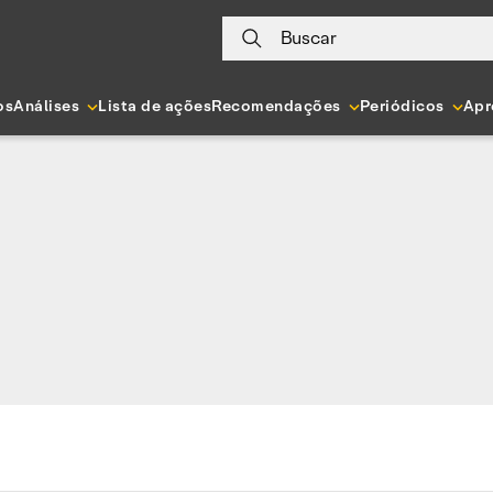
Buscar
os
Análises
Lista de ações
Recomendações
Periódicos
Apr