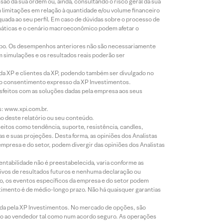
o da sua ordem ou, ainda, consultando o risco geral da sua
m limitações em relação à quantidade e/ou volume financeiro
equada ao seu perfil. Em caso de dúvidas sobre o processo de
imáticas e o cenário macroeconômico podem afetar o
empo. Os desempenhos anteriores não são necessariamente
m simulações e os resultados reais poderão ser
 da XP e clientes da XP, podendo também ser divulgado no
évio consentimento expresso da XP Investimentos.
isfeitos com as soluções dadas pela empresa aos seus
s: www.xpi.com.br.
ão deste relatório ou seu conteúdo.
eitos como tendência, suporte, resistência, candles,
s e suas projeções. Desta forma, as opiniões dos Analistas
presa e do setor, podem divergir das opiniões dos Analistas
entabilidade não é preestabelecida, varia conforme as
ivos de resultados futuros e nenhuma declaração ou
co, os eventos específicos da empresa e do setor podem
timento é de médio-longo prazo. Não há quaisquer garantias
icada pela XP Investimentos. No mercado de opções, são
mio ao vendedor tal como num acordo seguro. As operações