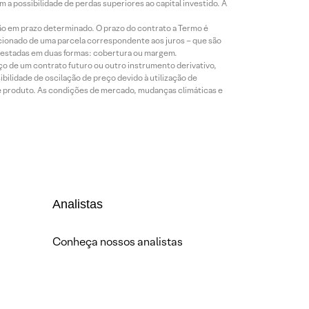
a possibilidade de perdas superiores ao capital investido. A
ão em prazo determinado. O prazo do contrato a Termo é
icionado de uma parcela correspondente aos juros – que são
prestadas em duas formas: cobertura ou margem.
o de um contrato futuro ou outro instrumento derivativo,
bilidade de oscilação de preço devido à utilização de
de produto. As condições de mercado, mudanças climáticas e
Analistas
Conheça nossos analistas