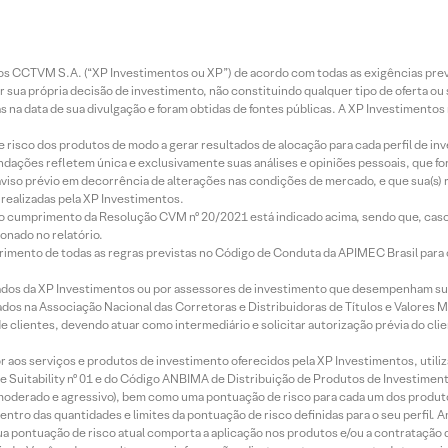
entos CCTVM S.A. (“XP Investimentos ou XP”) de acordo com todas as exigências p
r sua própria decisão de investimento, não constituindo qualquer tipo de oferta ou
s na data de sua divulgação e foram obtidas de fontes públicas. A XP Investimentos
e risco dos produtos de modo a gerar resultados de alocação para cada perfil de inv
mendações refletem única e exclusivamente suas análises e opiniões pessoais, que 
aviso prévio em decorrência de alterações nas condições de mercado, e que sua(s)
realizadas pela XP Investimentos.
lo cumprimento da Resolução CVM nº 20/2021 está indicado acima, sendo que, caso 
onado no relatório.
imento de todas as regras previstas no Código de Conduta da APIMEC Brasil para o 
ados da XP Investimentos ou por assessores de investimento que desempenham sua
os na Associação Nacional das Corretoras e Distribuidoras de Títulos e Valores 
de clientes, devendo atuar como intermediário e solicitar autorização prévia do cl
idor aos serviços e produtos de investimento oferecidos pela XP Investimentos, uti
 Suitability nº 01 e do Código ANBIMA de Distribuição de Produtos de Investimen
r, moderado e agressivo), bem como uma pontuação de risco para cada um dos produ
ntro das quantidades e limites da pontuação de risco definidas para o seu perfil. A
 sua pontuação de risco atual comporta a aplicação nos produtos e/ou a contratação