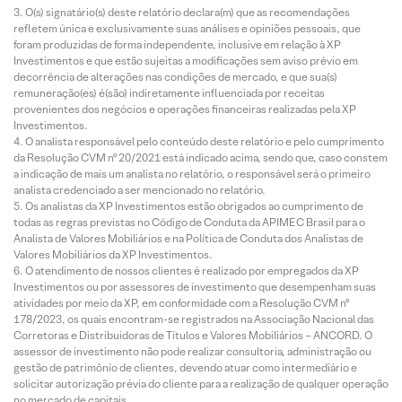
O(s) signatário(s) deste relatório declara(m) que as recomendações
refletem única e exclusivamente suas análises e opiniões pessoais, que
foram produzidas de forma independente, inclusive em relação à XP
Investimentos e que estão sujeitas a modificações sem aviso prévio em
decorrência de alterações nas condições de mercado, e que sua(s)
remuneração(es) é(são) indiretamente influenciada por receitas
provenientes dos negócios e operações financeiras realizadas pela XP
Investimentos.
O analista responsável pelo conteúdo deste relatório e pelo cumprimento
da Resolução CVM nº 20/2021 está indicado acima, sendo que, caso constem
a indicação de mais um analista no relatório, o responsável será o primeiro
analista credenciado a ser mencionado no relatório.
Os analistas da XP Investimentos estão obrigados ao cumprimento de
todas as regras previstas no Código de Conduta da APIMEC Brasil para o
Analista de Valores Mobiliários e na Política de Conduta dos Analistas de
Valores Mobiliários da XP Investimentos.
O atendimento de nossos clientes é realizado por empregados da XP
Investimentos ou por assessores de investimento que desempenham suas
atividades por meio da XP, em conformidade com a Resolução CVM nº
178/2023, os quais encontram-se registrados na Associação Nacional das
Corretoras e Distribuidoras de Títulos e Valores Mobiliários – ANCORD. O
assessor de investimento não pode realizar consultoria, administração ou
gestão de patrimônio de clientes, devendo atuar como intermediário e
solicitar autorização prévia do cliente para a realização de qualquer operação
no mercado de capitais.