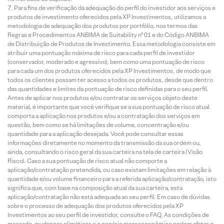
Para fins de verificação da adequação do perfil do investidor aos serviços e
produtos de investimento oferecidos pela XP Investimentos, utilizamos a
metodologia de adequação dos produtos por portfólio, nos termos das
Regras e Procedimentos ANBIMA de Suitability nº 01 e do Código ANBIMA
de Distribuição de Produtos de Investimento. Essa metodologia consiste em
atribuir uma pontuação máxima de risco para cada perfil de investidor
(conservador, moderado e agressivo), bem como uma pontuação de risco
para cada um dos produtos oferecidos pela XP Investimentos, de modo que
todos os clientes possam ter acesso a todos os produtos, desde que dentro
das quantidades e limites da pontuação de risco definidas para o seu perfil.
Antes de aplicar nos produtos e/ou contratar os serviços objeto deste
material, é importante que você verifique se a sua pontuação de risco atual
comporta a aplicação nos produtos e/ou a contratação dos serviços em
questão, bem como se há limitações de volume, concentração e/ou
quantidade para a aplicação desejada. Você pode consultar essas
informações diretamente no momento da transmissão da sua ordem ou,
ainda, consultando o risco geral da sua carteira na tela de carteira (Visão
Risco). Caso a sua pontuação de risco atual não comporte a
aplicação/contratação pretendida, ou caso existam limitações em relação à
quantidade e/ou volume financeiro para a referida aplicação/contratação, isto
significa que, com base na composição atual da sua carteira, esta
aplicação/contratação não está adequada ao seu perfil. Em caso de dúvidas
sobre o processo de adequação dos produtos oferecidos pela XP
Investimentos ao seu perfil de investidor, consulte o FAQ. As condições de
mercado, mudanças climáticas e o cenário macroeconômico podem afetar o