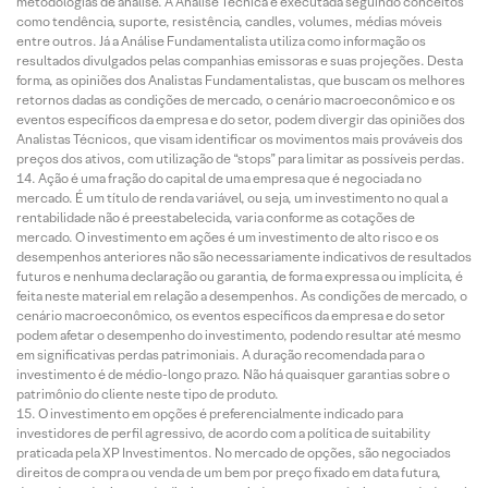
metodologias de análise. A Análise Técnica é executada seguindo conceitos
como tendência, suporte, resistência, candles, volumes, médias móveis
entre outros. Já a Análise Fundamentalista utiliza como informação os
resultados divulgados pelas companhias emissoras e suas projeções. Desta
forma, as opiniões dos Analistas Fundamentalistas, que buscam os melhores
retornos dadas as condições de mercado, o cenário macroeconômico e os
eventos específicos da empresa e do setor, podem divergir das opiniões dos
Analistas Técnicos, que visam identificar os movimentos mais prováveis dos
preços dos ativos, com utilização de “stops” para limitar as possíveis perdas.
Ação é uma fração do capital de uma empresa que é negociada no
mercado. É um título de renda variável, ou seja, um investimento no qual a
rentabilidade não é preestabelecida, varia conforme as cotações de
mercado. O investimento em ações é um investimento de alto risco e os
desempenhos anteriores não são necessariamente indicativos de resultados
futuros e nenhuma declaração ou garantia, de forma expressa ou implícita, é
feita neste material em relação a desempenhos. As condições de mercado, o
cenário macroeconômico, os eventos específicos da empresa e do setor
podem afetar o desempenho do investimento, podendo resultar até mesmo
em significativas perdas patrimoniais. A duração recomendada para o
investimento é de médio-longo prazo. Não há quaisquer garantias sobre o
patrimônio do cliente neste tipo de produto.
O investimento em opções é preferencialmente indicado para
investidores de perfil agressivo, de acordo com a política de suitability
praticada pela XP Investimentos. No mercado de opções, são negociados
direitos de compra ou venda de um bem por preço fixado em data futura,