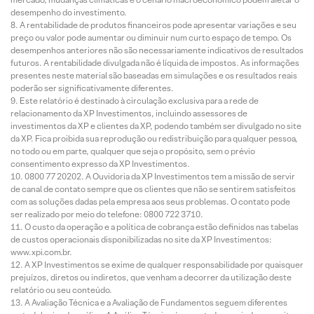
desempenho do investimento.
A rentabilidade de produtos financeiros pode apresentar variações e seu
preço ou valor pode aumentar ou diminuir num curto espaço de tempo. Os
desempenhos anteriores não são necessariamente indicativos de resultados
futuros. A rentabilidade divulgada não é líquida de impostos. As informações
presentes neste material são baseadas em simulações e os resultados reais
poderão ser significativamente diferentes.
Este relatório é destinado à circulação exclusiva para a rede de
relacionamento da XP Investimentos, incluindo assessores de
investimentos da XP e clientes da XP, podendo também ser divulgado no site
da XP. Fica proibida sua reprodução ou redistribuição para qualquer pessoa,
no todo ou em parte, qualquer que seja o propósito, sem o prévio
consentimento expresso da XP Investimentos.
0800 77 20202. A Ouvidoria da XP Investimentos tem a missão de servir
de canal de contato sempre que os clientes que não se sentirem satisfeitos
com as soluções dadas pela empresa aos seus problemas. O contato pode
ser realizado por meio do telefone: 0800 722 3710.
O custo da operação e a política de cobrança estão definidos nas tabelas
de custos operacionais disponibilizadas no site da XP Investimentos:
www.xpi.com.br.
A XP Investimentos se exime de qualquer responsabilidade por quaisquer
prejuízos, diretos ou indiretos, que venham a decorrer da utilização deste
relatório ou seu conteúdo.
A Avaliação Técnica e a Avaliação de Fundamentos seguem diferentes