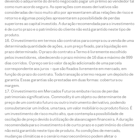
devendo o adquirente do direito negociado pagar um prêmio ao vendedor tal
como num acordo seguro. As operações com esses derivativos são
consideradas de risco muito alto por apresentarem altas relações de risco e
retorno e algumas posições apresentarem a possibilidade de perdas
superiores ao capital investido. A duração recomendada para o investimento
é de curto prazo e o patrimônio do cliente não está garantido neste tipo de
produto.
O investimento em termos são contratos para compra ou a venda de uma
determinada quantidade de ações, a um preço fixado, para liquidação em
prazo determinado. O prazo do contrato a Termo é livremente escolhido
pelos investidores, obedecendo o prazo mínimo de 16 dias e máximo de 999
dias corridos. O preço será o valor da ação adicionado de uma parcela
correspondente aos juros – que são fixados livremente em mercado, em
função do prazo do contrato. Toda transação a termo requer um depósito de
garantia. Essas garantias são prestadas em duas formas: cobertura ou
margem.
O investimento em Mercados Futuros embute riscos de perdas
patrimoniais significativos. Commodity é um objeto ou determinante de
preço de um contrato futuro ou outro instrumento derivativo, podendo
consubstanciar um índice, uma taxa, um valor mobiliário ou produto físico. É
um investimento de risco muito alto, que contempla a possibilidade de
oscilação de preço devido à utilização de alavancagem financeira. A duração
recomendada para o investimento é de curto prazo e o patrimônio do cliente
não está garantido neste tipo de produto. As condições de mercado,
mudanças climáticas e o cenário macroeconômico podem afetar o