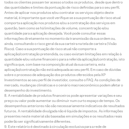
todos os clientes possam ter acesso a todos os produtos, desde que dentro
das quantidades e limites da pontuação de risco definidas para o seu perfil.
Antes de aplicar nos produtos e/ou contratar os serviços objeto deste
material, é importante que você verifique se a sua pontuação de risco atual
comporta a aplicação nos produtos e/ou a contratação dos serviços em
questão, bem como se há limitações de volume, concentração e/ou
quantidade para a aplicação desejada. Você pode consultar essas
informações diretamente no momento da transmissão da sua ordem ou,
ainda, consultando o risco geral da sua carteira na tela de carteira (Visão
Risco). Caso a sua pontuação de risco atual não comporte a
aplicação/contratação pretendida, ou caso existam limitações em relação à
quantidade e/ou volume financeiro para a referida aplicação/contratação, isto
significa que, com base na composição atual da sua carteira, esta
aplicação/contratação não está adequada ao seu perfil. Em caso de dúvidas
sobre o processo de adequação dos produtos oferecidos pela XP
Investimentos ao seu perfil de investidor, consulte o FAQ. As condições de
mercado, mudanças climáticas e o cenário macroeconômico podem afetar o
desempenho do investimento.
A rentabilidade de produtos financeiros pode apresentar variações e seu
preço ou valor pode aumentar ou diminuir num curto espaço de tempo. Os
desempenhos anteriores não são necessariamente indicativos de resultados
futuros. A rentabilidade divulgada não é líquida de impostos. As informações
presentes neste material são baseadas em simulações e os resultados reais
poderão ser significativamente diferentes.
Este relatório é destinado à circulação exclusiva para a rede de