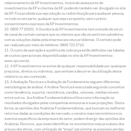
relacionamento da XP Investimentos, incluindo assessores de
investimentos da XP e clientes da XP, podendo também ser divulgado no site
da XP. Fica proibida sua reprodução ou redistribuição para qualquer pessoa,
no todo ou em parte, qualquer que seja o propósito, sem o prévio
consentimento expresso da XP Investimentos.
0800 77 20202. A Ouvidoria da XP Investimentos tem a missão de servir
de canal de contato sempre que os clientes que não se sentirem satisfeitos
com as soluções dadas pela empresa aos seus problemas. O contato pode
ser realizado por meio do telefone: 0800 722 3710.
O custo da operação e a política de cobrança estão definidos nas tabelas
de custos operacionais disponibilizadas no site da XP Investimentos:
www.xpi.com.br.
A XP Investimentos se exime de qualquer responsabilidade por quaisquer
prejuízos, diretos ou indiretos, que venham a decorrer da utilização deste
relatório ou seu conteúdo.
A Avaliação Técnica e a Avaliação de Fundamentos seguem diferentes
metodologias de análise. A Análise Técnica é executada seguindo conceitos
como tendência, suporte, resistência, candles, volumes, médias móveis
entre outros. Já a Análise Fundamentalista utiliza como informação os
resultados divulgados pelas companhias emissoras e suas projeções. Desta
forma, as opiniões dos Analistas Fundamentalistas, que buscam os melhores
retornos dadas as condições de mercado, o cenário macroeconômico e os
eventos específicos da empresa e do setor, podem divergir das opiniões dos
Analistas Técnicos, que visam identificar os movimentos mais prováveis dos
preços dos ativos, com utilização de “stops” para limitar as possíveis perdas.