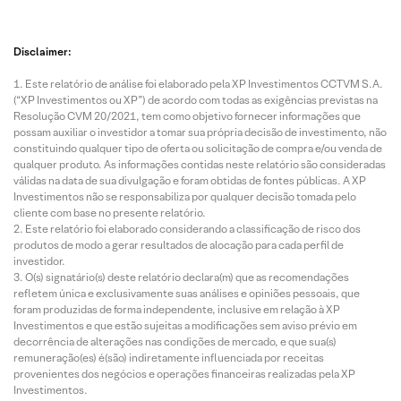
Disclaimer:
Este relatório de análise foi elaborado pela XP Investimentos CCTVM S.A.
(“XP Investimentos ou XP”) de acordo com todas as exigências previstas na
Resolução CVM 20/2021, tem como objetivo fornecer informações que
possam auxiliar o investidor a tomar sua própria decisão de investimento, não
constituindo qualquer tipo de oferta ou solicitação de compra e/ou venda de
qualquer produto. As informações contidas neste relatório são consideradas
válidas na data de sua divulgação e foram obtidas de fontes públicas. A XP
Investimentos não se responsabiliza por qualquer decisão tomada pelo
cliente com base no presente relatório.
Este relatório foi elaborado considerando a classificação de risco dos
produtos de modo a gerar resultados de alocação para cada perfil de
investidor.
O(s) signatário(s) deste relatório declara(m) que as recomendações
refletem única e exclusivamente suas análises e opiniões pessoais, que
foram produzidas de forma independente, inclusive em relação à XP
Investimentos e que estão sujeitas a modificações sem aviso prévio em
decorrência de alterações nas condições de mercado, e que sua(s)
remuneração(es) é(são) indiretamente influenciada por receitas
provenientes dos negócios e operações financeiras realizadas pela XP
Investimentos.