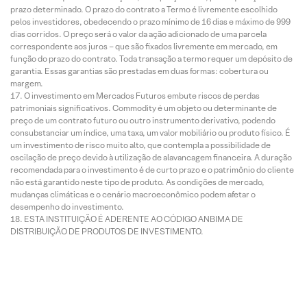
prazo determinado. O prazo do contrato a Termo é livremente escolhido
pelos investidores, obedecendo o prazo mínimo de 16 dias e máximo de 999
dias corridos. O preço será o valor da ação adicionado de uma parcela
correspondente aos juros – que são fixados livremente em mercado, em
função do prazo do contrato. Toda transação a termo requer um depósito de
garantia. Essas garantias são prestadas em duas formas: cobertura ou
margem.
O investimento em Mercados Futuros embute riscos de perdas
patrimoniais significativos. Commodity é um objeto ou determinante de
preço de um contrato futuro ou outro instrumento derivativo, podendo
consubstanciar um índice, uma taxa, um valor mobiliário ou produto físico. É
um investimento de risco muito alto, que contempla a possibilidade de
oscilação de preço devido à utilização de alavancagem financeira. A duração
recomendada para o investimento é de curto prazo e o patrimônio do cliente
não está garantido neste tipo de produto. As condições de mercado,
mudanças climáticas e o cenário macroeconômico podem afetar o
desempenho do investimento.
ESTA INSTITUIÇÃO É ADERENTE AO CÓDIGO ANBIMA DE
DISTRIBUIÇÃO DE PRODUTOS DE INVESTIMENTO.