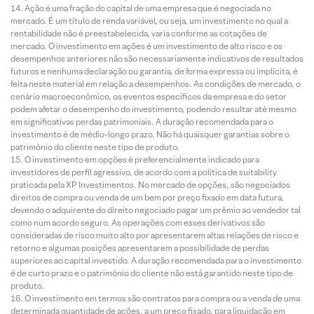
Ação é uma fração do capital de uma empresa que é negociada no
mercado. É um título de renda variável, ou seja, um investimento no qual a
rentabilidade não é preestabelecida, varia conforme as cotações de
mercado. O investimento em ações é um investimento de alto risco e os
desempenhos anteriores não são necessariamente indicativos de resultados
futuros e nenhuma declaração ou garantia, de forma expressa ou implícita, é
feita neste material em relação a desempenhos. As condições de mercado, o
cenário macroeconômico, os eventos específicos da empresa e do setor
podem afetar o desempenho do investimento, podendo resultar até mesmo
em significativas perdas patrimoniais. A duração recomendada para o
investimento é de médio-longo prazo. Não há quaisquer garantias sobre o
patrimônio do cliente neste tipo de produto.
O investimento em opções é preferencialmente indicado para
investidores de perfil agressivo, de acordo com a política de suitability
praticada pela XP Investimentos. No mercado de opções, são negociados
direitos de compra ou venda de um bem por preço fixado em data futura,
devendo o adquirente do direito negociado pagar um prêmio ao vendedor tal
como num acordo seguro. As operações com esses derivativos são
consideradas de risco muito alto por apresentarem altas relações de risco e
retorno e algumas posições apresentarem a possibilidade de perdas
superiores ao capital investido. A duração recomendada para o investimento
é de curto prazo e o patrimônio do cliente não está garantido neste tipo de
produto.
O investimento em termos são contratos para compra ou a venda de uma
determinada quantidade de ações, a um preço fixado, para liquidação em