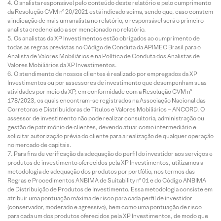
O analista responsável pelo conteúdo deste relatório e pelo cumprimento
da Resolução CVM nº 20/2021 está indicado acima, sendo que, caso constem
a indicação de mais um analista no relatório, o responsável será o primeiro
analista credenciado a ser mencionado no relatório.
Os analistas da XP Investimentos estão obrigados ao cumprimento de
todas as regras previstas no Código de Conduta da APIMEC Brasil para o
Analista de Valores Mobiliários e na Política de Conduta dos Analistas de
Valores Mobiliários da XP Investimentos.
O atendimento de nossos clientes é realizado por empregados da XP
Investimentos ou por assessores de investimento que desempenham suas
atividades por meio da XP, em conformidade com a Resolução CVM nº
178/2023, os quais encontram-se registrados na Associação Nacional das
Corretoras e Distribuidoras de Títulos e Valores Mobiliários – ANCORD. O
assessor de investimento não pode realizar consultoria, administração ou
gestão de patrimônio de clientes, devendo atuar como intermediário e
solicitar autorização prévia do cliente para a realização de qualquer operação
no mercado de capitais.
Para fins de verificação da adequação do perfil do investidor aos serviços e
produtos de investimento oferecidos pela XP Investimentos, utilizamos a
metodologia de adequação dos produtos por portfólio, nos termos das
Regras e Procedimentos ANBIMA de Suitability nº 01 e do Código ANBIMA
de Distribuição de Produtos de Investimento. Essa metodologia consiste em
atribuir uma pontuação máxima de risco para cada perfil de investidor
(conservador, moderado e agressivo), bem como uma pontuação de risco
para cada um dos produtos oferecidos pela XP Investimentos, de modo que