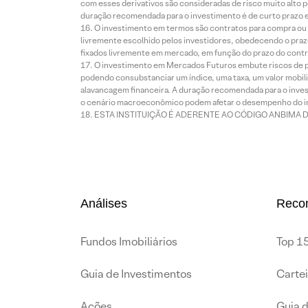
com esses derivativos são consideradas de risco muito alto p
duração recomendada para o investimento é de curto prazo e 
O investimento em termos são contratos para compra ou a
livremente escolhido pelos investidores, obedecendo o prazo
fixados livremente em mercado, em função do prazo do contr
O investimento em Mercados Futuros embute riscos de pe
podendo consubstanciar um índice, uma taxa, um valor mobiliá
alavancagem financeira. A duração recomendada para o invest
o cenário macroeconômico podem afetar o desempenho do i
ESTA INSTITUIÇÃO É ADERENTE AO CÓDIGO ANBIMA 
Análises
Reco
Fundos Imobiliários
Top 15
Guia de Investimentos
Carte
Ações
Guia 