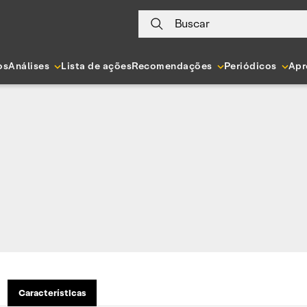
Buscar
os
Análises
Lista de ações
Recomendações
Periódicos
Apr
Características