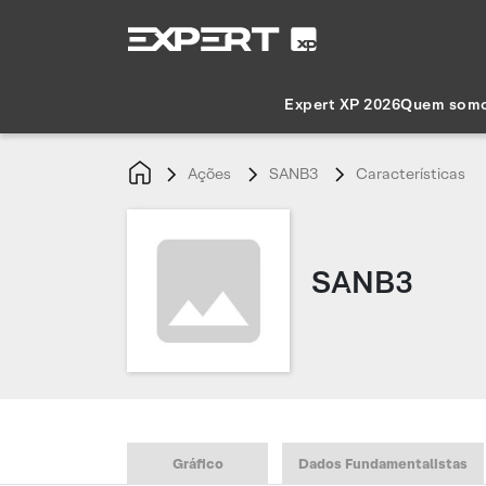
Expert XP 2026
Quem som
Ações
SANB3
Características
SANB3
Gráfico
Dados Fundamentalistas