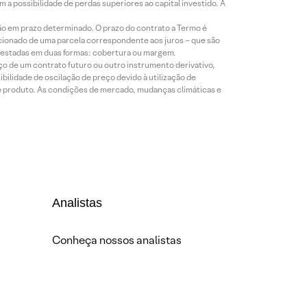
a possibilidade de perdas superiores ao capital investido. A
ão em prazo determinado. O prazo do contrato a Termo é
icionado de uma parcela correspondente aos juros – que são
prestadas em duas formas: cobertura ou margem.
o de um contrato futuro ou outro instrumento derivativo,
bilidade de oscilação de preço devido à utilização de
de produto. As condições de mercado, mudanças climáticas e
Analistas
Conheça nossos analistas