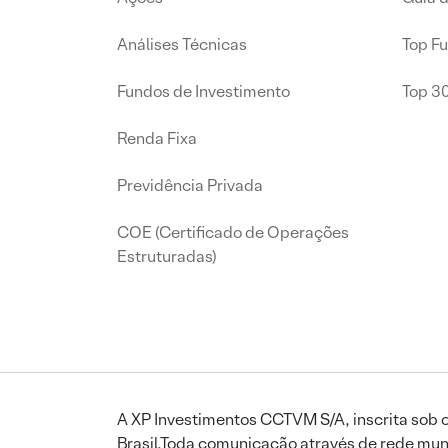
Análises Técnicas
Top F
Fundos de Investimento
Top 3
Renda Fixa
Previdência Privada
COE (Certificado de Operações
Estruturadas)
A XP Investimentos CCTVM S/A, inscrita sob o
Brasil.Toda comunicação através de rede mund