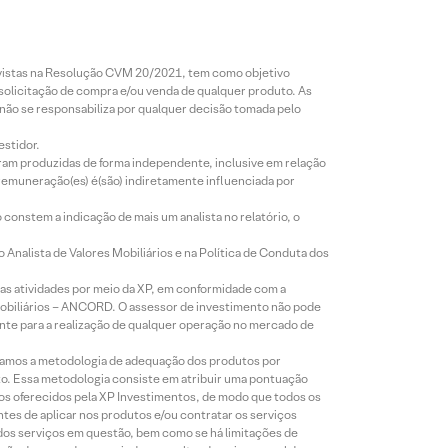
revistas na Resolução CVM 20/2021, tem como objetivo
 solicitação de compra e/ou venda de qualquer produto. As
 não se responsabiliza por qualquer decisão tomada pelo
estidor.
foram produzidas de forma independente, inclusive em relação
 remuneração(es) é(são) indiretamente influenciada por
constem a indicação de mais um analista no relatório, o
Analista de Valores Mobiliários e na Política de Conduta dos
s atividades por meio da XP, em conformidade com a
Mobiliários – ANCORD. O assessor de investimento não pode
iente para a realização de qualquer operação no mercado de
lizamos a metodologia de adequação dos produtos por
to. Essa metodologia consiste em atribuir uma pontuação
tos oferecidos pela XP Investimentos, de modo que todos os
ntes de aplicar nos produtos e/ou contratar os serviços
 dos serviços em questão, bem como se há limitações de