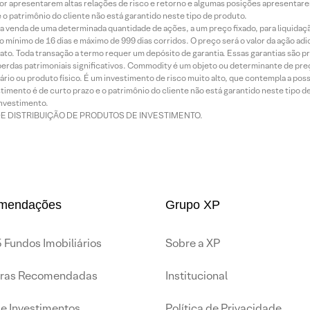
or apresentarem altas relações de risco e retorno e algumas posições apresentarem 
o patrimônio do cliente não está garantido neste tipo de produto.
 venda de uma determinada quantidade de ações, a um preço fixado, para liquidaç
 mínimo de 16 dias e máximo de 999 dias corridos. O preço será o valor da ação ad
ato. Toda transação a termo requer um depósito de garantia. Essas garantias são 
rdas patrimoniais significativos. Commodity é um objeto ou determinante de preç
rio ou produto físico. É um investimento de risco muito alto, que contempla a possi
imento é de curto prazo e o patrimônio do cliente não está garantido neste tipo 
nvestimento.
DE DISTRIBUIÇÃO DE PRODUTOS DE INVESTIMENTO.
mendações
Grupo XP
 Fundos Imobiliários
Sobre a XP
iras Recomendadas
Institucional
de Investimentos
Política de Privacidade