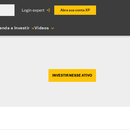
login expert
Abra sua conta XP
enda a Investir
Vídeos
INVESTIR NESSE ATIVO