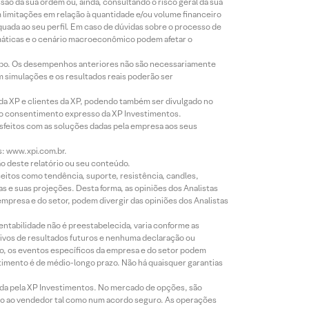
o da sua ordem ou, ainda, consultando o risco geral da sua
m limitações em relação à quantidade e/ou volume financeiro
equada ao seu perfil. Em caso de dúvidas sobre o processo de
imáticas e o cenário macroeconômico podem afetar o
empo. Os desempenhos anteriores não são necessariamente
m simulações e os resultados reais poderão ser
 da XP e clientes da XP, podendo também ser divulgado no
évio consentimento expresso da XP Investimentos.
isfeitos com as soluções dadas pela empresa aos seus
s: www.xpi.com.br.
ão deste relatório ou seu conteúdo.
eitos como tendência, suporte, resistência, candles,
s e suas projeções. Desta forma, as opiniões dos Analistas
presa e do setor, podem divergir das opiniões dos Analistas
entabilidade não é preestabelecida, varia conforme as
ivos de resultados futuros e nenhuma declaração ou
co, os eventos específicos da empresa e do setor podem
timento é de médio-longo prazo. Não há quaisquer garantias
icada pela XP Investimentos. No mercado de opções, são
mio ao vendedor tal como num acordo seguro. As operações