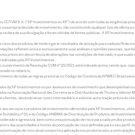
entos CCTVM S.A. (“XP Investimentos ou XP”) de acordo com todas as exigências p
r sua própria decisão de investimento, não constituindo qualquer tipo de oferta ou
s na data de sua divulgação e foram obtidas de fontes públicas. A XP Investimentos
e risco dos produtos de modo a gerar resultados de alocação para cada perfil de inv
mendações refletem única e exclusivamente suas análises e opiniões pessoais, que 
aviso prévio em decorrência de alterações nas condições de mercado, e que sua(s)
realizadas pela XP Investimentos.
lo cumprimento da Resolução CVM nº 20/2021 está indicado acima, sendo que, caso 
onado no relatório.
imento de todas as regras previstas no Código de Conduta da APIMEC Brasil para o 
ados da XP Investimentos ou por assessores de investimento que desempenham sua
os na Associação Nacional das Corretoras e Distribuidoras de Títulos e Valores 
de clientes, devendo atuar como intermediário e solicitar autorização prévia do cl
idor aos serviços e produtos de investimento oferecidos pela XP Investimentos, uti
 Suitability nº 01 e do Código ANBIMA de Distribuição de Produtos de Investimen
r, moderado e agressivo), bem como uma pontuação de risco para cada um dos produ
ntro das quantidades e limites da pontuação de risco definidas para o seu perfil. A
 sua pontuação de risco atual comporta a aplicação nos produtos e/ou a contratação