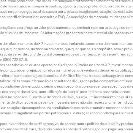
jada. Você pode consultar essas informações diretamente no momento da transmissã
ação de risco atual não comporte a aplicação/contratação pretendida, ou caso exista
m base na composição atual da sua carteira, esta aplicação/contratação não está ad
 seu perfil de investidor, consulte o FAQ. As condições de mercado, mudanças cl
 variações e seu preço ou valor pode aumentar ou diminuir num curto espaço de t
 não é líquida de impostos. As informações presentes neste material são baseadas e
rede de relacionamento da XP Investimentos, incluindo assessores de investimentos
ara qualquer pessoa, no todo ou em parte, qualquer que seja o propósito, sem o pr
ssão de servir de canal de contato sempre que os clientes que não se sentirem sat
e: 0800 722 3710.
dos nas tabelas de custos operacionais disponibilizadas no site da XP Investimento
 por quaisquer prejuízos, diretos ou indiretos, que venham a decorrer da utilizaç
 diferentes metodologias de análise. A Análise Técnica é executada seguindo conc
alista utiliza como informação os resultados divulgados pelas companhias emissora
 condições de mercado, o cenário macroeconômico e os eventos específicos da em
dos preços dos ativos, com utilização de “stops” para limitar as possíveis perdas.
ada no mercado. É um título de renda variável, ou seja, um investimento no qual a r
mento de alto risco e os desempenhos anteriores não são necessariamente indicat
terial em relação a desempenhos. As condições de mercado, o cenário macroeconômi
mesmo em significativas perdas patrimoniais. A duração recomendada para o inves
ra investidores de perfil agressivo, de acordo com a política de suitability prat
 fixado em data futura, devendo o adquirente do direito negociado pagar um prê