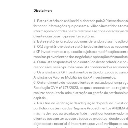
Disclaimer:
Este relatório de análise foi elaborado pela XP Investim
fornecer informações que possam auxiliar o investidor a toma
informações contidas neste relatório são consideradas válida
cliente com base no presente relatório.
Este relatório foi elaborado considerando a classificação d
O(s) signatário(s) deste relatório declara(m) que as reco
à XP Investimentos e que estão sujeitas a modificações sem 
receitas provenientes dos negócios e operações financeiras 
O analista responsável pelo conteúdo deste relatório e pe
responsável será o primeiro analista credenciado a ser menci
Os analistas da XP Investimentos estão obrigados ao cumpr
Analistas de Valores Mobiliários da XP Investimentos.
O atendimento de nossos clientes é realizado por empreg
Resolução CVM nº 178/2023, os quais encontram-se registrad
realizar consultoria, administração ou gestão de patrimônio 
capitais.
Para fins de verificação da adequação do perfil do invest
portfólio, nos termos das Regras e Procedimentos ANBIMA de
máxima de risco para cada perfil de investidor (conservado
clientes possam ter acesso a todos os produtos, desde que de
objeto deste material, é importante que você verifique se a