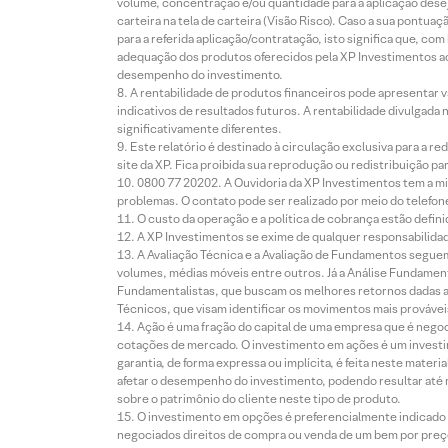
volume, concentração e/ou quantidade para a aplicação dese
carteira na tela de carteira (Visão Risco). Caso a sua pontu
para a referida aplicação/contratação, isto significa que, co
adequação dos produtos oferecidos pela XP Investimentos ao
desempenho do investimento.
A rentabilidade de produtos financeiros pode apresentar
indicativos de resultados futuros. A rentabilidade divulgada
significativamente diferentes.
Este relatório é destinado à circulação exclusiva para a 
site da XP. Fica proibida sua reprodução ou redistribuição p
0800 77 20202. A Ouvidoria da XP Investimentos tem a mi
problemas. O contato pode ser realizado por meio do telefon
O custo da operação e a política de cobrança estão defini
A XP Investimentos se exime de qualquer responsabilidade
A Avaliação Técnica e a Avaliação de Fundamentos seguem
volumes, médias móveis entre outros. Já a Análise Fundament
Fundamentalistas, que buscam os melhores retornos dadas as
Técnicos, que visam identificar os movimentos mais prováveis 
Ação é uma fração do capital de uma empresa que é negoci
cotações de mercado. O investimento em ações é um investi
garantia, de forma expressa ou implícita, é feita neste ma
afetar o desempenho do investimento, podendo resultar até 
sobre o patrimônio do cliente neste tipo de produto.
O investimento em opções é preferencialmente indicado pa
negociados direitos de compra ou venda de um bem por preço