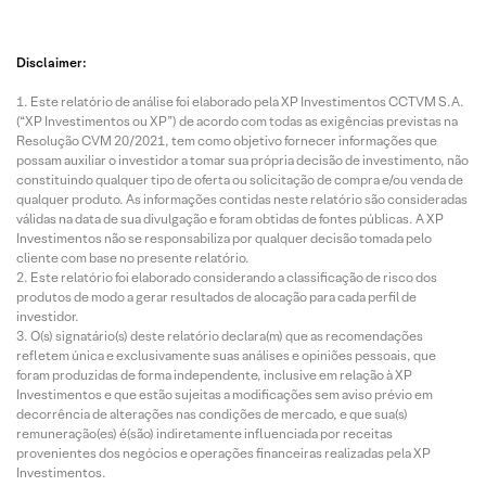
Disclaimer:
Este relatório de análise foi elaborado pela XP Investimentos CCTVM S.A.
(“XP Investimentos ou XP”) de acordo com todas as exigências previstas na
Resolução CVM 20/2021, tem como objetivo fornecer informações que
possam auxiliar o investidor a tomar sua própria decisão de investimento, não
constituindo qualquer tipo de oferta ou solicitação de compra e/ou venda de
qualquer produto. As informações contidas neste relatório são consideradas
válidas na data de sua divulgação e foram obtidas de fontes públicas. A XP
Investimentos não se responsabiliza por qualquer decisão tomada pelo
cliente com base no presente relatório.
Este relatório foi elaborado considerando a classificação de risco dos
produtos de modo a gerar resultados de alocação para cada perfil de
investidor.
O(s) signatário(s) deste relatório declara(m) que as recomendações
refletem única e exclusivamente suas análises e opiniões pessoais, que
foram produzidas de forma independente, inclusive em relação à XP
Investimentos e que estão sujeitas a modificações sem aviso prévio em
decorrência de alterações nas condições de mercado, e que sua(s)
remuneração(es) é(são) indiretamente influenciada por receitas
provenientes dos negócios e operações financeiras realizadas pela XP
Investimentos.