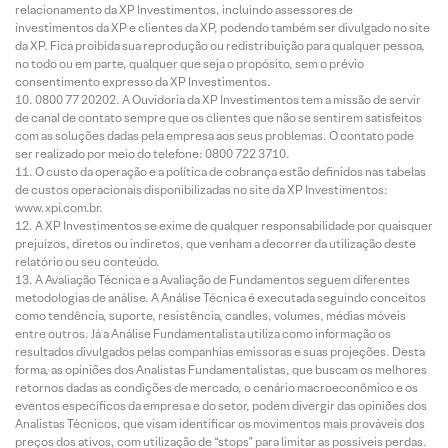
relacionamento da XP Investimentos, incluindo assessores de
investimentos da XP e clientes da XP, podendo também ser divulgado no site
da XP. Fica proibida sua reprodução ou redistribuição para qualquer pessoa,
no todo ou em parte, qualquer que seja o propósito, sem o prévio
consentimento expresso da XP Investimentos.
0800 77 20202. A Ouvidoria da XP Investimentos tem a missão de servir
de canal de contato sempre que os clientes que não se sentirem satisfeitos
com as soluções dadas pela empresa aos seus problemas. O contato pode
ser realizado por meio do telefone: 0800 722 3710.
O custo da operação e a política de cobrança estão definidos nas tabelas
de custos operacionais disponibilizadas no site da XP Investimentos:
www.xpi.com.br.
A XP Investimentos se exime de qualquer responsabilidade por quaisquer
prejuízos, diretos ou indiretos, que venham a decorrer da utilização deste
relatório ou seu conteúdo.
A Avaliação Técnica e a Avaliação de Fundamentos seguem diferentes
metodologias de análise. A Análise Técnica é executada seguindo conceitos
como tendência, suporte, resistência, candles, volumes, médias móveis
entre outros. Já a Análise Fundamentalista utiliza como informação os
resultados divulgados pelas companhias emissoras e suas projeções. Desta
forma, as opiniões dos Analistas Fundamentalistas, que buscam os melhores
retornos dadas as condições de mercado, o cenário macroeconômico e os
eventos específicos da empresa e do setor, podem divergir das opiniões dos
Analistas Técnicos, que visam identificar os movimentos mais prováveis dos
preços dos ativos, com utilização de “stops” para limitar as possíveis perdas.