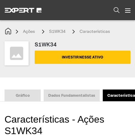
Ações
S1WK34
Características
S1WK34
INVESTIR NESSE ATIVO
Gráfico
Dados Fundamentalistas
Característic
Características - Ações
S1WK34