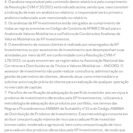
O analista responsável pelo conteúdo deste relatório e pelo cumprimento
da Resolução CVM nº 20/2021 está indicado acima, sendo que, caso constem
a indicação de mais um analista no relatório, o responsável será o primeiro
analista credenciado a ser mencionado no relatório.
Os analistas da XP Investimentos estão obrigados ao cumprimento de
todas as regras previstas no Código de Conduta da APIMEC Brasil para o
Analista de Valores Mobiliários e na Política de Conduta dos Analistas de
Valores Mobiliários da XP Investimentos.
O atendimento de nossos clientes é realizado por empregados da XP
Investimentos ou por assessores de investimento que desempenham suas
atividades por meio da XP, em conformidade com a Resolução CVM nº
178/2023, os quais encontram-se registrados na Associação Nacional das
Corretoras e Distribuidoras de Títulos e Valores Mobiliários – ANCORD. O
assessor de investimento não pode realizar consultoria, administração ou
gestão de patrimônio de clientes, devendo atuar como intermediário e
solicitar autorização prévia do cliente para a realização de qualquer operação
no mercado de capitais.
Para fins de verificação da adequação do perfil do investidor aos serviços e
produtos de investimento oferecidos pela XP Investimentos, utilizamos a
metodologia de adequação dos produtos por portfólio, nos termos das
Regras e Procedimentos ANBIMA de Suitability nº 01 e do Código ANBIMA
de Distribuição de Produtos de Investimento. Essa metodologia consiste em
atribuir uma pontuação máxima de risco para cada perfil de investidor
(conservador, moderado e agressivo), bem como uma pontuação de risco
para cada um dos produtos oferecidos pela XP Investimentos, de modo que