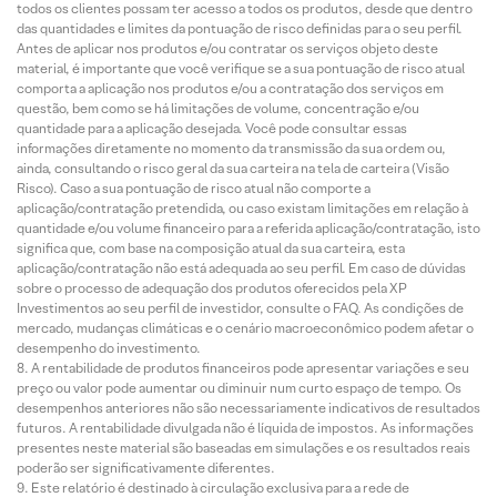
todos os clientes possam ter acesso a todos os produtos, desde que dentro
das quantidades e limites da pontuação de risco definidas para o seu perfil.
Antes de aplicar nos produtos e/ou contratar os serviços objeto deste
material, é importante que você verifique se a sua pontuação de risco atual
comporta a aplicação nos produtos e/ou a contratação dos serviços em
questão, bem como se há limitações de volume, concentração e/ou
quantidade para a aplicação desejada. Você pode consultar essas
informações diretamente no momento da transmissão da sua ordem ou,
ainda, consultando o risco geral da sua carteira na tela de carteira (Visão
Risco). Caso a sua pontuação de risco atual não comporte a
aplicação/contratação pretendida, ou caso existam limitações em relação à
quantidade e/ou volume financeiro para a referida aplicação/contratação, isto
significa que, com base na composição atual da sua carteira, esta
aplicação/contratação não está adequada ao seu perfil. Em caso de dúvidas
sobre o processo de adequação dos produtos oferecidos pela XP
Investimentos ao seu perfil de investidor, consulte o FAQ. As condições de
mercado, mudanças climáticas e o cenário macroeconômico podem afetar o
desempenho do investimento.
A rentabilidade de produtos financeiros pode apresentar variações e seu
preço ou valor pode aumentar ou diminuir num curto espaço de tempo. Os
desempenhos anteriores não são necessariamente indicativos de resultados
futuros. A rentabilidade divulgada não é líquida de impostos. As informações
presentes neste material são baseadas em simulações e os resultados reais
poderão ser significativamente diferentes.
Este relatório é destinado à circulação exclusiva para a rede de