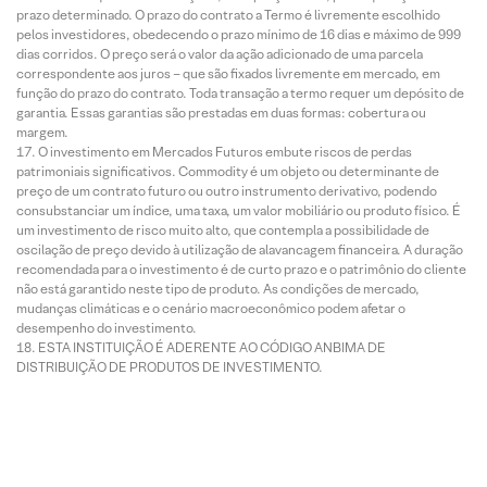
prazo determinado. O prazo do contrato a Termo é livremente escolhido
pelos investidores, obedecendo o prazo mínimo de 16 dias e máximo de 999
dias corridos. O preço será o valor da ação adicionado de uma parcela
correspondente aos juros – que são fixados livremente em mercado, em
função do prazo do contrato. Toda transação a termo requer um depósito de
garantia. Essas garantias são prestadas em duas formas: cobertura ou
margem.
O investimento em Mercados Futuros embute riscos de perdas
patrimoniais significativos. Commodity é um objeto ou determinante de
preço de um contrato futuro ou outro instrumento derivativo, podendo
consubstanciar um índice, uma taxa, um valor mobiliário ou produto físico. É
um investimento de risco muito alto, que contempla a possibilidade de
oscilação de preço devido à utilização de alavancagem financeira. A duração
recomendada para o investimento é de curto prazo e o patrimônio do cliente
não está garantido neste tipo de produto. As condições de mercado,
mudanças climáticas e o cenário macroeconômico podem afetar o
desempenho do investimento.
ESTA INSTITUIÇÃO É ADERENTE AO CÓDIGO ANBIMA DE
DISTRIBUIÇÃO DE PRODUTOS DE INVESTIMENTO.