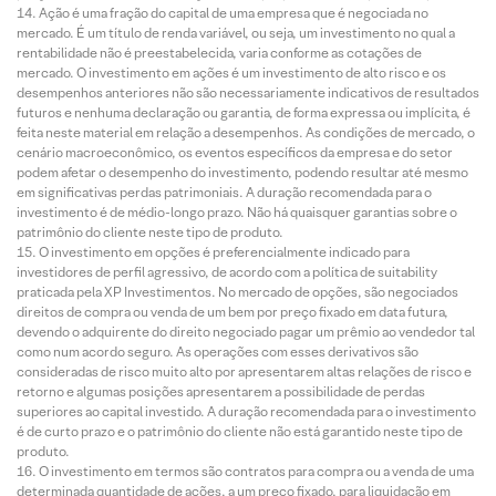
Ação é uma fração do capital de uma empresa que é negociada no
mercado. É um título de renda variável, ou seja, um investimento no qual a
rentabilidade não é preestabelecida, varia conforme as cotações de
mercado. O investimento em ações é um investimento de alto risco e os
desempenhos anteriores não são necessariamente indicativos de resultados
futuros e nenhuma declaração ou garantia, de forma expressa ou implícita, é
feita neste material em relação a desempenhos. As condições de mercado, o
cenário macroeconômico, os eventos específicos da empresa e do setor
podem afetar o desempenho do investimento, podendo resultar até mesmo
em significativas perdas patrimoniais. A duração recomendada para o
investimento é de médio-longo prazo. Não há quaisquer garantias sobre o
patrimônio do cliente neste tipo de produto.
O investimento em opções é preferencialmente indicado para
investidores de perfil agressivo, de acordo com a política de suitability
praticada pela XP Investimentos. No mercado de opções, são negociados
direitos de compra ou venda de um bem por preço fixado em data futura,
devendo o adquirente do direito negociado pagar um prêmio ao vendedor tal
como num acordo seguro. As operações com esses derivativos são
consideradas de risco muito alto por apresentarem altas relações de risco e
retorno e algumas posições apresentarem a possibilidade de perdas
superiores ao capital investido. A duração recomendada para o investimento
é de curto prazo e o patrimônio do cliente não está garantido neste tipo de
produto.
O investimento em termos são contratos para compra ou a venda de uma
determinada quantidade de ações, a um preço fixado, para liquidação em