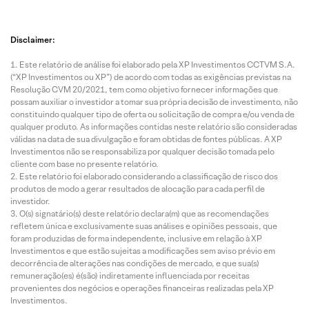
Disclaimer:
Este relatório de análise foi elaborado pela XP Investimentos CCTVM S.A.
(“XP Investimentos ou XP”) de acordo com todas as exigências previstas na
Resolução CVM 20/2021, tem como objetivo fornecer informações que
possam auxiliar o investidor a tomar sua própria decisão de investimento, não
constituindo qualquer tipo de oferta ou solicitação de compra e/ou venda de
qualquer produto. As informações contidas neste relatório são consideradas
válidas na data de sua divulgação e foram obtidas de fontes públicas. A XP
Investimentos não se responsabiliza por qualquer decisão tomada pelo
cliente com base no presente relatório.
Este relatório foi elaborado considerando a classificação de risco dos
produtos de modo a gerar resultados de alocação para cada perfil de
investidor.
O(s) signatário(s) deste relatório declara(m) que as recomendações
refletem única e exclusivamente suas análises e opiniões pessoais, que
foram produzidas de forma independente, inclusive em relação à XP
Investimentos e que estão sujeitas a modificações sem aviso prévio em
decorrência de alterações nas condições de mercado, e que sua(s)
remuneração(es) é(são) indiretamente influenciada por receitas
provenientes dos negócios e operações financeiras realizadas pela XP
Investimentos.