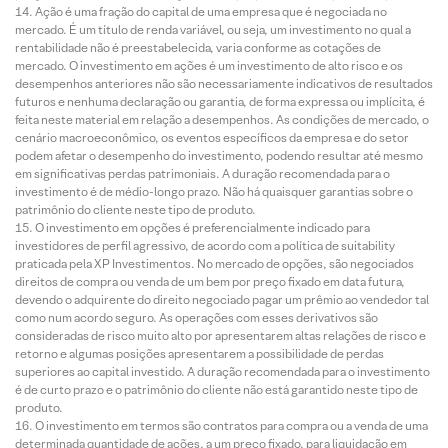
Ação é uma fração do capital de uma empresa que é negociada no
mercado. É um título de renda variável, ou seja, um investimento no qual a
rentabilidade não é preestabelecida, varia conforme as cotações de
mercado. O investimento em ações é um investimento de alto risco e os
desempenhos anteriores não são necessariamente indicativos de resultados
futuros e nenhuma declaração ou garantia, de forma expressa ou implícita, é
feita neste material em relação a desempenhos. As condições de mercado, o
cenário macroeconômico, os eventos específicos da empresa e do setor
podem afetar o desempenho do investimento, podendo resultar até mesmo
em significativas perdas patrimoniais. A duração recomendada para o
investimento é de médio-longo prazo. Não há quaisquer garantias sobre o
patrimônio do cliente neste tipo de produto.
O investimento em opções é preferencialmente indicado para
investidores de perfil agressivo, de acordo com a política de suitability
praticada pela XP Investimentos. No mercado de opções, são negociados
direitos de compra ou venda de um bem por preço fixado em data futura,
devendo o adquirente do direito negociado pagar um prêmio ao vendedor tal
como num acordo seguro. As operações com esses derivativos são
consideradas de risco muito alto por apresentarem altas relações de risco e
retorno e algumas posições apresentarem a possibilidade de perdas
superiores ao capital investido. A duração recomendada para o investimento
é de curto prazo e o patrimônio do cliente não está garantido neste tipo de
produto.
O investimento em termos são contratos para compra ou a venda de uma
determinada quantidade de ações, a um preço fixado, para liquidação em