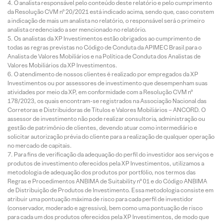
O analista responsável pelo conteúdo deste relatório e pelo cumprimento
da Resolução CVM nº 20/2021 está indicado acima, sendo que, caso constem
a indicação de mais um analista no relatório, o responsável será o primeiro
analista credenciado a ser mencionado no relatório.
Os analistas da XP Investimentos estão obrigados ao cumprimento de
todas as regras previstas no Código de Conduta da APIMEC Brasil para o
Analista de Valores Mobiliários e na Política de Conduta dos Analistas de
Valores Mobiliários da XP Investimentos.
O atendimento de nossos clientes é realizado por empregados da XP
Investimentos ou por assessores de investimento que desempenham suas
atividades por meio da XP, em conformidade com a Resolução CVM nº
178/2023, os quais encontram-se registrados na Associação Nacional das
Corretoras e Distribuidoras de Títulos e Valores Mobiliários – ANCORD. O
assessor de investimento não pode realizar consultoria, administração ou
gestão de patrimônio de clientes, devendo atuar como intermediário e
solicitar autorização prévia do cliente para a realização de qualquer operação
no mercado de capitais.
Para fins de verificação da adequação do perfil do investidor aos serviços e
produtos de investimento oferecidos pela XP Investimentos, utilizamos a
metodologia de adequação dos produtos por portfólio, nos termos das
Regras e Procedimentos ANBIMA de Suitability nº 01 e do Código ANBIMA
de Distribuição de Produtos de Investimento. Essa metodologia consiste em
atribuir uma pontuação máxima de risco para cada perfil de investidor
(conservador, moderado e agressivo), bem como uma pontuação de risco
para cada um dos produtos oferecidos pela XP Investimentos, de modo que