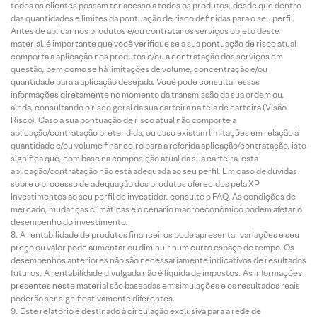
todos os clientes possam ter acesso a todos os produtos, desde que dentro
das quantidades e limites da pontuação de risco definidas para o seu perfil.
Antes de aplicar nos produtos e/ou contratar os serviços objeto deste
material, é importante que você verifique se a sua pontuação de risco atual
comporta a aplicação nos produtos e/ou a contratação dos serviços em
questão, bem como se há limitações de volume, concentração e/ou
quantidade para a aplicação desejada. Você pode consultar essas
informações diretamente no momento da transmissão da sua ordem ou,
ainda, consultando o risco geral da sua carteira na tela de carteira (Visão
Risco). Caso a sua pontuação de risco atual não comporte a
aplicação/contratação pretendida, ou caso existam limitações em relação à
quantidade e/ou volume financeiro para a referida aplicação/contratação, isto
significa que, com base na composição atual da sua carteira, esta
aplicação/contratação não está adequada ao seu perfil. Em caso de dúvidas
sobre o processo de adequação dos produtos oferecidos pela XP
Investimentos ao seu perfil de investidor, consulte o FAQ. As condições de
mercado, mudanças climáticas e o cenário macroeconômico podem afetar o
desempenho do investimento.
A rentabilidade de produtos financeiros pode apresentar variações e seu
preço ou valor pode aumentar ou diminuir num curto espaço de tempo. Os
desempenhos anteriores não são necessariamente indicativos de resultados
futuros. A rentabilidade divulgada não é líquida de impostos. As informações
presentes neste material são baseadas em simulações e os resultados reais
poderão ser significativamente diferentes.
Este relatório é destinado à circulação exclusiva para a rede de