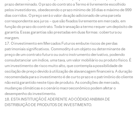
prazo determinado. O prazo do contrato a Termo é livremente escolhido
pelos investidores, obedecendo o prazo mínimo de 16 dias e máximo de 999
dias corridos. O preço será o valor da ação adicionado de uma parcela
correspondente aos juros – que são fixados livremente em mercado, em
função do prazo do contrato. Toda transação a termo requer um depósito de
garantia. Essas garantias são prestadas em duas formas: cobertura ou
margem.
O investimento em Mercados Futuros embute riscos de perdas
patrimoniais significativos. Commodity é um objeto ou determinante de
preço de um contrato futuro ou outro instrumento derivativo, podendo
consubstanciar um índice, uma taxa, um valor mobiliário ou produto físico. É
um investimento de risco muito alto, que contempla a possibilidade de
oscilação de preço devido à utilização de alavancagem financeira. A duração
recomendada para o investimento é de curto prazo e o patrimônio do cliente
não está garantido neste tipo de produto. As condições de mercado,
mudanças climáticas e o cenário macroeconômico podem afetar o
desempenho do investimento.
ESTA INSTITUIÇÃO É ADERENTE AO CÓDIGO ANBIMA DE
DISTRIBUIÇÃO DE PRODUTOS DE INVESTIMENTO.