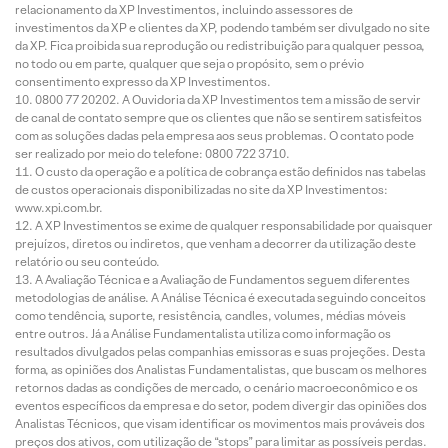
relacionamento da XP Investimentos, incluindo assessores de
investimentos da XP e clientes da XP, podendo também ser divulgado no site
da XP. Fica proibida sua reprodução ou redistribuição para qualquer pessoa,
no todo ou em parte, qualquer que seja o propósito, sem o prévio
consentimento expresso da XP Investimentos.
0800 77 20202. A Ouvidoria da XP Investimentos tem a missão de servir
de canal de contato sempre que os clientes que não se sentirem satisfeitos
com as soluções dadas pela empresa aos seus problemas. O contato pode
ser realizado por meio do telefone: 0800 722 3710.
O custo da operação e a política de cobrança estão definidos nas tabelas
de custos operacionais disponibilizadas no site da XP Investimentos:
www.xpi.com.br.
A XP Investimentos se exime de qualquer responsabilidade por quaisquer
prejuízos, diretos ou indiretos, que venham a decorrer da utilização deste
relatório ou seu conteúdo.
A Avaliação Técnica e a Avaliação de Fundamentos seguem diferentes
metodologias de análise. A Análise Técnica é executada seguindo conceitos
como tendência, suporte, resistência, candles, volumes, médias móveis
entre outros. Já a Análise Fundamentalista utiliza como informação os
resultados divulgados pelas companhias emissoras e suas projeções. Desta
forma, as opiniões dos Analistas Fundamentalistas, que buscam os melhores
retornos dadas as condições de mercado, o cenário macroeconômico e os
eventos específicos da empresa e do setor, podem divergir das opiniões dos
Analistas Técnicos, que visam identificar os movimentos mais prováveis dos
preços dos ativos, com utilização de “stops” para limitar as possíveis perdas.