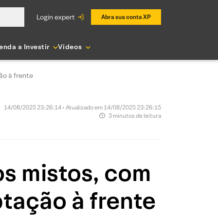
login expert
Abra sua conta XP
enda a Investir
Vídeos
ão à frente
14/08/2025 23:26:14 • Atualizado em 14/08/2025 23:26:15
3 minutos de leitura
s mistos, com
ptação à frente