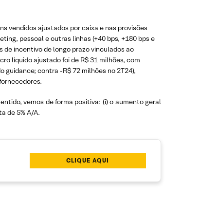
ns vendidos ajustados por caixa e nas provisões
ing, pessoal e outras linhas (+40 bps, +180 bps e
 de incentivo de longo prazo vinculados ao
ro líquido ajustado foi de R$ 31 milhões, com
o guidance; contra -R$ 72 milhões no 2T24),
fornecedores.
ntido, vemos de forma positiva: (i) o aumento geral
ta de 5% A/A.
CLIQUE AQUI