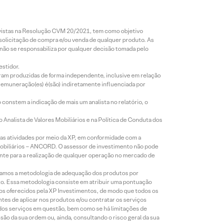
revistas na Resolução CVM 20/2021, tem como objetivo
 solicitação de compra e/ou venda de qualquer produto. As
 não se responsabiliza por qualquer decisão tomada pelo
estidor.
foram produzidas de forma independente, inclusive em relação
 remuneração(es) é(são) indiretamente influenciada por
constem a indicação de mais um analista no relatório, o
Analista de Valores Mobiliários e na Política de Conduta dos
s atividades por meio da XP, em conformidade com a
Mobiliários – ANCORD. O assessor de investimento não pode
iente para a realização de qualquer operação no mercado de
lizamos a metodologia de adequação dos produtos por
to. Essa metodologia consiste em atribuir uma pontuação
tos oferecidos pela XP Investimentos, de modo que todos os
ntes de aplicar nos produtos e/ou contratar os serviços
 dos serviços em questão, bem como se há limitações de
o da sua ordem ou, ainda, consultando o risco geral da sua