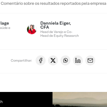
Comentário sobre os resultados reportados pela empresa
Elage
Danniela Eiger,
CFA
Saúde e
Head de Varejo e Co-
Head de Equity Research
Compartilhar: