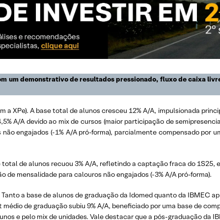
 um demonstrativo de resultados pressionado, fluxo de caixa livre 
om a XPe). A base total de alunos cresceu 12% A/A, impulsionada princ
,5% A/A devido ao mix de cursos (maior participação de semipresenci
 não engajados (-1% A/A pró-forma), parcialmente compensado por u
ase total de alunos recuou 3% A/A, refletindo a captação fraca do 1S25
o de mensalidade para calouros não engajados (-3% A/A pró-forma).
e). Tanto a base de alunos de graduação da Idomed quanto da IBMEC ap
t médio de graduação subiu 9% A/A, beneficiado por uma base de comp
lunos e pelo mix de unidades. Vale destacar que a pós-graduação da