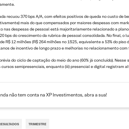
vamente.
da recuou 370 bps A/A, com efeitos positivos de queda no custo de be
ectivamente) mais do que compensados por maiores despesas com market
 nas despesas de pessoal está majoritariamente relacionado a planos
bps do crescimento da rubrica de pessoal consolidada. No final, o luc
 de R$ 12 milhões (R$ 264 milhões no 1S25, equivalente a 53% do piso d
anos de incentivo de longo prazo e melhorias no relacionamento com 
évia do ciclo de captação do meio do ano (60% já concluído). Nesse se
ursos semipresenciais, enquanto (iii) presencial e digital registram al
inda não tem conta na XP Investimentos, abra a sua!
RESULTADOS
TRIMESTRE