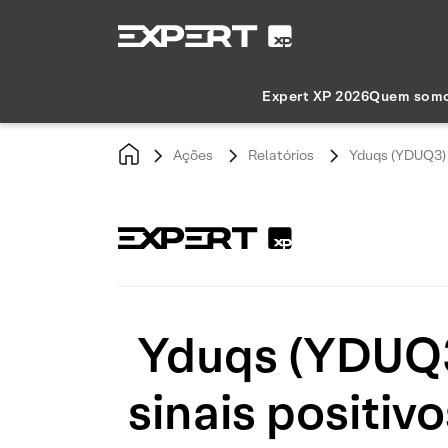
Expert XP 2026
Quem som
Ações
Relatórios
Yduqs (YDUQ3) -
Yduqs (YDUQ3
sinais positiv