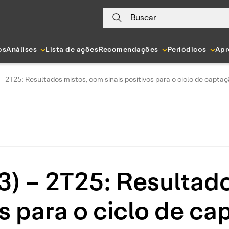
Buscar
os
Análises
Lista de ações
Recomendações
Periódicos
Apr
 2T25: Resultados mistos, com sinais positivos para o ciclo de captaç
) – 2T25: Resultado
os para o ciclo de ca