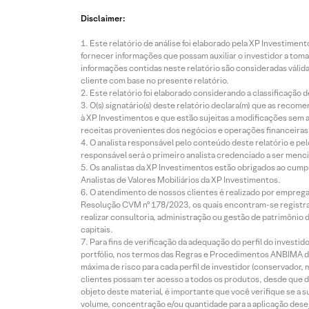
Disclaimer:
Este relatório de análise foi elaborado pela XP Investim
fornecer informações que possam auxiliar o investidor a toma
informações contidas neste relatório são consideradas válida
cliente com base no presente relatório.
Este relatório foi elaborado considerando a classificação d
O(s) signatário(s) deste relatório declara(m) que as reco
à XP Investimentos e que estão sujeitas a modificações sem 
receitas provenientes dos negócios e operações financeiras 
O analista responsável pelo conteúdo deste relatório e pe
responsável será o primeiro analista credenciado a ser menci
Os analistas da XP Investimentos estão obrigados ao cumpr
Analistas de Valores Mobiliários da XP Investimentos.
O atendimento de nossos clientes é realizado por empreg
Resolução CVM nº 178/2023, os quais encontram-se registrad
realizar consultoria, administração ou gestão de patrimônio 
capitais.
Para fins de verificação da adequação do perfil do invest
portfólio, nos termos das Regras e Procedimentos ANBIMA de
máxima de risco para cada perfil de investidor (conservado
clientes possam ter acesso a todos os produtos, desde que de
objeto deste material, é importante que você verifique se a
volume, concentração e/ou quantidade para a aplicação dese