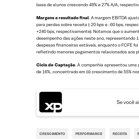
base de alunos crescendo 49% e 27% A/A, respecti
Margens e resultado final
. A margem EBITDA ajusta
para perdas sobre receita (-20 bps e -60 bps, resp
+240 bps, respectivamente). Notamos que o aumento
desempenho das ações neste ano, representando 120 
despesas financeiras estáveis, enquanto o FCFE foi
refletindo menores pagamentos relacionados aos pl
Ciclo de Captação
. A companhia apresentou uma pr
de 16%, concentrado em (ii) crescimento de 55% nos c
Se você a
CRESCIMENTO
PERFORMANCE
RECEITA