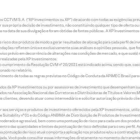
entos CCTVM S.A. (“XP Investimentos ou XP”) de acordo com todas as exigências p
r sua própria decisão de investimento, não constituindo qualquer tipo de oferta ou
s na data de sua divulgação e foram obtidas de fontes públicas. A XP Investimentos
e risco dos produtos de modo a gerar resultados de alocação para cada perfil de inv
mendações refletem única e exclusivamente suas análises e opiniões pessoais, que 
aviso prévio em decorrência de alterações nas condições de mercado, e que sua(s)
realizadas pela XP Investimentos.
lo cumprimento da Resolução CVM nº 20/2021 está indicado acima, sendo que, caso 
onado no relatório.
imento de todas as regras previstas no Código de Conduta da APIMEC Brasil para o 
ados da XP Investimentos ou por assessores de investimento que desempenham sua
os na Associação Nacional das Corretoras e Distribuidoras de Títulos e Valores 
de clientes, devendo atuar como intermediário e solicitar autorização prévia do cl
idor aos serviços e produtos de investimento oferecidos pela XP Investimentos, uti
 Suitability nº 01 e do Código ANBIMA de Distribuição de Produtos de Investimen
r, moderado e agressivo), bem como uma pontuação de risco para cada um dos produ
ntro das quantidades e limites da pontuação de risco definidas para o seu perfil. A
 sua pontuação de risco atual comporta a aplicação nos produtos e/ou a contratação
jada. Você pode consultar essas informações diretamente no momento da transmissã