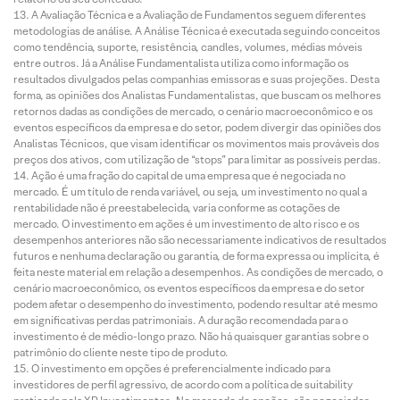
A Avaliação Técnica e a Avaliação de Fundamentos seguem diferentes
metodologias de análise. A Análise Técnica é executada seguindo conceitos
como tendência, suporte, resistência, candles, volumes, médias móveis
entre outros. Já a Análise Fundamentalista utiliza como informação os
resultados divulgados pelas companhias emissoras e suas projeções. Desta
forma, as opiniões dos Analistas Fundamentalistas, que buscam os melhores
retornos dadas as condições de mercado, o cenário macroeconômico e os
eventos específicos da empresa e do setor, podem divergir das opiniões dos
Analistas Técnicos, que visam identificar os movimentos mais prováveis dos
preços dos ativos, com utilização de “stops” para limitar as possíveis perdas.
Ação é uma fração do capital de uma empresa que é negociada no
mercado. É um título de renda variável, ou seja, um investimento no qual a
rentabilidade não é preestabelecida, varia conforme as cotações de
mercado. O investimento em ações é um investimento de alto risco e os
desempenhos anteriores não são necessariamente indicativos de resultados
futuros e nenhuma declaração ou garantia, de forma expressa ou implícita, é
feita neste material em relação a desempenhos. As condições de mercado, o
cenário macroeconômico, os eventos específicos da empresa e do setor
podem afetar o desempenho do investimento, podendo resultar até mesmo
em significativas perdas patrimoniais. A duração recomendada para o
investimento é de médio-longo prazo. Não há quaisquer garantias sobre o
patrimônio do cliente neste tipo de produto.
O investimento em opções é preferencialmente indicado para
investidores de perfil agressivo, de acordo com a política de suitability